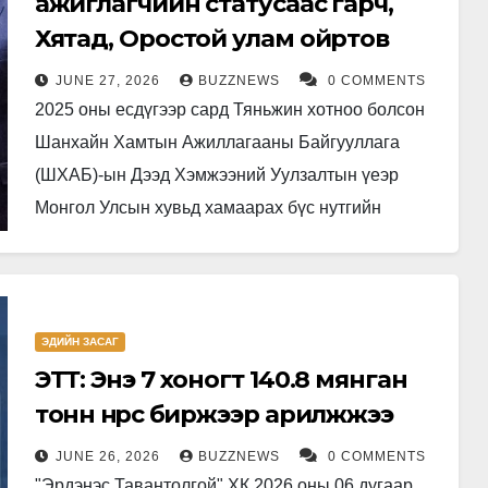
ажиглагчийн статусаас гарч,
Хятад, Оростой улам ойртов
JUNE 27, 2026
BUZZNEWS
0 COMMENTS
2025 оны есдүгээр сард Тяньжин хотноо болсон
Шанхайн Хамтын Ажиллагааны Байгууллага
(ШХАБ)-ын Дээд Хэмжээний Уулзалтын үеэр
Монгол Улсын хувьд хамаарах бүс нутгийн
геополитикийн томоохон өөрчлөлт болсон. Манай
улс хорин жилийн…
ЭДИЙН ЗАСАГ
ЭТТ: Энэ 7 хоногт 140.8 мянган
тонн нүүрс биржээр арилжжээ
JUNE 26, 2026
BUZZNEWS
0 COMMENTS
"Эрдэнэс Тавантолгой" ХК 2026 оны 06 дугаар