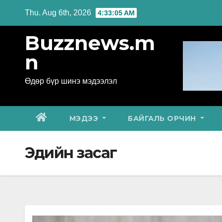
Skip
Thu. Aug 6th, 2026
4:33:06 AM
to
Buzznews.m
content
n
Өдөр бүр шинэ мэдээлэл
МЭДЭЭ
БАЙГАЛЬ ОРЧИН
Эдийн засаг