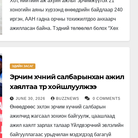
Хот, нийтийн аж ахуйн ажлыг эрчимжүүлэх 21
хоногийн аяны хүрээнд өнөөдрийн байдлаар 240
иргэн, ААН гадна орчны тохижилтдоо анхаарч
ажилласан байна. Тэдний төлөөлөл болох “Хөх
толбо” ХХК-ийн хамт олонд Улаанбаатар…
ЭДИЙН ЗАСАГ
Эрчим хүчний салбарынхан ажил
хаялтаа түр хойшлуулжээ
JUNE 30, 2026
BUZZNEWS
0 COMMENTS
Өнөөдрөөс эхлэн эрчим хүчний салбарын
ажилчид жагсаал зохион байгуулж, цаашлаад
ажил хаялт зарлах талаар Үйлдвэрчний эвлэлийн
байгууллагаас урьдчилан мэдэгдээд багагүй