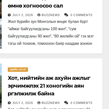
өмнө хогноосоо сал
JULY 2, 2026
BUZZNEWS
0 COMMENTS
Жил бүрийн зун Монголын өнцөг булан бүрт
“аймаг байгуулагдсаны 100 жил”, “сум
байгуулагдсаны 90 жил”, “80 жилийн ой” гэх мэт
тэгш ой тохиож, томоохон баяр наадам зохион
байгуулагддаг. Шинэ хаалга…
ЭДИЙН ЗАСАГ
Хот, нийтийн аж ахуйн ажлыг
эрчимжүүлэх 21 хоногийн аян
үргэлжилж байна
JULY 2, 2026
BUZZNEWS
0 COMMENTS