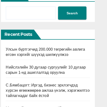
Search
Recent Posts
Улсын бүртгэгчид 200.000 төгрөгийн авлига
өгсөн хэргийг шүүхэд шилжүүлжээ
Нийслэлийн 30 дугаар сургуулийг 10 дугаар
сарын 1-нд ашиглалтад оруулна
С.Бямбацогт: Иргэд, бизнес эрхлэгчдэд
хүрсэн өгөөжөөрөө ажлаа үнэлж, хэрэгжилтээ
тайлагнадаг байх ёстой