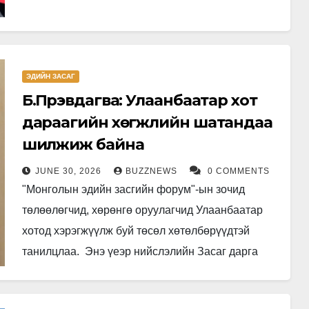
хугацаа өнгөрлөө. Энэ нь ганцхан салбарын
асуудал биш, үндэсний аюулгүй…
ЭДИЙН ЗАСАГ
Б.Пүрэвдагва: Улаанбаатар хот
дараагийн хөгжлийн шатандаа
шилжиж байна
JUNE 30, 2026
BUZZNEWS
0 COMMENTS
"Монголын эдийн засгийн форум"-ын зочид
төлөөлөгчид, хөрөнгө оруулагчид Улаанбаатар
хотод хэрэгжүүлж буй төсөл хөтөлбөрүүдтэй
танилцлаа. Энэ үеэр нийслэлийн Засаг дарга
бөгөөд Улаанбаатар хотын Захирагч
Б.Пүрэвдагва тус үйл ажиллагааг нээж хэлсэн…