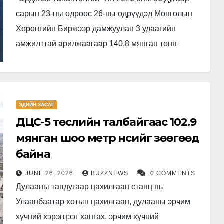
сарын 23-ны өдрөөс 26-ны өдрүүдэд Монголын
Хөрөнгийн Биржээр дамжуулан 3 удаагийн
амжилттай арилжаагаар 140.8 мянган тонн
нүүрсийг нийт 13.3 сая ам.долларын үнийн
дүнтэйгээр…
ЭДИЙН ЗАСАГ
ДЦС-5 төслийн талбайгаас 102.9
мянган шоо метр үнсийг зөөгөөд
байна
JUNE 26, 2026
BUZZNEWS
0 COMMENTS
Дулааны тавдугаар цахилгаан станц нь
Улаанбаатар хотын цахилгаан, дулааны эрчим
хүчний хэрэгцээг хангах, эрчим хүчний