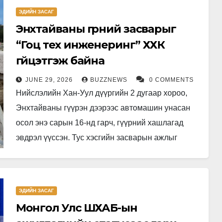
ЭДИЙН ЗАСАГ
Энхтайваны гүүрний засварыг
“Гоц тех инженеринг” ХХК
гүйцэтгэж байна
JUNE 29, 2026
BUZZNEWS
0 COMMENTS
Нийслэлийн Хан-Уул дүүргийн 2 дугаар хороо,
Энхтайваны гүүрэн дээрээс автомашин унасан
осол энэ сарын 16-нд гарч, гүүрний хашлагад
эвдрэл үүссэн. Тус хэсгийн засварын ажлыг
зургаадугаар сарын 27, 28-ны өдрүүдэд замын…
ЭДИЙН ЗАСАГ
Монгол Улс ШХАБ-ын