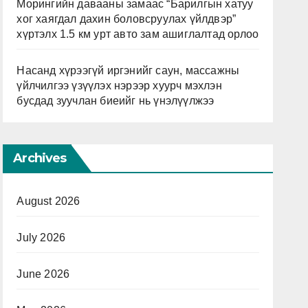
Морингийн давааны замаас “Барилгын хатуу
хог хаягдал дахин боловсруулах үйлдвэр”
хүртэлх 1.5 км урт авто зам ашиглалтад орлоо
Насанд хүрээгүй иргэнийг саун, массажны
үйлчилгээ үзүүлэх нэрээр хуурч мэхлэн
бусдад зуучлан биеийг нь үнэлүүлжээ
Archives
August 2026
July 2026
June 2026