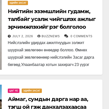
ЭДИЙН ЗАСАГ
Нийтийн эзэмшлийн гудамж,
талбайг усалж чийгшүүлэх ажлыг
эрчимжүүлэхийг үүрэг болголоо
JULY 2, 2026
BUZZNEWS
0 COMMENTS
Нийслэлийн удирдах ажилтнуудын ээлжит
шуурхай зөвлөгөөн өнөөдөр боллоо. Өмнөх
шуурхай зөвлөгөөнөөр нийслэлийн Засаг дарга
бөгөөд Улаанбаатар хотын захирагч 23 үүрэг
даалгавар өгсөн бөгөөд хэрэгжилт 80.4 хувьтай
байна. Тодруулбал, хотын захиргааны…
ЦАГ ҮЕ
ЭДИЙН ЗАСАГ
Аймаг, сумдын дарга нар аа,
тэгш ой гэж данхалзахаасаа