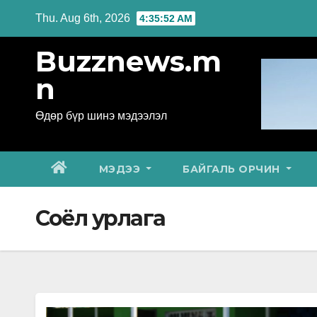
Skip
Thu. Aug 6th, 2026
4:35:53 AM
to
Buzznews.m
content
n
Өдөр бүр шинэ мэдээлэл
МЭДЭЭ
БАЙГАЛЬ ОРЧИН
Соёл урлага