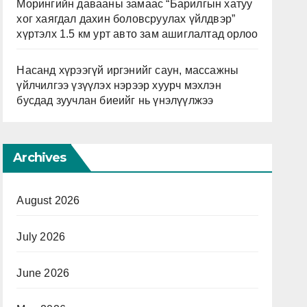
Морингийн давааны замаас “Барилгын хатуу
хог хаягдал дахин боловсруулах үйлдвэр”
хүртэлх 1.5 км урт авто зам ашиглалтад орлоо
Насанд хүрээгүй иргэнийг саун, массажны
үйлчилгээ үзүүлэх нэрээр хуурч мэхлэн
бусдад зуучлан биеийг нь үнэлүүлжээ
Archives
August 2026
July 2026
June 2026