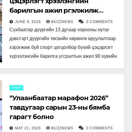
цэцэрлэгт хүрээлэнгийн
барилгын ажил үргэлжилж
байна
JUNE 9, 2026
BUZZNEWS
0 COMMENTS
Сүхбаатар дүүргийн 13 дугаар хорооны нутаг
дэвсгэрт дүүргийн төсвийн хөрөнгө оруулалтаар
хэрэгжиж буй спорт цогцолбор бүхий цэцэрлэгт
хүрээлэнгийн барилга угсралтын ажил 90 хувийн
гүйцэтгэлтэй үргэлжилж байна. Нийт 29,920 ам
метр…
СПОРТ
“Улаанбаатар марафон 2026”
тавдугаар сарын 23-ны бямба
гарагт болно
MAY 21, 2026
BUZZNEWS
0 COMMENTS