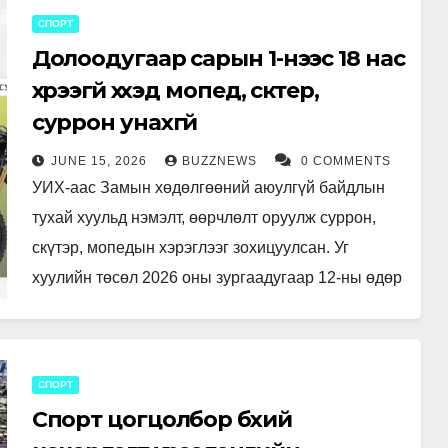
СПОРТ
Долоодугаар сарын 1-нээс 18 нас
хүрээгүй хүүхэд мопед, скүтер,
суррон унахгүй
JUNE 15, 2026
BUZZNEWS
0 COMMENTS
УИХ-аас Замын хөдөлгөөний аюулгүй байдлын
тухай хуульд нэмэлт, өөрчлөлт оруулж суррон,
скүтэр, мопедын хэрэглээг зохицуулсан. Уг
хуулийн төсөл 2026 оны зургаадугаар 12-ны өдөр
эцэслэн батлагдаж, 2026 оны долоодугаар сарын
1-ний…
СПОРТ
Спорт цогцолбор бүхий