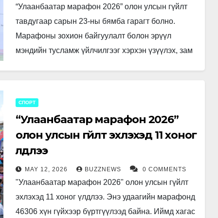
“Улаанбаатар марафон 2026” олон улсын гүйлт
тавдугаар сарын 23-ны бямба гарагт болно.
Марафоны зохион байгуулалт болон эрүүл
мэндийн тусламж үйлчилгээг хэрхэн үзүүлэх, зам
хаах байршил, нийтийн тээврийн чиглэлийн
өөрчлөлтийн талаар…
СПОРТ
“Улаанбаатар марафон 2026”
олон улсын гүйлт эхлэхэд 11 хоног
үлдлээ
MAY 12, 2026
BUZZNEWS
0 COMMENTS
"Улаанбаатар марафон 2026" олон улсын гүйлт
эхлэхэд 11 хоног үлдлээ. Энэ удаагийн марафонд
46306 хүн гүйхээр бүртгүүлээд байна. Иймд хагас