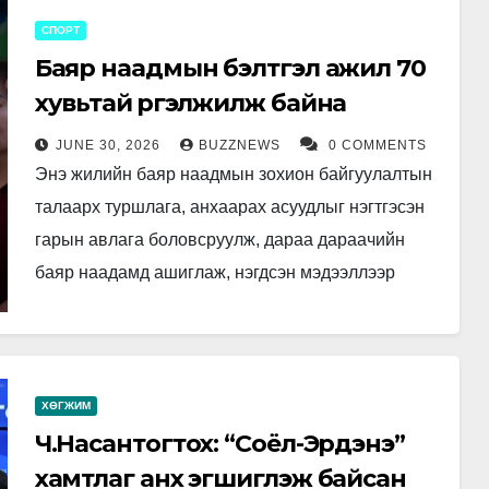
СПОРТ
Баяр наадмын бэлтгэл ажил 70
хувьтай үргэлжилж байна
JUNE 30, 2026
BUZZNEWS
0 COMMENTS
Энэ жилийн баяр наадмын зохион байгуулалтын
талаарх туршлага, анхаарах асуудлыг нэгтгэсэн
гарын авлага боловсруулж, дараа дараачийн
баяр наадамд ашиглаж, нэгдсэн мэдээллээр
ажиллах шаардлагатай байна. Монголын
Үндэсний бөхийн холбооны тэргүүн
Ц.Магалжав…
ХӨГЖИМ
Ч.Насантогтох: “Соёл-Эрдэнэ”
хамтлаг анх эгшиглэж байсан