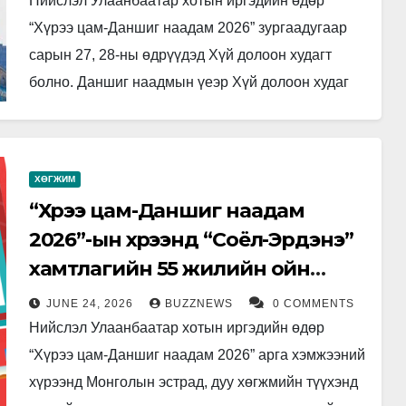
Нийслэл Улаанбаатар хотын иргэдийн өдөр
“Хүрээ цам-Даншиг наадам 2026” зургаадугаар
сарын 27, 28-ны өдрүүдэд Хүй долоон худагт
болно. Даншиг наадмын үеэр Хүй долоон худаг
чиглэлд нийслэлийн Нийтийн тээврийн бодлогын
газраас…
ХӨГЖИМ
“Хүрээ цам-Даншиг наадам
2026”-ын хүрээнд “Соёл-Эрдэнэ”
хамтлагийн 55 жилийн ойн
хүндэтгэлийн тоглолтыг зохион
JUNE 24, 2026
BUZZNEWS
0 COMMENTS
байгуулна
Нийслэл Улаанбаатар хотын иргэдийн өдөр
“Хүрээ цам-Даншиг наадам 2026” арга хэмжээний
хүрээнд Монголын эстрад, дуу хөгжмийн түүхэнд