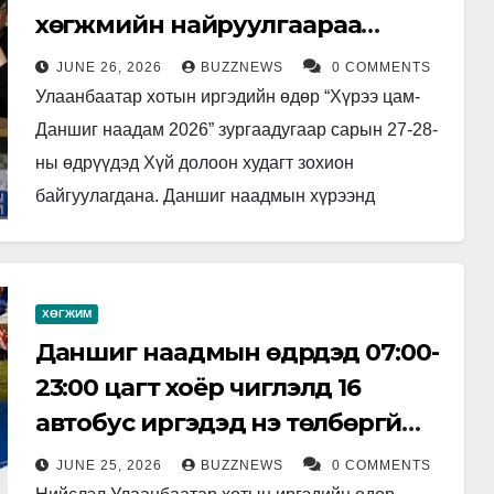
хөгжмийн найруулгаараа
тоглож, цаг хугацаагаар
JUNE 26, 2026
BUZZNEWS
0 COMMENTS
аялуулна
Улаанбаатар хотын иргэдийн өдөр “Хүрээ цам-
Даншиг наадам 2026” зургаадугаар сарын 27-28-
ны өдрүүдэд Хүй долоон худагт зохион
байгуулагдана. Даншиг наадмын хүрээнд
зургаадугаар сарын 28-ны орой 20:00 цагт
Сүхбаатарын талбайд хаалтын арга…
ХӨГЖИМ
Даншиг наадмын өдрүүдэд 07:00-
23:00 цагт хоёр чиглэлд 16
автобус иргэдэд үнэ төлбөргүй
үйлчилнэ
JUNE 25, 2026
BUZZNEWS
0 COMMENTS