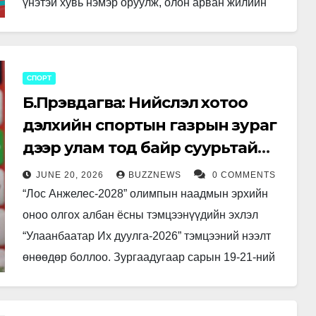
үнэтэй хувь нэмэр оруулж, олон арван жилийн
турш үе үеийн сонсогчдын хайр хүндэтгэлийг…
СПОРТ
Б.Пүрэвдагва: Нийслэл хотоо
дэлхийн спортын газрын зураг
дээр улам тод байр суурьтай
болгохын төлөө ажиллах болно
JUNE 20, 2026
BUZZNEWS
0 COMMENTS
“Лос Анжелес-2028” олимпын наадмын эрхийн
оноо олгох албан ёсны тэмцээнүүдийн эхлэл
“Улаанбаатар Их дуулга-2026” тэмцээний нээлт
өнөөдөр боллоо. Зургаадугаар сарын 19-21-ний
өдрүүдэд Улаанбаатар хотод зохион
байгуулагдаж буй энэхүү тэмцээнд дэлхийн…