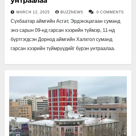
унтраалаа
MARCH 12, 2025
BUZZNEWS
0 COMMENTS
Сүхбаатар аймгийн Асгат, Эрдэнэцагаан суманд
энэ сарын 09-нд гарсан хээрийн түймэр, 11-нд
бүртгэгдсэн Дорнод аймгийн Халхгол суманд
гарсан хээрийн түймрүүдийг бүрэн унтраалаа.
Түймэрт өртсөн талбай, хохиролыг тогтоохоор
холбогдох мэргэжлийн байгууллагууд…