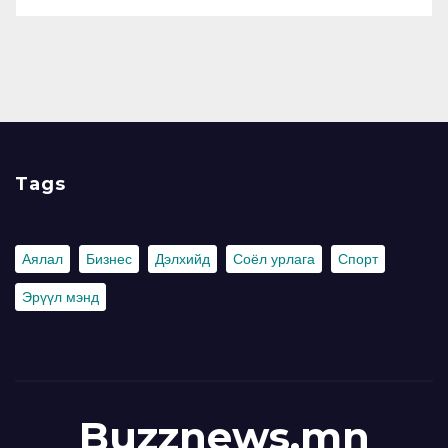
Tags
Аялал
Бизнес
Дэлхийд
Соёл урлага
Спорт
Эрүүл мэнд
Buzznews.mn