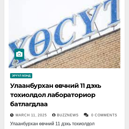
ЭРҮҮЛ МЭНД
Улаанбурхан өвчний 11 дэхь
тохиолдол лабораториор
батлагдлаа
MARCH 11, 2025
BUZZNEWS
0 COMMENTS
Улаанбурхан өвчний 11 дэхь тохиолдол