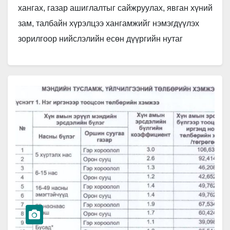
хангах, газар ашиглалтыг сайжруулах, явган хүний
зам, талбайн хүрэлцээ хангамжийг нэмэгдүүлэх
зорилгоор нийслэлийн есөн дүүргийн нутаг
дэвсгэрт зөрчил арилгах ажлыг өнөөдрөөс буюу
гуравдугаар…