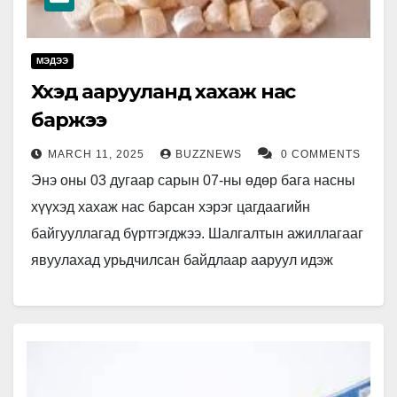
МЭДЭЭ
Хүүхэд аарууланд хахаж нас
баржээ
MARCH 11, 2025
BUZZNEWS
0 COMMENTS
Энэ оны 03 дугаар сарын 07-ны өдөр бага насны
хүүхэд хахаж нас барсан хэрэг цагдаагийн
байгууллагад бүртгэгджээ. Шалгалтын ажиллагааг
явуулахад урьдчилсан байдлаар ааруул идэж
байгаад хахаж нас барсан байж болзошгүй…