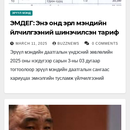
ЭРҮҮЛ МЭНД
ЭМДЕГ: Энэ онд эрүүл мэндийн
үйлчилгээний шинэчилсэн тариф
MARCH 11, 2025
BUZZNEWS
0 COMMENTS
Эрүүл мэндийн даатгалын үндэсний зөвлөлийн
2025 оны нэгдүгээр сарын 3-ны 03 дугаар
тогтоолоор эрүүл мэндийн даатгалын сангаас
хариуцах эмнэлгийн тусламж үйлчилгээний
төлбөрийг шинэчлэн баталсан. Тус тогтоол энэ
сарын 7-ноос бүрэн…