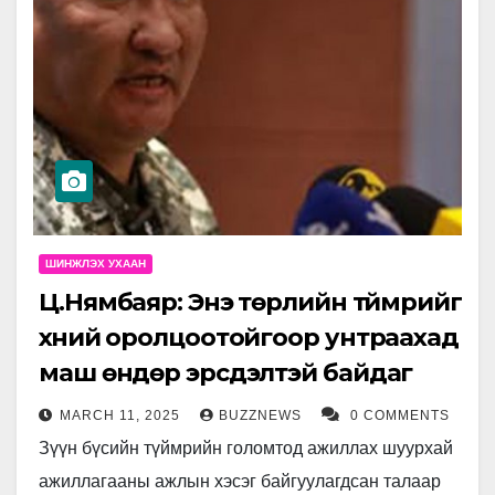
ШИНЖЛЭХ УХААН
Ц.Нямбаяр: Энэ төрлийн түймрийг
хүний оролцоотойгоор унтраахад
маш өндөр эрсдэлтэй байдаг
MARCH 11, 2025
BUZZNEWS
0 COMMENTS
Зүүн бүсийн түймрийн голомтод ажиллах шуурхай
ажиллагааны ажлын хэсэг байгуулагдсан талаар