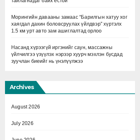
тайлагнадаг байх ёстой
Морингийн давааны замаас “Барилгын хатуу хог
хаягдал дахин боловсруулах үйлдвэр” хүртэлх
1.5 км урт авто зам ашиглалтад орлоо
Насанд хүрээгүй иргэнийг саун, массажны
үйлчилгээ үзүүлэх нэрээр хуурч мэхлэн бусдад
зуучлан биеийг нь үнэлүүлжээ
Archives
August 2026
July 2026
June 2026