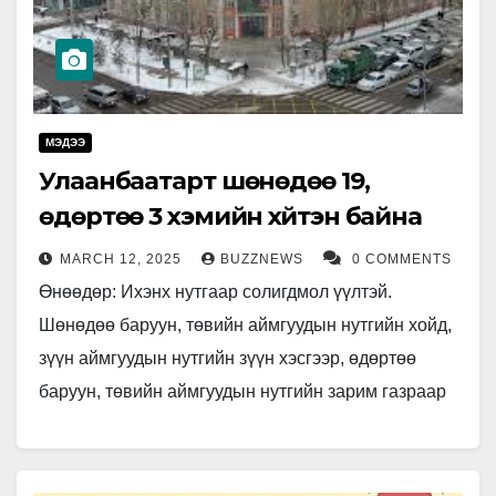
МЭДЭЭ
Улаанбаатарт шөнөдөө 19,
өдөртөө 3 хэмийн хүйтэн байна
MARCH 12, 2025
BUZZNEWS
0 COMMENTS
Өнөөдөр: Ихэнх нутгаар солигдмол үүлтэй.
Шөнөдөө баруун, төвийн аймгуудын нутгийн хойд,
зүүн аймгуудын нутгийн зүүн хэсгээр, өдөртөө
баруун, төвийн аймгуудын нутгийн зарим газраар
нойтон цас, цас орж, цасан шуурга шуурна.
Бусад…