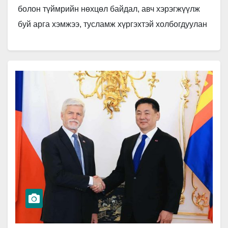
болон түймрийн нөхцөл байдал, авч хэрэгжүүлж
буй арга хэмжээ, тусламж хүргэхтэй холбогдуулан
ОБЕГ-аас мэдээлэл хийлээ. ОБЕГ-ын Гал
түймэртэй тэмцэх…