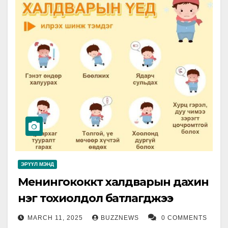
ЭРҮҮЛ МЭНД
Менингококкт халдварын дахин
нэг тохиолдол батлагджээ
MARCH 11, 2025
BUZZNEWS
0 COMMENTS