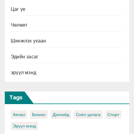
Цаг үе
Чөлөөт
Шинжлэх ухаан
Эдийн засаг
эрүүл мэнд
Tags
Аялал
Бизнес
Дэлхийд
Соёл урлага
Спорт
Эрүүл мэнд