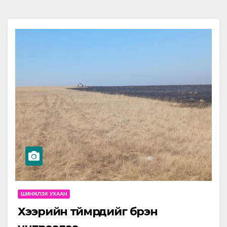
ШИНЖЛЭХ УХААН
Хээрийн түймрүүдийг бүрэн