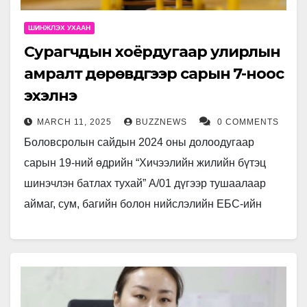
ШИНЖЛЭХ УХААН
Сурагчдын хоёрдугаар улирлын
амралт дөрөвдүгээр сарын 7-ноос
эхэлнэ
MARCH 11, 2025
BUZZNEWS
0 COMMENTS
Боловсролын сайдын 2024 оны долоодугаар
сарын 19-ний өдрийн “Хичээлийн жилийн бүтэц
шинэчлэн батлах тухай” А/01 дүгээр тушаалаар
аймаг, сум, багийн болон нийслэлийн ЕБС-ийн
хичээлийн жилийн бүтцийг шинэчлэн баталсан
билээ. 2024-2025…