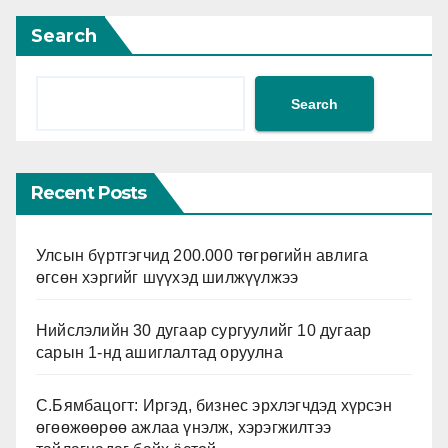
Search
Search
Recent Posts
Улсын бүртгэгчид 200.000 төгрөгийн авлига
өгсөн хэргийг шүүхэд шилжүүлжээ
Нийслэлийн 30 дугаар сургуулийг 10 дугаар
сарын 1-нд ашиглалтад оруулна
С.Бямбацогт: Иргэд, бизнес эрхлэгчдэд хүрсэн
өгөөжөөрөө ажлаа үнэлж, хэрэгжилтээ