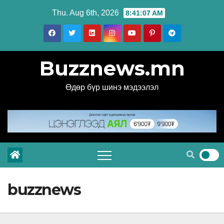
Skip
Thu. Aug 6th, 2026
8:41:09 AM
to
content
Buzznews.mn
Өдөр бүр шинэ мэдээлэл
buzznews