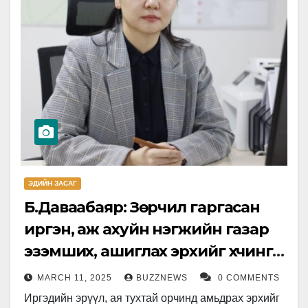
ЭДИЙН ЗАСАГ
Б.Даваабаяр: Зөрчил гаргасан
иргэн, аж ахуйн нэгжийн газар
эзэмших, ашиглах эрхийг хүчингүй
болгоно
MARCH 11, 2025
BUZZNEWS
0 COMMENTS
Иргэдийн эрүүл, ая тухтай орчинд амьдрах эрхийг