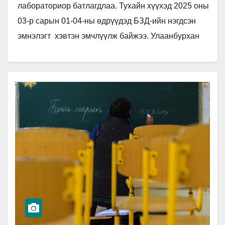
лабораториор батлагдлаа. Тухайн хүүхэд 2025 оны
03-р сарын 01-04-ны өдрүүдэд БЗД-ийн нэгдсэн
эмнэлэгт хэвтэн эмчлүүлж байжээ. Улаанбурхан
өвчин амьсгалын замаар дамждаг, халдварлалт
маш өндөр өвчин…