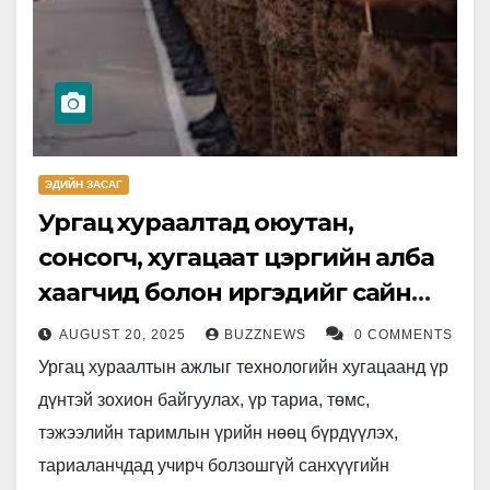
ЭДИЙН ЗАСАГ
Ургац хураалтад оюутан,
сонсогч, хугацаат цэргийн алба
хаагчид болон иргэдийг сайн
дурын үндсэн дээр оролцуулна
AUGUST 20, 2025
BUZZNEWS
0 COMMENTS
Ургац хураалтын ажлыг технологийн хугацаанд үр
дүнтэй зохион байгуулах, үр тариа, төмс,
тэжээлийн таримлын үрийн нөөц бүрдүүлэх,
тариаланчдад учирч болзошгүй санхүүгийн