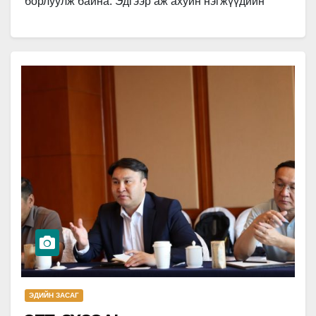
борлуулж байна. Эдгээр аж ахуйн нэгжүүдийн
ихэнх нь компаниас авсан нүүрсээ эцсийн
хэрэглэгчид хүргэх…
ЭДИЙН ЗАСАГ