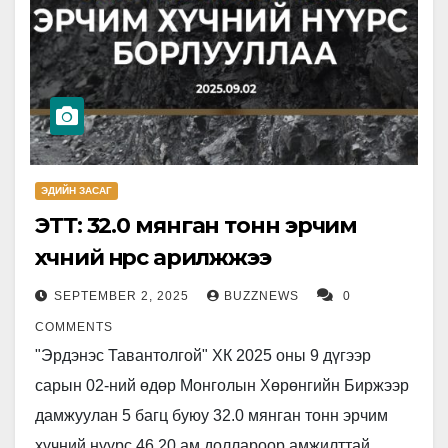
ЭДИЙН ЗАСАГ
ЭТТ: 32.0 мянган тонн эрчим
хүчний нүүрс арилжжээ
SEPTEMBER 2, 2025
BUZZNEWS
0
COMMENTS
"Эрдэнэс Тавантолгой" ХК 2025 оны 9 дүгээр
сарын 02-ний өдөр Монголын Хөрөнгийн Биржээр
дамжуулан 5 багц буюу 32.0 мянган тонн эрчим
хүчний нүүрс 46.20 ам.доллароор амжилттай