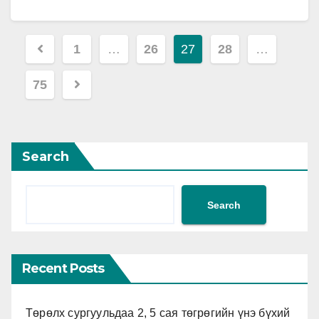
эрсдэлийг бууруулах чиглэлээр холбогдох арга
хэмжээг авч хэрэгжүүлэхийг Хүнс,…
Posts
1
…
26
27
28
…
pagination
75
Search
Search
Recent Posts
Төрөлх сургуульдаа 2, 5 сая төгрөгийн үнэ бүхий