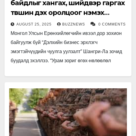
байдлыг хангах, шийдвэр гаргах
түвшин дэх оролцоог нэмэх
шаардлагатай
AUGUST 25, 2025
BUZZNEWS
0 COMMENTS
Монгол Улсын Ерөнхийлөгчийн ивээл дор зохион
байгуулж буй “Дэлхийн бизнес эрхлэгч
эмэгтэйчүүдийн чуулга уулзалт” Шангри-Ла зочид
буудалд эхэллээ. “Урам зориг өгөх-нөлөөлөл
үзүүлэх, хөрөнгө оруулах” (Inspire-Impact-Invest)
гэсэн уриатай чуулга уулзалтад 25…