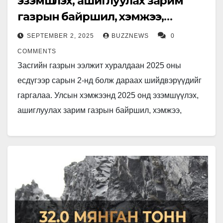
эзэмшүүлэх, ашиглуулах зарим
газрын байршил, хэмжээ,
зориулалтыг баталлаа
SEPTEMBER 2, 2025
BUZZNEWS
0
COMMENTS
Засгийн газрын ээлжит хуралдаан 2025 оны
есдүгээр сарын 2-нд болж дараах шийдвэрүүдийг
гаргалаа. Улсын хэмжээнд 2025 онд эзэмшүүлэх,
ашиглуулах зарим газрын байршил, хэмжээ,
зориулалтын жагсаалтыг батлав. Газрын сан
нэгдмэл, төрийн…