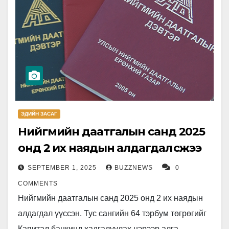
ЭДИЙН ЗАСАГ
Нийгмийн даатгалын санд 2025
онд 2 их наядын алдагдал үүсжээ
SEPTEMBER 1, 2025
BUZZNEWS
0
COMMENTS
Нийгмийн даатгалын санд 2025 онд 2 их наядын
алдагдал үүссэн. Тус сангийн 64 тэрбум төгрөгийг
Капитал банкинд хадгалуулах нэрээр алга