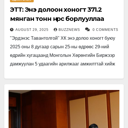
ЭТТ: Энэ долоон хоногт 371.2
мянган тонн нүүрс борлууллаа
AUGUST 29, 2025
BUZZNEWS
0 COMMENTS
"Эрдэнэс Тавантолгой" ХК энэ долоо хоногт буюу
2025 оны 8 дугаар сарын 25-ны өдрөөс 29-ний
өдрийн хугацаанд Монголын Хөрөнгийн Биржээр
дамжуулан 5 удаагийн арилжааг амжилттай хийж
24.8 сая ам.долларын үнийн…