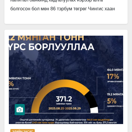
болгосон бол мөн 86 тэрбум төгрөг Чингис хаан
банкинд байршуулаад…
ЭДИЙН ЗАСАГ