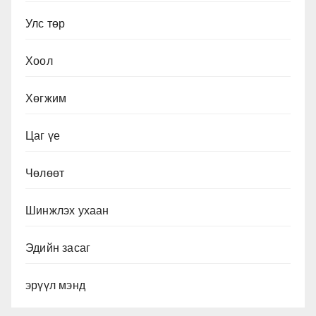
Улс төр
Хоол
Хөгжим
Цаг үе
Чөлөөт
Шинжлэх ухаан
Эдийн засаг
эрүүл мэнд