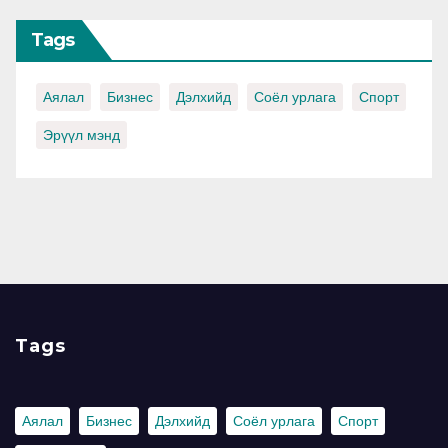
Tags
Аялал
Бизнес
Дэлхийд
Соёл урлага
Спорт
Эрүүл мэнд
Tags
Аялал
Бизнес
Дэлхийд
Соёл урлага
Спорт