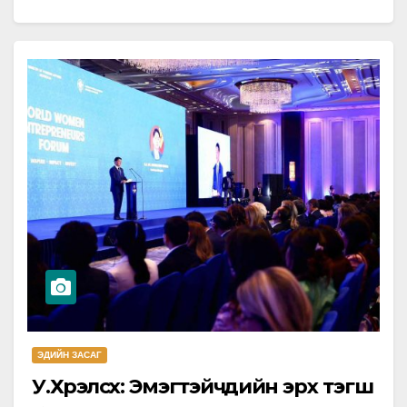
бэхжүүлэх, худалдаа, хөрөнгө оруулалтыг
нэмэгдүүлэх зорилгоор тус…
ЭДИЙН ЗАСАГ
У.Хүрэлсүх: Эмэгтэйчүүдийн эрх тэгш