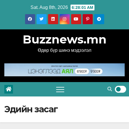
Skip
Sat. Aug 8th, 2026
6:28:02 AM
to
content
Buzznews.mn
Өдөр бүр шинэ мэдээлэл
Эдийн засаг