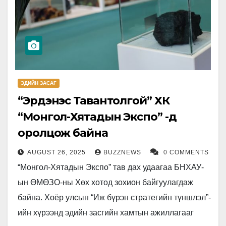
ЭДИЙН ЗАСАГ
“Эрдэнэс Тавантолгой” ХК
“Монгол-Хятадын Экспо” -д
оролцож байна
AUGUST 26, 2025
BUZZNEWS
0 COMMENTS
“Монгол-Хятадын Экспо” тав дах удаагаа БНХАУ-
ын ӨМӨЗО-ны Хөх хотод зохион байгуулагдаж
байна. Хоёр улсын “Иж бүрэн стратегийн түншлэл”-
ийн хүрээнд эдийн засгийн хамтын ажиллагааг