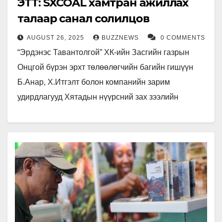
ЭТТ: SXCOAL хамтран ажиллах
талаар санал солилцов
AUGUST 26, 2025
BUZZNEWS
0 COMMENTS
“Эрдэнэс Тавантолгой” ХК-ийн Засгийн газрын
Онцгой бүрэн эрхт төлөөлөгчийн багийн гишүүн
Б.Анар, Х.Итгэлт болон компанийн зарим
удирдлагууд Хятадын нүүрсний зах зээлийн
хамгийн дэлгэрэнгүй мэдээллийн сантай, дүн
шинжилгээ, зөвлөх үйлчилгээний тэргүүлэгч…