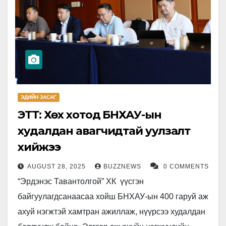
ЭДИЙН ЗАСАГ
ЭТТ: Хөх хотод БНХАУ-ын
худалдан авагчидтай уулзалт
хийжээ
AUGUST 28, 2025
BUZZNEWS
0 COMMENTS
“Эрдэнэс Тавантолгой” ХК үүсгэн
байгуулагдсанаасаа хойш БНХАУ-ын 400 гаруй аж
ахуй нэгжтэй хамтран ажиллаж, нүүрсээ худалдан