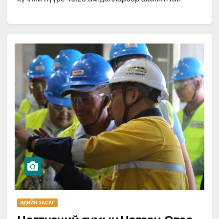
арилжааллаа. Арилжаанд нийт 2…
ЭДИЙН ЗАСАГ