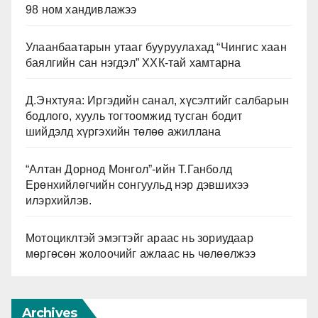
98 ном хандивлажээ
Улаанбаатарын утааг бууруулахад “Чингис хаан
баялгийн сан нэгдэл” ХХК-тай хамтарна
Д.Энхтуяа: Иргэдийн санал, хүсэлтийг салбарын
бодлого, хууль тогтоомжид тусган бодит
шийдэлд хүргэхийн төлөө ажиллана
“Алтан Дорнод Монгол”-ийн Т.Ганболд
Ерөнхийлөгчийн сонгуульд нэр дэвшихээ
илэрхийлэв.
Мотоциклтэй эмэгтэйг араас нь зориудаар
мөргөсөн жолоочийг ажлаас нь чөлөөлжээ
Archives