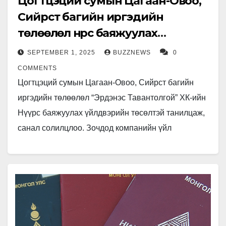
Цогтцэций сумын Цагаан-Овоо,
Сийрст багийн иргэдийн
төлөөлөл нүүрс баяжуулах
үйлдвэртэй танилцлаа
SEPTEMBER 1, 2025
BUZZNEWS
0
COMMENTS
Цогтцэций сумын Цагаан-Овоо, Сийрст багийн
иргэдийн төлөөлөл “Эрдэнэс Тавантолгой” ХК-ийн
Нүүрс баяжуулах үйлдвэрийн төсөлтэй танилцаж,
санал солилцлоо. Зочдод компанийн үйл
ажиллагааг танилцуулж, байгаль орчны чиглэлээр
болон нийгмийн хариуцлагын хүрээнд хийж…