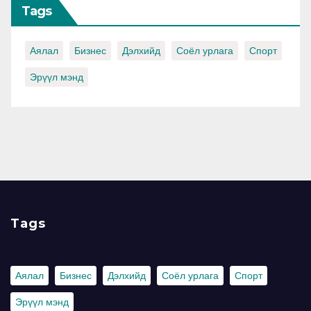
Tags
Аялал
Бизнес
Дэлхийд
Соёл урлага
Спорт
Эрүүл мэнд
Tags
Аялал
Бизнес
Дэлхийд
Соёл урлага
Спорт
Эрүүл мэнд