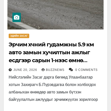
ЭДИЙН ЗАСАГ
Эрчим хүчний гудамжны 5.9 км
авто замын хучилтын ажлыг
есдүгээр сарын 1-нээс өмнө
дуусгана
JUNE 20, 2026
BUZZNEWS
0 COMMENTS
Нийслэлийн Засаг дарга бөгөөд Улаанбаатар
хотын Захирагч Б.Пүрэвдагва болон холбогдох
албаныхан өнөөдөр авто замын бүтээн
байгуулалтын ажлуудыг эрчимжүүлэх зорилгоор
Сүхбаатар, Баянгол дүүрэгт ажиллалаа. Баянгол