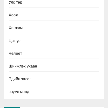
Улс төр
Хоол
Хөгжим
Цаг үе
Чөлөөт
Шинжлэх ухаан
Эдийн засаг
эрүүл мэнд