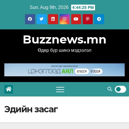
Skip
Sun. Aug 9th, 2026
4:44:27 PM
to
content
Buzznews.mn
Өдөр бүр шинэ мэдээлэл
Эдийн засаг