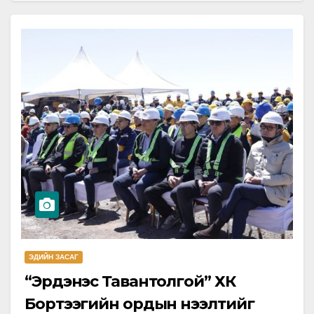
ЭДИЙН ЗАСАГ
“Эрдэнэс Тавантолгой” ХК
Бортээгийн ордын нээлтийг