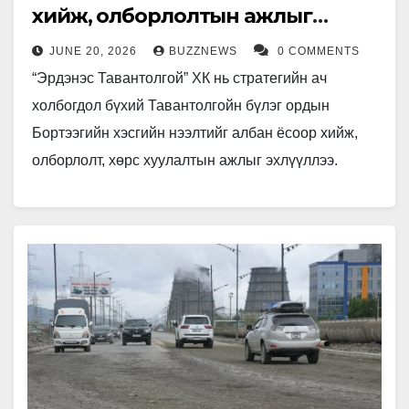
хийж, олборлолтын ажлыг
эхлүүллээ
JUNE 20, 2026
BUZZNEWS
0 COMMENTS
“Эрдэнэс Тавантолгой” ХК нь стратегийн ач
холбогдол бүхий Тавантолгойн бүлэг ордын
Бортээгийн хэсгийн нээлтийг албан ёсоор хийж,
олборлолт, хөрс хуулалтын ажлыг эхлүүллээ.
Бортээгийн орд нь өнөөгийн судалгааны түвшинд
ил аргаар…