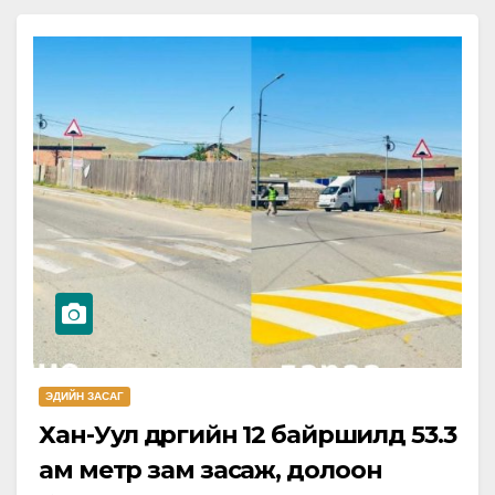
ЭДИЙН ЗАСАГ
Хан-Уул дүүргийн 12 байршилд 53.3
ам метр зам засаж, долоон