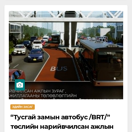
хяналт…
ЭДИЙН ЗАСАГ
“Тусгай замын автобус /BRT/”
төслийн нарийвчилсан ажлын