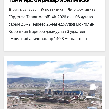
тонн нүүрс биржээр арилжжээ
JUNE 26, 2026
BUZZNEWS
0 COMMENTS
"Эрдэнэс Тавантолгой" ХК 2026 оны 06 дугаар
сарын 23-ны өдрөөс 26-ны өдрүүдэд Монголын
Хөрөнгийн Биржээр дамжуулан 3 удаагийн
амжилттай арилжаагаар 140.8 мянган тонн
нүүрсийг нийт 13.3 сая ам.долларын үнийн
дүнтэйгээр…