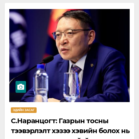
ЭДИЙН ЗАСАГ
С.Наранцогт: Газрын тосны
тээвэрлэлт хэзээ хэвийн болох нь