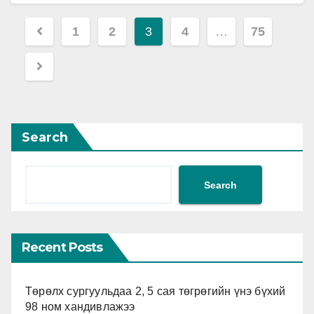
дүүргийн 20 дугаар хороо, Эрчим хүчний…
Posts
1
2
3
4
…
75
pagination
Search
Search
Recent Posts
Төрөлх сургуульдаа 2, 5 сая төгрөгийн үнэ бүхий
98 ном хандивлажээ