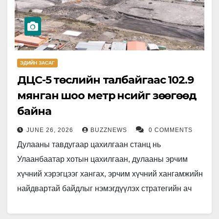
ЭДИЙН ЗАСАГ
ДЦС-5 төслийн талбайгаас 102.9
мянган шоо метр үнсийг зөөгөөд
байна
JUNE 26, 2026
BUZZNEWS
0 COMMENTS
Дулааны тавдугаар цахилгаан станц нь
Улаанбаатар хотын цахилгаан, дулааны эрчим
хүчний хэрэгцээг хангах, эрчим хүчний хангамжийн
найдвартай байдлыг нэмэгдүүлэх стратегийн ач
холбогдолтой төсөл юм. Нийслэлийн баруун
бүсийн хүн ам, орон…