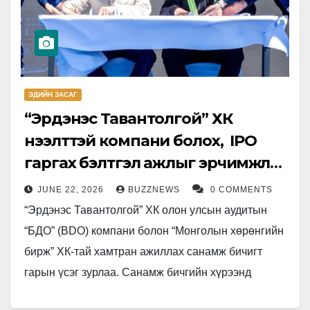
ЭДИЙН ЗАСАГ
“Эрдэнэс Тавантолгой” ХК
нээлттэй компани болох, IPO
гаргах бэлтгэл ажлыг эрчимжүүлж,
хамтын ажиллагааны санамж
JUNE 22, 2026
BUZZNEWS
0 COMMENTS
бичиг байгууллаа
“Эрдэнэс Тавантолгой” ХК олон улсын аудитын
“БДО” (BDO) компани болон “Монголын хөрөнгийн
бирж” ХК-тай хамтран ажиллах санамж бичигт
гарын үсэг зурлаа. Санамж бичгийн хүрээнд
“Эрдэнэс Тавантолгой” ХК-ийг олон нийтийн