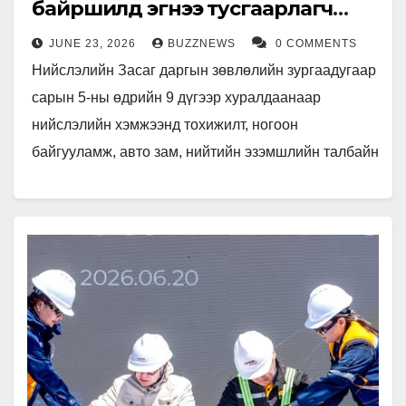
байршилд эгнээ тусгаарлагч
байрлууллаа
JUNE 23, 2026
BUZZNEWS
0 COMMENTS
Нийслэлийн Засаг даргын зөвлөлийн зургаадугаар
сарын 5-ны өдрийн 9 дүгээр хуралдаанаар
нийслэлийн хэмжээнд тохижилт, ногоон
байгууламж, авто зам, нийтийн эзэмшлийн талбайн
засвар шинэчлэл, цэвэрлэгээ үйлчилгээг
сайжруулах 21 хоногийн аян зохион…