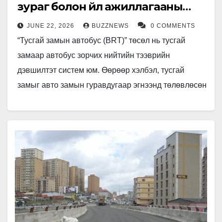
зураг болон үйл ажиллагааны
төлөвлөлтийн зөвлөх
JUNE 22, 2026
BUZZNEWS
0 COMMENTS
үйлчилгээний тендерийг
“Тусгай замын автобус (BRT)” төсөл нь тусгай
зарлалаа
замаар автобус зорчих нийтийн тээврийн
дэвшилтэт систем юм. Өөрөөр хэлбэл, тусгай
замыг авто замын гуравдугаар эгнээнд төлөвлөсөн
нь гэрлэн дохиотой уулзваруудад автомашины
эргэх…