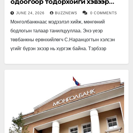
одоогоор тодорхойгүй хэвээр
байгаа
JUNE 24, 2026
BUZZNEWS
0 COMMENTS
Монголбанкнаас мэдээлэл хийж, мөнгөний
бодлогын талаар танилцууллаа. Энэ үеэр
төвбанкны ерөнхийлөгч С.Наранцогтын хэлсэн
үгийг бүрэн эхээр нь хүргэж байна. Тэрбээр
"Монголбанкны Мөнгөний бодлогын хороо 6
дугаар сарын 23, 24-ний өдрүүдэд…