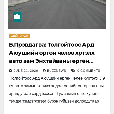
ЭДИЙН ЗАСАГ
Б.Пүрэвдагва: Толгойтоос Ард
Аюушийн өргөн чөлөө хүртэлх
авто зам Энхтайваны өргөн
чөлөөний ачааллыг бууруулна
JUNE 21, 2026
BUZZNEWS
0 COMMENTS
Толгойтоос Ард Аюушийн өргөн чөлөө хүртэлх 3.9
км авто замын зорчих хөдөлгөөнийг өнгөрсөн оны
аравдугаар сард нээсэн. Тус замын өнгө хучилт,
тэмдэг тэмдэглэгээг бүрэн гүйцээн долоодугаар
сарын 10-нд нээнэ. Энэхүү…