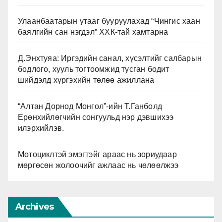
Улаанбаатарын утааг бууруулахад “Чингис хаан
баялгийн сан нэгдэл” ХХК-тай хамтарна
Д.Энхтуяа: Иргэдийн санал, хүсэлтийг салбарын
бодлого, хууль тогтоомжид тусган бодит
шийдэлд хүргэхийн төлөө ажиллана
“Алтан Дорнод Монгол”-ийн Т.Ганболд
Ерөнхийлөгчийн сонгуульд нэр дэвшихээ
илэрхийлэв.
Мотоциклтэй эмэгтэйг араас нь зориудаар
мөргөсөн жолоочийг ажлаас нь чөлөөлжээ
Archives