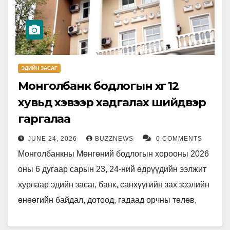
ЭДИЙН ЗАСАГ
Монголбанк бодлогын хүүг 12
хувьд хэвээр хадгалах шийдвэр
гаргалаа
JUNE 24, 2026
BUZZNEWS
0 COMMENTS
Монголбанкны Мөнгөний бодлогын хорооны 2026
оны 6 дугаар сарын 23, 24-ний өдрүүдийн ээлжит
хурлаар эдийн засаг, банк, санхүүгийн зах зээлийн
өнөөгийн байдал, дотоод, гадаад орчны төлөв,
эрсдэлийг харгалзан үзээд бодлогын…