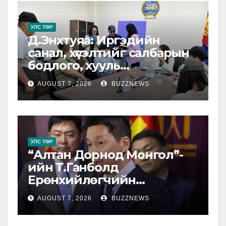
УЛС ТӨР
Д.Энхтуяа: Иргэдийн
санал, хүсэлтийг салбарын
бодлого, хууль
тогтоомжид тусган бодит
AUGUST 7, 2026
BUZZNEWS
шийдэлд хүргэхийн төлөө
ажиллана
УЛС ТӨР
“Алтан Дорнод Монгол”-
ийн Т.Ганболд
Ерөнхийлөгчийн
сонгуульд нэр дэвшихээ
AUGUST 7, 2026
BUZZNEWS
илэрхийлэв.