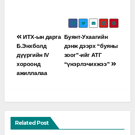
Post
ИТХ-ын дарга
Буянт-Ухаагийн
navigation
Б.Энхболд
дэнж дээрх “буяны
дүүргийн IV
зоог”-ийг АТГ
хороонд
“үнэрлэчихжээ”
ажиллалаа
Related Post