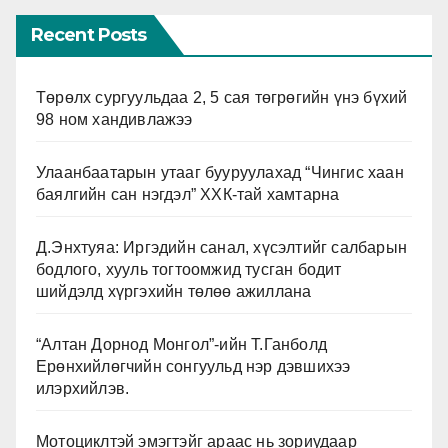
Recent Posts
Төрөлх сургуульдаа 2, 5 сая төгрөгийн үнэ бүхий
98 ном хандивлажээ
Улаанбаатарын утааг бууруулахад “Чингис хаан
баялгийн сан нэгдэл” ХХК-тай хамтарна
Д.Энхтуяа: Иргэдийн санал, хүсэлтийг салбарын
бодлого, хууль тогтоомжид тусган бодит
шийдэлд хүргэхийн төлөө ажиллана
“Алтан Дорнод Монгол”-ийн Т.Ганболд
Ерөнхийлөгчийн сонгуульд нэр дэвшихээ
илэрхийлэв.
Мотоциклтэй эмэгтэйг араас нь зориудаар