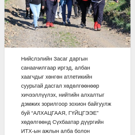
Нийслэлийн Засаг даргын
санаачилгаар иргэд, албан
хаагчдыг хөнгөн атлетикийн
суурьтай дасгал хөдөлгөөнөөр
хичээллүүлэх, нийтийн алхалтыг
дэмжих зорилгоор зохион байгуулж
буй “АЛХАЦГААЯ, ГҮЙЦГЭЭЕ”
хөдөлгөөнд Сүхбаатар дүүргийн
ИТХ-ын ажлын алба болон