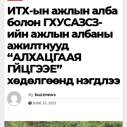
ИТХ-ын ажлын алба
болон ГХУСАЗСЗ-
ийн ажлын албаны
ажилтнууд
“АЛХАЦГААЯ
ГҮЙЦГЭЭЕ”
хөдөлгөөнд нэгдлээ
By
buzznews
JUNE 10, 2023