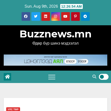
Skip
Sun. Aug 9th, 2026
12:26:56 AM
to
content
Buzznews.mn
Өдөр бүр шинэ мэдээлэл
УЛС ТӨР