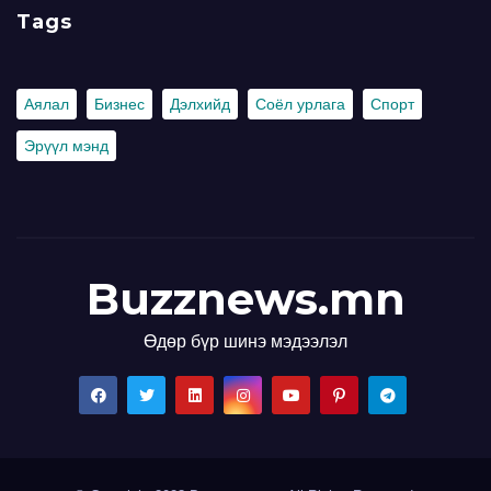
Tags
Аялал
Бизнес
Дэлхийд
Соёл урлага
Спорт
Эрүүл мэнд
Buzznews.mn
Өдөр бүр шинэ мэдээлэл