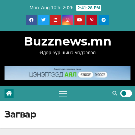
Skip
Mon. Aug 10th, 2026
2:41:29 PM
to
content
Buzznews.mn
Өдөр бүр шинэ мэдээлэл
Загвар