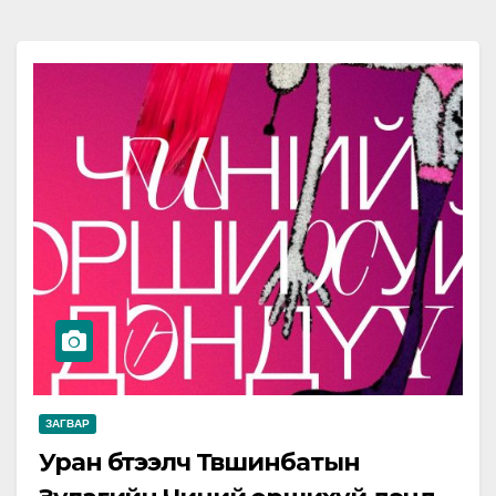
ЗАГВАР
Уран бүтээлч Түвшинбатын