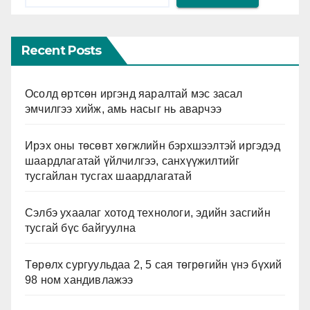
Recent Posts
Осолд өртсөн иргэнд яаралтай мэс засал
эмчилгээ хийж, амь насыг нь аварчээ
Ирэх оны төсөвт хөгжлийн бэрхшээлтэй иргэдэд
шаардлагатай үйлчилгээ, санхүүжилтийг
тусгайлан тусгах шаардлагатай
Сэлбэ ухаалаг хотод технологи, эдийн засгийн
тусгай бүс байгуулна
Төрөлх сургуульдаа 2, 5 сая төгрөгийн үнэ бүхий
98 ном хандивлажээ