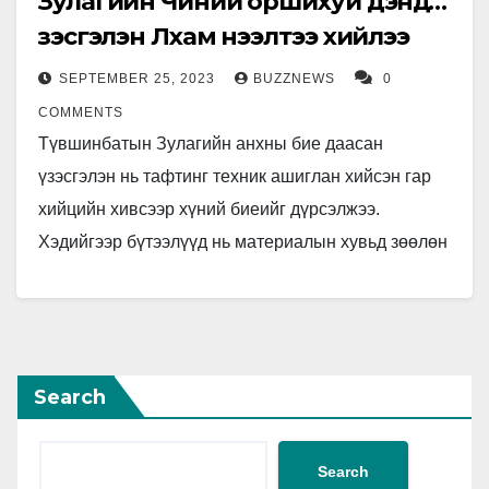
Зулагийн Чиний оршихуй дэндүү…
үзэсгэлэн Лхам нээлтээ хийлээ
SEPTEMBER 25, 2023
BUZZNEWS
0
COMMENTS
Түвшинбатын Зулагийн анхны бие даасан
үзэсгэлэн нь тафтинг техник ашиглан хийсэн гар
хийцийн хивсээр хүний биеийг дүрсэлжээ.
Хэдийгээр бүтээлүүд нь материалын хувьд зөөлөн
боловч уран бүтээлч тэдгээрийг хурц металл,
өдөөн…
Search
Search