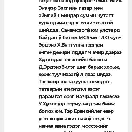
гэдэг санаандгүй хэрэг ч биш байх.
Энэ үеэр Засгийн газар мөн
аймгийн Биндэр сумын нутагт
хуралдана гэдэг сонирхолтой
шийдэл. Санамсаргүй юм улстөрд
байдаггүй билээ. MCS-ийг Л.Оюун-
Эрдэнэ Х.Баттулга тэргүүтэн
өнгөндөө үзэн яддаг ч ачир дээрээ
Худалдаа хөгжлийн банкны
Д.Эрдэнэбилэг шиг барьж хорьж,
хөөж туучихаагүй л яваа шүү дээ.
Тэгэхээр шатахууны хомсдол,
татварын нэмэгдэл зэрэг
дарамтат өрөг Н.Учралд гэхээсээ
У.Хүрэлсүхэд зориулагдсан байж
болох юм. Тэр Ерөнхийлөгчөөр
үргэлжлүүлж ажиллахгүй гэдэг ч
намаа авна гэдэг мессэжийг