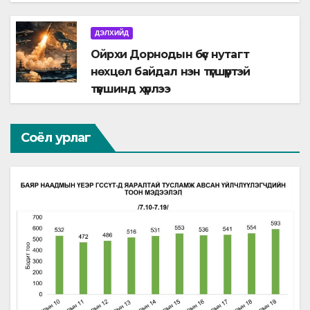
ДЭЛХИЙД
Ойрхи Дорнодын бүс нутагт
нөхцөл байдал нэн түгшүүртэй
түвшинд хүрлээ
Соёл урлаг