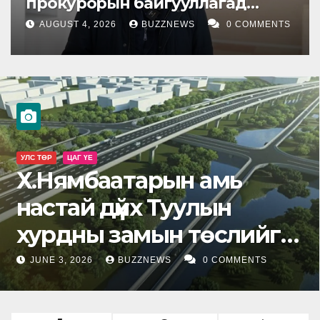
прокурорын байгууллагад
шилжүүлжээ
AUGUST 4, 2026
BUZZNEWS
0 COMMENTS
УЛС ТӨР
ЦАГ ҮЕ
Х.Нямбаатарын амь
настай дүйх Туулын
хурдны замын төслийг
урагшлуулах уу, ухраах
JUNE 3, 2026
BUZZNEWS
0 COMMENTS
уу