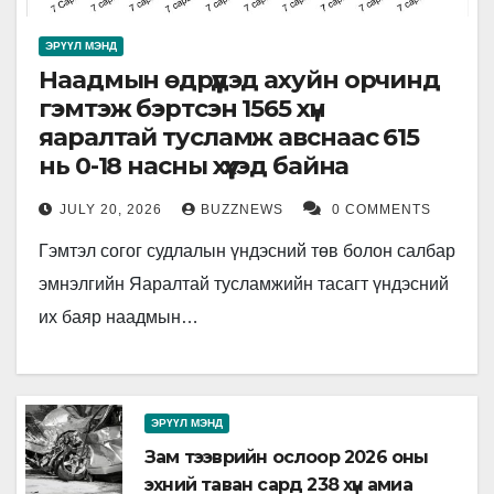
ЭРҮҮЛ МЭНД
Наадмын өдрүүдэд ахуйн орчинд
гэмтэж бэртсэн 1565 хүн
яаралтай тусламж авснаас 615
нь 0-18 насны хүүхэд байна
JULY 20, 2026
BUZZNEWS
0 COMMENTS
Гэмтэл согог судлалын үндэсний төв болон салбар
эмнэлгийн Яаралтай тусламжийн тасагт үндэсний
их баяр наадмын…
ЭРҮҮЛ МЭНД
Зам тээврийн ослоор 2026 оны
эхний таван сард 238 хүн амиа