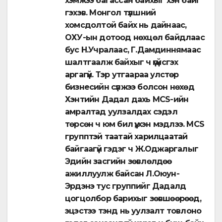
хэмжээ багассан байхыг хэн байг
гэхэв. Монгол түлшний
хомсдолтой байх нь дайнаас,
ОХУ-ын дотоод нөхцөл байдлаас
бус Н.Учралаас, Г.Дамдиннямаас
шалтгаалж байхыг ч үгүйсгэх
аргагүй. Тэр утгаараа улстөр
бизнесийн сүлжээ болсон нөхөд
Хэнтийн Дадал дахь MCS-ийн
амралтад уулзалдах сэдэл
төрсөн ч юм бил үү, хэн мэдлээ. MCS
групптэй таатай харилцаатай
байгаагүй гэдэг ч Ж.Оджаргалыг
Эдийн засгийн зөвлөлдөө
ажиллуулж байсан Л.Оюун-
Эрдэнэ тус группийг Дадалд
цогцолбор барихыг зөвшөөрөөд,
эцэстээ тэнд нь уулзалт товлоно