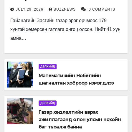
JULY 29, 2026
BUZZNEWS
0 COMMENTS
Гайанагийн Засгийн газар эрэг орчмоос 179
хүнтэй хөмөрсөн гатлага онгоц олсон. Нийт 41 хүн
амиа…
ДЭЛХИЙД
Математикийн Нобелийн
шагналтан хоёроор нэмэгдлээ
ДЭЛХИЙД
Газар хөдлөлтийн аврах
ажиллагаанд олон улсын нохойн
баг тусалж байна