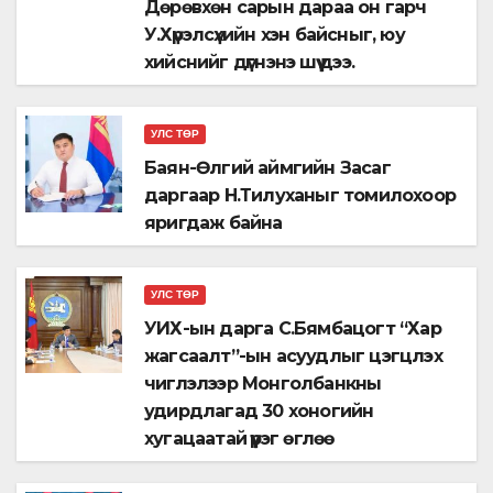
Дөрөвхөн сарын дараа он гарч
У.Хүрэлсүхийн хэн байсныг, юу
хийснийг дүгнэнэ шүү дээ.
УЛС ТӨР
Баян-Өлгий аймгийн Засаг
даргаар Н.Тилуханыг томилохоор
яригдаж байна
УЛС ТӨР
УИХ-ын дарга С.Бямбацогт “Хар
жагсаалт”-ын асуудлыг цэгцлэх
чиглэлээр Монголбанкны
удирдлагад 30 хоногийн
хугацаатай үүрэг өглөө