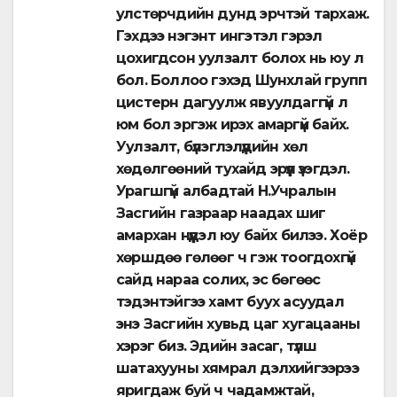
улстөрчдийн дунд эрчтэй тархаж.
Гэхдээ нэгэнт ингэтэл гэрэл
цохигдсон уулзалт болох нь юу л
бол. Боллоо гэхэд Шунхлай групп
цистерн дагуулж явуулдаггүй л
юм бол эргэж ирэх амаргүй байх.
Уулзалт, бүлэглэлүүдийн хөл
хөдөлгөөний тухайд эрүүл үзэгдэл.
Урагшгүй албадтай Н.Учралын
Засгийн газраар наадах шиг
амархан нүүдэл юу байх билээ. Хоёр
хөршдөө гөлөөг ч гэж тоогдохгүй
сайд нараа солих, эс бөгөөс
тэдэнтэйгээ хамт буух асуудал
энэ Засгийн хувьд цаг хугацааны
хэрэг биз. Эдийн засаг, түлш
шатахууны хямрал дэлхийгээрээ
яригдаж буй ч чадамжтай,