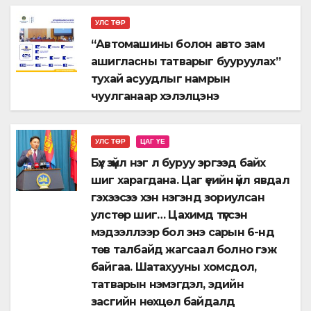
УЛС ТӨР
“Автомашины болон авто зам
ашигласны татварыг бууруулах”
тухай асуудлыг намрын
чуулганаар хэлэлцэнэ
УЛС ТӨР
ЦАГ ҮЕ
Бүх зүйл нэг л буруу эргээд байх
шиг харагдана. Цаг үеийн үйл явдал
гэхээсээ хэн нэгэнд зориулсан
улстөр шиг… Цахимд түгсэн
мэдээллээр бол энэ сарын 6-нд
төв талбайд жагсаал болно гэж
байгаа. Шатахууны хомсдол,
татварын нэмэгдэл, эдийн
засгийн нөхцөл байдалд