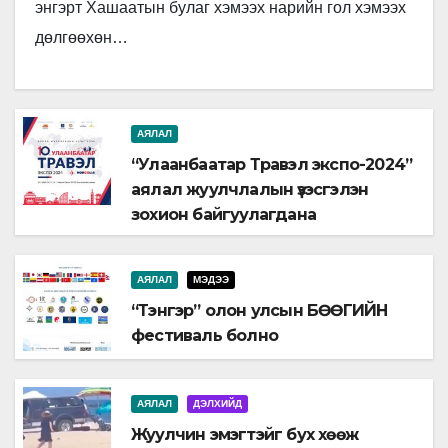
энгэрт Хашаатын булаг хэмээх нарийн гол хэмээх
дөлгөөхөн…
АЯЛАЛ
“Улаанбаатар Травэл экспо-2024”
аялал жуулчлалын үзэсгэлэн
зохион байгуулагдана
АЯЛАЛ
МЭДЭЭ
“Тэнгэр” олон улсын БӨӨГИЙН
фестиваль болно
АЯЛАЛ
ДЭЛХИЙД
Жуулчин эмэгтэйг бух хөөж