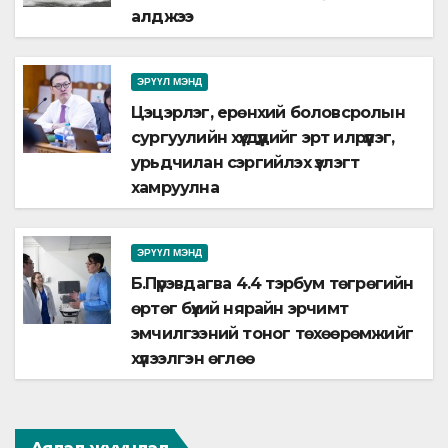
алджээ
ЭРҮҮЛ МЭНД
Цэцэрлэг, ерөнхий боловсролын
сургуулийн хүүхдүүдийг эрт илрүүлэг,
урьдчилан сэргийлэх үзлэгт
хамруулна
ЭРҮҮЛ МЭНД
Б.Пүрэвдагва 4.4 тэрбум төгрөгийн
өртөг бүхий нярайн эрчимт
эмчилгээний тоног төхөөрөмжийг
хүлээлгэн өглөө