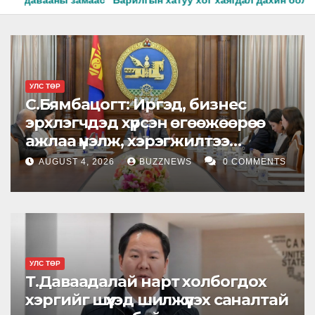
тээ тайлагнадаг байх ёстой
Морингийн давааны замаас “
УЛС ТӨР
С.Бямбацогт: Иргэд, бизнес
эрхлэгчдэд хүрсэн өгөөжөөрөө
ажлаа үнэлж, хэрэгжилтээ
тайлагнадаг байх ёстой
AUGUST 4, 2026
BUZZNEWS
0 COMMENTS
УЛС ТӨР
Т.Даваадалай нарт холбогдох
хэргийг шүүхэд шилжүүлэх саналтай