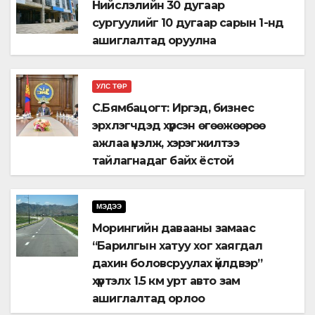
Нийслэлийн 30 дугаар
сургуулийг 10 дугаар сарын 1-нд
ашиглалтад оруулна
УЛС ТӨР
С.Бямбацогт: Иргэд, бизнес
эрхлэгчдэд хүрсэн өгөөжөөрөө
ажлаа үнэлж, хэрэгжилтээ
тайлагнадаг байх ёстой
МЭДЭЭ
Морингийн давааны замаас
“Барилгын хатуу хог хаягдал
дахин боловсруулах үйлдвэр”
хүртэлх 1.5 км урт авто зам
ашиглалтад орлоо