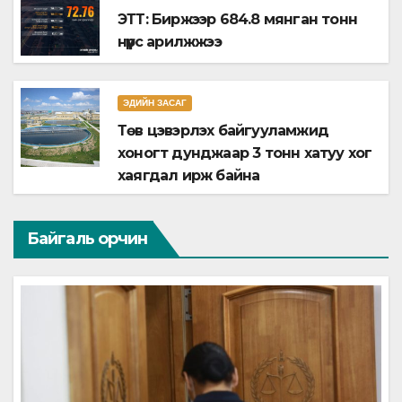
ЭТТ: Биржээр 684.8 мянган тонн
нүүрс арилжжээ
ЭДИЙН ЗАСАГ
Төв цэвэрлэх байгууламжид
хоногт дунджаар 3 тонн хатуу хог
хаягдал ирж байна
Байгаль орчин