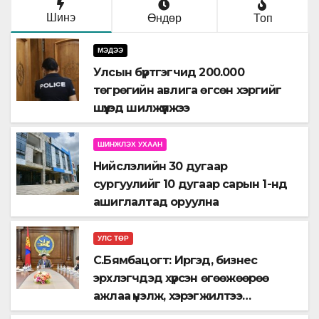
Шинэ
Өндөр
Топ
МЭДЭЭ
Улсын бүртгэгчид 200.000
төгрөгийн авлига өгсөн хэргийг
шүүхэд шилжүүлжээ
ШИНЖЛЭХ УХААН
Нийслэлийн 30 дугаар
сургуулийг 10 дугаар сарын 1-нд
ашиглалтад оруулна
УЛС ТӨР
С.Бямбацогт: Иргэд, бизнес
эрхлэгчдэд хүрсэн өгөөжөөрөө
ажлаа үнэлж, хэрэгжилтээ
тайлагнадаг байх ёстой