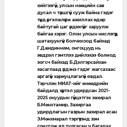
хийгээгүй, улсын нөөцийн сав
дусал ч түлшгүй сууж байна гэдэг
түүнд үргэлжлүүлж ажиллах өдөр
байтугай цаг үлдээгүйг харуулж
байгаа хэрэг. Олон улсын нислэгүүд
шатахуунгүй болчихоод байхад
Г.Дамдинням, онгоцууд нь
эвдрэл гэмтлээ дийлэхээ болиод
зогсч байхад Б.Дэлгэрсайхан
засаглаад үлдэнэ гэдэг жагсахаас
аргагүй хариуцлагагүй явдал.
Тэрчлэн МИАТ-ийг өнөөдрийн
байдалд хүртэл удирдсан 2021-
2025 онуудын гүйцэтгэх захирал
Б.Мөнхтамир, Захиргаа
удирдлагын газрын захирал асан
Э.Мөнхмарал тэргүүтэнд зэм
сонсгож ял тулгасан ч багадах