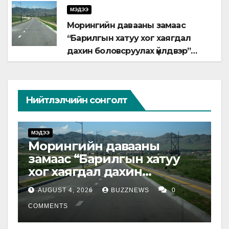
МЭДЭЭ
Морингийн давааны замаас
“Барилгын хатуу хог хаягдал
дахин боловсруулах үйлдвэр”
хүртэлх 1.5 км урт авто зам
ашиглалтад орлоо
Нийтлэлчийн сонголт
МЭДЭЭ
М
Морингийн давааны
Н
замаас “Барилгын хатуу
с
хог хаягдал дахин
ү
боловсруулах үйлдвэр”
б
AUGUST 4, 2026
BUZZNEWS
0
хүртэлх 1.5 км урт авто зам
ү
ашиглалтад орлоо
COMMENTS
C