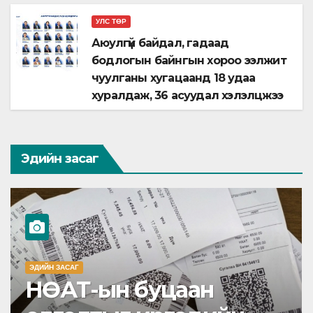
УЛС ТӨР
Аюулгүй байдал, гадаад
бодлогын байнгын хороо ээлжит
чуулганы хугацаанд 18 удаа
хуралдаж, 36 асуудал хэлэлцжээ
Эдийн засаг
ЭДИЙН ЗАСАГ
НӨАТ-ын буцаан