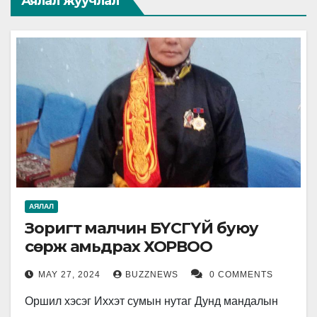
Аялал жуучлал
АЯЛАЛ
Зоригт малчин БҮСГҮЙ буюу
сөрж амьдрах ХОРВОО
MAY 27, 2024
BUZZNEWS
0 COMMENTS
Оршил хэсэг Иххэт сумын нутаг Дунд мандалын