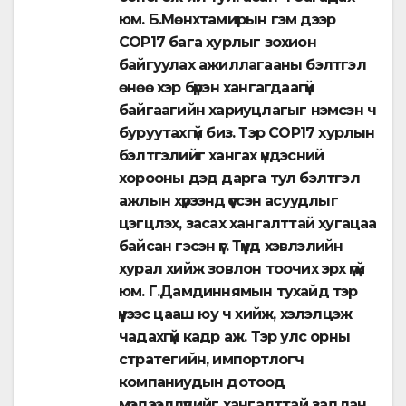
юм. Б.Мөнхтамирын гэм дээр
СОР17 бага хурлыг зохион
байгуулах ажиллагааны бэлтгэл
өнөө хэр бүрэн хангагдаагүй
байгаагийн хариуцлагыг нэмсэн ч
буруутахгүй биз. Тэр СОР17 хурлын
бэлтгэлийг хангах үндэсний
хорооны дэд дарга тул бэлтгэл
ажлын хүрээнд үүссэн асуудлыг
цэгцлэх, засах хангалттай хугацаа
байсан гэсэн үг. Түүнд хэвлэлийн
хурал хийж зовлон тоочих эрх үгүй
юм. Г.Дамдиннямын тухайд тэр
үүнээс цааш юу ч хийж, хэлэлцэж
чадахгүй кадр аж. Тэр улс орны
стратегийн, импортлогч
компаниудын дотоод
мэдээллүүдийг хангалттай задлан