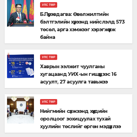
УЛС ТӨР
Б.Пүрэвдагва: Өвөлжилтийн
бэлтгэлийн хүрээнд нийслэлд 573
төсөл, арга хэмжээг хэрэгжүүлж
байна
УЛС ТӨР
Хаврын ээлжит чуулганы
хугацаанд УИХ-ын гишүүдээс 16
асуулт, 27 асуулга тавьжээ
УЛС ТӨР
Нийгмийн сүлжээнд хүүхдийн
оролцоог зохицуулах тухай
хуулийн төслийг өргөн мэдүүллээ