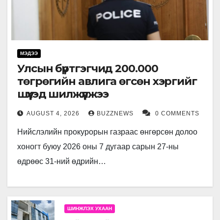
МЭДЭЭ
Улсын бүртгэгчид 200.000
төгрөгийн авлига өгсөн хэргийг
шүүхэд шилжүүлжээ
AUGUST 4, 2026
BUZZNEWS
0 COMMENTS
Нийслэлийн прокурорын газраас өнгөрсөн долоо
хоногт буюу 2026 оны 7 дугаар сарын 27-ны
өдрөөс 31-ний өдрийн…
ШИНЖЛЭХ УХААН