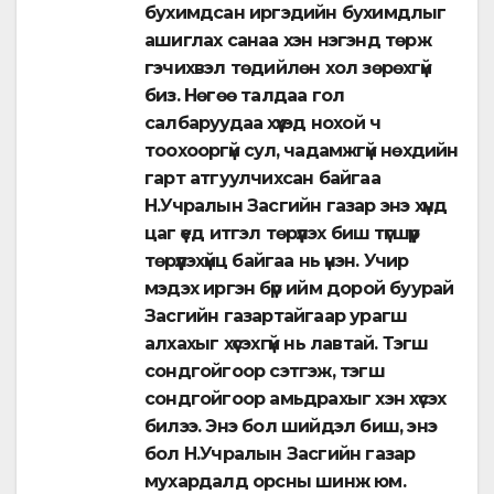
бухимдсан иргэдийн бухимдлыг
ашиглах санаа хэн нэгэнд төрж
гэчихвэл төдийлөн хол зөрөхгүй
биз. Нөгөө талдаа гол
салбаруудаа хүүхэд нохой ч
тоохооргүй сул, чадамжгүй нөхдийн
гарт атгуулчихсан байгаа
Н.Учралын Засгийн газар энэ хүнд
цаг үед итгэл төрүүлэх биш түгшүүр
төрүүлэхүйц байгаа нь үнэн. Учир
мэдэх иргэн бүр ийм дорой буурай
Засгийн газартайгаар урагш
алхахыг хүсэхгүй нь лавтай. Тэгш
сондгойгоор сэтгэж, тэгш
сондгойгоор амьдрахыг хэн хүсэх
билээ. Энэ бол шийдэл биш, энэ
бол Н.Учралын Засгийн газар
мухардалд орсны шинж юм.