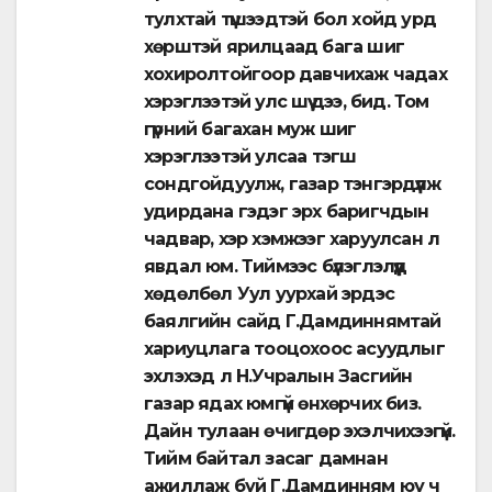
тулхтай түшээдтэй бол хойд урд
хөрштэй ярилцаад бага шиг
хохиролтойгоор давчихаж чадах
хэрэглээтэй улс шүү дээ, бид. Том
гүрний багахан муж шиг
хэрэглээтэй улсаа тэгш
сондгойдуулж, газар тэнгэрдүүлж
удирдана гэдэг эрх баригчдын
чадвар, хэр хэмжээг харуулсан л
явдал юм. Тиймээс бүлэглэлүүд
хөдөлбөл Уул уурхай эрдэс
баялгийн сайд Г.Дамдиннямтай
хариуцлага тооцохоос асуудлыг
эхлэхэд л Н.Учралын Засгийн
газар ядах юмгүй өнхөрчих биз.
Дайн тулаан өчигдөр эхэлчихээгүй.
Тийм байтал засаг дамнан
ажиллаж буй Г.Дамдинням юу ч