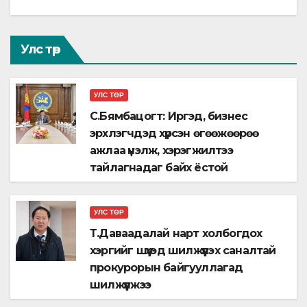
Улс төр
УЛС ТӨР
С.Бямбацогт: Иргэд, бизнес
эрхлэгчдэд хүрсэн өгөөжөөрөө
ажлаа үнэлж, хэрэгжилтээ
тайлагнадаг байх ёстой
УЛС ТӨР
Т.Даваадалай нарт холбогдох
хэргийг шүүхэд шилжүүлэх саналтай
прокурорын байгууллагад
шилжүүлжээ