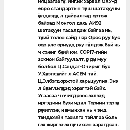
няцаагаагүй. Ингэж харвал ОХУ-д
евро стандартын түлш шатахууны
үйлдвэрүүд л дайралтад өртөж
байхад Монгол дахь АИ92
шатахуун тасалдаж байгаа нь,
түүний төлөө сайд нар Орос руу бус
өөр улс орнууд руу гүйлдэж буй нь
ч сэжиг бүхий юм. COP17-гийн
зохион байгуулалт, үр дүн муу
болбол Ц.Сандаг-Очирыг бус
У.Хүрэлсүхийг л АСЕМ-тай,
Ц.Элбэгдоржтой харьцуулна. Энэ
л бүлэглэлүүдэд хэрэгтэй байх.
Угаасаа ч өчигдрөөс эхлээд
иргэдийн бухимдал Төрийн тэргүүн
рүү чиглэж, намынхан нь ч энд
тэндэхийн тахилга тайлгаа боль
гэх жиргээ эхлүүлчихсэн харагдсан.