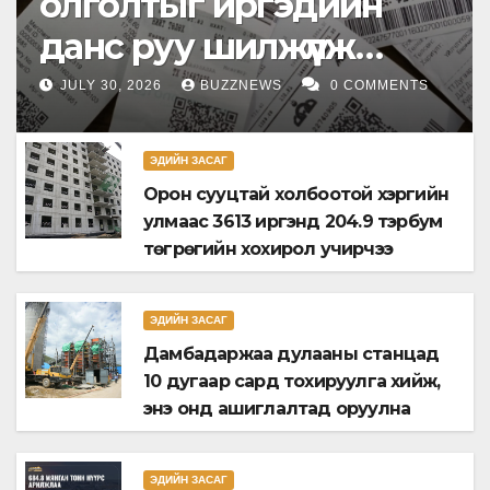
олголтыг иргэдийн
данс руу шилжүүлж
эхэлжээ
JULY 30, 2026
BUZZNEWS
0 COMMENTS
ЭДИЙН ЗАСАГ
Орон сууцтай холбоотой хэргийн
улмаас 3613 иргэнд 204.9 тэрбум
төгрөгийн хохирол учирчээ
ЭДИЙН ЗАСАГ
Дамбадаржаа дулааны станцад
10 дугаар сард тохируулга хийж,
энэ онд ашиглалтад оруулна
ЭДИЙН ЗАСАГ