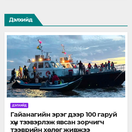
Дэлхийд
ДЭЛХИЙД
Гайанагийн эрэг дээр 100 гаруй
хүн тээвэрлэж явсан зорчигч
тээврийн хөлөг живжээ