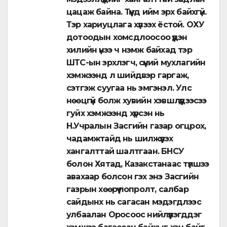
цацаж байна. Түүнд ийм эрх байхгүй.
Тэр хариуцлага хүлээх ёстой. ОХУ
дотоодын хомсдлоосоо үүдэн
хилийн үнээ ч нэмж байхад тэр
ШТС-ын эрхлэгч, сүүний мухлагийн
хэмжээнд л шийдвэр гаргаж,
сэтгэж суугаа нь эмгэнэл. Улс
нөөцгүй болж хувийн хэвшлүүдээсээ
гуйх хэмжээнд хүрсэн нь
Н.Учралын Засгийн газар огцрох,
чадамжтайд нь шилжүүлэх
хангалттай шалтгаан. БНСУ
болон Хятад, Казакстанаас түлшээ
авахаар болсон гэх энэ Засгийн
газрын хөөрүү попролт, салбар
сайдынх нь сагасан мэдэгдлээс
улбаалан Оросоос нийлүүлэгддэг