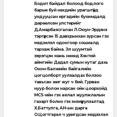
Бодит байдал болоод бодлого
барьж буй нөхдийн урагшгүйд
ундууцсан иргэдийн бухимдалд
дөрөөлсөн улстөрийг
Д.Амарбаясгалан Л.Оюун-Эрдэнэ
тэргүүлсэн 15 давхрынхан зурсан гэх
мэдээлэл одоогоор сошиалд
тархаж байна. Эл шуумтай
зэрэгцэн мань нөхөд Хэнтий
аймгийн Дадал сумын нутаг дахь
Онон-Балжийн байгалийн
цогцолборт уулзалдах болзоо
тавьсан жиг жуг ч бий. Гурван
нуур болон нарсан ойн цоорхойд
MCS-ийн гэх аялал жуулжлалын
газарт болно гэх энэхүү уулзалтад
Х.Баттулга, АН-ын дарга
О.Цогтгэрэл ч уригдсан мэдээлэл