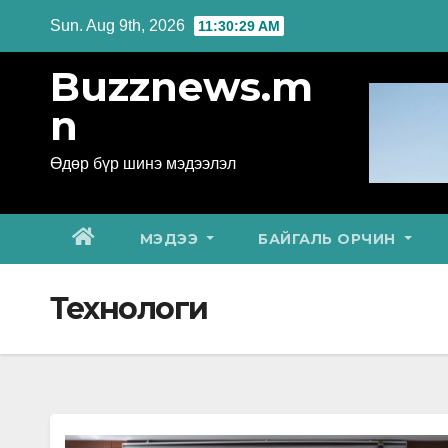
Skip
Sun. Aug 9th, 2026
11:30:31 AM
to
Buzznews.m
content
n
Өдөр бүр шинэ мэдээлэл
МЭДЭЭ
БАЙГАЛЬ ОРЧИН
Технологи