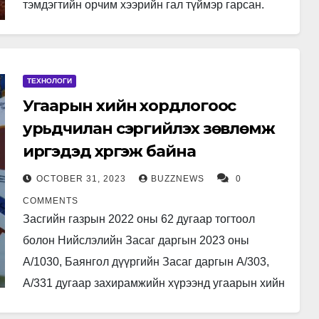
тэмдэгтийн орчим хээрийн гал түймэр гарсан.
Хилийн цэргийн 0245 дугаар ангийн 0228…
ТЕХНОЛОГИ
Угаарын хийн хордлогоос
урьдчилан сэргийлэх зөвлөмж
иргэдэд хүргэж байна
OCTOBER 31, 2023
BUZZNEWS
0
COMMENTS
Засгийн газрын 2022 оны 62 дугаар тогтоол
болон Нийслэлийн Засаг даргын 2023 оны
А/1030, Баянгол дүүргийн Засаг даргын А/303,
А/331 дугаар захирамжийн хүрээнд угаарын хийн
хордлогоос урьдчилан сэргийлэх, эрсдэлээс