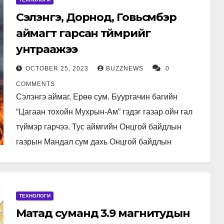
Сэлэнгэ, Дорнод, Говьсүмбэр
аймагт гарсан түймрийг
унтраажээ
OCTOBER 25, 2023
BUZZNEWS
0
COMMENTS
Сэлэнгэ аймаг, Ерөө сум. Буургачин багийн
“Цагаан тохойн Мухрын-Ам” гэдэг газар ойн гал
түймэр гарчээ. Тус аймгийн Онцгой байдлын
газрын Мандал сум дахь Онцгой байдлын
хэлтсийн Гал түймэр унтраах, аврах…
ТЕХНОЛОГИ
Матад суманд 3.9 магнитудын