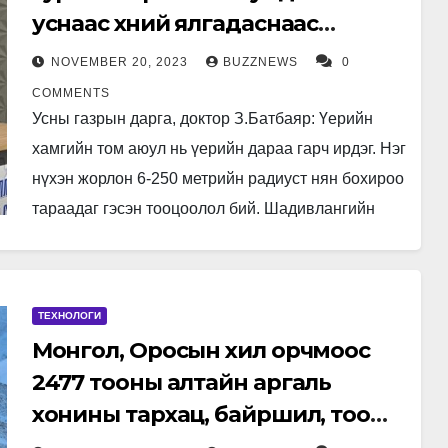
уснаас хүний ялгадаснаас
илэрдэг гэдэсний савханцар
NOVEMBER 20, 2023
BUZZNEWS
0
илэрсэн
COMMENTS
Усны газрын дарга, доктор З.Батбаяр: Үерийн
хамгийн том аюул нь үерийн дараа гарч ирдэг. Нэг
нүхэн жорлон 6-250 метрийн радиуст нян бохироо
тараадаг гэсэн тооцоолол бий. Шадивлангийн
гүүрний доорх Сэлбэ голын…
ТЕХНОЛОГИ
Монгол, Оросын хил орчмоос
2477 тооны алтайн аргаль
хонины тархац, байршил, тоо
толгойг тогтоожээ