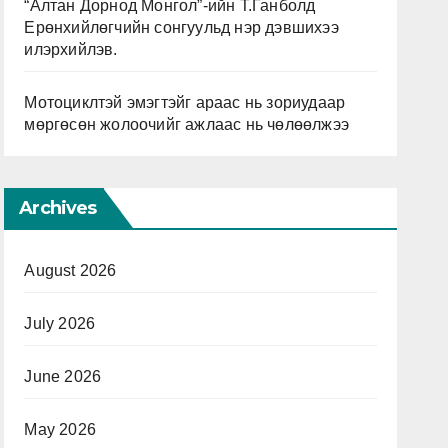
“Алтан Дорнод Монгол”-ийн Т.Ганболд
Ерөнхийлөгчийн сонгуульд нэр дэвшихээ
илэрхийлэв.
Мотоциклтэй эмэгтэйг араас нь зориудаар
мөргөсөн жолоочийг ажлаас нь чөлөөлжээ
Archives
August 2026
July 2026
June 2026
May 2026