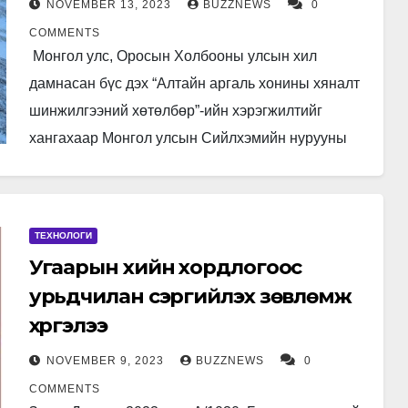
NOVEMBER 13, 2023
BUZZNEWS
0
COMMENTS
Монгол улс, Оросын Холбооны улсын хил
дамнасан бүс дэх “Алтайн аргаль хонины хяналт
шинжилгээний хөтөлбөр”-ийн хэрэгжилтийг
хангахаар Монгол улсын Сийлхэмийн нурууны
БЦГ-ын “А”,“Б” хэсэг, түүний орчны бүс, ОХУ-ын
Сайлюгемийн үндсэн…
ТЕХНОЛОГИ
Угаарын хийн хордлогоос
урьдчилан сэргийлэх зөвлөмж
хүргэлээ
NOVEMBER 9, 2023
BUZZNEWS
0
COMMENTS