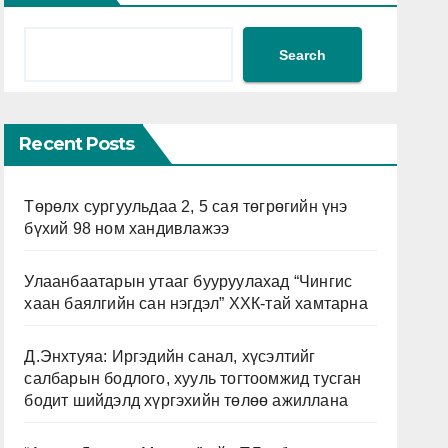
Search
Recent Posts
Төрөлх сургуульдаа 2, 5 сая төгрөгийн үнэ
бүхий 98 ном хандивлажээ
Улаанбаатарын утааг бууруулахад “Чингис
хаан баялгийн сан нэгдэл” ХХК-тай хамтарна
Д.Энхтуяа: Иргэдийн санал, хүсэлтийг
салбарын бодлого, хууль тогтоомжид тусган
бодит шийдэлд хүргэхийн төлөө ажиллана