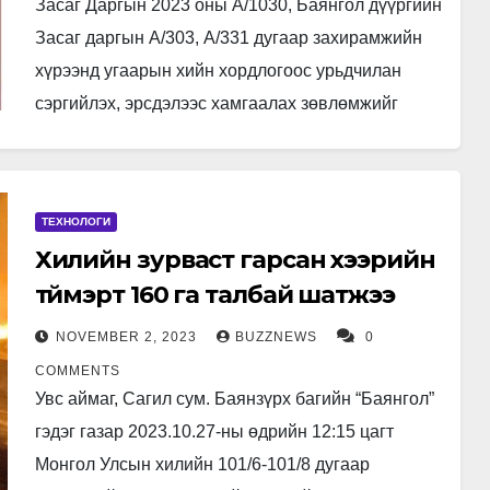
Засаг Даргын 2023 оны А/1030, Баянгол дүүргийн
Засаг даргын А/303, А/331 дугаар захирамжийн
хүрээнд угаарын хийн хордлогоос урьдчилан
сэргийлэх, эрсдэлээс хамгаалах зөвлөмжийг
иргэдэд хүргэлээ. Тэгвэл Баянгол дүүргийн гэр
хорооллын бүсийн…
ТЕХНОЛОГИ
Хилийн зурваст гарсан хээрийн
түймэрт 160 га талбай шатжээ
NOVEMBER 2, 2023
BUZZNEWS
0
COMMENTS
Увс аймаг, Сагил сум. Баянзүрх багийн “Баянгол”
гэдэг газар 2023.10.27-ны өдрийн 12:15 цагт
Монгол Улсын хилийн 101/6-101/8 дугаар