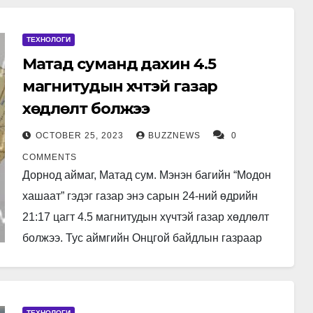
хамгаалах…
ТЕХНОЛОГИ
Матад суманд дахин 4.5
магнитудын хүчтэй газар
хөдлөлт болжээ
OCTOBER 25, 2023
BUZZNEWS
0
COMMENTS
Дорнод аймаг, Матад сум. Мэнэн багийн “Модон
хашаат” гэдэг газар энэ сарын 24-ний өдрийн
21:17 цагт 4.5 магнитудын хүчтэй газар хөдлөлт
болжээ. Тус аймгийн Онцгой байдлын газраар
дамжуулан Хилийн цэргийн…
ТЕХНОЛОГИ