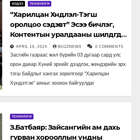
МЭДЭЭ
ТЕХНОЛОГИ
“Харилцан Хүндлэл-Тэгш
оролцоо сэдэвт” Эсээ бичлэг,
Контентын уралдааны шилдгүүд
тодорлоо
APRIL 16, 2024
BUZZNEWS
0 COMMENTS
Засгийн газраас жил бүрийн 03 дугаар сард улс
орон даяар Хүний эрхийг дээдлэх, жендэрийн эрх
тэгш байдлыг хангах зорилгоор “Харилцан
Хүндэтгэе” аяныг зохион байгуулдаг
уламжлалтай. Тус аяны хүрээнд байгууллага
бүр…
ТЕХНОЛОГИ
З.Батбаяр: Зайсангийн ам дахь
гурван хорооллын ундны