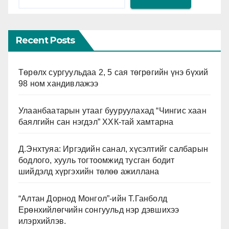
Recent Posts
Төрөлх сургуульдаа 2, 5 сая төгрөгийн үнэ бүхий
98 ном хандивлажээ
Улаанбаатарын утааг бууруулахад “Чингис хаан
баялгийн сан нэгдэл” ХХК-тай хамтарна
Д.Энхтуяа: Иргэдийн санал, хүсэлтийг салбарын
бодлого, хууль тогтоомжид тусган бодит
шийдэлд хүргэхийн төлөө ажиллана
“Алтан Дорнод Монгол”-ийн Т.Ганболд
Ерөнхийлөгчийн сонгуульд нэр дэвшихээ
илэрхийлэв.