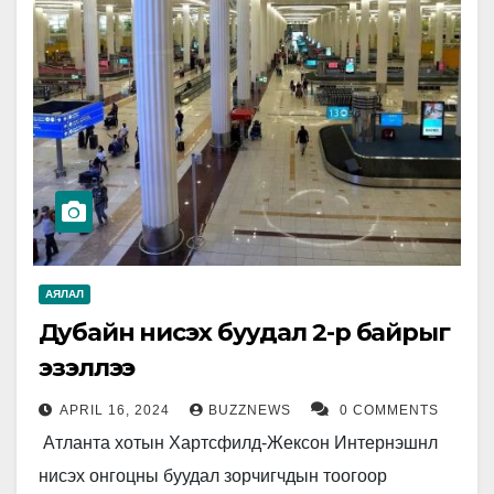
АЯЛАЛ
Дубайн нисэх буудал 2-р байрыг
эзэллээ
APRIL 16, 2024
BUZZNEWS
0 COMMENTS
Атланта хотын Хартсфилд-Жексон Интернэшнл
нисэх онгоцны буудал зорчигчдын тоогоор