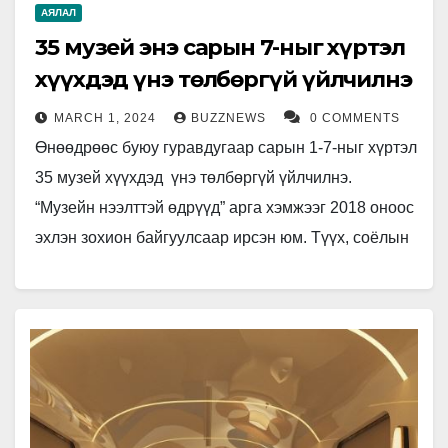
АЯЛАЛ
35 музей энэ сарын 7-ныг хүртэл
хүүхдэд үнэ төлбөргүй үйлчилнэ
MARCH 1, 2024
BUZZNEWS
0 COMMENTS
Өнөөдрөөс буюу гуравдугаар сарын 1-7-ныг хүртэл
35 музей хүүхдэд үнэ төлбөргүй үйлчилнэ.
“Музейн нээлттэй өдрүүд” арга хэмжээг 2018 оноос
эхлэн зохион байгуулсаар ирсэн юм. Түүх, соёлын
үнэт үзмэрийг залууст сурталчлах,…