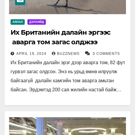
АЯЛАЛ
ДЭЛХИЙД
Их Британийн далайн эргээс
аварга том загас олджээ
APRIL 19, 2024
BUZZNEWS
0 COMMENTS
Их Британийн далайн эрэг дээр аварга том, 82 фут
гүрвэл загас олдсон. Энэ нь урьд өмнө илрүүлж
байгаагүй далайн хамгийн том аварга амьтан
байсан. Эрдэмтэд 200 сая жилийн настай байж…