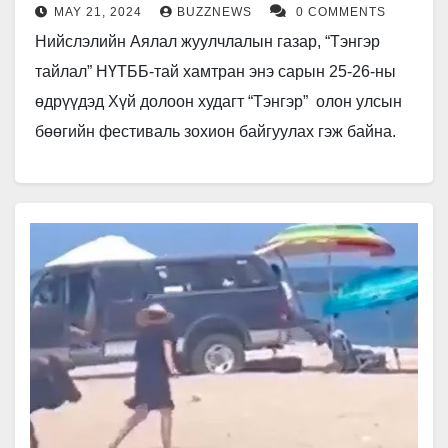
MAY 21, 2024
BUZZNEWS
0 COMMENTS
Нийслэлийн Аялал жуулчлалын газар, “Тэнгэр
тайлал” НҮТББ-тай хамтран энэ сарын 25-26-ны
өдрүүдэд Хүй долоон худагт “Тэнгэр” олон улсын
бөөгийн фестиваль зохион байгуулах гэж байна.
Монгол улс, Улаанбаатар хотыг олон улсад…