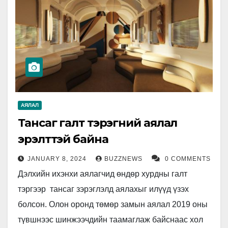
АЯЛАЛ
Тансаг галт тэрэгний аялал
эрэлттэй байна
JANUARY 8, 2024
BUZZNEWS
0 COMMENTS
Дэлхийн ихэнхи аялагчид өндөр хурдны галт
тэргээр тансаг зэрэглэлд аялахыг илүүд үзэх
болсон. Олон оронд төмөр замын аялал 2019 оны
түвшнээс шинжээчдийн таамаглаж байснаас хол