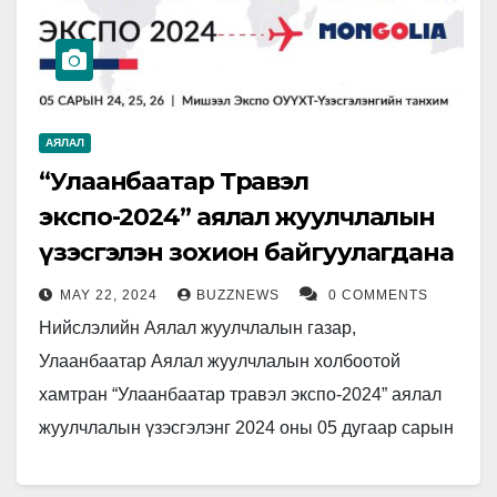
АЯЛАЛ
“Улаанбаатар Травэл
экспо-2024” аялал жуулчлалын
үзэсгэлэн зохион байгуулагдана
MAY 22, 2024
BUZZNEWS
0 COMMENTS
Нийслэлийн Аялал жуулчлалын газар,
Улаанбаатар Аялал жуулчлалын холбоотой
хамтран “Улаанбаатар травэл экспо-2024” аялал
жуулчлалын үзэсгэлэнг 2024 оны 05 дугаар сарын
24, 25, 26-ны өдрүүдэд “Мишээл экспо” төвд 10
дахь жилдээ…