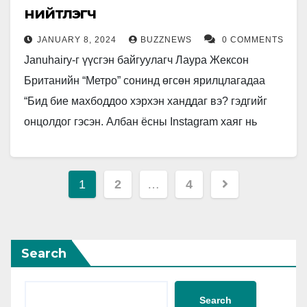
нийтлэгч
JANUARY 8, 2024
BUZZNEWS
0 COMMENTS
Januhairy-г үүсгэн байгуулагч Лаура Жексон
Британийн “Метро” сонинд өгсөн ярилцлагадаа
“Бид бие махбоддоо хэрхэн ханддаг вэ? гэдгийг
онцолдог гэсэн. Албан ёсны Instagram хаяг нь
40,000 гаруй дагагчтай бөгөөд жилийн турш…
Posts
1
2
…
4
pagination
Search
Search