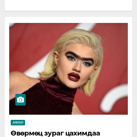
давсан. Олон аялагчдын хувьд галт…
АЯЛАЛ
Өвөрмөц зураг цахимдаа