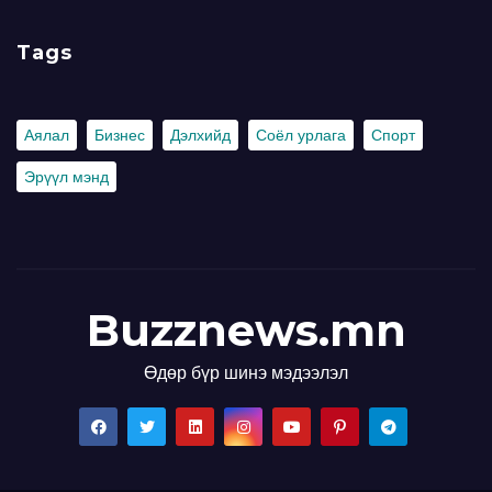
Tags
Аялал
Бизнес
Дэлхийд
Соёл урлага
Спорт
Эрүүл мэнд
Buzznews.mn
Өдөр бүр шинэ мэдээлэл