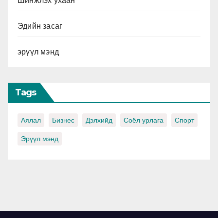
Шинжлэх ухаан
Эдийн засаг
эрүүл мэнд
Tags
Аялал
Бизнес
Дэлхийд
Соёл урлага
Спорт
Эрүүл мэнд