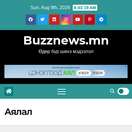
Skip
Sun. Aug 9th, 2026
8:03:21 AM
to
content
Buzznews.mn
Өдөр бүр шинэ мэдээлэл
Аялал