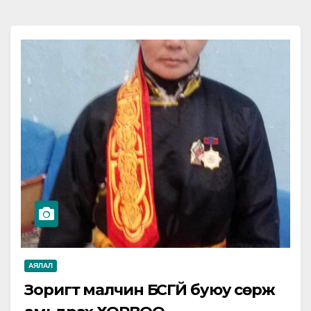
АЯЛАЛ
Зоригт малчин БҮСГҮЙ буюу сөрж