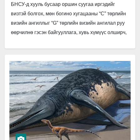
БНСУ-д хууль бусаар оршин суугаа иргэдийг
визтэй болгох, мөн богино хугацааны “С” төрлийн
визийн ангиллыг “G” төрлийн визийн ангилал руу
өөрчилнө гэсэн байгууллага, хувь хүмүүс олширч,
байрны гэрээ болон бусад…