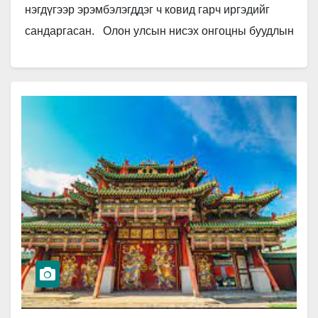
нэгдүгээр эрэмбэлэгддэг ч ковид гарч иргэдийг
сандаргасан. Олон улсын нисэх онгоцны буудлын
зөвлөлийн үнэлгээний дагуу Дубайн нисэх буудал
2-р байрыг эзэлж…