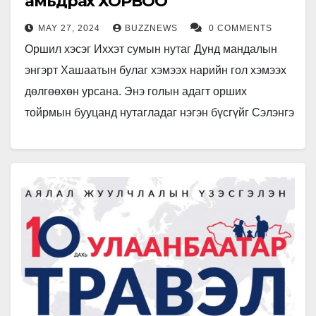
амьдрах ХОРВОО
MAY 27, 2024
BUZZNEWS
0 COMMENTS
Оршил хэсэг Иххэт сумын нутаг Дунд мандалын
энгэрт Хашаатын булаг хэмээх нарийн гол хэмээх
дөлгөөхөн урсана. Энэ голын адагт орших
тойрмын бууцанд нутагладаг нэгэн бүсгүйг Сэлэнгэ
гэнэ. Бүсгүй энэ нутгийн…