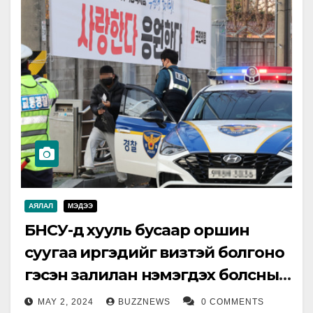
АЯЛАЛ
МЭДЭЭ
БНСУ-д хууль бусаар оршин
суугаа иргэдийг визтэй болгоно
гэсэн залилан нэмэгдэх болсныг
анхааруулаа
MAY 2, 2024
BUZZNEWS
0 COMMENTS