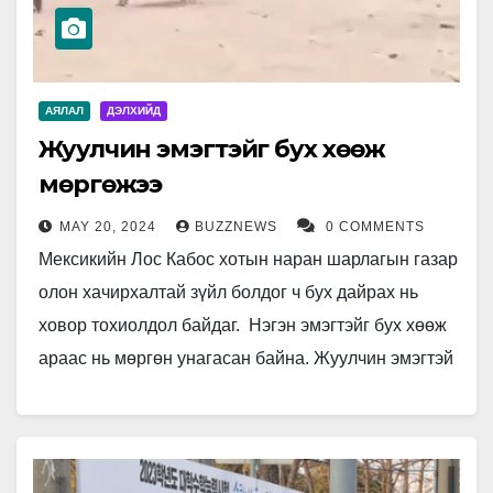
АЯЛАЛ
ДЭЛХИЙД
Жуулчин эмэгтэйг бух хөөж
мөргөжээ
MAY 20, 2024
BUZZNEWS
0 COMMENTS
Мексикийн Лос Кабос хотын наран шарлагын газар
олон хачирхалтай зүйл болдог ч бух дайрах нь
ховор тохиолдол байдаг. Нэгэн эмэгтэйг бух хөөж
араас нь мөргөн унагасан байна. Жуулчин эмэгтэй
эд…