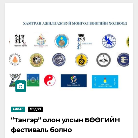
АЯЛАЛ
МЭДЭЭ
“Тэнгэр” олон улсын БӨӨГИЙН
фестиваль болно