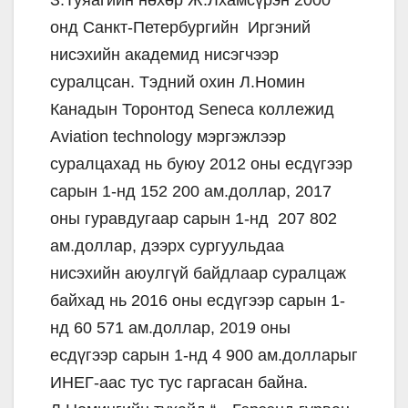
З.Туяагийн нөхөр Ж.Лхамсүрэн 2000
онд Санкт-Петербургийн Иргэний
нисэхийн академид нисэгчээр
суралцсан. Тэдний охин Л.Номин
Канадын Торонтод Seneca коллежид
Aviation technology мэргэжлээр
суралцахад нь буюу 2012 оны есдүгээр
сарын 1-нд 152 200 ам.доллар, 2017
оны гуравдугаар сарын 1-нд 207 802
ам.доллар, дээрх сургуульдаа
нисэхийн аюулгүй байдлаар суралцаж
байхад нь 2016 оны есдүгээр сарын 1-
нд 60 571 ам.доллар, 2019 оны
есдүгээр сарын 1-нд 4 900 ам.долларыг
ИНЕГ-аас тус тус гаргасан байна.