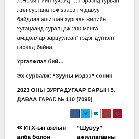
Л.Номингийн тухайд “…Гэрээнд гурван
жил сургана гэж заасан ч давуу
байдлаа ашиглан зургаан жилийн
хугацаанд суралцаж 200 мянга
ам.доллар зарцуулсан” гэдэг дүгнэлт
гараад байна.
Үргэлжлэл бий…
Эх сурвалж: “Зууны мэдээ” сонин
2023 ОНЫ ЗУРГАДУГААР САРЫН 5.
ДАВАА ГАРАГ. № 110 (7095)
Post
ИТХ-ын ажлын
“Шувуу”
алба болон
ажиллагааны