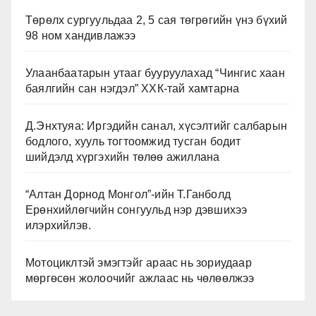
Төрөлх сургуульдаа 2, 5 сая төгрөгийн үнэ бүхий
98 ном хандивлажээ
Улаанбаатарын утааг бууруулахад “Чингис хаан
баялгийн сан нэгдэл” ХХК-тай хамтарна
Д.Энхтуяа: Иргэдийн санал, хүсэлтийг салбарын
бодлого, хууль тогтоомжид тусган бодит
шийдэлд хүргэхийн төлөө ажиллана
“Алтан Дорнод Монгол”-ийн Т.Ганболд
Ерөнхийлөгчийн сонгуульд нэр дэвшихээ
илэрхийлэв.
Мотоциклтэй эмэгтэйг араас нь зориудаар
мөргөсөн жолоочийг ажлаас нь чөлөөлжээ