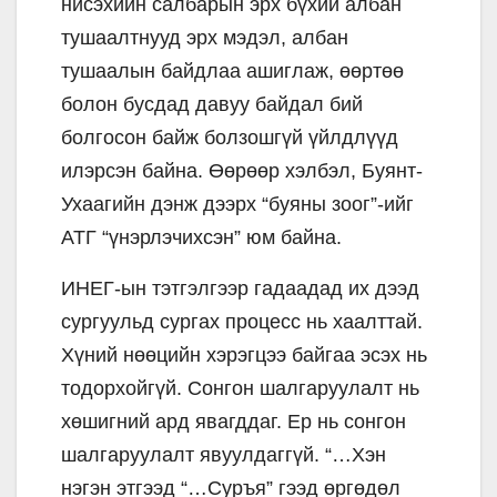
нисэхийн салбарын эрх бүхий албан
тушаалтнууд эрх мэдэл, албан
тушаалын байдлаа ашиглаж, өөртөө
болон бусдад давуу байдал бий
болгосон байж болзошгүй үйлдлүүд
илэрсэн байна. Өөрөөр хэлбэл, Буянт-
Ухаагийн дэнж дээрх “буяны зоог”-ийг
АТГ “үнэрлэчихсэн” юм байна.
ИНЕГ-ын тэтгэлгээр гадаадад их дээд
сургуульд сургах процесс нь хаалттай.
Хүний нөөцийн хэрэгцээ байгаа эсэх нь
тодорхойгүй. Сонгон шалгаруулалт нь
хөшигний ард явагддаг. Ер нь сонгон
шалгаруулалт явуулдаггүй. “…Хэн
нэгэн этгээд “…Суръя” гээд өргөдөл