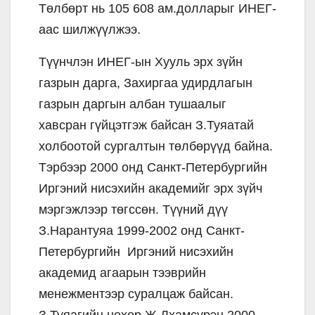
Төлбөрт нь 105 608 ам.долларыг ИНЕГ-
аас шилжүүлжээ.
Түүнчлэн ИНЕГ-ын Хууль эрх зүйн
газрын дарга, Захиргаа удирдлагын
газрын даргын албан тушаалыг
хавсран гүйцэтгэж байсан З.Туяатай
холбоотой сургалтын төлбөрүүд байна.
Тэрбээр 2000 онд Санкт-Петербургийн
Иргэний нисэхийн академийг эрх зүйч
мэргэжлээр төгссөн. Түүний дүү
З.Нарантуяа 1999-2002 онд Санкт-
Петербургийн Иргэний нисэхийн
академид агаарын тээврийн
менежментээр суралцаж байсан.