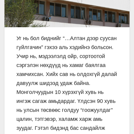
Уг нь бол биднийг “…Алтан дээр суусан
гуйлгачин” гэхээ аль хэдийнэ больсон.
Учир нь, мэдээлэлд ойр, сортоотой
сэргэлэн нөхдүүд нь хамаг баялгаа
хамчихсан. Хийх сав нь олдохгүй далай
давуулж шидээд удаж байна.
Монголчуудын 10 хүрэхгүй хувь нь
ингэж сагаж амьдардаг. Үлдсэн 90 хувь
нь улсын төсвөөс голдуу “гоожуулдаг”
цалин, тэтгэвэр, халамж харж амь
зуудаг. Гэтэл бидэнд бас сандайлж