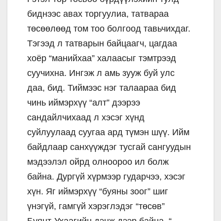
биднээс авах торгуулиа, татвараа
төсөөлөөд том тоо болгоод тавьчихдаг.
Тэгээд л татварын байцаагч, цагдаа
хоёр “манийхаа” халаасыг тэмтрээд
суучихна. Ингэж л амь зууж буй улс
даа, бид. Тиймээс нэг талаараа бид
чинь иймэрхүү “алт” дээрээ
сандайлчихаад л хэсэг хүнд
суйлуулаад суугаа ард түмэн шүү. Ийм
байдлаар санхүүждэг тусгай сангуудын
мэдээлэл ойрд олноороо ил болж
байна. Дургүй хүрмээр гударчээ, хэсэг
хүн. Яг иймэрхүү “буяны зоог” шиг
үнэгүй, гамгүй хэрэглэдэг “төсөв”