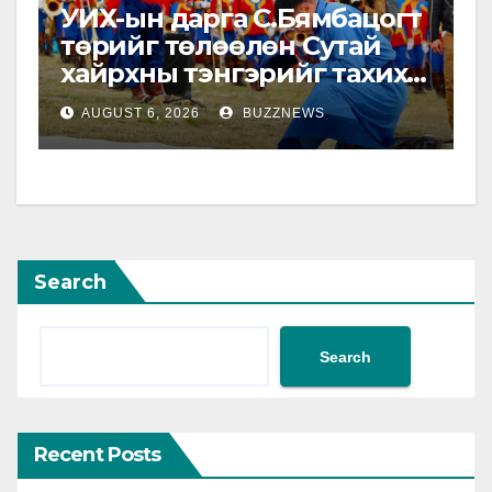
УИХ-ын дарга С.Бямбацогт
төрийг төлөөлөн Сутай
хайрхны тэнгэрийг тахих
төрийн тахилгад
AUGUST 6, 2026
BUZZNEWS
оролцлоо
Search
Search
Recent Posts