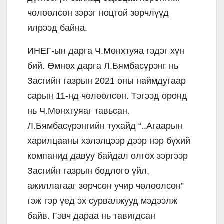
чөлөөлсөн зэрэг ноцтой зөрчлүүд
илрээд байна.
ИНЕГ-ын дарга Ч.Мөнхтуяа гэдэг хүн
бий. Өмнөх дарга Л.Бямбасүрэнг нь
Засгийн газрын 2021 оны наймдугаар
сарын 11-нд чөлөөлсөн. Тэгээд оронд
нь Ч.Мөнхтуяаг тавьсан.
Л.Бямбасүрэнгийн тухайд “..Агаарын
харилцааны хэлэлцээр дээр нэр бүхий
компанид давуу байдал олгох зэргээр
Засгийн газрын бодлого үйл,
ажиллагааг зөрчсөн учир чөлөөлсөн”
гэж тэр үед эх сурвалжууд мэдээлж
байв. Гэвч дараа нь тавигдсан