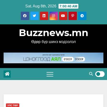
Skip
Sat. Aug 8th, 2026
7:00:41 AM
to
content
Buzznews.mn
Өдөр бүр шинэ мэдээлэл
УЛС ТӨР