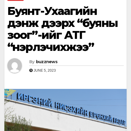
Буянт-Ухаагийн
дэнж дээрх “буяны
зоог”-ийг АТГ
“үнэрлэчихжээ”
By
buzznews
JUNE 5, 2023