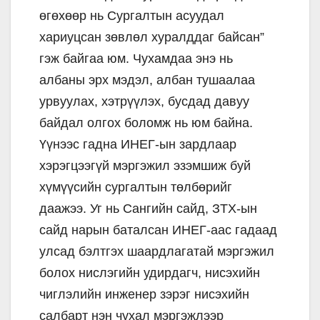
өгөхөөр нь Сургалтын асуудал
хариуцсан зөвлөл хуралддаг байсан”
гэж байгаа юм. Чухамдаа энэ нь
албаны эрх мэдэл, албан тушаалаа
урвуулах, хэтрүүлэх, бусдад давуу
байдал олгох боломж нь юм байна.
Үүнээс гадна ИНЕГ-ын зардлаар
хэрэгцээгүй мэргэжил эзэмшиж буй
хүмүүсийн сургалтын төлбөрийг
даажээ. Уг нь Сангийн сайд, ЗТХ-ын
сайд нарын баталсан ИНЕГ-аас гадаад
улсад бэлтгэх шаардлагатай мэргэжил
болох нислэгийн удирдагч, нисэхийн
чиглэлийн инженер зэрэг нисэхийн
салбарт нэн чухал мэргэжлээр