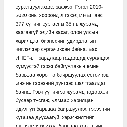
суралцуулахаар заажээ. Гэтэл 2010-
2020 оны хооронд л гэхэд ИНЕГ-аас
377 хүнийг сургасны 35 нь журамд
заагаагүй эдийн засаг, олон улсын
харилцаа, бизнесийн удирдлагын
чиглэлээр сургачихсан байна. Бас
ИНЕГ-ын зардлаар гадаадад суралцах
хүмүүстэй гэрээ байгуулахын өмнө
барьцаа хөрөнгө байршуулах ёстой аж.
Энэ нь гэрээний дүнгээс шалтгаалдаг
байна. Гэвч үүнийгээ журамд тодорхой
бусаар тусгаж, улмаар харилцан
адилгүй барьцаа байршуулах, гэрээний
хугацаа дуусаагүй, хэрэгжилтийг
дүгнээгүй байхад барьцаа хөрөнгийг