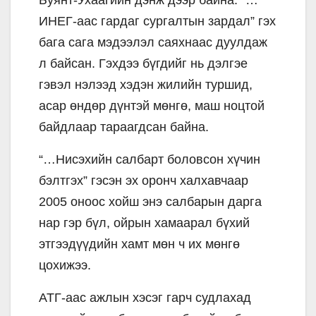
Буянт-Ухаагийн дэнж дээр байна. “…
ИНЕГ-аас гардаг сургалтын зардал” гэх
бага сага мэдээлэл саяхнаас дуулдаж
л байсан. Гэхдээ бүгдийг нь дэлгэе
гэвэл нэлээд хэдэн жилийн туршид,
асар өндөр дүнтэй мөнгө, маш ноцтой
байдлаар тараагдсан байна.
“…Нисэхийн салбарт боловсон хүчин
бэлтгэх” гэсэн эх оронч халхавчаар
2005 оноос хойш энэ салбарын дарга
нар гэр бүл, ойрын хамаарал бүхий
этгээдүүдийн хамт мөн ч их мөнгө
цохижээ.
АТГ-аас ажлын хэсэг гарч судлахад