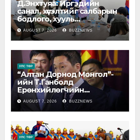
Д.Энхтуяа: Иргэдийн
санал, хүсэлтийг салбарын
бодлого, хууль
тогтоомжид тусган бодит
AUGUST 7, 2026
BUZZNEWS
шийдэлд хүргэхийн төлөө
ажиллана
УЛС ТӨР
“Алтан Дорнод Монгол”-
ийн Т.Ганболд
Ерөнхийлөгчийн
сонгуульд нэр дэвшихээ
AUGUST 7, 2026
BUZZNEWS
илэрхийлэв.
УЛС ТӨР