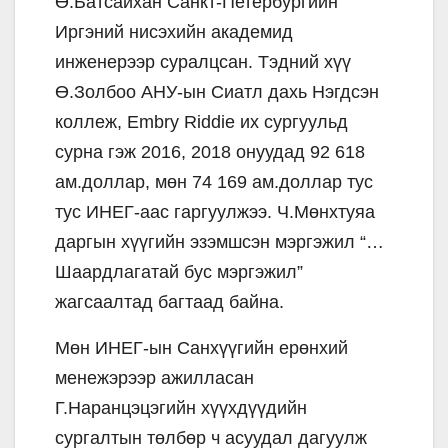
Ө.Батсайхан Санкт-Петербургийн
Иргэний нисэхийн академид
инженерээр суралцсан. Тэдний хүү
Ө.Золбоо АНУ-ын Сиатл дахь Нэгдсэн
коллеж, Embry Riddie их сургуульд
сурна гэж 2016, 2018 онуудад 92 618
ам.доллар, мөн 74 169 ам.доллар тус
тус ИНЕГ-аас гаргуулжээ. Ч.Мөнхтуяа
даргын хүүгийн эзэмшсэн мэргэжил “…
Шаардлагатай бус мэргэжил”
жагсаалтад багтаад байна.
Мөн ИНЕГ-ын Санхүүгийн ерөнхий
менежэрээр ажилласан
Г.Наранцэцэгийн хүүхдүүдийн
сургалтын төлбөр ч асуудал дагуулж