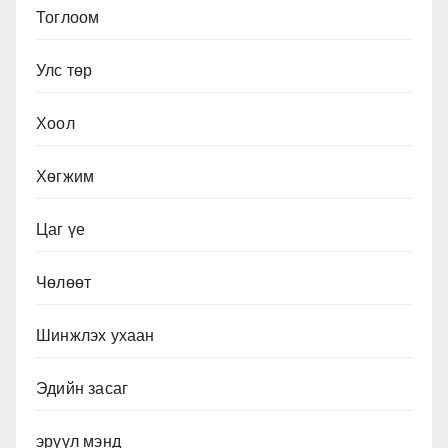
Тоглоом
Улс төр
Хоол
Хөгжим
Цаг үе
Чөлөөт
Шинжлэх ухаан
Эдийн засаг
эрүүл мэнд