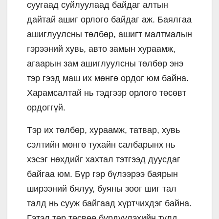
суугаад суйлуулаад байдаг алтын
дайтай ашиг орлого байдаг аж. Баялгаа
ашиглуулсны төлбөр, ашигт малтмалын
гэрээний хувь, авто замын хураамж,
агаарын зам ашиглуулсны төлбөр энэ
тэр гээд маш их мөнгө ордог юм байна.
Харамсалтай нь тэдгээр орлого төсөвт
ордоггүй.
Тэр их төлбөр, хураамж, татвар, хувь
сэлтийн мөнгө тухайн салбарынх нь
хэсэг нөхдийг хахтал тэтгээд дуусдаг
байгаа юм. Бүр гэр бүлээрээ баярын
ширээний бялуу, буяны зоог шиг тал
талд нь сууж байгаад хүртчихдэг байна.
Гэтэл төр төсвөө бүрдүүлэхийн тулд