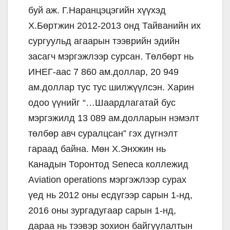
буй аж. Г.Наранцэцэгийн хүүхэд
Х.Бөртжин 2012-2013 онд Тайванийн их
сургуульд агаарын тээврийн эдийн
засагч мэргэжлээр сурсан. Төлбөрт нь
ИНЕГ-аас 7 860 ам.доллар, 20 949
ам.доллар тус тус шилжүүлсэн. Харин
одоо үүнийг “…Шаардлагатай бус
мэргэжилд 13 089 ам.долларын нэмэлт
төлбөр авч суралцсан” гэх дүгнэлт
гараад байна. Мөн Х.Энхжин нь
Канадын Торонтод Seneca коллежид
Aviation operations мэргэжлээр сурах
үед нь 2012 оны есдүгээр сарын 1-нд,
2016 оны зургадугаар сарын 1-нд,
дараа нь тээвэр зохион байгуулалтын