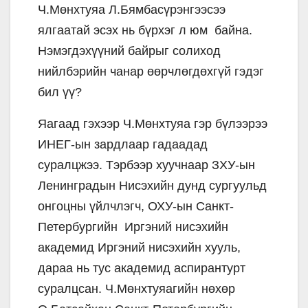
Ч.Мөнхтуяа Л.Бямбасүрэнгээсээ
ялгаатай эсэх нь бүрхэг л юм байна.
Нэмэгдэхүүний байрыг солиход
нийлбэрийн чанар өөрчлөгдөхгүй гэдэг
бил үү?
Яагаад гэхээр Ч.Мөнхтуяа гэр бүлээрээ
ИНЕГ-ын зардлаар гадаадад
суралцжээ. Тэрбээр хуучнаар ЗХУ-ын
Ленинградын Нисэхийн дунд сургуульд
онгоцны үйлчлэгч, ОХУ-ын Санкт-
Петербургийн Иргэний нисэхийн
академид Иргэний нисэхийн хууль,
дараа нь тус академид аспирантурт
суралцсан. Ч.Мөнхтуяагийн нөхөр