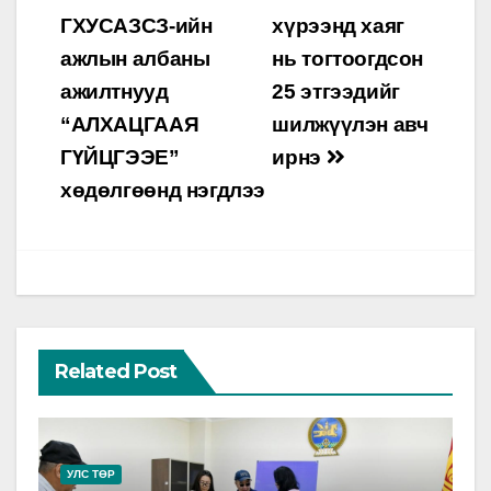
navigation
ГХУСАЗСЗ-ийн
хүрээнд хаяг
ажлын албаны
нь тогтоогдсон
ажилтнууд
25 этгээдийг
“АЛХАЦГААЯ
шилжүүлэн авч
ГҮЙЦГЭЭЕ”
ирнэ
хөдөлгөөнд нэгдлээ
Related Post
УЛС ТӨР