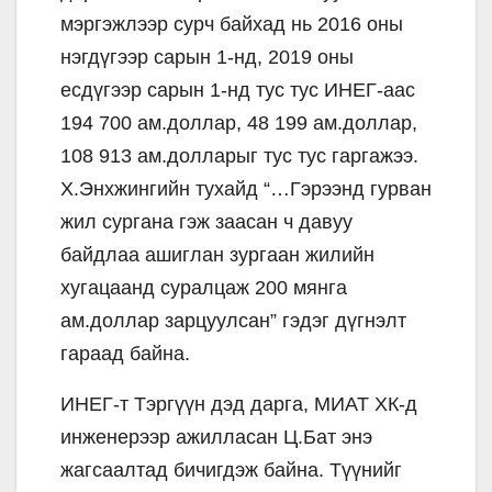
мэргэжлээр сурч байхад нь 2016 оны
нэгдүгээр сарын 1-нд, 2019 оны
есдүгээр сарын 1-нд тус тус ИНЕГ-аас
194 700 ам.доллар, 48 199 ам.доллар,
108 913 ам.долларыг тус тус гаргажээ.
Х.Энхжингийн тухайд “…Гэрээнд гурван
жил сургана гэж заасан ч давуу
байдлаа ашиглан зургаан жилийн
хугацаанд суралцаж 200 мянга
ам.доллар зарцуулсан” гэдэг дүгнэлт
гараад байна.
ИНЕГ-т Тэргүүн дэд дарга, МИАТ ХК-д
инженерээр ажилласан Ц.Бат энэ
жагсаалтад бичигдэж байна. Түүнийг