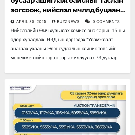
бусаар ашиглаж байсныг таслан
зогсоож, нийслэл өмчлөлдөө буцаан
авлаа
APRIL 30, 2025
BUZZNEWS
0 COMMENTS
Нийслэлийн Өмч хувьчлах комисс энэ сарын 15-ны
өдөр хуралдаж, НЗД-ын дэргэдэх “Уламжлалт
анагаах ухааны Элэг судлалын клиник төв”-ийг
менежментийн гэрээгээр ажиллуулах 73 дугаар
тогтоолыг хүчингүй болгосон. Энэ хүрээнд тус
төвийн…