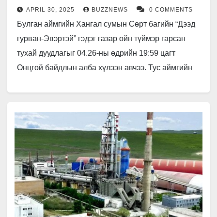
APRIL 30, 2025
BUZZNEWS
0 COMMENTS
Булган аймгийн Хангал сумын Сөрт багийн “Дээд
гурван-Эвэртэй” гэдэг газар ойн түймэр гарсан
тухай дуудлагыг 04.26-ны өдрийн 19:59 цагт
Онцгой байдлын алба хүлээн авчээ. Тус аймгийн
Онцгой байдлын газрын Хангал…