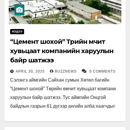
МЭДЭЭ
“Цемент шохой” Төрийн өмчит
хувьцаат компанийн харуулын
байр шатжээ
APRIL 30, 2025
BUZZNEWS
0 COMMENTS
Сэлэнгэ аймгийн Сайхан сумын Хөтөл багийн
“Цемент шохой” Төрийн өмчит хувьцаат компани
харуулын байр шатжээ. Тус аймгийн Онцгой
байдлын газрын 61 дүгээр ангийн алба хаагчдыг
очиход 2х2 метрийн хэмжээтэй сендвичин…