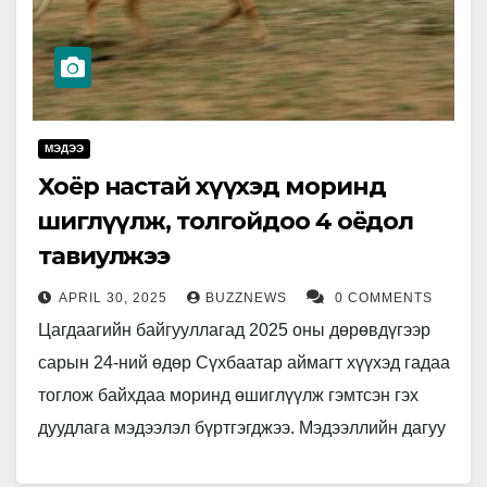
МЭДЭЭ
Хоёр настай хүүхэд моринд
өшиглүүлж, толгойдоо 4 оёдол
тавиулжээ
APRIL 30, 2025
BUZZNEWS
0 COMMENTS
Цагдаагийн байгууллагад 2025 оны дөрөвдүгээр
сарын 24-ний өдөр Сүхбаатар аймагт хүүхэд гадаа
тоглож байхдаа моринд өшиглүүлж гэмтсэн гэх
дуудлага мэдээлэл бүртгэгджээ. Мэдээллийн дагуу
хоёр настай эрэгтэй хүүхэд нь моринд