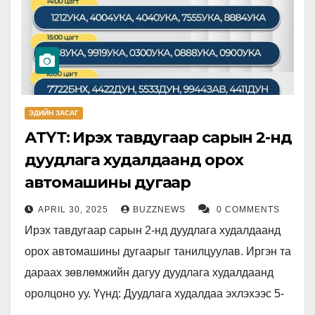
ЭДИЙН ЗАСАГ
АТҮТ: Ирэх тавдугаар сарын 2-нд
дуудлага худалдаанд орох
автомашины дугаар
APRIL 30, 2025
BUZZNEWS
0 COMMENTS
Ирэх тавдугаар сарын 2-нд дуудлага худалдаанд
орох автомашины дугаарыг танилцуулав. Иргэн та
дараах зөвлөмжийн дагуу дуудлага худалдаанд
оролцоно уу. Үүнд: Дуудлага худалдаа эхлэхээс 5-
10 минутын өмнө auction.transdep.mn системд