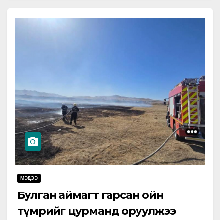
өшиглүүлж…
МЭДЭЭ
Булган аймагт гарсан ойн
түмрийг цурманд оруулжээ