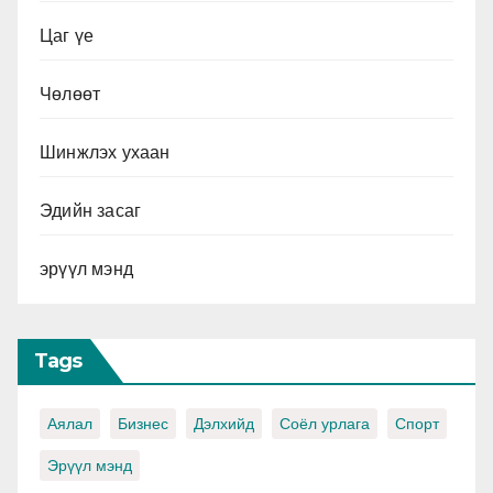
Цаг үе
Чөлөөт
Шинжлэх ухаан
Эдийн засаг
эрүүл мэнд
Tags
Аялал
Бизнес
Дэлхийд
Соёл урлага
Спорт
Эрүүл мэнд