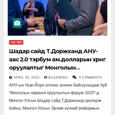
УЛС ТӨР
Шадар сайд Т.Доржханд АНУ-
аас 2.0 тэрбум ам.долларын хөрөнгө
оруулалтыг Монголын
сэргээгдэх эрчим хүчний
APRIL 30, 2025
BUZZNEWS
0 COMMENTS
салбарт татаж чадлаа
АНУ-ын Нью-Йорк хотноо зохион байгуулагдаж буй
“Монголын хөрөнгө оруулалтын форум 2025”-д
Монгол Улсын Шадар сайд Т.Доржханд оролцож
байна. Монгол Улсын Эрчим хүчний реформын