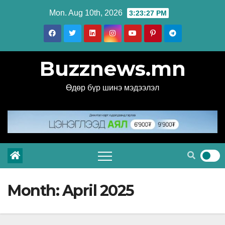
Skip
Mon. Aug 10th, 2026
3:23:29 PM
to
content
Buzznews.mn
Өдөр бүр шинэ мэдээлэл
Month:
April 2025