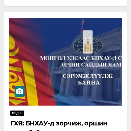
нэвтэрч бэлэн…
МЭДЭЭ
ГХЯ: БНХАУ-д зорчиж, оршин