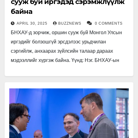
сууж буй иргэдэд сэрэмжлүүлж
байна
APRIL 30, 2025
BUZZNEWS
0 COMMENTS
БНХАУ-д зорчиж, оршин сууж буй Монгол Улсын
иргэдийг болзошгүй эрсдэлээс урьдчилан
сэргийлж, анхаарах зүйлсийн талаар дараах
мэдээллийг хүргэж байна. Үүнд: Нэг. БНХАУ-ын
хилээр нэвтрэхэд анхаарах зүйлс: - Нисэх онгоцны
буудал…