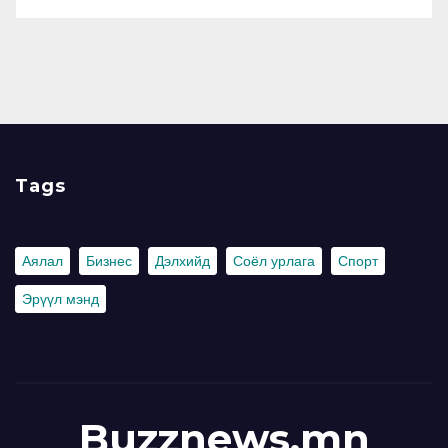
Tags
Аялал
Бизнес
Дэлхийд
Соёл урлага
Спорт
Эрүүл мэнд
Buzznews.mn