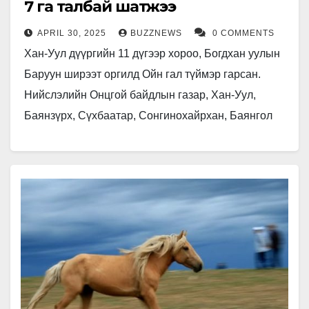
7 га талбай шатжээ
APRIL 30, 2025
BUZZNEWS
0 COMMENTS
Хан-Уул дүүргийн 11 дүгээр хороо, Богдхан уулын
Баруун ширээт оргилд Ойн гал түймэр гарсан.
Нийслэлийн Онцгой байдлын газар, Хан-Уул,
Баянзүрх, Сүхбаатар, Сонгинохайрхан, Баянгол
дүүргийн Онцгой байдлын хэлтэс, нийслэлийн
Аврах ангийн…