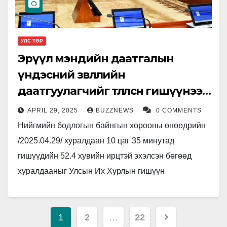
УЛС ТӨР
Эрүүл мэндийн даатгалын
үндэсний зөвлөлийн
даатгуулагчийг төлөөлсөн гишүүнээр
Б.Рагчааг томилохыг дэмжив
APRIL 29, 2025
BUZZNEWS
0 COMMENTS
Нийгмийн бодлогын байнгын хорооны өнөөдрийн
/2025.04.29/ хуралдаан 10 цаг 35 минутад
гишүүдийн 52.4 хувийн ирцтэй эхэлсэн бөгөөд
хуралдааныг Улсын Их Хурлын гишүүн
Х.Болормаа даргалсан. Энэ өдрийн хуралдаанаар
Эрүүл мэндийн даатгалын…
Posts
1
2
…
22