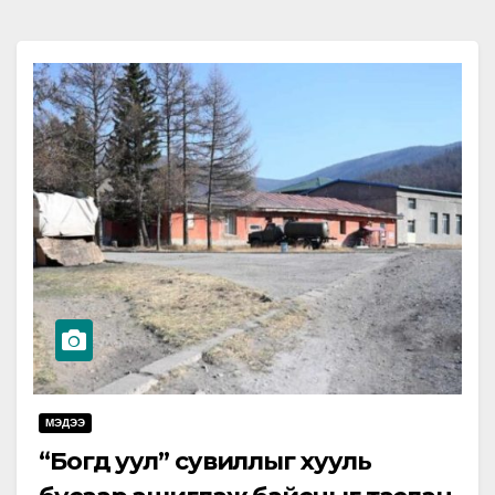
МЭДЭЭ
“Богд уул” сувиллыг хууль