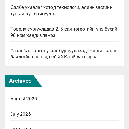
Сэлбэ ухаалаг хотод технологи, эдийн засгийн
тусгай бүс байгуулна
Төрөлх сургуульдаа 2, 5 сая төгрөгийн үнэ бүхий
98 ном хандивлажээ
Улаанбаатарын утааг бууруулахад “Чингис хаан
баялгийн сан нэгдэл” ХХК-тай хамтарна
Archives
August 2026
July 2026