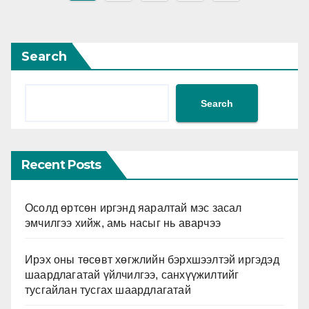
pagination
Search
Search
Recent Posts
Осолд өртсөн иргэнд яаралтай мэс засал
эмчилгээ хийж, амь насыг нь аварчээ
Ирэх оны төсөвт хөгжлийн бэрхшээлтэй иргэдэд
шаардлагатай үйлчилгээ, санхүүжилтийг
тусгайлан тусгах шаардлагатай