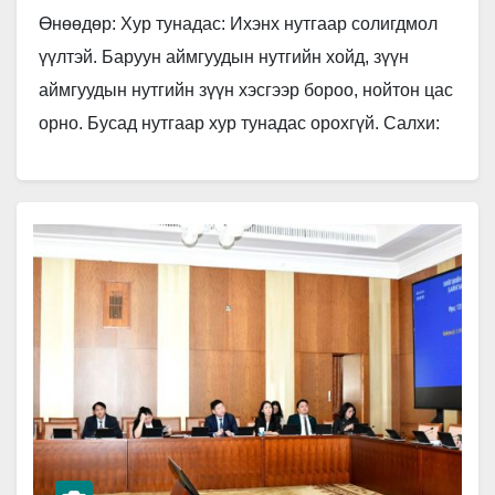
Өнөөдөр: Хур тунадас: Ихэнх нутгаар солигдмол
үүлтэй. Баруун аймгуудын нутгийн хойд, зүүн
аймгуудын нутгийн зүүн хэсгээр бороо, нойтон цас
орно. Бусад нутгаар хур тунадас орохгүй. Салхи:
Нутгийн зүүн хэсгээр хойноос,…