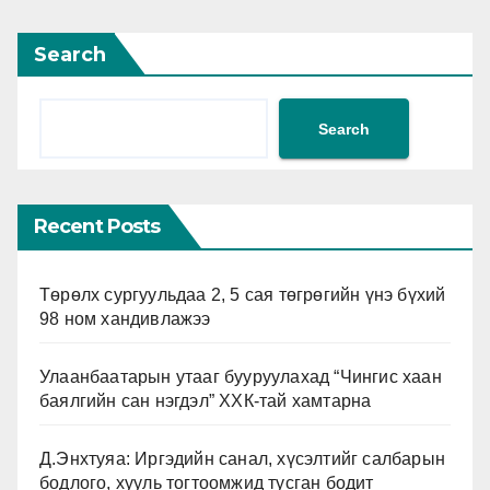
Search
Search
Recent Posts
Төрөлх сургуульдаа 2, 5 сая төгрөгийн үнэ бүхий
98 ном хандивлажээ
Улаанбаатарын утааг бууруулахад “Чингис хаан
баялгийн сан нэгдэл” ХХК-тай хамтарна
Д.Энхтуяа: Иргэдийн санал, хүсэлтийг салбарын
бодлого, хууль тогтоомжид тусган бодит