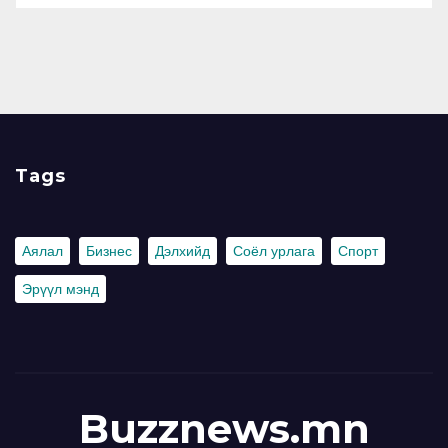
Tags
Аялал
Бизнес
Дэлхийд
Соёл урлага
Спорт
Эрүүл мэнд
Buzznews.mn