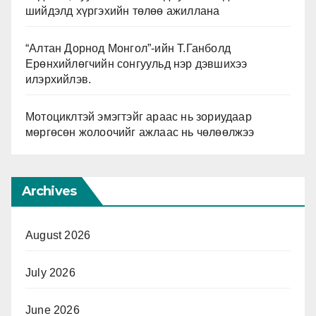
шийдэлд хүргэхийн төлөө ажиллана
“Алтан Дорнод Монгол”-ийн Т.Ганболд
Ерөнхийлөгчийн сонгуульд нэр дэвшихээ
илэрхийлэв.
Мотоциклтэй эмэгтэйг араас нь зориудаар
мөргөсөн жолоочийг ажлаас нь чөлөөлжээ
Archives
August 2026
July 2026
June 2026