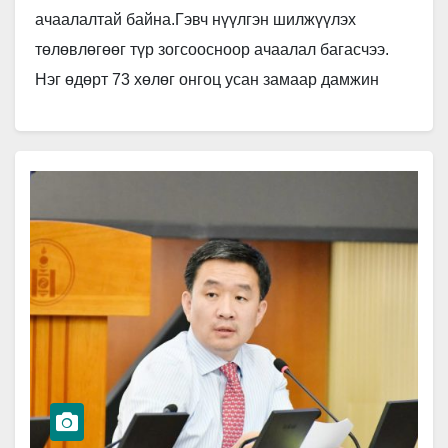
ачаалалтай байна.Гэвч нүүлгэн шилжүүлэх
төлөвлөгөөг түр зогсоосноор ачаалал багасчээ.
Нэг өдөрт 73 хөлөг онгоц усан замаар дамжин
өнгөрсөн нь хамгийн их тоонд багтаж…