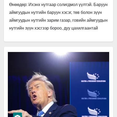
Өнөөдөр: Ихэнх нутгаар солигдмол үүлтэй. Баруун
аймгуудын нутгийн баруун хэсэг, төв болон зүүн
аймгуудын нутгийн зарим газар, говийн аймгуудын
нутгийн зүүн хэсгээр бороо, дуу цахилгаантай
аадар бороо орно. Салхи ихэнх нутгаар…