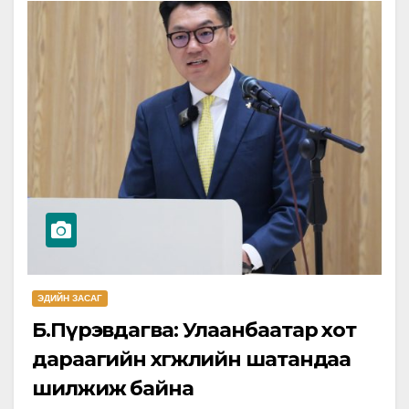
ЭДИЙН ЗАСАГ
Б.Пүрэвдагва: Улаанбаатар хот
дараагийн хөгжлийн шатандаа
шилжиж байна