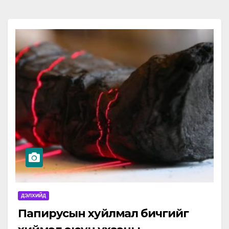
ДЭЛХИЙД
Папирусын хуйлмал бичгийг