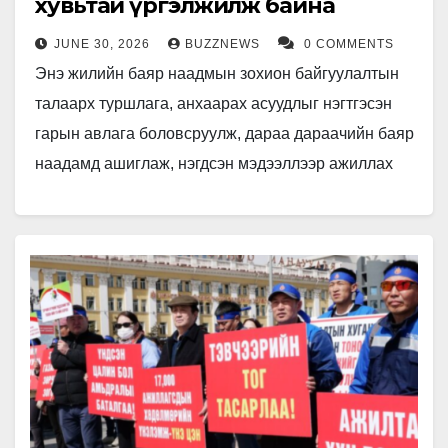
хувьтай үргэлжилж байна
JUNE 30, 2026
BUZZNEWS
0 COMMENTS
Энэ жилийн баяр наадмын зохион байгуулалтын
талаарх туршлага, анхаарах асуудлыг нэгтгэсэн
гарын авлага боловсруулж, дараа дараачийн баяр
наадамд ашиглаж, нэгдсэн мэдээллээр ажиллах
шаардлагатай байна. Монголын Үндэсний бөхийн
холбооны тэргүүн Ц.Магалжав…