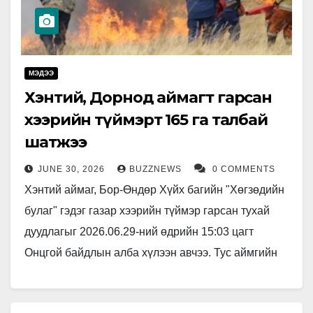
МЭДЭЭ
Хэнтий, Дорнод аймагт гарсан
хээрийн түймэрт 165 га талбай
шатжээ
JUNE 30, 2026
BUZZNEWS
0 COMMENTS
Хэнтий аймаг, Бор-Өндөр Хүйх багийн "Хөгзөдийн
булаг" гэдэг газар хээрийн түймэр гарсан тухай
дуудлагыг 2026.06.29-ний өдрийн 15:03 цагт
Онцгой байдлын алба хүлээн авчээ. Тус аймгийн
Онцгой байдлын газрын Бор-Өндөр сум…