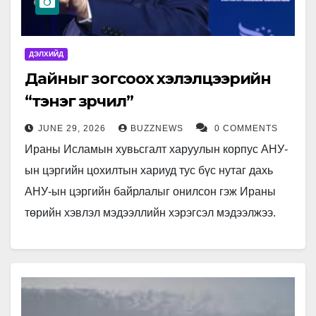
ДЭЛХИЙД
Дайныг зогсоох хэлэлцээрийн
“тэнэг зөрчил”
JUNE 29, 2026
BUZZNEWS
0 COMMENTS
Ираны Исламын хувьсгалт харуулын корпус АНУ-
ын цэргийн цохилтын хариуд тус бүс нутаг дахь
АНУ-ын цэргийн байрлалыг онилсон гэж Ираны
төрийн хэвлэл мэдээллийн хэрэгсэл мэдээлжээ.
АНУ-ын дэд ерөнхийлөгч Ж.Д.Вэнс хүчирхийлэлтэй
тэмцэх…