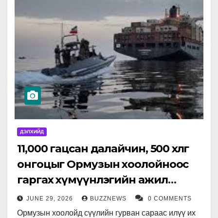
ДЭЛХИЙД
11,000 гацсан далайчин, 500 хөлөг
онгоцыг Ормузын хоолойноос
гаргах хүмүүнлэгийн ажил
эхлүүлжээ
JUNE 29, 2026
BUZZNEWS
0 COMMENTS
Ормузын хоолойд сүүлийн гурван сараас илүү их