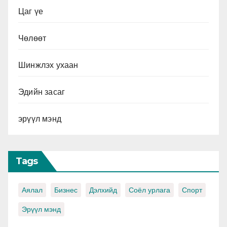
Цаг үе
Чөлөөт
Шинжлэх ухаан
Эдийн засаг
эрүүл мэнд
Tags
Аялал
Бизнес
Дэлхийд
Соёл урлага
Спорт
Эрүүл мэнд