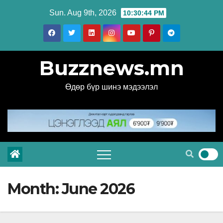
Skip
Sun. Aug 9th, 2026
10:30:45 PM
to
content
Buzznews.mn
Өдөр бүр шинэ мэдээлэл
Month:
June 2026