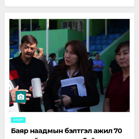
Ираны…
СПОРТ
Баяр наадмын бэлтгэл ажил 70