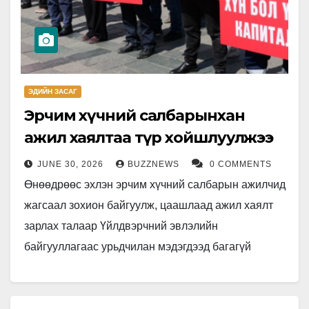
ЭДИЙН ЗАСАГ
Эрчим хүчний салбарынхан
ажил хаялтаа түр хойшлуулжээ
JUNE 30, 2026
BUZZNEWS
0 COMMENTS
Өнөөдрөөс эхлэн эрчим хүчний салбарын ажилчид
жагсаал зохион байгуулж, цаашлаад ажил хаялт
зарлах талаар Үйлдвэрчний эвлэлийн
байгууллагаас урьдчилан мэдэгдээд багагүй
хугацаа өнгөрлөө. Энэ нь ганцхан салбарын
асуудал биш, үндэсний аюулгүй…