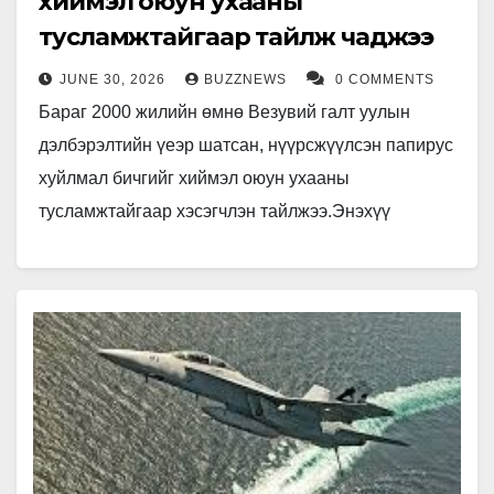
хиймэл оюун ухааны
тусламжтайгаар тайлж чаджээ
JUNE 30, 2026
BUZZNEWS
0 COMMENTS
Бараг 2000 жилийн өмнө Везувий галт уулын
дэлбэрэлтийн үеэр шатсан, нүүрсжүүлсэн папирус
хуйлмал бичгийг хиймэл оюун ухааны
тусламжтайгаар хэсэгчлэн тайлжээ.Энэхүү
хуйлмал нь эртний Ромын Геркуланеум хотоос
олдсон хэдэн зуун хуйлмал…