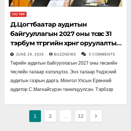
УЛС ТӨР
Д.Цогтбаатар аудитын
байгууллагын 2027 оны төсвөөс 31
тэрбум төгрөгийн хөрөнгө оруулалтыг
нь хасах санал гаргав
JUNE 29, 2026
BUZZNEWS
0 COMMENTS
Төрийн аудитын байгууллагын 2027 оны төсвийн
төслийн талаар хэлэлцлээ. Энэ талаар Үндэсний
аудитын газрын дарга, Монгол Улсын Ерөнхий
аудитор С.Магнайсүрэн танилцуулсан. Тэрбээр
танилцуулгадаа, төрийн аудитын байгууллага нь
Төсвийн тухай хуульд заасны дагуу…
Posts
1
2
…
12
pagination