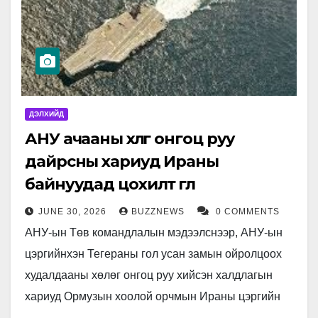
ДЭЛХИЙД
АНУ ачааны хөлөг онгоц руу
дайрсны хариуд Ираны
байнуудад цохилт өглөө
JUNE 30, 2026
BUZZNEWS
0 COMMENTS
АНУ-ын Төв командлалын мэдээлснээр, АНУ-ын
цэргийнхэн Тегераны гол усан замын ойролцоох
худалдааны хөлөг онгоц руу хийсэн халдлагын
хариуд Ормузын хоолой орчмын Ираны цэргийн
байнуудад цохилт өгчээ. АНУ-ын нисэх онгоц