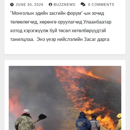
JUNE 30, 2026
BUZZNEWS
0 COMMENTS
"Монголын эдийн засгийн форум"-ын зочид
төлөөлөгчид, хөрөнгө оруулагчид Улаанбаатар
хотод хэрэгжүүлж буй төсөл хөтөлбөрүүдтэй
танилцлаа. Энэ үеэр нийслэлийн Засаг дарга
бөгөөд Улаанбаатар хотын Захирагч Б.Пүрэвдагва
тус үйл ажиллагааг нээж хэлсэн…