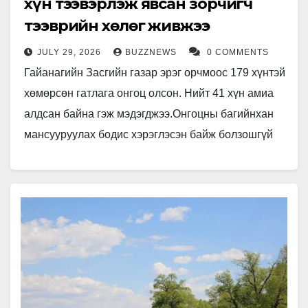
хүн тээвэрлэж явсан зорчигч
тээврийн хөлөг живжээ
JULY 29, 2026
BUZZNEWS
0 COMMENTS
Гайанагийн Засгийн газар эрэг орчмоос 179 хүнтэй
хөмөрсөн гатлага онгоц олсон. Нийт 41 хүн амиа
алдсан байна гэж мэдэгджээ.Онгоцны багийнхан
мансууруулах бодис хэрэглэсэн байж болзошгүй
гэж үзэж байгаа аж. Гайанагийн…