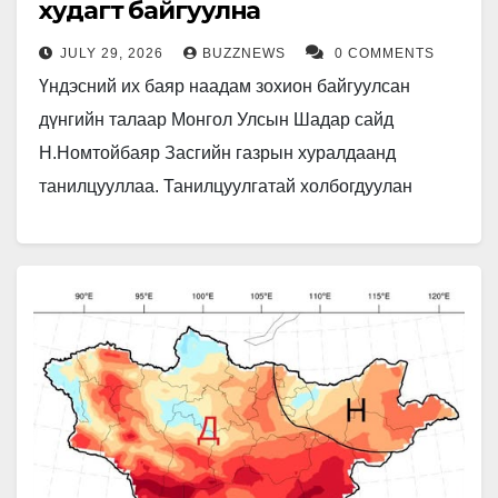
худагт байгуулна
JULY 29, 2026
BUZZNEWS
0 COMMENTS
Үндэсний их баяр наадам зохион байгуулсан
дүнгийн талаар Монгол Улсын Шадар сайд
Н.Номтойбаяр Засгийн газрын хуралдаанд
танилцууллаа. Танилцуулгатай холбогдуулан
"Үндэсний их баяр наадмын цогцолбор байгуулах
төсөл"-ийг төр, хувийн хэвшлийн түншлэлээр…