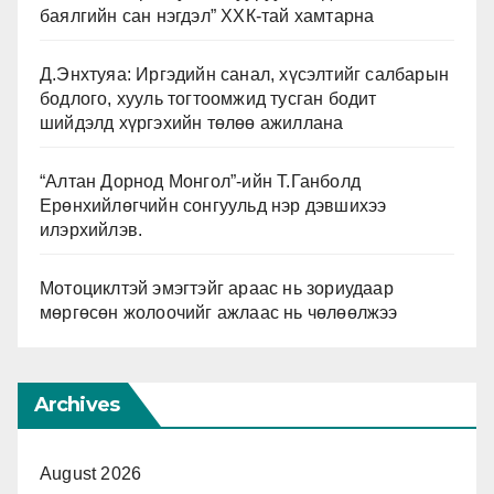
баялгийн сан нэгдэл” ХХК-тай хамтарна
Д.Энхтуяа: Иргэдийн санал, хүсэлтийг салбарын
бодлого, хууль тогтоомжид тусган бодит
шийдэлд хүргэхийн төлөө ажиллана
“Алтан Дорнод Монгол”-ийн Т.Ганболд
Ерөнхийлөгчийн сонгуульд нэр дэвшихээ
илэрхийлэв.
Мотоциклтэй эмэгтэйг араас нь зориудаар
мөргөсөн жолоочийг ажлаас нь чөлөөлжээ
Archives
August 2026