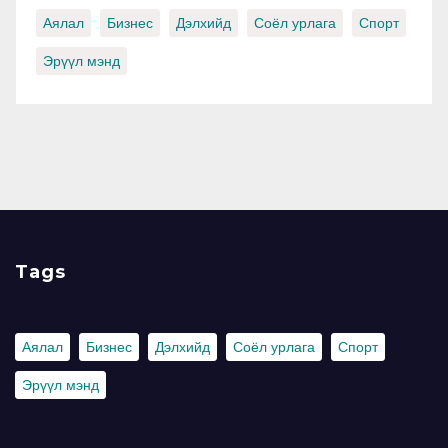
Аялал
Бизнес
Дэлхийд
Соёл урлага
Спорт
Эрүүл мэнд
Tags
Аялал
Бизнес
Дэлхийд
Соёл урлага
Спорт
Эрүүл мэнд