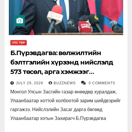
УЛС ТӨР
Б.Пүрэвдагва: Өвөлжилтийн
бэлтгэлийн хүрээнд нийслэлд
573 төсөл, арга хэмжээг
хэрэгжүүлж байна
JULY 29, 2026
BUZZNEWS
0 COMMENTS
Монгол Улсын Засгийн газар өнөөдөр хуралдаж,
Улаанбаатар хоттой холбоотой зарим шийдвэрийг
гаргажээ. Нийслэлийн Засаг дарга бөгөөд
Улаанбаатар хотын Захирагч Б.Пүрэвдагва
нийслэлийн өвөлжилтийн бэлтгэл ажлын талаар