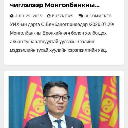
чиглэлээр Монголбанкны
удирдлагад 30 хоногийн
JULY 29, 2026
BUZZNEWS
0 COMMENTS
хугацаатай үүрэг өглөө
УИХ-ын дарга С.Бямбацогт өнөөдөр /2026.07.29/
Монголбанкны Ерөнхийлөгч болон холбогдох
албан тушаалтнуудтай уулзаж, Зээлийн
мэдээллийн тухай хуулийн хэрэгжилтийн явц,
иргэдээс ирүүлсэн санал, гомдлыг хэлэлцэн,
хуулийн хэрэгжилтийг эрчимжүүлэх талаар
тодорхой үүрэг, чиглэл…