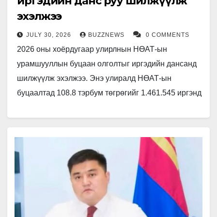
иргэдийн данс руу шилжүүлж
эхэлжээ
JULY 30, 2026
BUZZNEWS
0 COMMENTS
2026 оны хоёрдугаар улирлнын НӨАТ-ын
урамшууллын буцаан олголтыг иргэдийн дансанд
шилжүүлж эхэлжээ. Энэ улиралд НӨАТ-ын
буцаалтад 108.8 тэрбум төгрөгийг 1.461.545 иргэнд
шилжүүлэх юм байна. Үүнээс 79.879 иргэн буцаан
олголтоороо татвараа…