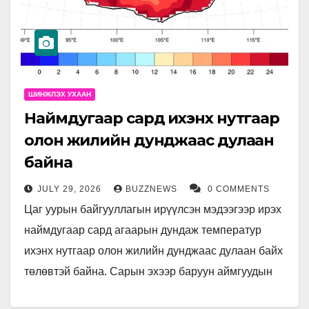
ШИНЖЛЭХ УХААН
Наймдугаар сард ихэнх нутгаар
олон жилийн дунджаас дулаан
байна
JULY 29, 2026
BUZZNEWS
0 COMMENTS
Цаг уурын байгууллагын ирүүлсэн мэдээгээр ирэх
наймдугаар сард агаарын дундаж температур
ихэнх нутгаар олон жилийн дунджаас дулаан байх
төлөвтэй байна. Сарын эхээр баруун аймгуудын
нутгаар сэрүүн байх бол цаашдаа ихэнх…