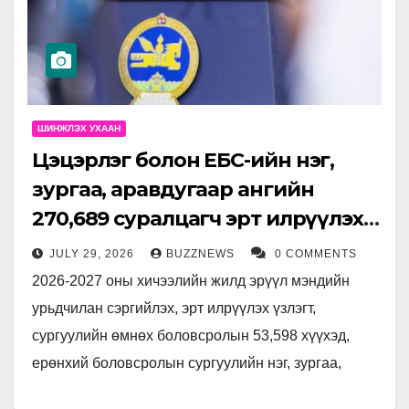
ШИНЖЛЭХ УХААН
Цэцэрлэг болон ЕБС-ийн нэг,
зургаа, аравдугаар ангийн
270,689 суралцагч эрт илрүүлэх
үзлэгт орно
JULY 29, 2026
BUZZNEWS
0 COMMENTS
2026-2027 оны хичээлийн жилд эрүүл мэндийн
урьдчилан сэргийлэх, эрт илрүүлэх үзлэгт,
сургуулийн өмнөх боловсролын 53,598 хүүхэд,
ерөнхий боловсролын сургуулийн нэг, зургаа,
аравдугаар ангийн 270,689 суралцагчийг