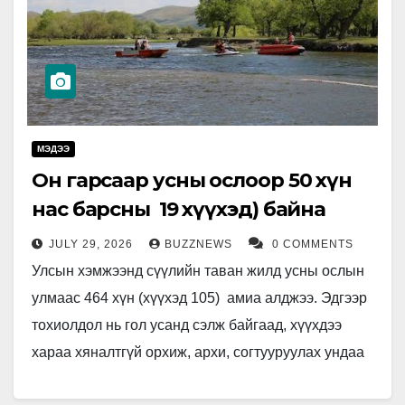
МЭДЭЭ
Он гарсаар усны ослоор 50 хүн
нас барсны 19 хүүхэд) байна
JULY 29, 2026
BUZZNEWS
0 COMMENTS
Улсын хэмжээнд сүүлийн таван жилд усны ослын
улмаас 464 хүн (хүүхэд 105) амиа алджээ. Эдгээр
тохиолдол нь гол усанд сэлж байгаад, хүүхдээ
хараа хяналтгүй орхиж, архи, согтууруулах ундаа
хэрэглэсэн үед…