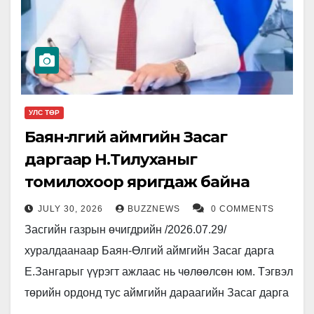
УЛС ТӨР
Баян-Өлгий аймгийн Засаг
даргаар Н.Тилуханыг
томилохоор яригдаж байна
JULY 30, 2026
BUZZNEWS
0 COMMENTS
Засгийн газрын өчигдрийн /2026.07.29/
хуралдаанаар Баян-Өлгий аймгийн Засаг дарга
Е.Зангарыг үүрэгт ажлаас нь чөлөөлсөн юм. Тэгвэл
төрийн ордонд тус аймгийн дараагийн Засаг дарга
хэн байх бол гэсэн “бор шувуу” жиргээд…