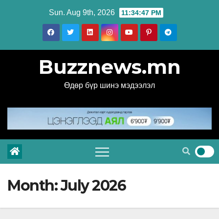
Skip
Sun. Aug 9th, 2026
11:34:48 PM
to
content
Buzznews.mn
Өдөр бүр шинэ мэдээлэл
Month:
July 2026