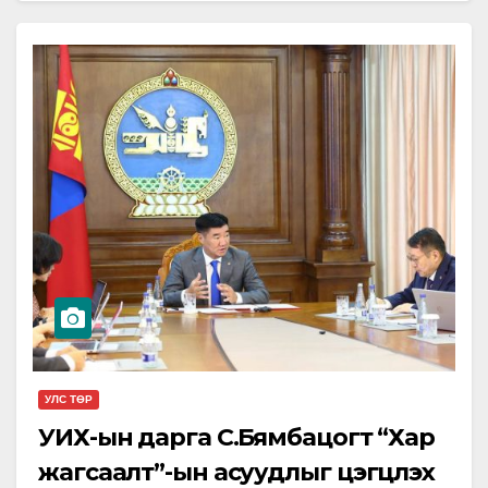
хамруулна. Хүүхдийн цэцэрлэг, ерөнхий
боловсролын…
УЛС ТӨР
УИХ-ын дарга С.Бямбацогт “Хар
жагсаалт”-ын асуудлыг цэгцлэх