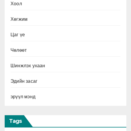
Хоол
Хөгжим
Цаг үе
Чөлөөт
Шинжлэх ухаан
Эдийн засаг
эрүүл мэнд
Tags