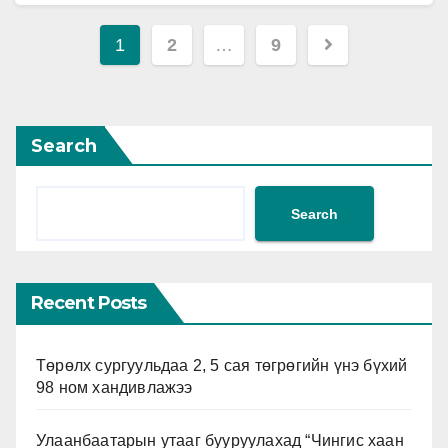
мэдээлэл өглөө. Нийслэл өвөлжилтийн бэлтгэл…
Posts
1
2
…
9
pagination
Search
Search
Recent Posts
Төрөлх сургуульдаа 2, 5 сая төгрөгийн үнэ бүхий
98 ном хандивлажээ
Улаанбаатарын утааг бууруулахад “Чингис хаан