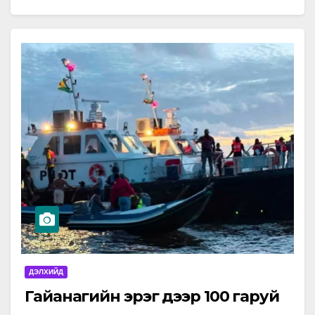
ДЭЛХИЙД
Гайанагийн эрэг дээр 100 гаруй