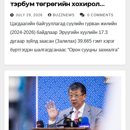
тэрбум төгрөгийн хохирол
учирчээ
JULY 29, 2026
BUZZNEWS
0 COMMENTS
Цагдаагийн байгууллагад сүүлийн гурван жилийн
(2024-2026) байдлаар Эрүүгийн хуулийн 17.3
дугаар зүйлд заасан (Залилах) 39.665 гэмт хэрэг
бүртгэгдэн шалгагдсанаас “Орон сууцны захиалга”
авч бусдыг залилсан 1167 хэрэг бүртгэгдэн
холбогдох мөрдөн…