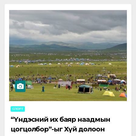
СПОРТ
“Үндэсний их баяр наадмын
цогцолбор”-ыг Хүй долоон