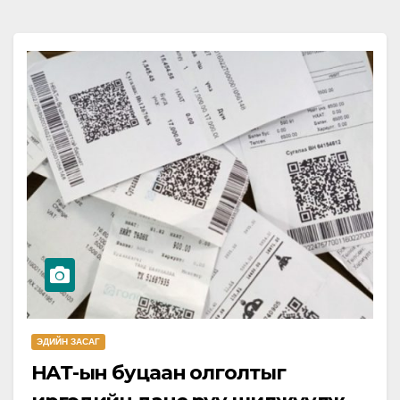
ЭДИЙН ЗАСАГ
НӨАТ-ын буцаан олголтыг