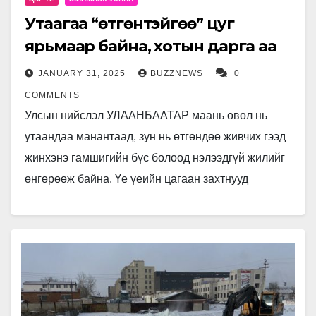
Утаагаа “өтгөнтэйгөө” цуг
ярьмаар байна, хотын дарга аа
JANUARY 31, 2025
BUZZNEWS
0
COMMENTS
Улсын нийслэл УЛААНБААТАР маань өвөл нь
утаандаа манантаад, зун нь өтгөндөө живчих гээд
жинхэнэ гамшигийн бүс болоод нэлээдгүй жилийг
өнгөрөөж байна. Үе үеийн цагаан захтнууд
агаарын бохирдолтойгоо тэмцээд даруй 17…