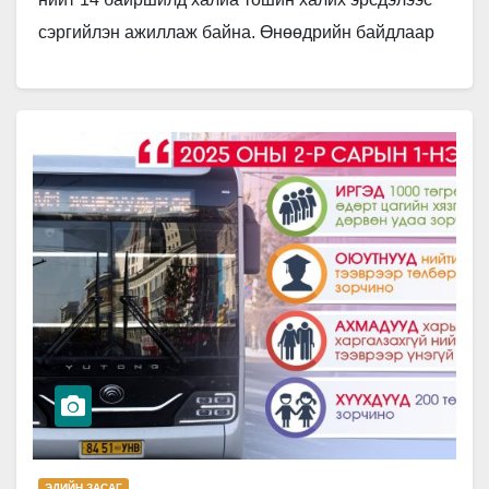
сэргийлэн ажиллаж байна. Өнөөдрийн байдлаар
Сонгинохайрхан дүүргийн 20 дугаар хороо,
Толгойтын даланд 135 метр…
ЭДИЙН ЗАСАГ