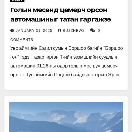
Голын мөсөнд цөмөрч орсон
автомашиныг татан гаргажээ
JANUARY 31, 2025
BUZZNEWS
0
COMMENTS
Увс аймгийн Сагил сумын Боршоо багийн "Боршоо
гол" гэдэг газар иргэн Т-ийн эзэмшлийн суудлын
автомашин 01.26-ны өдөр голын мөс рүү цөмөрч
оржээ. Тус аймгийн Онцгой байдлын газрын Эрэн
хайх, аврах…