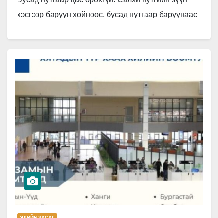
хэсгээр баруун хойноос, бусад нутгаар баруунаас
секундэд 5-10 метр, говь,…
ЭДИЙН ЗАСАГ