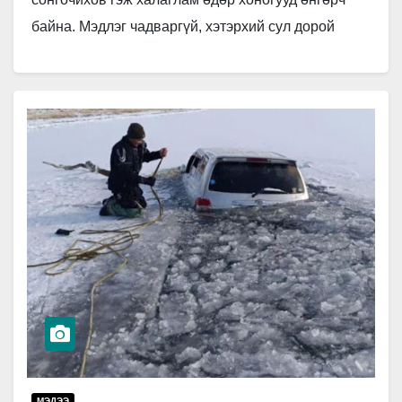
байна. Мэдлэг чадваргүй, хэтэрхий сул дорой
нөхөр гэнэтийн аз эзээр өндөр…
МЭДЭЭ