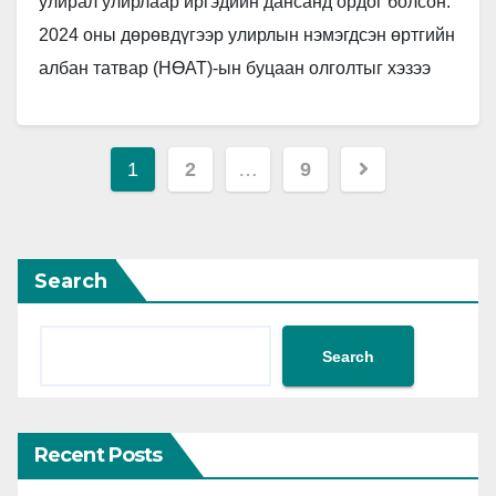
улирал улирлаар иргэдийн дансанд ордог болсон.
2024 оны дөрөвдүгээр улирлын нэмэгдсэн өртгийн
албан татвар (НӨАТ)-ын буцаан олголтыг хэзээ
иргэдийн дансанд шилжүүлэх талаар Татварын
ерөнхий…
Posts
1
2
…
9
pagination
Search
Search
Recent Posts