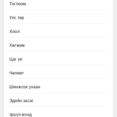
Тоглоом
Улс төр
Хоол
Хөгжим
Цаг үе
Чөлөөт
Шинжлэх ухаан
Эдийн засаг
эрүүл мэнд