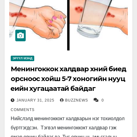
ЭРҮҮЛ МЭНД
Менингоккок халдвар хүний биед
орсноос хойш 5-7 хоногийн нууц
үеийн хугацаатай байдаг
JANUARY 31, 2025
BUZZNEWS
0
COMMENTS
Нийслэлд менингоккокт халдварын нэг тохиолдол
бүртгэгдсэн. Тэгвэл менингоккокт халдвар гэж
ямар өвчин байдаг вэ. Тус өвчин нь амьсгалын