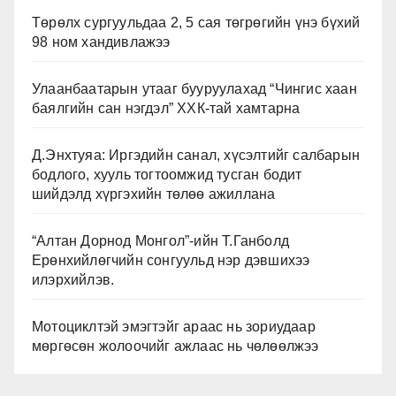
Төрөлх сургуульдаа 2, 5 сая төгрөгийн үнэ бүхий
98 ном хандивлажээ
Улаанбаатарын утааг бууруулахад “Чингис хаан
баялгийн сан нэгдэл” ХХК-тай хамтарна
Д.Энхтуяа: Иргэдийн санал, хүсэлтийг салбарын
бодлого, хууль тогтоомжид тусган бодит
шийдэлд хүргэхийн төлөө ажиллана
“Алтан Дорнод Монгол”-ийн Т.Ганболд
Ерөнхийлөгчийн сонгуульд нэр дэвшихээ
илэрхийлэв.
Мотоциклтэй эмэгтэйг араас нь зориудаар
мөргөсөн жолоочийг ажлаас нь чөлөөлжээ