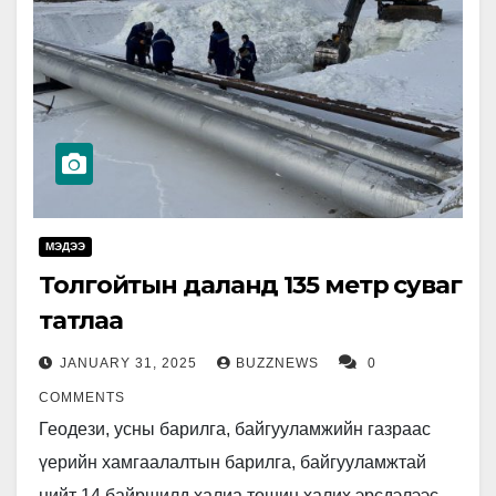
МЭДЭЭ
Толгойтын даланд 135 метр суваг
татлаа
JANUARY 31, 2025
BUZZNEWS
0
COMMENTS
Геодези, усны барилга, байгууламжийн газраас
үерийн хамгаалалтын барилга, байгууламжтай
нийт 14 байршилд халиа тошин халих эрсдэлээс