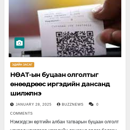
ЭДИЙН ЗАСАГ
НӨАТ-ын буцаан олголтыг
өнөөдрөөс иргэдийн дансанд
шилжүүлнэ
JANUARY 28, 2025
BUZZNEWS
0
COMMENTS
Нэмэгдсэн өртгийн албан татварын буцаан олголт