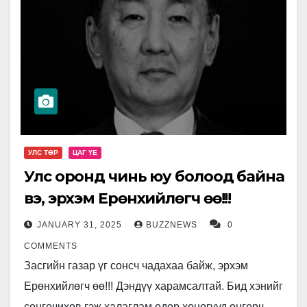
УЛС ТӨР
ЦАГ ҮЕ
Улс оронд чинь юу болоод байна
вэ, эрхэм Ерөнхийлөгч өө!!!
JANUARY 31, 2025
BUZZNEWS
0
COMMENTS
Засгийн газар үг сонсч чадахаа байж, эрхэм
Ерөнхийлөгч өө!!! Дэндүү харамсалтай. Бид хэнийг
сонгочихов гэж халаглам өдөр хоногууд өнгөрч