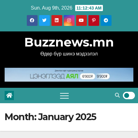
Skip
Sun. Aug 9th, 2026
11:12:45 AM
to
content
Buzznews.mn
Өдөр бүр шинэ мэдээлэл
Month:
January 2025