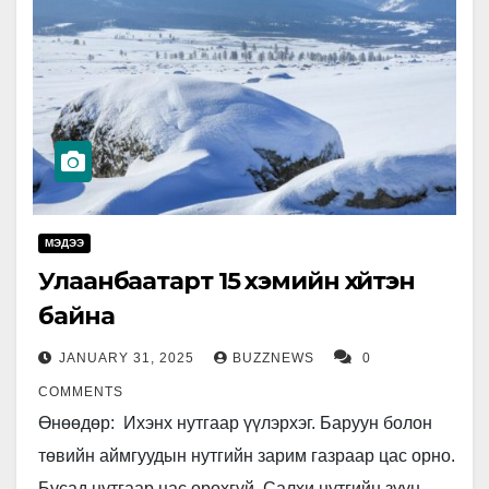
МЭДЭЭ
Улаанбаатарт 15 хэмийн хүйтэн
байна
JANUARY 31, 2025
BUZZNEWS
0
COMMENTS
Өнөөдөр: Ихэнх нутгаар үүлэрхэг. Баруун болон
төвийн аймгуудын нутгийн зарим газраар цас орно.
Бусад нутгаар цас орохгүй. Салхи нутгийн зүүн