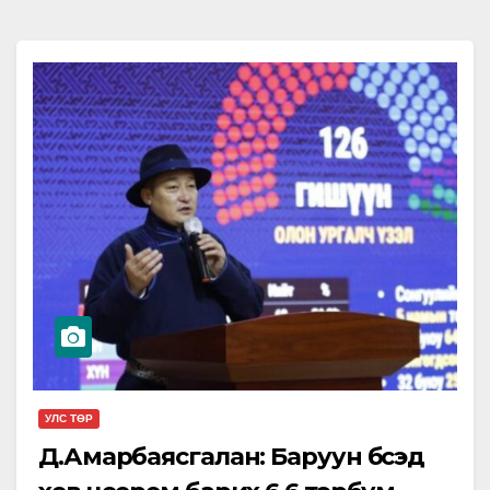
УЛС ТӨР
Д.Амарбаясгалан: Баруун бүсэд