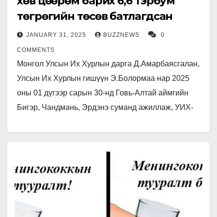
хөв цөөрөм барих 6,6 тэрбум
төгрөгийн төсөв батлагдсан
JANUARY 31, 2025
BUZZNEWS
0
COMMENTS
Монгол Улсын Их Хурлын дарга Д.Амарбаясгалан,
Улсын Их Хурлын гишүүн Э.Болормаа нар 2025
оны 01 дүгээр сарын 30-нд Говь-Алтай аймгийн
Бигэр, Чандмань, Эрдэнэ суманд ажиллаж, УИХ-
ын 9 дэх удаагийн сонгуулиар…