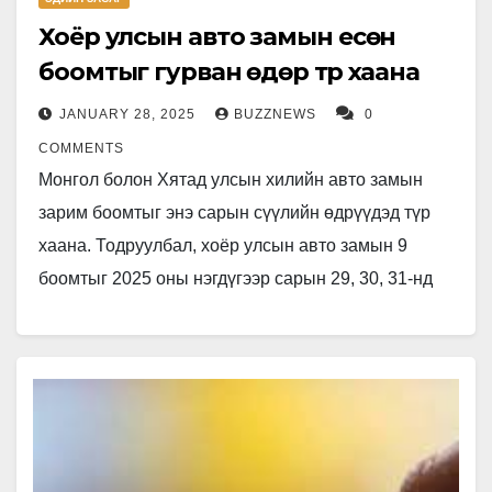
Хоёр улсын авто замын есөн
боомтыг гурван өдөр түр хаана
JANUARY 28, 2025
BUZZNEWS
0
COMMENTS
Монгол болон Хятад улсын хилийн авто замын
зарим боомтыг энэ сарын сүүлийн өдрүүдэд түр
хаана. Тодруулбал, хоёр улсын авто замын 9
боомтыг 2025 оны нэгдүгээр сарын 29, 30, 31-нд
түр…