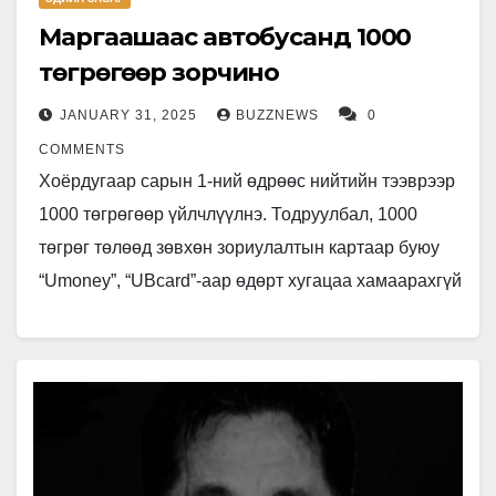
Маргаашаас автобусанд 1000
төгрөгөөр зорчино
JANUARY 31, 2025
BUZZNEWS
0
COMMENTS
Хоёрдугаар сарын 1-ний өдрөөс нийтийн тээврээр
1000 төгрөгөөр үйлчлүүлнэ. Тодруулбал, 1000
төгрөг төлөөд зөвхөн зориулалтын картаар буюу
“Umoney”, “UBcard”-аар өдөрт хугацаа хамаарахгүй
дөрвөн удаа зорчино. НТБГ-ын Захиргаа,
удирдлагын хэлтсийн дарга…