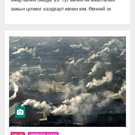
замын цочмог халдварт өвчин юм. Өвчний эх
уурхай нь өвчтэй болон хамар…
ЦАГ ҮЕ
ШИНЖЛЭХ УХААН