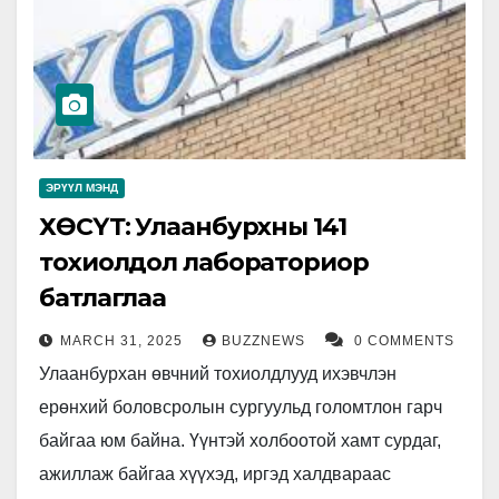
ЭРҮҮЛ МЭНД
ХӨСҮТ: Улаанбурхны 141
тохиолдол лабораториор
батлаглаа
MARCH 31, 2025
BUZZNEWS
0 COMMENTS
Улаанбурхан өвчний тохиолдлууд ихэвчлэн
ерөнхий боловсролын сургуульд голомтлон гарч
байгаа юм байна. Үүнтэй холбоотой хамт сурдаг,
ажиллаж байгаа хүүхэд, иргэд халдвараас