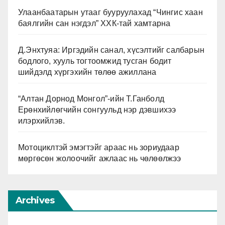
Улаанбаатарын утааг бууруулахад “Чингис хаан
баялгийн сан нэгдэл” ХХК-тай хамтарна
Д.Энхтуяа: Иргэдийн санал, хүсэлтийг салбарын
бодлого, хууль тогтоомжид тусган бодит
шийдэлд хүргэхийн төлөө ажиллана
“Алтан Дорнод Монгол”-ийн Т.Ганболд
Ерөнхийлөгчийн сонгуульд нэр дэвшихээ
илэрхийлэв.
Мотоциклтэй эмэгтэйг араас нь зориудаар
мөргөсөн жолоочийг ажлаас нь чөлөөлжээ
Archives