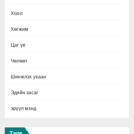
Хоол
Хөгжим
Цаг үе
Чөлөөт
Шинжлэх ухаан
Эдийн засаг
эрүүл мэнд
Tags