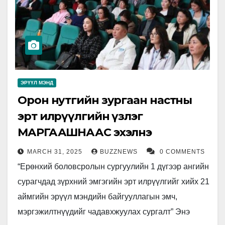
ЭРҮҮЛ МЭНД
Орон нутгийн зургаан настны
эрт илрүүлгийн үзлэг
МАРГААШНААС эхэлнэ
MARCH 31, 2025
BUZZNEWS
0 COMMENTS
“Ерөнхий боловсролын сургуулийн 1 дүгээр ангийн
сурагчдад зүрхний эмгэгийн эрт илрүүлгийг хийх 21
аймгийн эрүүл мэндийн байгууллагын эмч,
мэргэжилтнүүдийг чадавхжуулах сургалт” Энэ