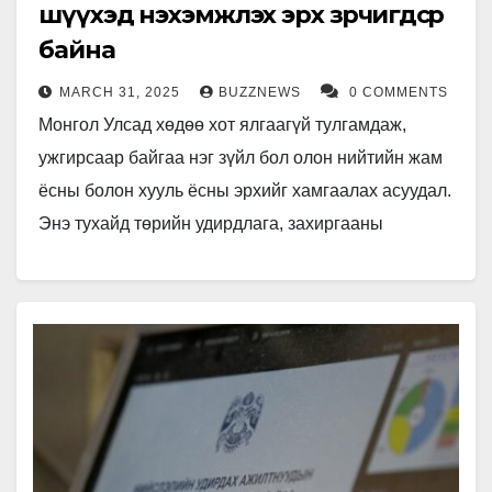
шүүхэд нэхэмжлэх эрх зөрчигдсөөр
байна
MARCH 31, 2025
BUZZNEWS
0 COMMENTS
Монгол Улсад хөдөө хот ялгаагүй тулгамдаж,
ужгирсаар байгаа нэг зүйл бол олон нийтийн жам
ёсны болон хууль ёсны эрхийг хамгаалах асуудал.
Энэ тухайд төрийн удирдлага, захиргааны
байгууллагын албан тушаалтнууд, хууль…