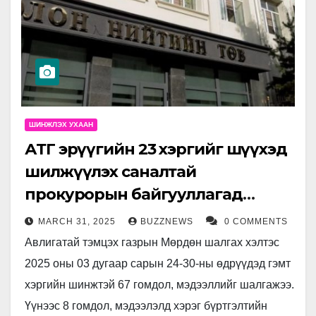
ШИНЖЛЭХ УХААН
АТГ эрүүгийн 23 хэргийг шүүхэд
шилжүүлэх саналтай
прокурорын байгууллагад
хүргүүлжээ
MARCH 31, 2025
BUZZNEWS
0 COMMENTS
Авлигатай тэмцэх газрын Мөрдөн шалгах хэлтэс
2025 оны 03 дугаар сарын 24-30-ны өдрүүдэд гэмт
хэргийн шинжтэй 67 гомдол, мэдээллийг шалгажээ.
Үүнээс 8 гомдол, мэдээлэлд хэрэг бүртгэлтийн