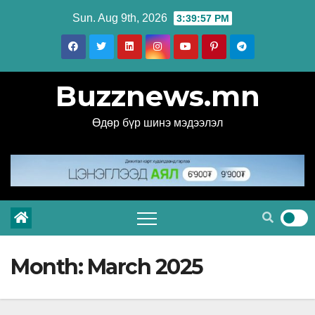
Skip
Sun. Aug 9th, 2026
3:39:59 PM
to
content
Buzznews.mn
Өдөр бүр шинэ мэдээлэл
Month:
March 2025