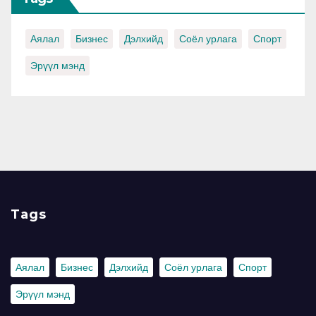
Аялал
Бизнес
Дэлхийд
Соёл урлага
Спорт
Эрүүл мэнд
Tags
Аялал
Бизнес
Дэлхийд
Соёл урлага
Спорт
Эрүүл мэнд