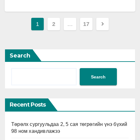
хэрэг нээх, 14 гомдол,…
Posts
1
2
…
17
pagination
Search
Search
Recent Posts
Төрөлх сургуульдаа 2, 5 сая төгрөгийн үнэ бүхий
98 ном хандивлажээ