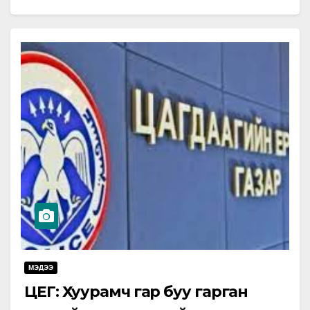
ордын асуудлыг хөндөв. Тэрбээр "Х.Баттулгатай…
МЭДЭЭ
ЦЕГ: Хуурамч гар буу гарган