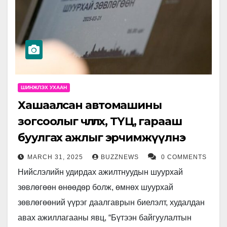
ШИНЖЛЭХ УХААН
Хашаалсан автомашины
зогсоолыг чөлөөлөх, ТҮЦ, гарааш
буулгах ажлыг эрчимжүүлнэ
MARCH 31, 2025
BUZZNEWS
0 COMMENTS
Нийслэлийн удирдах ажилтнуудын шуурхай
зөвлөгөөн өнөөдөр болж, өмнөх шуурхай
зөвлөгөөний үүрэг даалгаврын биелэлт, худалдан
авах ажиллагааны явц, “Бүтээн байгуулалтын