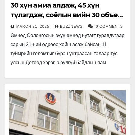
30 хүн амиа алдаж, 45 хүн
түлэгдэж, соёлын өвийн 30 объект
сүйджээ
MARCH 31, 2025
BUZZNEWS
0 COMMENTS
Өмнөд Солонгосын зүүн өмнөд нутагт гуравдугаар
сарын 21-ний өдрөөс хойш асаж байсан 11
түймрийн голомтыг бүрэн унтраасан талаар тус
улсын Дотоод хэрэг, аюулгүй байдлын яам
мэдээлжээ. Кёнсанбүг, Кёнсаннам мужууд,
Ульсан…