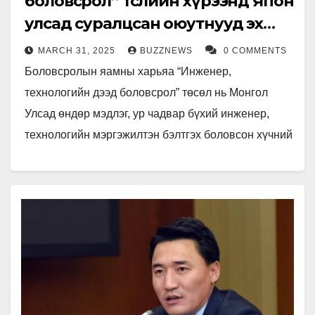
боловсрол’’ төслийн хүрээнд Япон
улсад суралцсан оюутнууд эх
орондоо ирлээ
MARCH 31, 2025
BUZZNEWS
0 COMMENTS
Боловсролын яамны харьяа “Инженер,
технологийн дээд боловсрол” төсөл нь Монгол
Улсад өндөр мэдлэг, ур чадвар бүхий инженер,
технологийн мэргэжилтэн бэлтгэх боловсон хүчний
нөөцийг бэхжүүлэх, сургалтын орчин, чанарыг
шинэчлэн сайжруулах зорилгоор…