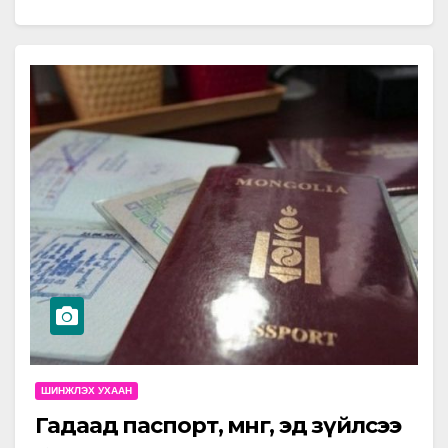
сарын 24-28 өдрүүдэд ЭХЭМҮТ-д зохион
байгуулагджээ. Энэхүү сургалтад…
ШИНЖЛЭХ УХААН
Гадаад паспорт, мөнгө, эд зүйлсээ