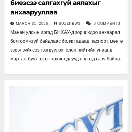
биеэсээ салгахгүй аялахыг
анхаарууллаа
MARCH 31, 2025
BUZZNEWS
0 COMMENTS
Манай улсын иргэд БНХАУ-д зорчихдоо анхаарал
болгоомжгүй байдлаас болж гадаад паспорт, мөнгө
зэрэг зүйлсээ гээгдүүлэх, олон нийтийн унаанд
мартаж буух зэрэг тохиолдлууд нэлээд гарч байна.
Гадаад паспортаа гээгдүүлснээр зочид буудалд…