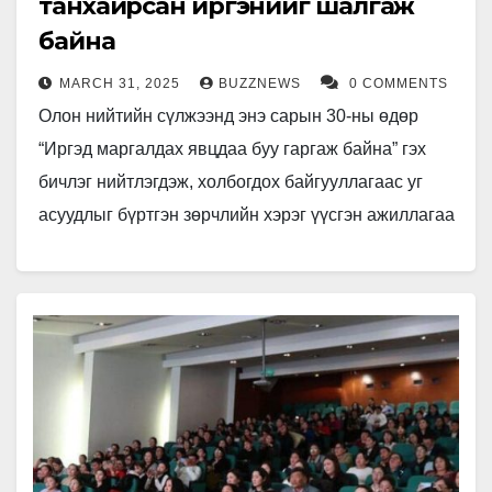
танхайрсан иргэнийг шалгаж
байна
MARCH 31, 2025
BUZZNEWS
0 COMMENTS
Олон нийтийн сүлжээнд энэ сарын 30-ны өдөр
“Иргэд маргалдах явцдаа буу гаргаж байна” гэх
бичлэг нийтлэгдэж, холбогдох байгууллагаас уг
асуудлыг бүртгэн зөрчлийн хэрэг үүсгэн ажиллагаа
явуулж байна. Шалгалтаар иргэд зогсоолын…