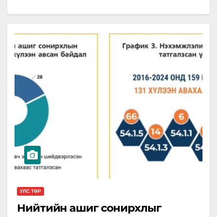
сэргийлэх үүднээс улаанбурханы эсрэг вакцинд
хамрагдан өөрийгөө болон бусдыг…
УЛС ТӨР
Нийтийн ашиг сонирхлыг