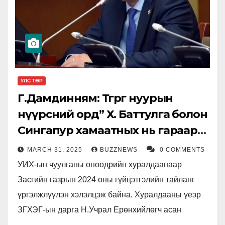
УЛС ТӨР
Г.Дамдинням: Төгрөг нуурын
нүүрсний орд” Х. Баттулга болон
Сингапур хамаатных нь гараар
250 сая доллараар гадагшаа
MARCH 31, 2025
BUZZNEWS
0 COMMENTS
зарагдсан
УИХ-ын чуулганы өнөөдрийн хуралдаанаар
Засгийн газрын 2024 оны гүйцэтгэлийн тайланг
үргэлжлүүлэн хэлэлцэж байна. Хуралдааны үеэр
ЗГХЭГ-ын дарга Н.Учрал Ерөнхийлөгч асан
Х.Баттулгатай нэр холбогддог Төгрөг нуурын