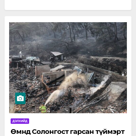
жил”-ийн хүрээнд хийж байгаа томоохон төсөл,
хөтөлбөрүүдийн ТЭЗҮ-г боловсруулах ажлын явц,
…
ДЭЛХИЙД
Өмнөд Солонгост гарсан түймэрт