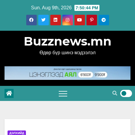
Skip
Sun. Aug 9th, 2026
7:50:45 PM
to
content
Buzznews.mn
Өдөр бүр шинэ мэдээлэл
ДЭЛХИЙД