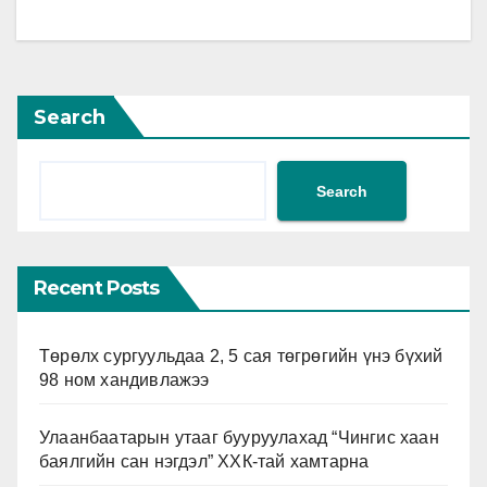
Search
Search
Recent Posts
Төрөлх сургуульдаа 2, 5 сая төгрөгийн үнэ бүхий
98 ном хандивлажээ
Улаанбаатарын утааг бууруулахад “Чингис хаан
баялгийн сан нэгдэл” ХХК-тай хамтарна