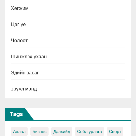
Хөгжим
Цаг үе
Чөлөөт
Шинжлэх ухаан
Эдийн засаг
эрүүл мэнд
Tags
Аялал
Бизнес
Дэлхийд
Соёл урлага
Спорт