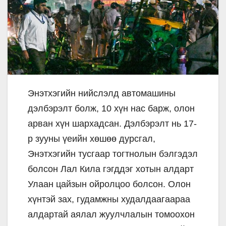
Энэтхэгийн нийслэлд автомашины
дэлбэрэлт болж, 10 хүн нас барж, олон
арван хүн шархадсан. Дэлбэрэлт нь 17-
р зууны үеийн хөшөө дурсгал,
Энэтхэгийн тусгаар тогтнолын бэлгэдэл
болсон Лал Кила гэгддэг хотын алдарт
Улаан цайзын ойролцоо болсон. Олон
хүнтэй зах, гудамжны худалдаагаараа
алдартай аялал жуулчлалын томоохон