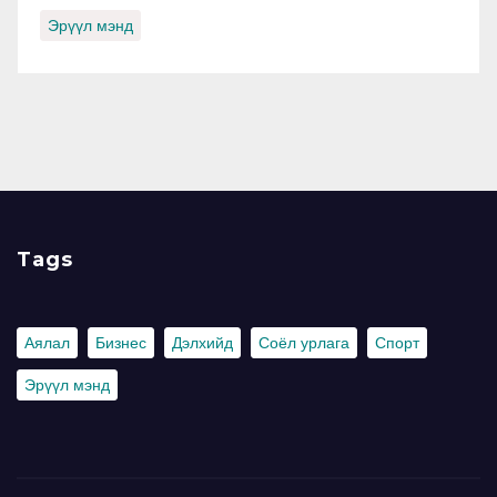
Эрүүл мэнд
Tags
Аялал
Бизнес
Дэлхийд
Соёл урлага
Спорт
Эрүүл мэнд