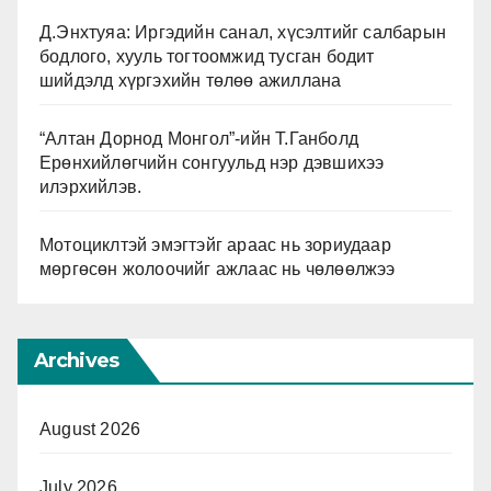
Д.Энхтуяа: Иргэдийн санал, хүсэлтийг салбарын
бодлого, хууль тогтоомжид тусган бодит
шийдэлд хүргэхийн төлөө ажиллана
“Алтан Дорнод Монгол”-ийн Т.Ганболд
Ерөнхийлөгчийн сонгуульд нэр дэвшихээ
илэрхийлэв.
Мотоциклтэй эмэгтэйг араас нь зориудаар
мөргөсөн жолоочийг ажлаас нь чөлөөлжээ
Archives
August 2026
July 2026