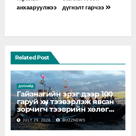
анхааруулжээ
дүгнэлт гарчээ
Related Post
ДЭЛХИЙД
Гайанагийн эрэг дээр 100
гаруй хүн тээвэрлэж явсан
зорчигч тээврийн хөлөг
живжээ
JULY 29, 2026
BUZZNEWS