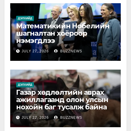
ДЭЛХИЙД
Математикийн Нобелийн
шагналтан хоёроор
нэмэгдлээ
JULY 27, 2026
BUZZNEWS
ДЭЛХИЙД
Газар хөдлөлтийн аврах
ажиллагаанд олон улсын
нохойн баг тусалж байна
JULY 22, 2026
BUZZNEWS