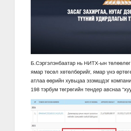
Б.Сэргэлэнбаатар нь НИТХ-ын төлөөлөг
ямар төсөл хөтөлбөрийг, ямар үнэ өртө
атлаа өөрийн хувьцаа эзэмшдэг компан
198 тэрбум төгрөгийн тендер авснаа “хуу