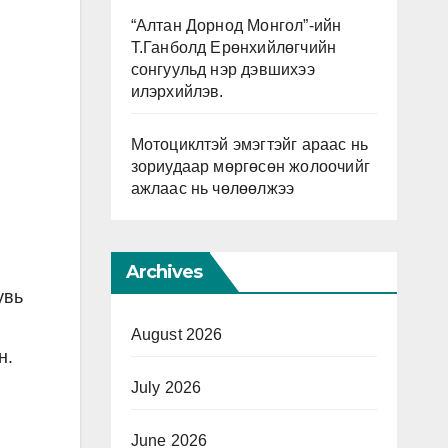
“Алтан Дорнод Монгол”-ийн
Т.Ганболд Ерөнхийлөгчийн
сонгуульд нэр дэвшихээ
илэрхийлэв.
Мотоциклтэй эмэгтэйг араас нь
зориудаар мөргөсөн жолоочийг
ажлаас нь чөлөөлжээ
Archives
увь
August 2026
н.
July 2026
June 2026