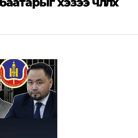
нбаатарыг хэзээ чөлөөлөх