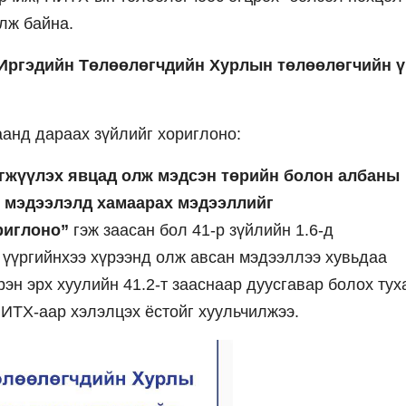
лж байна.
“Иргэдийн Төлөөлөгчдийн Хурлын төлөөлөгчийн 
анд дараах зүйлийг хориглоно:
рэгжүүлэх явцад олж мэдсэн төрийн болон албаны
г мэдээлэлд хамаарах мэдээллийг
риглоно”
гэж заасан бол 41-р зүйлийн 1.6-д
үүргийнхээ хүрээнд олж авсан мэдээллээ хувьдаа
эн эрх хуулийн 41.2-т зааснаар дуусгавар болох тух
 ИТХ-аар хэлэлцэх ёстойг хуульчилжээ.