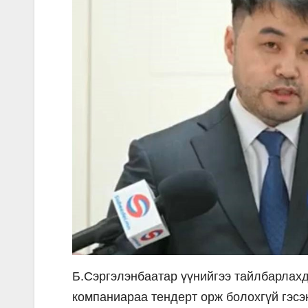
Б.Сэргэлэнбаатар үүнийгээ тайлбарлахд
компаниараа тендерт орж болохгүй гэсэн