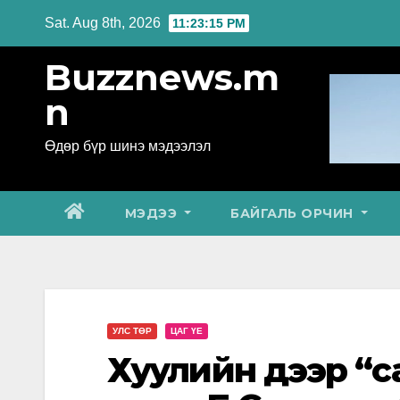
Skip
Sat. Aug 8th, 2026
11:23:16 PM
to
Buzznews.m
content
n
Өдөр бүр шинэ мэдээлэл
МЭДЭЭ
БАЙГАЛЬ ОРЧИН
УЛС ТӨР
ЦАГ ҮЕ
Хуулийн дээр “