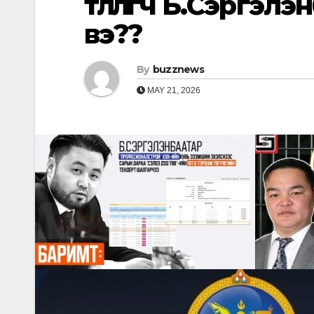
төлөөлөгч Б.Сэргэлэ
вэ??
By
buzznews
MAY 21, 2026