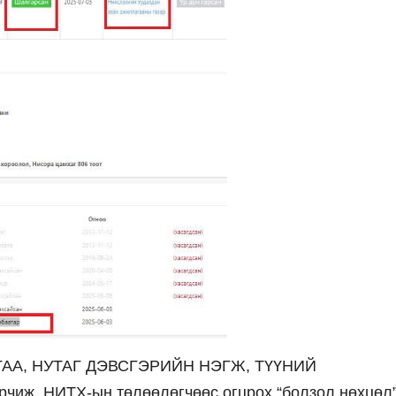
ГАА, НУТАГ ДЭВСГЭРИЙН НЭГЖ, ТҮҮНИЙ
иж, НИТХ-ын төлөөлөгчөөс огцрох “болзол нөхцөл”