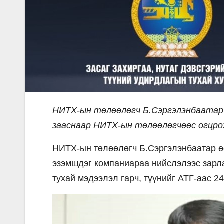
НИТХ-ын төлөөлөгч Б.Сэргэлэнбаатар 
зааснаар НИТХ-ын төлөөлөгчөөс огцро
НИТХ-ын төлөөлөгч Б.Сэргэлэнбаатар өө
эзэмшдэг компаниараа нийслэлээс зарла
тухай мэдээлэл гарч, түүнийг АТГ-аас 24