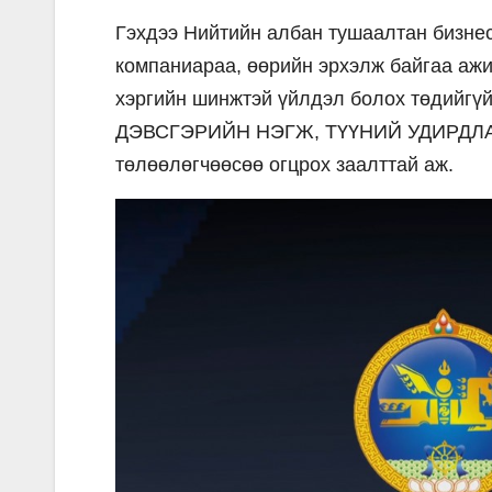
Гэхдээ Нийтийн албан тушаалтан бизнес
компаниараа, өөрийн эрхэлж байгаа ажи
хэргийн шинжтэй үйлдэл болох төдий
ДЭВСГЭРИЙН НЭГЖ, ТҮҮНИЙ УДИРДЛАГ
төлөөлөгчөөсөө огцрох заалттай аж.