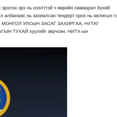
 эрхлэх эрх нь нээлттэй ч өөрийн хамаарал бүхий
л албанаас нь захиалсан тендерт орох нь авлигын г
гүй МОНГОЛ УЛСЫН ЗАСАГ ЗАХИРГАА, НУТАГ
ЫН ТУХАЙ хуулийг зөрчсөн, НИТХ-ын