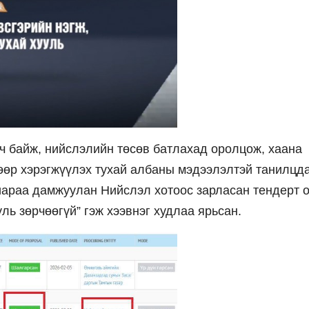
ч байж, нийслэлийн төсөв батлахад оролцож, хаана
гөөр хэрэгжүүлэх тухай албаны мэдээлэлтэй танилцд
иараа дамжуулан Нийслэл хотоос зарласан тендерт 
ль зөрчөөгүй” гэж хээвнэг худлаа ярьсан.