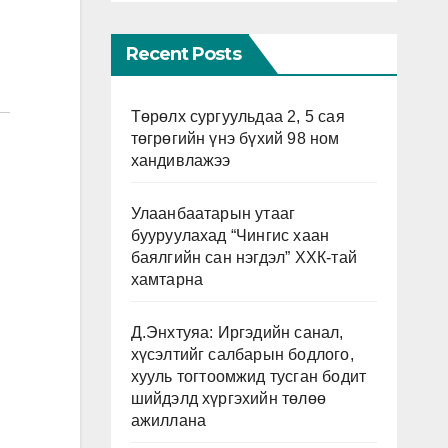
Recent Posts
Төрөлх сургуульдаа 2, 5 сая
төгрөгийн үнэ бүхий 98 ном
хандивлажээ
Улаанбаатарын утааг
бууруулахад “Чингис хаан
баялгийн сан нэгдэл” ХХК-тай
хамтарна
Д.Энхтуяа: Иргэдийн санал,
хүсэлтийг салбарын бодлого,
хууль тогтоомжид тусган бодит
шийдэлд хүргэхийн төлөө
ажиллана