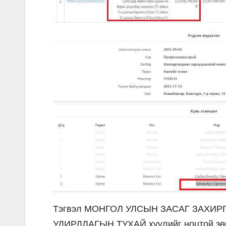
Тэгвэл МОНГОЛ УЛСЫН ЗАСАГ ЗАХИР
УДИРДЛАГЫН ТУХАЙ хуулийг ноцтой зөрч