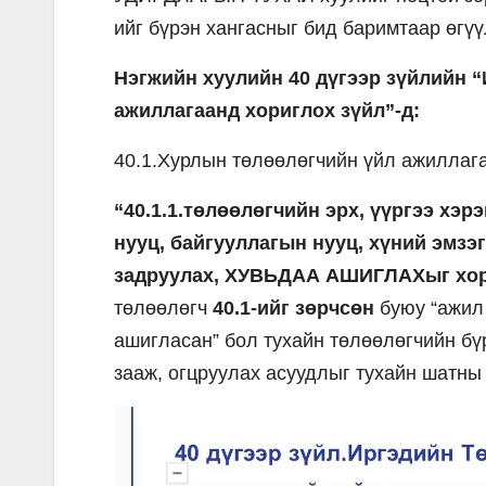
ийг бүрэн хангасныг бид баримтаар өгүү
Нэгжийн хуулийн 40 дүгээр зүйлийн 
ажиллагаанд хориглох зүйл”-д:
40.1.Хурлын төлөөлөгчийн үйл ажиллага
“40.1.1.төлөөлөгчийн эрх, үүргээ хэ
нууц, байгууллагын нууц, хүний эмзэ
задруулах, ХУВЬДАА АШИГЛАХыг хо
төлөөлөгч
40.1-ийг зөрчсөн
буюу “ажил 
ашигласан” бол тухайн төлөөлөгчийн бүр
зааж, огцруулах асуудлыг тухайн шатны