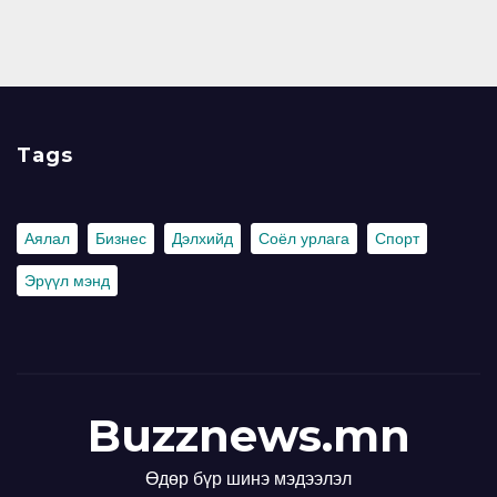
Tags
Аялал
Бизнес
Дэлхийд
Соёл урлага
Спорт
Эрүүл мэнд
Buzznews.mn
Өдөр бүр шинэ мэдээлэл