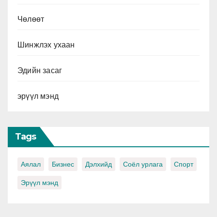
Чөлөөт
Шинжлэх ухаан
Эдийн засаг
эрүүл мэнд
Tags
Аялал
Бизнес
Дэлхийд
Соёл урлага
Спорт
Эрүүл мэнд