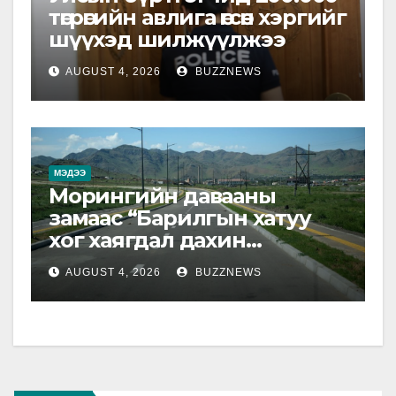
төгрөгийн авлига өгсөн хэргийг
шүүхэд шилжүүлжээ
AUGUST 4, 2026
BUZZNEWS
МЭДЭЭ
Морингийн давааны
замаас “Барилгын хатуу
хог хаягдал дахин
боловсруулах үйлдвэр”
AUGUST 4, 2026
BUZZNEWS
хүртэлх 1.5 км урт авто зам
ашиглалтад орлоо