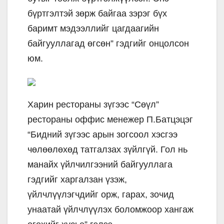
бүртгэлтэй зөрж байгаа зэрэг бүх
баримт мэдээллийг цагдаагийн
байгууллагад өгсөн” гэдгийг онцолсон
юм.
Харин рестораны зүгээс “Сөүл”
рестораны оффис менежер П.Батцэцэг
“Бидний зүгээс арын зогсоол хэсгээ
чөлөөлөхөд татгалзах зүйлгүй. Гол нь
манайх үйлчилгээний байгууллага
гэдгийг харгалзан үзэж,
үйлчлүүлэгчдийг орж, гарах, зочид
унаатай үйлчлүүлэх боломжоор хангаж