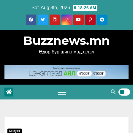
Skip
Sat. Aug 8th, 2026
9:18:26 AM
to
content
Buzznews.mn
Өдөр бүр шинэ мэдээлэл
МЭДЭЭ