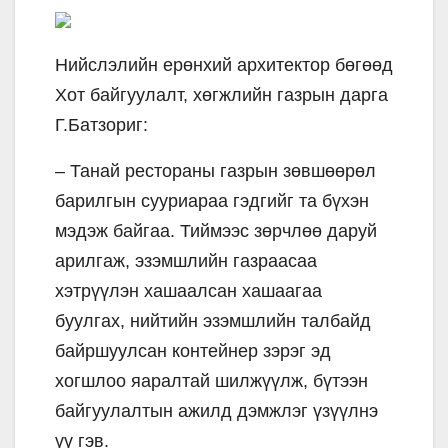
Нийслэлийн ерөнхий архитектор бөгөөд
Хот байгуулалт, хөгжлийн газрын дарга
Г.Батзориг:
– Танай рестораны газрын зөвшөөрөл
барилгын сууриараа гэдгийг та бүхэн
мэдэж байгаа. Тиймээс зөрчлөө даруй
арилгаж, эзэмшлийн газраасаа
хэтрүүлэн хашаалсан хашаагаа
буулгах, нийтийн эзэмшлийн талбайд
байршуулсан контейнер зэрэг эд
хогшлоо яаралтай шилжүүлж, бүтээн
байгуулалтын ажилд дэмжлэг үзүүлнэ
үү гэв.