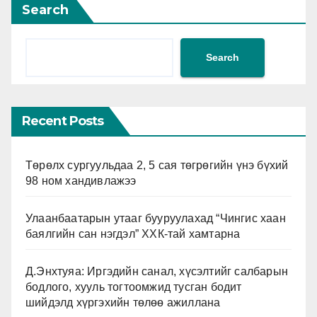
Search
Search
Recent Posts
Төрөлх сургуульдаа 2, 5 сая төгрөгийн үнэ бүхий
98 ном хандивлажээ
Улаанбаатарын утааг бууруулахад “Чингис хаан
баялгийн сан нэгдэл” ХХК-тай хамтарна
Д.Энхтуяа: Иргэдийн санал, хүсэлтийг салбарын
бодлого, хууль тогтоомжид тусган бодит
шийдэлд хүргэхийн төлөө ажиллана