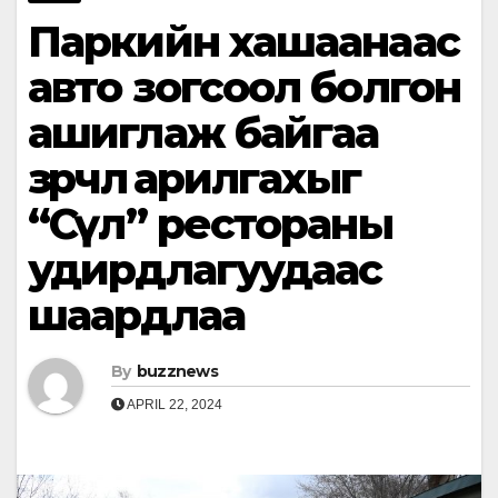
Паркийн хашаанаас
авто зогсоол болгон
ашиглаж байгаа
зөрчлөө арилгахыг
“Сөүл” рестораны
удирдлагуудаас
шаардлаа
By
buzznews
APRIL 22, 2024