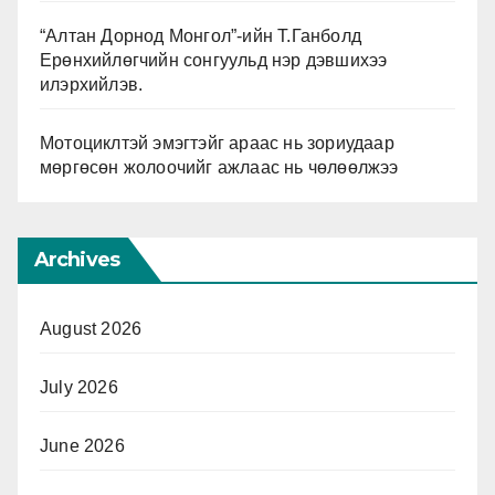
“Алтан Дорнод Монгол”-ийн Т.Ганболд
Ерөнхийлөгчийн сонгуульд нэр дэвшихээ
илэрхийлэв.
Мотоциклтэй эмэгтэйг араас нь зориудаар
мөргөсөн жолоочийг ажлаас нь чөлөөлжээ
Archives
August 2026
July 2026
June 2026