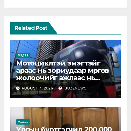
Related Post
МЭДЭЭ
Мотоциклтэй эмэгтэйг
араас нь зориудаар мөргөсөн
жолоочийг ажлаас нь
чөлөөлжээ
AUGUST 7, 2026
BUZZNEWS
МЭДЭЭ
Улсын бүртгэгчид 200.000