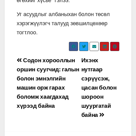
өгөхийг хүсье” гэлээ.
Уг асуудлыг албаныхан болон төсөл
хэрэгжүүлэгч талууд зөвшилцөхөөр
тогтлоо.
Post
Содон хорооллын
Ихэнх
navigation
оршин суугчид: галын
нутгаар
болон эмнэлгийн
сэрүүсэж,
машин орж гарах
цасан болон
боломж хаагдахад
шороон
хүрээд байна
шуургатай
байна