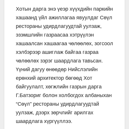
Хотын дарга энэ үеэр хүүхдийн паркийн
хашаанд үйл ажиллагаа явуулдаг Сөүл
рестораны удирдлагуудтай уулзаж,
эзэмшлийн газраасаа хэтрүүлэн
хашаалсан хашаагаа чөлөөлөх, зогсоол
хэлбэрээр ашиглаж байгаа газраа
чөлөөлөх зэрэг шаардлага тавьсан.
Үүний дагуу өнөөдөр Нийслэлийн
ерөнхий архитектор бөгөөд Хот
байгуулалт, хөгжлийн газрын дарга
Г.Батзориг болон холбогдох албаныхан
“Сөүл” рестораны удирдлагуудтай
уулзаж, дээрх зөрчлийг арилгах
шаардлага хүргүүллээ.