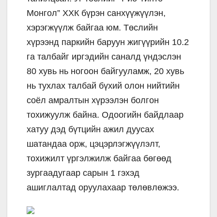
Монгол” ХХК бүрэн санхүүжүүлэн,
хэрэгжүүлж байгаа юм. Төслийн
хүрээнд паркийн баруун жигүүрийн 10.2
га талбайг иргэдийн саналд үндэслэн
80 хувь нь ногоон байгууламж, 20 хувь
нь тухлах талбай бүхий олон нийтийн
соёл амралтын хүрээлэн болгон
тохижуулж байна. Одоогийн байдлаар
хатуу дэд бүтцийн ажил дуусах
шатандаа орж, цэцэрлэгжүүлэлт,
тохижилт үргэлжилж байгаа бөгөөд
зургаадугаар сарын 1 гэхэд
ашиглалтад оруулахаар төлөвлөжээ.