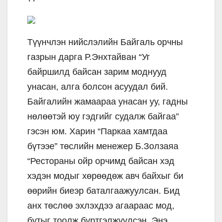
Түүнчлэн нийслэлийн Байгаль орчны
газрын дарга Р.Энхтайван “Уг
байршилд байсан зарим моднууд
унасан, алга болсон асуудал бий.
Байгалийн жамаараа унасан уу, гадны
нөлөөтэй юу гэдгийг судалж байгаа”
гэсэн юм. Харин “Паркаа хамтдаа
бүтээе” төслийн менежер Б.Золзаяа
“Рестораны ойр орчимд байсан хэд
хэдэн модыг хөрөөдөж авч байхыг би
өөрийн биеэр баталгаажуулсан. Бид
анх төслөө эхлэхдээ агаараас мод,
бутыг тоолж бүртгэлжүүлсэн. Энэ