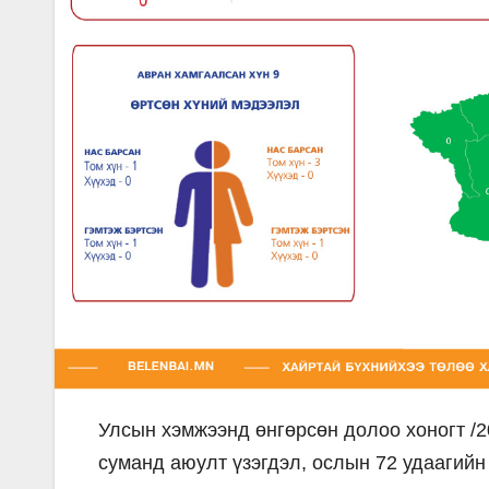
Улсын хэмжээнд өнгөрсөн долоо хоногт /20
суманд аюулт үзэгдэл, ослын 72 удаагийн