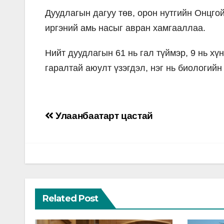
Дуудлагын дагуу төв, орон нутгийн Онцго
иргэний амь насыг авран хамгааллаа.
Нийт дуудлагын 61 нь гал түймэр, 9 нь хү
гаралтай аюулт үзэгдэл, нэг нь биологийн
Post
Улаанбаатарт цастай
navigation
Related Post