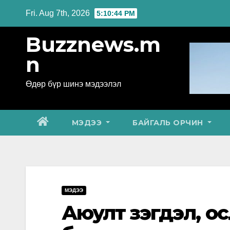
Skip
Fri. Aug 7th, 2026
5:10:45 PM
to
Buzznews.m
content
n
Өдөр бүр шинэ мэдээлэл
МЭДЭЭ
БАЙГАЛЬ ОРЧИН
МЭДЭЭ
Аюулт үзэгдэл, ос