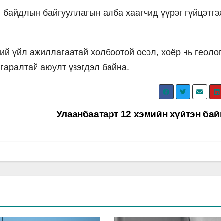
й байдлын байгууллагын алба хаагчид үүрэг гүйцэтгэ
ний үйл ажиллагаатай холбоотой осол, хоёр нь геоло
 гаралтай аюулт үзэгдэл байна.
Улаанбаатарт 12 хэмийн хүйтэн ба