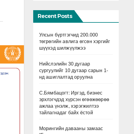
Recent Posts
Улсын бүртгэгчид 200.000
төгрөгийн авлига өгсөн хэргийг
шүүхэд шилжүүлжээ
Нийслэлийн 30 дугаар
сургуулийг 10 дугаар сарын 1-
нд ашиглалтад оруулна
С.Бямбацогт: Иргэд, бизнес
эрхлэгчдэд хүрсэн өгөөжөөрөө
ажлаа үнэлж, хэрэгжилтээ
тайлагнадаг байх ёстой
Морингийн давааны замаас