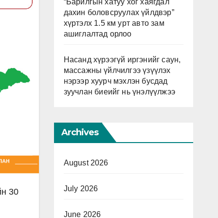
“Барилгын хатуу хог хаягдал
дахин боловсруулах үйлдвэр”
хүртэлх 1.5 км урт авто зам
ашиглалтад орлоо
Насанд хүрээгүй иргэнийг саун,
массажны үйлчилгээ үзүүлэх
нэрээр хуурч мэхлэн бусдад
зуучлан биеийг нь үнэлүүлжээ
Archives
August 2026
July 2026
йн 30
June 2026