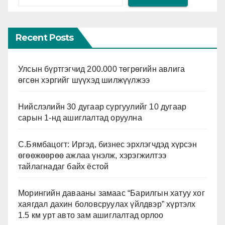
Recent Posts
Улсын бүртгэгчид 200.000 төгрөгийн авлига
өгсөн хэргийг шүүхэд шилжүүлжээ
Нийслэлийн 30 дугаар сургуулийг 10 дугаар
сарын 1-нд ашиглалтад оруулна
С.Бямбацогт: Иргэд, бизнес эрхлэгчдэд хүрсэн
өгөөжөөрөө ажлаа үнэлж, хэрэгжилтээ
тайлагнадаг байх ёстой
Морингийн давааны замаас “Барилгын хатуу хог
хаягдал дахин боловсруулах үйлдвэр” хүртэлх
1.5 км урт авто зам ашиглалтад орлоо