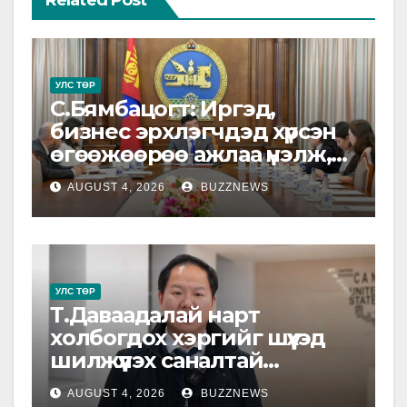
УЛС ТӨР
С.Бямбацогт: Иргэд,
бизнес эрхлэгчдэд хүрсэн
өгөөжөөрөө ажлаа үнэлж,
хэрэгжилтээ тайлагнадаг
AUGUST 4, 2026
BUZZNEWS
байх ёстой
УЛС ТӨР
Т.Даваадалай нарт
холбогдох хэргийг шүүхэд
шилжүүлэх саналтай
прокурорын байгууллагад
AUGUST 4, 2026
BUZZNEWS
шилжүүлжээ