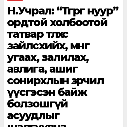
Н.Учрал: “Төгрөг нуур”
ордтой холбоотой
татвар төлөхөөс
зайлсхийх, мөнгө
угаах, залилах,
авлига, ашиг
сонирхлын зөрчил
үүсгэсэн байж
болзошгүй
асуудлыг
шалгуулна