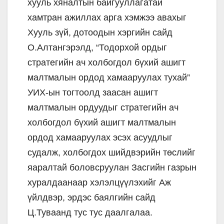
хууль хяналтын байгууллагатай
хамтран ажиллах арга хэмжээ авахыг
Хууль зүй, дотоодын хэргийн сайд
О.Алтангэрэлд, “Тодорхой ордыг
стратегийн ач холбогдол бүхий ашигт
малтмалын ордод хамааруулах тухай”
УИХ-ын тогтоолд заасан ашигт
малтмалын ордуудыг стратегийн ач
холбогдол бүхий ашигт малтмалын
ордод хамааруулах эсэх асуудлыг
судалж, холбогдох шийдвэрийн төслийг
яаралтай боловсруулан Засгийн газрын
хуралдаанаар хэлэлцүүлэхийг Аж
үйлдвэр, эрдэс баялгийн сайд
Ц.Туваанд тус тус даалгалаа.