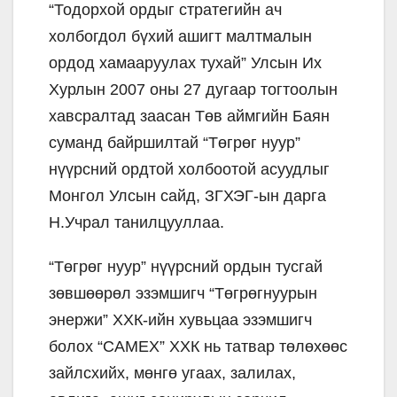
“Тодорхой ордыг стратегийн ач
холбогдол бүхий ашигт малтмалын
ордод хамааруулах тухай” Улсын Их
Хурлын 2007 оны 27 дугаар тогтоолын
хавсралтад заасан Төв аймгийн Баян
суманд байршилтай “Төгрөг нуур”
нүүрсний ордтой холбоотой асуудлыг
Монгол Улсын сайд, ЗГХЭГ-ын дарга
Н.Учрал танилцууллаа.
“Төгрөг нуур” нүүрсний ордын тусгай
зөвшөөрөл эзэмшигч “Төгрөгнуурын
энержи” ХХК-ийн хувьцаа эзэмшигч
болох “САМЕХ” ХХК нь татвар төлөхөөс
зайлсхийх, мөнгө угаах, залилах,