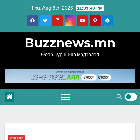
Skip
Thu. Aug 6th, 2026
11:33:41 PM
to
content
Buzznews.mn
Өдөр бүр шинэ мэдээлэл
УЛС ТӨР