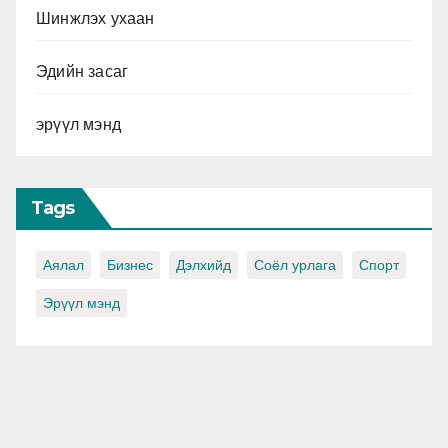
Шинжлэх ухаан
Эдийн засаг
эрүүл мэнд
Tags
Аялал
Бизнес
Дэлхийд
Соёл урлага
Спорт
Эрүүл мэнд