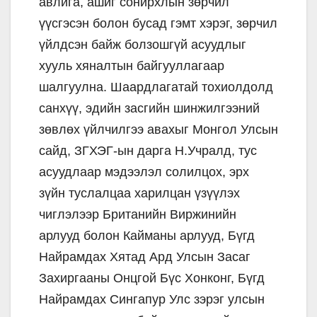
авлига, ашиг сонирхлын зөрчил
үүсгэсэн болон бусад гэмт хэрэг, зөрчил
үйлдсэн байж болзошгүй асуудлыг
хууль хяналтын байгууллагаар
шалгуулна. Шаардлагатай тохиолдолд
санхүү, эдийн засгийн шинжилгээний
зөвлөх үйлчилгээ авахыг Монгол Улсын
сайд, ЗГХЭГ-ын дарга Н.Учралд, тус
асуудлаар мэдээлэл солилцох, эрх
зүйн туслалцаа харилцан үзүүлэх
чиглэлээр Британийн Виржинийн
арлууд болон Кайманы арлууд, Бүгд
Найрамдах Хятад Ард Улсын Засаг
Захиргааны Онцгой Бүс Хонконг, Бүгд
Найрамдах Сингапур Улс зэрэг улсын