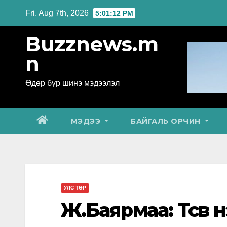
Skip
Fri. Aug 7th, 2026
5:01:13 PM
to
Buzznews.m
content
n
Өдөр бүр шинэ мэдээлэл
МЭДЭЭ
БАЙГАЛЬ ОРЧИН
УЛС ТӨР
Ж.Баярмаа: Төсөв