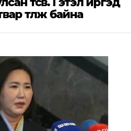
сан төсөв. Гэтэл иргэд
твар төлж байна