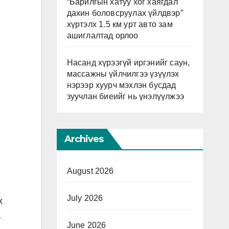
“Барилгын хатуу хог хаягдал
дахин боловсруулах үйлдвэр”
хүртэлх 1.5 км урт авто зам
ашиглалтад орлоо
Насанд хүрээгүй иргэнийг саун,
массажны үйлчилгээ үзүүлэх
нэрээр хуурч мэхлэн бусдад
зуучлан биеийг нь үнэлүүлжээ
Archives
August 2026
July 2026
х
ь
June 2026