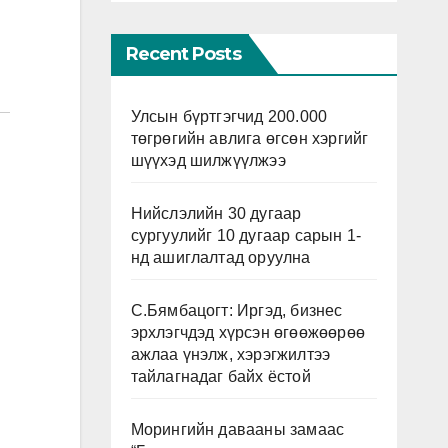
Recent Posts
Улсын бүртгэгчид 200.000
төгрөгийн авлига өгсөн хэргийг
шүүхэд шилжүүлжээ
Нийслэлийн 30 дугаар
сургуулийг 10 дугаар сарын 1-
нд ашиглалтад оруулна
С.Бямбацогт: Иргэд, бизнес
эрхлэгчдэд хүрсэн өгөөжөөрөө
ажлаа үнэлж, хэрэгжилтээ
тайлагнадаг байх ёстой
Морингийн давааны замаас