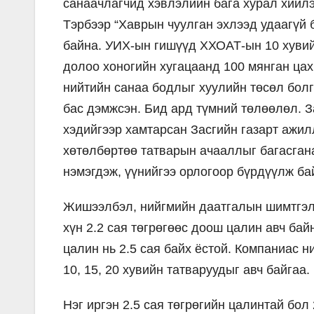
санаачлагчид хэвлэлийн бага хурал хийлэ
Тэрбээр “Хаврын чуулган эхлээд удаагүй 
байна. УИХ-ын гишүүд ХХОАТ-ын 10 хувийг
долоо хоногийн хугацаанд 100 мянган цах
нийтийн санаа бодлыг хуулийн төсөл болг
бас дэмжсэн. Бид ард түмний төлөөлөл. 
хэдийгээр хамтарсан Засгийн газарт ажил
хөтөлбөртөө татварын ачааллыг багасгана
нэмэгдэж, үүнийгээ орлогоор бүрдүүлж ба
Жишээлбэл, нийгмийн даатгалын шимтгэл 
хүн 2.2 сая төгрөгөөс доош цалин авч бай
цалин нь 2.5 сая байх ёстой. Компаниас н
10, 15, 20 хувийн татваруудыг авч байгаа.
Нэг иргэн 2.5 сая төгрөгийн цалинтай бол