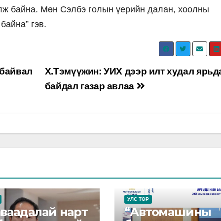
үлж байна. Мөн Сэлбэ голын үерийн далан, хоолны
байна” гэв.
 байвал
Х.Тэмүүжин: УИХ дээр илт худал ярьд
байдал газар авлаа
УЛС ТӨР
аваадалай нарт
“Автомашины