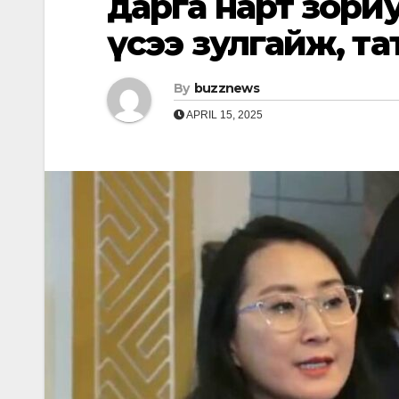
дарга нарт зориул
үсээ зулгайж, та
By
buzznews
APRIL 15, 2025