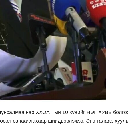
.Пунсалмаа нар ХХОАТ-ын 10 хувийг НЭГ ХУВЬ болго
төсөл санаачлахаар шийдвэрлэжээ. Энэ талаар хуул