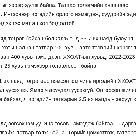
ыг хэрэгжүүлж байна. Татвар төлөгчийн ачаанаас
й. Ингэснээр иргэдийн орлого нэмэгдэж, сүүдрийн эд
гдэх гэх мэт ач холбогдолтой.
яд төгрөг байсан бол 2025 онд 33.7 их наяд буюу 11
 хотын албан татвар 100 хувь, авто тээврийн хэрэгс
твар 400 хувь нэмэгдсэн. ХХОАТ-ын хувьд, 2022-2023
г 25 хувь нэмэхээр төлөвлөсөн байна.
1 их наяд төгрөгөөр нэмсэн юм чинь иргэдийн ХХОА
ал үүсэх вэ. Ямар ч асуудал үүсэхгүй. Өнгөрсөн жили
э байхад л иргэдийн татварын 2.5 их наядын зөрүүг 
лд зогсох юм уу. Энэ төсөв нэмэгдэж байгаа нь дарг
улгайж, татвар төлж байна. Төрийг цомхотгож, татвар