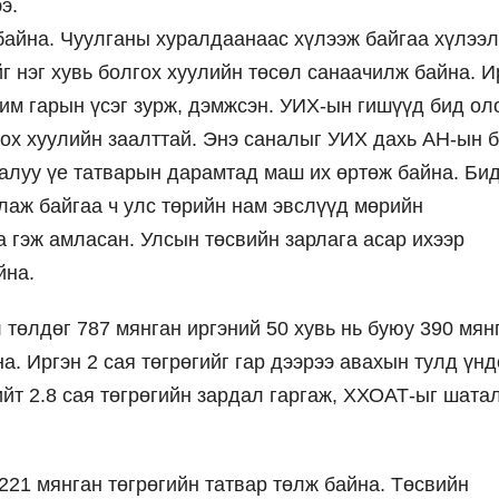
э.
байна. Чуулганы хуралдаанаас хүлээж байгаа хүлээл
 нэг хувь болгох хуулийн төсөл санаачилж байна. И
им гарын үсэг зурж, дэмжсэн. УИХ-ын гишүүд бид ол
ох хуулийн заалттай. Энэ саналыг УИХ дахь АН-ын б
Залуу үе татварын дарамтад маш их өртөж байна. Би
лаж байгаа ч улс төрийн нам эвслүүд мөрийн
 гэж амласан. Улсын төсвийн зарлага асар ихээр
йна.
төлдөг 787 мянган иргэний 50 хувь нь буюу 390 мян
на. Иргэн 2 сая төгрөгийг гар дээрээ авахын тулд үнд
ийт 2.8 сая төгрөгийн зардал гаргаж, ХХОАТ-ыг шата
 221 мянган төгрөгийн татвар төлж байна. Төсвийн