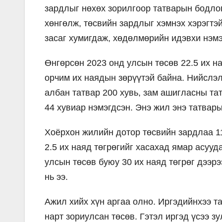
зардлыг нөхөх зорилгоор татварын бодлог
хөнгөлж, төсвийн зардлыг хэмнэх хэрэгтэ
засаг хумигдаж, хөдөлмөрийн идэвхи нэмэ
Өнгөрсөн 2023 онд улсын төсөв 22.5 их на
орчим их наядын зөрүүтэй байна. Нийслэл
албан татвар 200 хувь, зам ашигласны та
44 хувиар нэмэгдсэн. Энэ жил энэ татвары
Хоёрхон жилийн дотор төсвийн зардлаа 1
2.5 их наяд төгрөгийг хасахад ямар асууд
улсын төсөв буюу 30 их наяд төгрөг дээрэ
нь ээ.
Ажил хийх хүн аргаа олно. Иргэдийнхээ та
нарт зориулсан төсөв. Гэтэл иргэд үсээ з