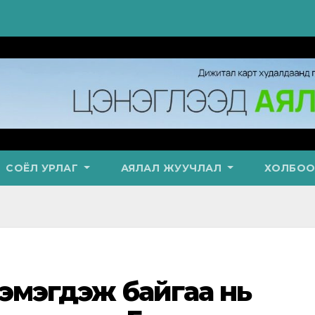
СОЁЛ УРЛАГ
АЯЛАЛ ЖУУЧЛАЛ
ХОЛБОО
 нэмэгдэж байгаа нь