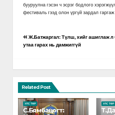
бууруулна гэсэн ч эсрэг бодлого хэрэгжү
фестиваль гээд олон үргүй зардал гаргаж 
Post
Ж.Батжаргал: Түлш, хийг ашиглаж л
navigation
утаа гарах нь дамжиггүй
Related Post
УЛС ТӨР
УЛС ТӨР
С.Бямбацогт:
Т.Д