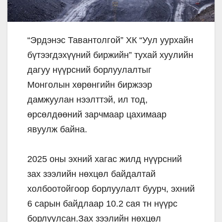
“Эрдэнэс Тавантолгой” ХК “Уул уурхайн
бүтээгдэхүүний биржийн” тухай хуулийн
дагуу нүүрсний борлуулалтыг
Монголын хөрөнгийн биржээр
дамжуулан нээлттэй, ил тод,
өрсөлдөөний зарчмаар цахимаар
явуулж байна.
2025 оны эхний хагас жилд нүүрсний
зах зээлийн нөхцөл байдалтай
холбоотойгоор борлуулалт буурч, эхний
6 сарын байдлаар 10.2 сая тн нүүрс
борлуулсан.Зах зээлийн нөхцөл