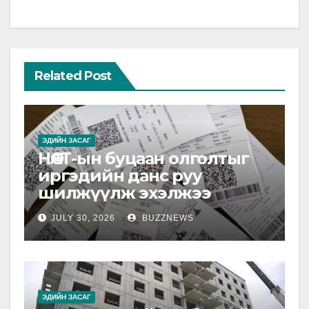
Related Post
ЭДИЙН ЗАСАГ
НӨАТ-ын буцаан олголтыг
иргэдийн данс руу
шилжүүлж эхэлжээ
JULY 30, 2026
BUZZNEWS
ЭДИЙН ЗАСАГ