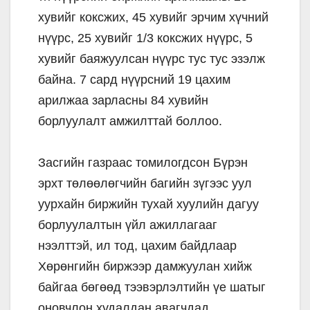
хувийг коксжих, 45 хувийг эрчим хүчний
нүүрс, 25 хувийг 1/3 коксжих нүүрс, 5
хувийг баяжуулсан нүүрс тус тус эзэлж
байна. 7 сард нүүрсний 19 цахим
арилжаа зарласны 84 хувийн
борлуулалт амжилттай боллоо.
Засгийн газраас томилогдсон Бүрэн
эрхт төлөөлөгчийн багийн зүгээс уул
уурхайн биржийн тухай хуулийн дагуу
борлуулалтын үйл ажиллагааг
нээлттэй, ил тод, цахим байдлаар
Хөрөнгийн биржээр дамжуулан хийж
байгаа бөгөөд тээвэрлэлтийн үе шатыг
оновчлон худалдан авагчдад