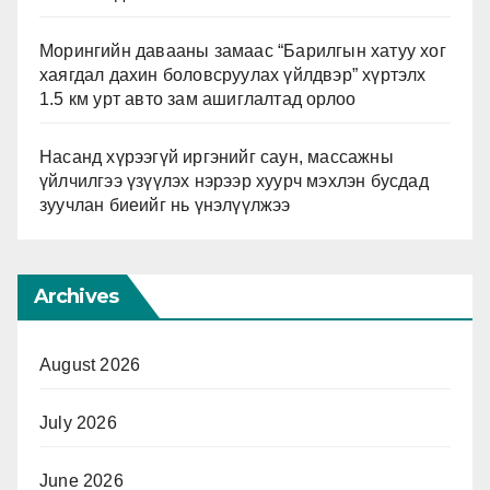
Морингийн давааны замаас “Барилгын хатуу хог
хаягдал дахин боловсруулах үйлдвэр” хүртэлх
1.5 км урт авто зам ашиглалтад орлоо
Насанд хүрээгүй иргэнийг саун, массажны
үйлчилгээ үзүүлэх нэрээр хуурч мэхлэн бусдад
зуучлан биеийг нь үнэлүүлжээ
Archives
August 2026
July 2026
June 2026