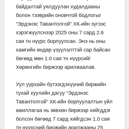
байдалтай уялдуулан худалдааны
болон тээврийн оновчтой бодлогыг
“Эрдэнэс Тавантолгой” ХК-ийн зүгээс
хэрэгжүүлснээр 2025 оны 7 сард 2.6
сая тн нүүрс борлуулсан. Энэ нь оны
хамгийн өндөр үзүүлэлттэй сар байсан
бөгөөд мөн 1.0 сая тн нүүрсийг
Хөрөнгийн биржээр арилжаалав.
Уул уурхайн бүтээгдэхүүний биржийн
тухай хуулийн дагуу “Эрдэнэс
Тавантолгой” ХК-ийн борлуулалтын үйл
ажиллагаа нь зөвхөн биржээр хийгддэг
болсон бөгөөд 7 сард хийгдсэн 1.0 сая
тн нүүрсний биржийн арилжааны 25