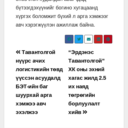
бүтээгдэхүүнийг богино хугацаанд
хүргэх боломжит бүхий л арга хэмжээг
авч хэрэгжүүлэн ажиллаж байна.
Post
Тавантолгой
“Эрдэнэс
navigation
нүүрс ачих
Тавантолгой”
логистикийн төвд
ХК оны эхний
үүссэн асуудалд
хагас жилд 2.5
БЭТ-ийн баг
их наяд
шуурхай арга
төгрөгийн
хэмжээ авч
борлуулалт
эхэлжээ
хийв