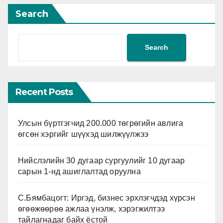
Search
Search
Recent Posts
Улсын бүртгэгчид 200.000 төгрөгийн авлига
өгсөн хэргийг шүүхэд шилжүүлжээ
Нийслэлийн 30 дугаар сургуулийг 10 дугаар
сарын 1-нд ашиглалтад оруулна
С.Бямбацогт: Иргэд, бизнес эрхлэгчдэд хүрсэн
өгөөжөөрөө ажлаа үнэлж, хэрэгжилтээ
тайлагнадаг байх ёстой