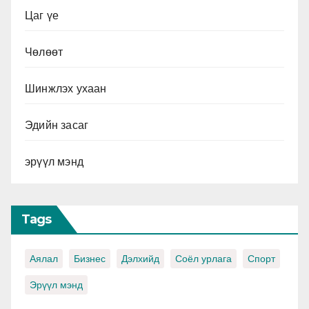
Цаг үе
Чөлөөт
Шинжлэх ухаан
Эдийн засаг
эрүүл мэнд
Tags
Аялал
Бизнес
Дэлхийд
Соёл урлага
Спорт
Эрүүл мэнд