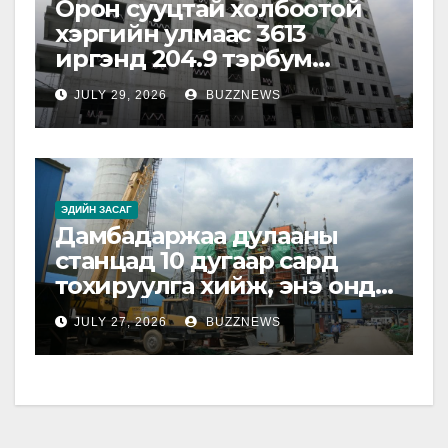
Орон сууцтай холбоотой
хэргийн улмаас 3613
иргэнд 204.9 тэрбум
төгрөгийн хохирол
JULY 29, 2026
BUZZNEWS
учирчээ
ЭДИЙН ЗАСАГ
Дамбадаржаа дулааны
станцад 10 дугаар сард
тохируулга хийж, энэ онд
ашиглалтад оруулна
JULY 27, 2026
BUZZNEWS