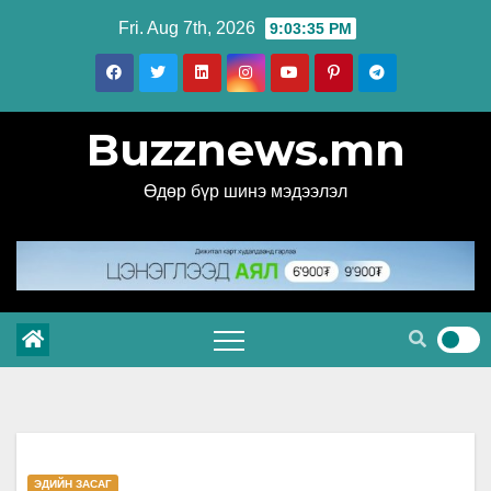
Skip
Fri. Aug 7th, 2026
9:03:36 PM
to
content
Buzznews.mn
Өдөр бүр шинэ мэдээлэл
ЭДИЙН ЗАСАГ