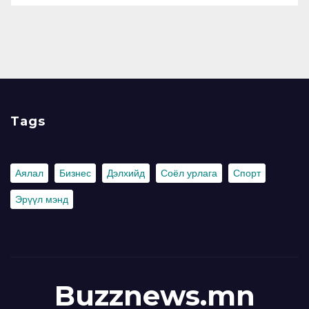
Tags
Аялал
Бизнес
Дэлхийд
Соёл урлага
Спорт
Эрүүл мэнд
Buzznews.mn