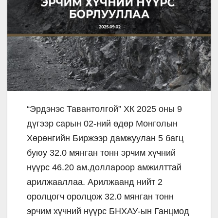
“Эрдэнэс Тавантолгой” ХК 2025 оны 9
дүгээр сарын 02-ний өдөр Монголын
Хөрөнгийн Биржээр дамжуулан 5 багц
буюу 32.0 мянган тонн эрчим хүчний
нүүрс 46.20 ам.доллароор амжилттай
арилжааллаа. Арилжаанд нийт 2
оролцогч оролцож 32.0 мянган тонн
эрчим хүчний нүүрс БНХАУ-ын Ганцмод