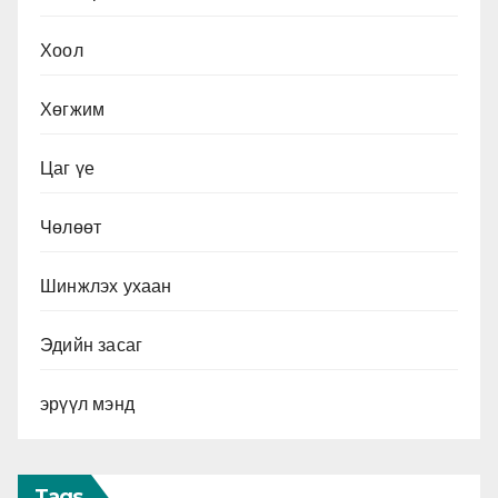
Хоол
Хөгжим
Цаг үе
Чөлөөт
Шинжлэх ухаан
Эдийн засаг
эрүүл мэнд
Tags