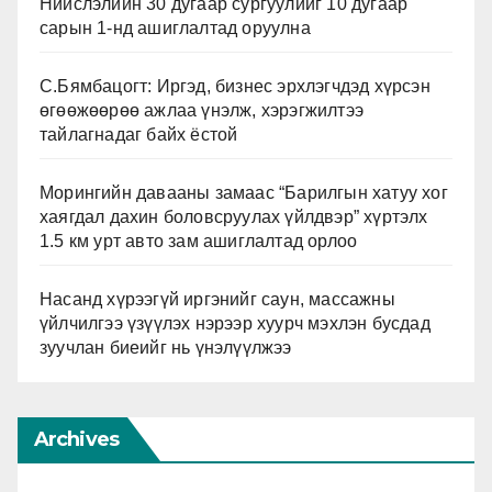
Нийслэлийн 30 дугаар сургуулийг 10 дугаар
сарын 1-нд ашиглалтад оруулна
С.Бямбацогт: Иргэд, бизнес эрхлэгчдэд хүрсэн
өгөөжөөрөө ажлаа үнэлж, хэрэгжилтээ
тайлагнадаг байх ёстой
Морингийн давааны замаас “Барилгын хатуу хог
хаягдал дахин боловсруулах үйлдвэр” хүртэлх
1.5 км урт авто зам ашиглалтад орлоо
Насанд хүрээгүй иргэнийг саун, массажны
үйлчилгээ үзүүлэх нэрээр хуурч мэхлэн бусдад
зуучлан биеийг нь үнэлүүлжээ
Archives