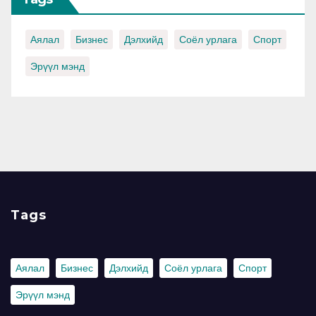
Аялал
Бизнес
Дэлхийд
Соёл урлага
Спорт
Эрүүл мэнд
Tags
Аялал
Бизнес
Дэлхийд
Соёл урлага
Спорт
Эрүүл мэнд