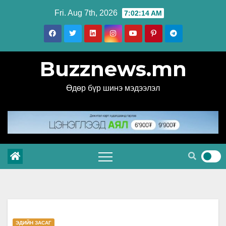
Skip
Fri. Aug 7th, 2026
7:02:15 AM
to
content
Buzznews.mn
Өдөр бүр шинэ мэдээлэл
ЭДИЙН ЗАСАГ