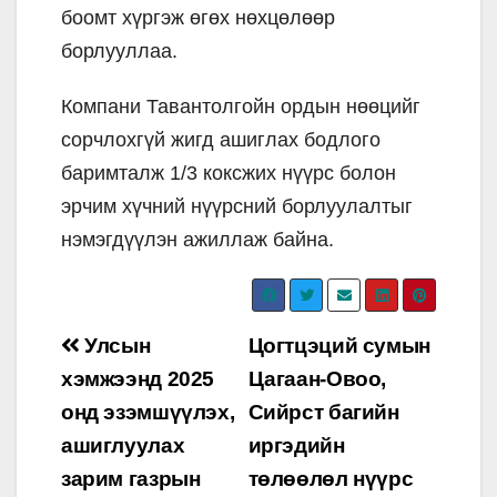
боомт хүргэж өгөх нөхцөлөөр
борлууллаа.
Компани Тавантолгойн ордын нөөцийг
сорчлохгүй жигд ашиглах бодлого
баримталж 1/3 коксжих нүүрс болон
эрчим хүчний нүүрсний борлуулалтыг
нэмэгдүүлэн ажиллаж байна.
Post
Улсын
Цогтцэций сумын
navigation
хэмжээнд 2025
Цагаан-Овоо,
онд эзэмшүүлэх,
Сийрст багийн
ашиглуулах
иргэдийн
зарим газрын
төлөөлөл нүүрс