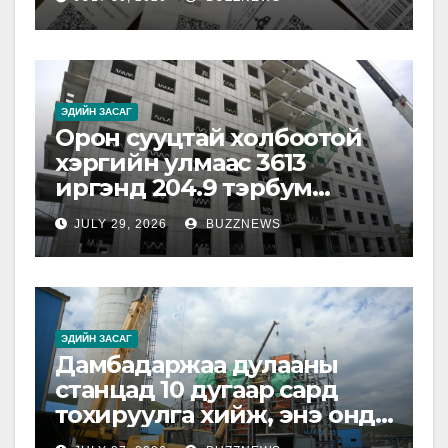
ЭДИЙН ЗАСАГ
Орон сууцтай холбоотой
хэргийн улмаас 3613
иргэнд 204.9 тэрбум
төгрөгийн хохирол
JULY 29, 2026
BUZZNEWS
учирчээ
ЭДИЙН ЗАСАГ
Дамбадаржаа дулааны
станцад 10 дугаар сард
тохируулга хийж, энэ онд
ашиглалтад оруулна