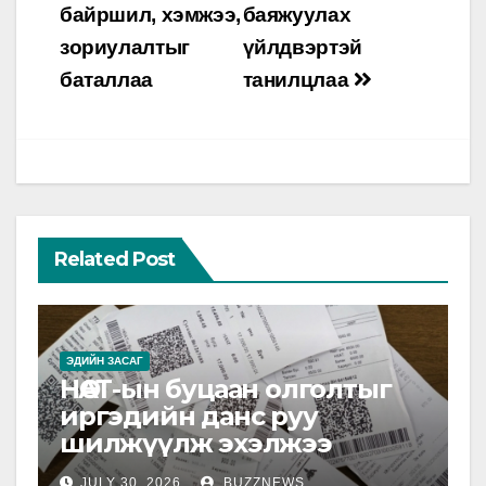
байршил, хэмжээ,
баяжуулах
зориулалтыг
үйлдвэртэй
баталлаа
танилцлаа
Related Post
ЭДИЙН ЗАСАГ
НӨАТ-ын буцаан олголтыг
иргэдийн данс руу
шилжүүлж эхэлжээ
JULY 30, 2026
BUZZNEWS