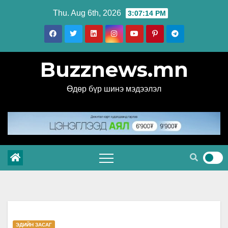
Skip
Thu. Aug 6th, 2026
3:07:15 PM
to
content
Buzznews.mn
Өдөр бүр шинэ мэдээлэл
ЭДИЙН ЗАСАГ