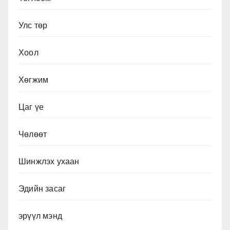
Улс төр
Хоол
Хөгжим
Цаг үе
Чөлөөт
Шинжлэх ухаан
Эдийн засаг
эрүүл мэнд