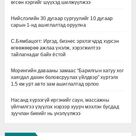
өгсөн хэргийг шүүхэд шилжүүлжээ
Нийслэлийн 30 дугаар сургуулийг 10 дугаар
сарын 1-нд ашиглалтад оруулна
С.Бямбацогт: Иргэд, бизнес эрхлэгчдэд хүрсэн
өгөөжөөрөө ажлаа үнэлж, хэрэгжилтээ
тайлагнадаг байх ёстой
Морингийн давааны замаас “Барилгын хатуу хог
хаягдал дахин боловсруулах үйлдвэр” хүртэлх
1.5 км урт авто зам ашиглалтад орлоо
Насанд хүрээгүй иргэнийг саун, массажны
үйлчилгээ үзүүлэх нэрээр хуурч мэхлэн бусдад
зуучлан биеийг нь үнэлүүлжээ