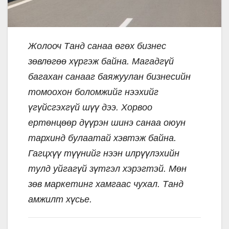
Жолооч Танд санаа өгөх бизнес
зөвлөгөө хүргэж байна. Магадгүй
багахан санааг баяжуулан бизнесийн
томоохон боломжийг нээхийг
үгүйсгэхгүй шүү дээ. Хорвоо
ертөнцөөр дүүрэн шинэ санаа оюун
тархинд булаатай хэвтэж байна.
Гагцхүү түүнийг нээн илрүүлэхийн
тулд уйгагүй зүтгэл хэрэгтэй. Мөн
зөв маркетинг хамгаас чухал. Танд
амжилт хүсье.