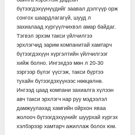
бүтээгдэхүүнүүдийг заавал дэлгүүр орж
сонгох шаардлагагүй, шууд л
захиалаад хүргүүлчихвэл амар байдаг.
Тэгвэл эрхэм такси үйлчилгээ
эрхлэгчид зарим компанитай хамтарч
бүтээгдэхүүн хүргэлтийн үйлчилгээг
хийж болно. Ингэхдээ мөн л 20-30
зэргээр бүлэг үүсгэж, такси бүртээ
тухайн бүтээгдэхүүнээс нөөцөлнө.
Ингээд цаад компани захиалга хүлээн
авч такси эрхлэгч нар руу мэдээлэл
дамжуулахад хамгийн ойрхон яваа
жолооч бүтээгдэхүүнийг шуурхай хүргэх
хэлбэрээр хамтарч ажиллаж болох юм.