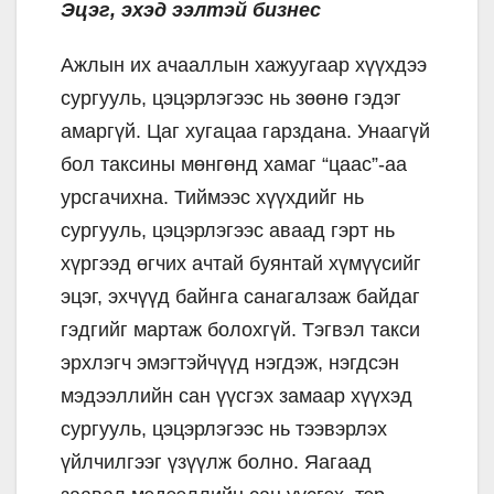
Эцэг, эхэд ээлтэй бизнес
Ажлын их ачааллын хажуугаар хүүхдээ
сургууль, цэцэрлэгээс нь зөөнө гэдэг
амаргүй. Цаг хугацаа гарздана. Унаагүй
бол таксины мөнгөнд хамаг “цаас”-аа
урсгачихна. Тиймээс хүүхдийг нь
сургууль, цэцэрлэгээс аваад гэрт нь
хүргээд өгчих ачтай буянтай хүмүүсийг
эцэг, эхчүүд байнга санагалзаж байдаг
гэдгийг мартаж болохгүй. Тэгвэл такси
эрхлэгч эмэгтэйчүүд нэгдэж, нэгдсэн
мэдээллийн сан үүсгэх замаар хүүхэд
сургууль, цэцэрлэгээс нь тээвэрлэх
үйлчилгээг үзүүлж болно. Яагаад