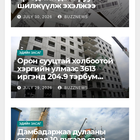
шилжүүлж эхэлжээ
JULY 30, 2026
BUZZNEWS
ЭДИЙН ЗАСАГ
Орон сууцтай холбоотой
хэргийн улмаас 3613
иргэнд 204.9 тэрбум
төгрөгийн хохирол
JULY 29, 2026
BUZZNEWS
учирчээ
ЭДИЙН ЗАСАГ
Дамбадаржаа дулааны
станцад 10 дугаар сард