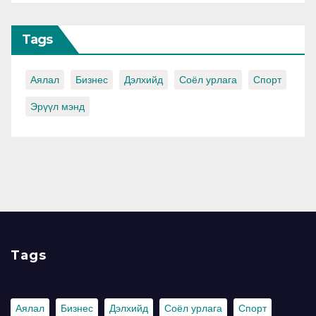
Tags
Аялал
Бизнес
Дэлхийд
Соёл урлага
Спорт
Эрүүл мэнд
Tags
Аялал
Бизнес
Дэлхийд
Соёл урлага
Спорт