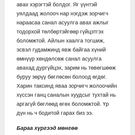
авах хэрэгтэй болдог. Яг үүнтэй
уялдаад жолооч нар нэгдэж зорчигч
нараасаа санал асуулга авах ажлыг
тодорхой төлбөртэйгөөр гүйцэтгэх
боломжтой. Айлын хаалга тогшиж,
эсвэл гудамжинд явж байгаа хүний
өмнүүр хөндөлсөж санал асуулга
авахад дургүйцэх, зарим нь төвөгшөөж
буруу зөрүү бөглөсөн болоод өгдөг.
Харин таксинд яваа зорчигч жолоочийн
хүссэн ганц саналын хуудсыг тухтай нь
аргагүй бөглөөд өгөх боломжтой. Үр
дүн нь ч бодитой гарах биз ээ.
Бараа хүргээд мөнгөө