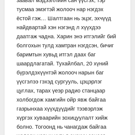
заавал мэдээллийн сан үүсгэх, тэр
тусмаа эмэгтэй жолооч нар нэгдэх
ёстой гэж… Шалтгаан нь эцэг, эхчүүд
найдвартай хэн нэгэнд л хүүхдээ
даатгаж чадна. Харин энэ итгэлийг бий
болгохын тулд хамтран нэгдсэн, бичиг
баримтын хувьд итгэл даах баг
шаардлагатай. Тухайлбал, 20 хүний
бүрэлдэхүүнтэй жолооч нарын баг
үүсгэлээ гэхэд сургууль, цэцэрлэг
цуглах, тарах үеэр радио станцаар
холбогдож хамгийн ойр явж байгаа
газрынхаа хүүхдүүдийг тээвэрлэж
хүргэх хуваарийн зохицуулалт хийж
болно. Тогоонд нь чанагдаж байгаа