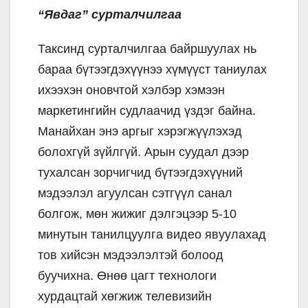
“Явдаг” сурталчилгаа
Таксинд сурталчилгаа байршуулах нь
бараа бүтээгдэхүүнээ хүмүүст таниулах
ихээхэн оновчтой хэлбэр хэмээн
маркетингийн судлаачид үздэг байна.
Манайхан энэ аргыг хэрэгжүүлэхэд
болохгүй зүйлгүй. Арын суудал дээр
тухалсан зорчигчид бүтээгдэхүүний
мэдээлэл агуулсан сэтгүүл санал
болгож, мөн жижиг дэлгэцээр 5-10
минутын танилцуулга видео явуулахад
тов хийсэн мэдээлэлтэй болоод
буучихна. Өнөө цагт технологи
хурдацтай хөгжиж телевизийн