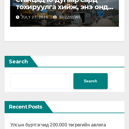
тохируулга хийж, энэ онд
ашиглалтад оруулна
JULY 27, 2026
BUZZNEWS
Search
Search
Recent Posts
Улсын бүртгэгчид 200.000 төгрөгийн авлига