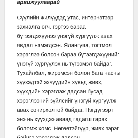
арвижуулаарай
Сүүлийн жилүүдэд утас, интернэтээр
захиалга өгч, гэртээ бараа
бүтээгдэхүүнээ үнэгүй хүргүүлж авах
явдал нэмэгдсэн. Ялангуяа, тогтмол
хэрэглээ болсон бараа бүтээгдэхүүнийг
үнэгүй хүргүүлэх нь түгээмэл байдаг.
Тухайлбал, жирэмсэн болон бага насны
хүүхэдтэй эхчүүдийн хувьд живх,
хүүхдийн хэрэглэж дадсан бусад
хэрэглээний зүйлсийг үнэгүй хүргүүлж
авах сонирхолтой байдаг. Нэгдүгээрт
энэ нь хүүхдээ аваад гадагш гарах
боломж хомс. Нөгөөтэйгүүр, живх зэрэг
байнга хэрэглэж дадсан