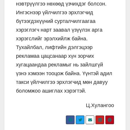
нэвтрүүлгээ нөхөөд үзчихдэг болсон.
Ингэснээр үйлчилгээ эрхлэгчид
бүтээгдэхүүний сурталчилгаагаа
хэрэглэгч нарт заавал үзүүлэх арга
хэрэгслийг эрэлхийлж байна.
Тухайлбал, лифтийн дэлгэцээр
рекламаа цацсанаар хүн зорчих
хугацаандаа рекламыг нь зайлшгүй
үзнэ хэмээн тооцож байна. Үүнтэй адил
такси үйлчилгээ эрхлэгчид мөн давуу
боломжоо ашиглах хэрэгтэй.
Ц.Хулангоо