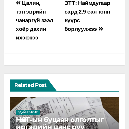
Post
Цалин,
ЭТТ: Наймдугаар
navigation
тэтгэврийн
сард 2.9 сая тонн
чанаргүй зээл
нүүрс
хоёр дахин
борлуулжээ
ихэсжээ
Related Post
ЭДИЙН ЗАСАГ
НӨАТ-ын буцаан олголтыг
иргэдийн данс руу