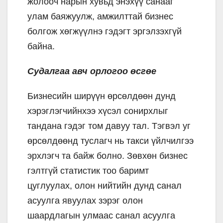
жолооч нарын хувьд энэхүү санааг
улам баяжуулж, амжилттай бизнес
болгож хөгжүүлнэ гэдэгт эргэлзэхгүй
байна.
Судалгаа авч орлогоо өсгөе
Бизнесийн ширүүн өрсөлдөөн дунд
хэрэглэгчийнхээ хүсэл сонирхлыг
тандана гэдэг том давуу тал. Тэгвэл уг
өрсөлдөөнд туслагч нь такси үйлчилгээ
эрхлэгч та байж болно. Зөвхөн бизнес
гэлтгүй статистик тоо баримт
цуглуулах, олон нийтийн дунд санал
асуулга явуулах зэрэг олон
шаардлагын улмаас санал асуулга