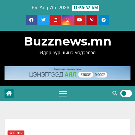
Skip
Fri. Aug 7th, 2026
11:59:33 AM
to
content
Buzznews.mn
Өдөр бүр шинэ мэдээлэл
УЛС ТӨР