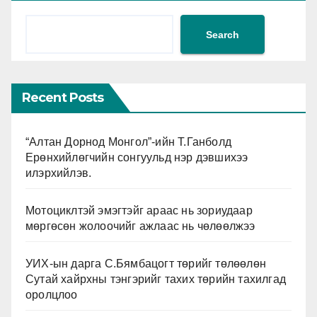
Search
Recent Posts
“Алтан Дорнод Монгол”-ийн Т.Ганболд
Ерөнхийлөгчийн сонгуульд нэр дэвшихээ
илэрхийлэв.
Мотоциклтэй эмэгтэйг араас нь зориудаар
мөргөсөн жолоочийг ажлаас нь чөлөөлжээ
УИХ-ын дарга С.Бямбацогт төрийг төлөөлөн
Сутай хайрхны тэнгэрийг тахих төрийн тахилгад
оролцлоо