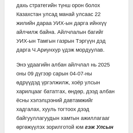
дахь стратегийн түнш орон болох
Казахстан улсад манай улсаас 22
жилийн дараа УИХ-ын дарга ийнхүү
айлчилж байна. Айлчлалын багийг
УИХ-ын Тамгын газрын Тэргүүн дэд
дарга Ч.Ариунхур үдэж мордуулав.
Энэ удаагийн албан айлчлал нь 2025
оны 09 дүгээр сарын 04-07-ны
өдрүүдэд үргэлжилж, хоёр улсын
харилцааг бататгах, өндөр, дээд албан
ёсны хэлэлцээний давтамжийг
хадгалах, хууль тогтоох дээд
байгууллагуудын хамтын ажиллагааг
өргөжүүлэх зорилготой юм
гэж Улсын