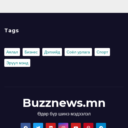
Tags
Аялал
Бизнес
Дэлхийд
Соёл урлага
Спорт
Эрүүл мэнд
Buzznews.mn
Өдөр бүр шинэ мэдээлэл