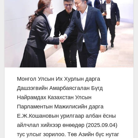
Монгол Улсын Их Хурлын дарга
Дашзэгвийн Амарбаясгалан Бүгд
Найрамдах Казахстан Улсын
Парламентын Мажилисийн дарга
Е.Ж.Кошановын урилгаар албан ёсны
айлчлал хийхээр өнөөдөр (2025.09.04)
тус улсыг зорилоо. Төв Азийн бүс нутаг