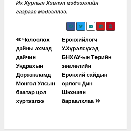
Их Хурлын Хэвлэл мэдээллийн
газраас мэдээллээ.
Post
Чөлөөлөх
Ерөнхийлөгч
navigation
дайны ахмад
У.Хүрэлсүхэд
дайчин
БНХАУ-ын Төрийн
Ундрахын
зөвлөлийн
Доржпаламд
Ерөнхий сайдын
Монгол Улсын
орлогч Дин
баатар цол
Шюэшян
хүртээлээ
бараалхлаа