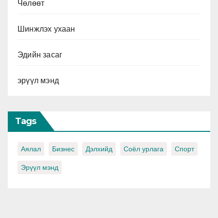
Чөлөөт
Шинжлэх ухаан
Эдийн засаг
эрүүл мэнд
Tags
Аялал
Бизнес
Дэлхийд
Соёл урлага
Спорт
Эрүүл мэнд