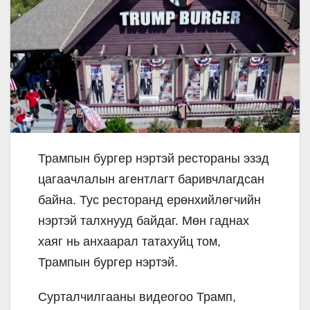
Трампын бургер нэртэй рестораны эзэд
цагаачлалын агентлагт баривчлагдсан
байна. Тус ресторанд ерөнхийлөгчийн
нэртэй талхнууд байдаг. Мөн гаднах
хаяг нь анхаарал татахуйц том,
Трампын бургер нэртэй.
Сурталчилгааны видеогоо Трамп,