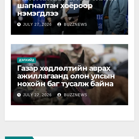
шагналтан хоёроор
нэмэгдлээ
JULY 27, 2026
BUZZNEWS
ДЭЛХИЙД
Газар хөдлөлтийн аврах
ажиллагаанд олон улсын
нохойн баг тусалж байна
JULY 22, 2026
BUZZNEWS