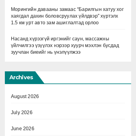
Морингийн давааны замаас “Барилгын хатуу хог
хаягдал дахин боловсруулах үйлдвэр” хүртэлх
1.5 км урт авто зам ашиглалтад орлоо
Насанд хүрээгүй иргэнийг саун, массажны
үйлчилгээ үзүүлэх нэрээр хуурч мэхлэн бусдад
зуучлан биеийг нь үнэлүүлжээ
Archives
August 2026
July 2026
June 2026