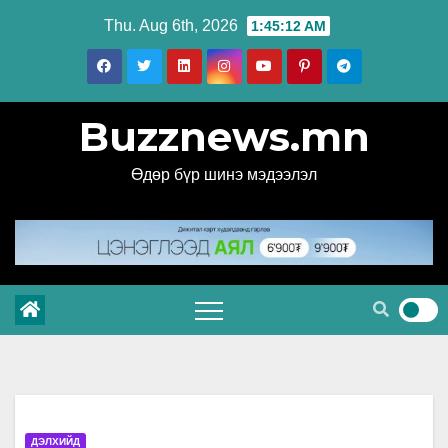
Skip
Thu. Aug 6th, 2026
1:45:13 AM
to
content
Buzznews.mn
Өдөр бүр шинэ мэдээлэл
ДЭЛХИЙД