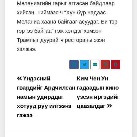
Меланиагийн гарыг атгасан байдлаар
хийсэн. Тиймээс ч “Хүн бүр надаас
Меланиа хаана байгааг асуудаг. Би тэр
гэртээ байгаа” гэж хэлдэг хэмээн
Трампыг дуурайгч рестораны эзэн
хэлжээ.
Post
Үндэсний
Ким Чен Ун
navigation
гвардийг Ардчилсан
гадаадын кино
намын удирддаг
үзсэн иргэдийг
хотууд руу илгээнэ
цаазалдаг
гэжээ