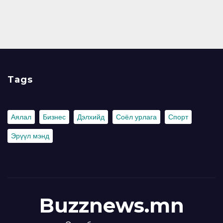
Tags
Аялал
Бизнес
Дэлхийд
Соёл урлага
Спорт
Эрүүл мэнд
Buzznews.mn