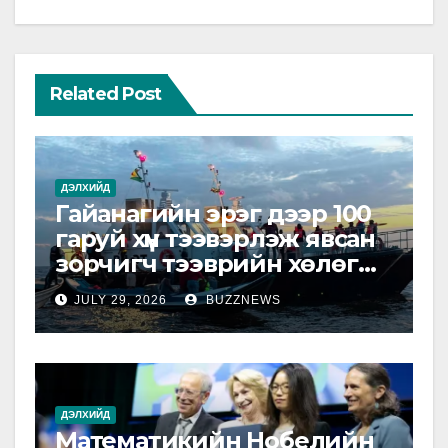
Related Post
ДЭЛХИЙД
Гайанагийн эрэг дээр 100
гаруй хүн тээвэрлэж явсан
зорчигч тээврийн хөлөг
живжээ
JULY 29, 2026
BUZZNEWS
ДЭЛХИЙД
Математикийн Нобелийн