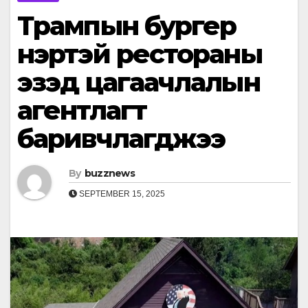
Трампын бургер
нэртэй рестораны
эзэд цагаачлалын
агентлагт
баривчлагджээ
By
buzznews
SEPTEMBER 15, 2025