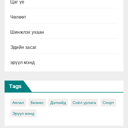
Цаг үе
Чөлөөт
Шинжлэх ухаан
Эдийн засаг
эрүүл мэнд
Tags
Аялал
Бизнес
Дэлхийд
Соёл урлага
Спорт
Эрүүл мэнд