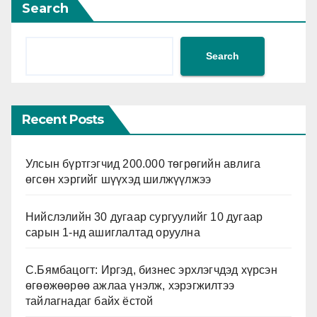
Search
Search
Recent Posts
Улсын бүртгэгчид 200.000 төгрөгийн авлига
өгсөн хэргийг шүүхэд шилжүүлжээ
Нийслэлийн 30 дугаар сургуулийг 10 дугаар
сарын 1-нд ашиглалтад оруулна
С.Бямбацогт: Иргэд, бизнес эрхлэгчдэд хүрсэн
өгөөжөөрөө ажлаа үнэлж, хэрэгжилтээ
тайлагнадаг байх ёстой