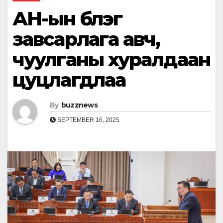
АН-ын бүлэг
завсарлага авч,
чуулганы хуралдаан
цуцлагдлаа
By
buzznews
SEPTEMBER 16, 2025