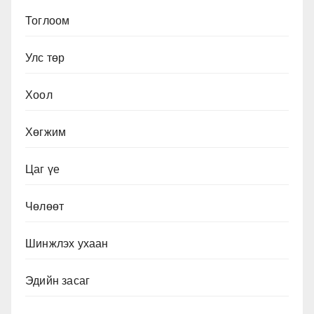
Тоглоом
Улс төр
Хоол
Хөгжим
Цаг үе
Чөлөөт
Шинжлэх ухаан
Эдийн засаг