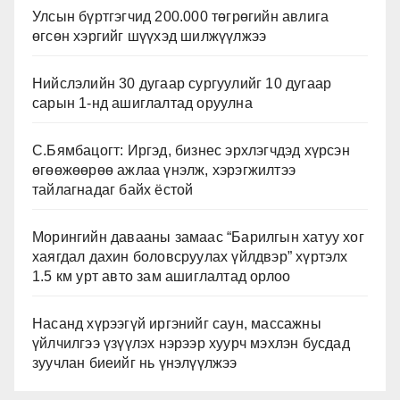
Улсын бүртгэгчид 200.000 төгрөгийн авлига
өгсөн хэргийг шүүхэд шилжүүлжээ
Нийслэлийн 30 дугаар сургуулийг 10 дугаар
сарын 1-нд ашиглалтад оруулна
С.Бямбацогт: Иргэд, бизнес эрхлэгчдэд хүрсэн
өгөөжөөрөө ажлаа үнэлж, хэрэгжилтээ
тайлагнадаг байх ёстой
Морингийн давааны замаас “Барилгын хатуу хог
хаягдал дахин боловсруулах үйлдвэр” хүртэлх
1.5 км урт авто зам ашиглалтад орлоо
Насанд хүрээгүй иргэнийг саун, массажны
үйлчилгээ үзүүлэх нэрээр хуурч мэхлэн бусдад
зуучлан биеийг нь үнэлүүлжээ