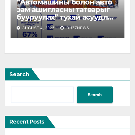
“Автомашины болон авто
зам ашигласны татварыг
бууруулах” тухай асуудлыг
намрын чуулганаар
AUGUST 4, 2026
BUZZNEWS
хэлэлцэнэ
Search
Search
Recent Posts