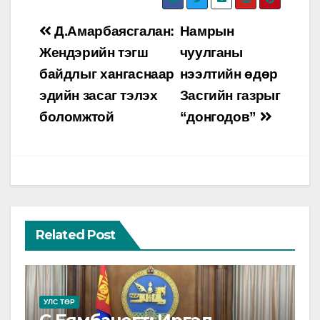
Post
Д.Амарбаясгалан:
Намрын
navigation
Жендэрийн тэгш
чуулганы
байдлыг хангаснаар
нээлтийн өдөр
эдийн засаг тэлэх
Засгийн газрыг
боломжтой
“донгодов”
Related Post
УЛС ТӨР