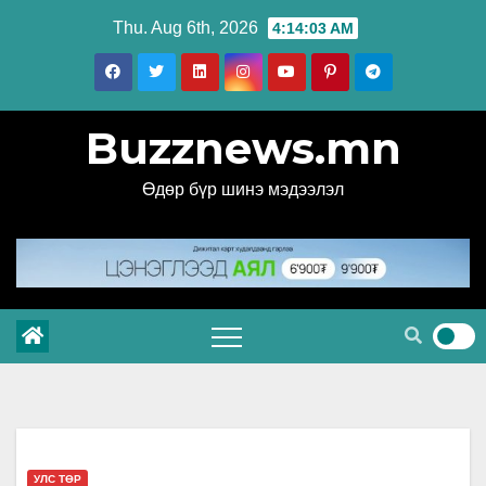
Skip
Thu. Aug 6th, 2026
4:14:04 AM
to
content
Buzznews.mn
Өдөр бүр шинэ мэдээлэл
УЛС ТӨР