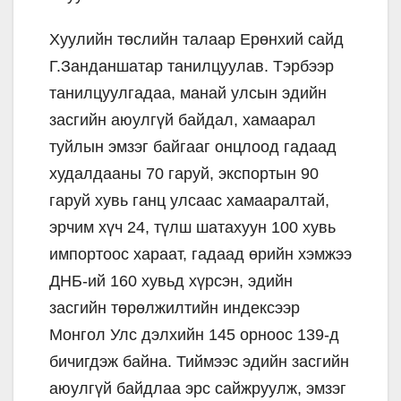
Хуулийн төслийн талаар Ерөнхий сайд
Г.Занданшатар танилцуулав. Тэрбээр
танилцуулгадаа, манай улсын эдийн
засгийн аюулгүй байдал, хамаарал
туйлын эмзэг байгааг онцлоод гадаад
худалдааны 70 гаруй, экспортын 90
гаруй хувь ганц улсаас хамааралтай,
эрчим хүч 24, түлш шатахуун 100 хувь
импортоос хараат, гадаад өрийн хэмжээ
ДНБ-ий 160 хувьд хүрсэн, эдийн
засгийн төрөлжилтийн индексээр
Монгол Улс дэлхийн 145 орноос 139-д
бичигдэж байна. Тиймээс эдийн засгийн
аюулгүй байдлаа эрс сайжруулж, эмзэг