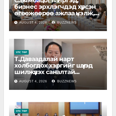
С.Бямбацогт: Иргэд,
бизнес эрхлэгчдэд хүрсэн
өгөөжөөрөө ажлаа үнэлж,
хэрэгжилтээ тайлагнадаг
AUGUST 4, 2026
BUZZNEWS
байх ёстой
УЛС ТӨР
Т.Даваадалай нарт
холбогдох хэргийг шүүхэд
шилжүүлэх саналтай
прокурорын байгууллагад
AUGUST 4, 2026
BUZZNEWS
шилжүүлжээ
УЛС ТӨР