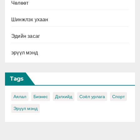
Чөлөөт
Шинжлэх ухаан
Эдийн засаг
эрүүл мэнд
Tags
Аялал
Бизнес
Дэлхийд
Соёл урлага
Спорт
Эрүүл мэнд