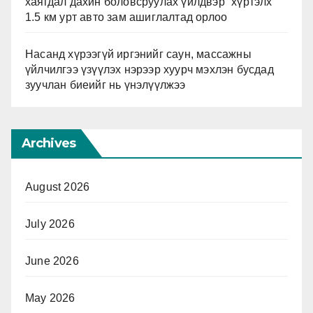
хаягдал дахин боловсруулах үйлдвэр” хүртэлх
1.5 км урт авто зам ашиглалтад орлоо
Насанд хүрээгүй иргэнийг саун, массажны
үйлчилгээ үзүүлэх нэрээр хуурч мэхлэн бусдад
зуучлан биеийг нь үнэлүүлжээ
Archives
August 2026
July 2026
June 2026
May 2026