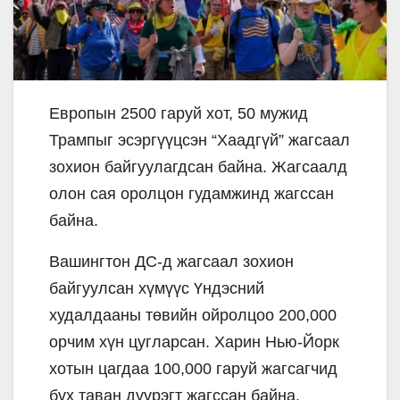
Европын 2500 гаруй хот, 50 мужид
Трампыг эсэргүүцсэн “Хаадгүй” жагсаал
зохион байгуулагдсан байна. Жагсаалд
олон сая оролцон гудамжинд жагссан
байна.
Вашингтон ДС-д жагсаал зохион
байгуулсан хүмүүс Үндэсний
худалдааны төвийн ойролцоо 200,000
орчим хүн цугларсан. Харин Нью-Йорк
хотын цагдаа 100,000 гаруй жагсагчид
бүх таван дүүрэгт жагссан байна.