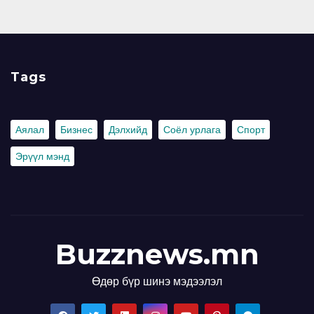
Tags
Аялал
Бизнес
Дэлхийд
Соёл урлага
Спорт
Эрүүл мэнд
Buzznews.mn
Өдөр бүр шинэ мэдээлэл