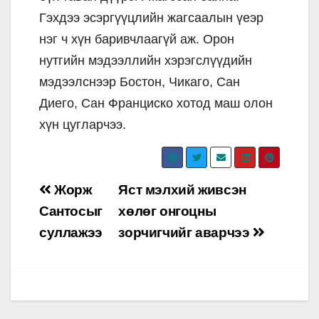
Гэхдээ эсэргүүцлийн жагсаалын үеэр
нэг ч хүн баривчлаагүй аж. Орон
нутгийн мэдээллийн хэрэгслүүдийн
мэдээлснээр Бостон, Чикаго, Сан
Диего, Сан Франциско хотод маш олон
хүн цугларчээ.
Post
Жорж
Яст мэлхий живсэн
navigation
Сантосыг
хөлөг онгоцны
суллажээ
зорчигчийг аварчээ