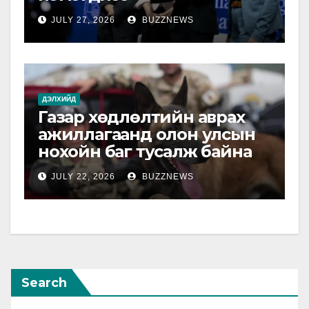
JULY 27, 2026
BUZZNEWS
ДЭЛХИЙД
Газар хөдлөлтийн аврах
ажиллагаанд олон улсын
нохойн баг тусалж байна
JULY 22, 2026
BUZZNEWS
Search