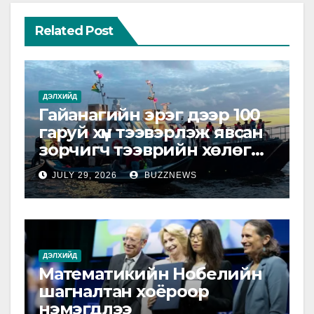
Related Post
ДЭЛХИЙД
Гайанагийн эрэг дээр 100
гаруй хүн тээвэрлэж явсан
зорчигч тээврийн хөлөг
живжээ
JULY 29, 2026
BUZZNEWS
ДЭЛХИЙД
Математикийн Нобелийн
шагналтан хоёроор
нэмэгдлээ