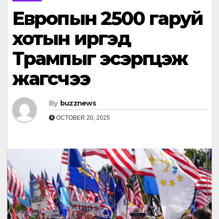
Европын 2500 гаруй
хотын иргэд
Трампыг эсэргүүцэж
жагсчээ
By
buzznews
OCTOBER 20, 2025