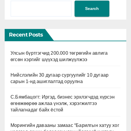
Search
Recent Posts
Улсын бүртгэгчид 200.000 төгрөгийн авлига
өгсөн хэргийг шүүхэд шилжүүлжээ
Нийслэлийн 30 дугаар сургуулийг 10 дугаар
сарын 1-нд ашиглалтад оруулна
С.Бямбацогт: Иргэд, бизнес эрхлэгчдэд хүрсэн
өгөөжөөрөө ажлаа үнэлж, хэрэгжилтээ
тайлагнадаг байх ёстой
Морингийн давааны замаас “Барилгын хатуу хог