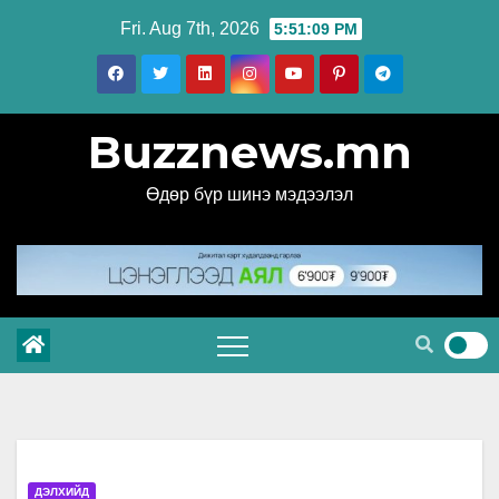
Skip
Fri. Aug 7th, 2026
5:51:10 PM
to
content
Buzznews.mn
Өдөр бүр шинэ мэдээлэл
ДЭЛХИЙД