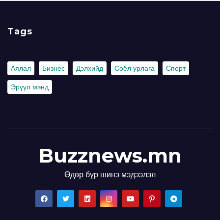
Tags
Аялал
Бизнес
Дэлхийд
Соёл урлага
Спорт
Эрүүл мэнд
Buzznews.mn
Өдөр бүр шинэ мэдээлэл