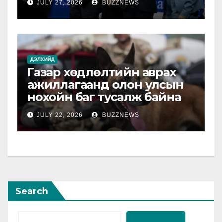
JULY 27, 2026
BUZZNEWS
ДЭЛХИЙД
Газар хөдлөлтийн аврах
ажиллагаанд олон улсын
нохойн баг тусалж байна
JULY 22, 2026
BUZZNEWS
Search