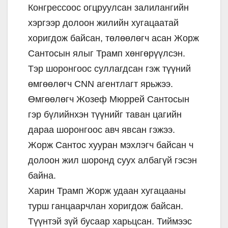
Конгрессоос огцруулсан залилангийн
хэргээр долоон жилийн хугацаатай
хоригдож байсан, төлөөлөгч асан Жорж
Сантосын ялыг Трамп хөнгөрүүлсэн.
Тэр шоронгоос суллагдсан гэж түүний
өмгөөлөгч CNN агентлагт ярьжээ.
Өмгөөлөгч Жозеф Мюррей Сантосын
гэр бүлийнхэн түүнийг таван цагийн
дараа шоронгоос авч явсан гэжээ.
Жорж Сантос хууран мэхлэгч байсан ч
долоон жил шоронд суух албагүй гэсэн
байна.
Харин Трамп Жорж удаан хугацааны
турш ганцаарчлан хоригдож байсан.
Түүнтэй зүй бусаар харьцсан. Тиймээс