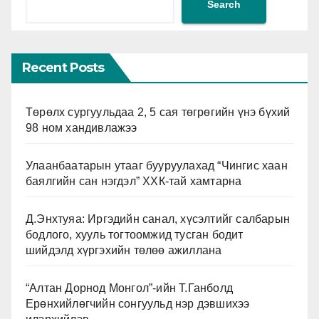
Search
Recent Posts
Төрөлх сургуульдаа 2, 5 сая төгрөгийн үнэ бүхий
98 ном хандивлажээ
Улаанбаатарын утааг бууруулахад “Чингис хаан
баялгийн сан нэгдэл” ХХК-тай хамтарна
Д.Энхтуяа: Иргэдийн санал, хүсэлтийг салбарын
бодлого, хууль тогтоомжид тусган бодит
шийдэлд хүргэхийн төлөө ажиллана
“Алтан Дорнод Монгол”-ийн Т.Ганболд
Ерөнхийлөгчийн сонгуульд нэр дэвшихээ