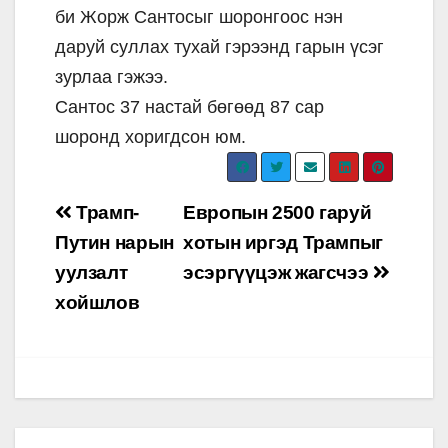
би Жорж Сантосыг шоронгоос нэн
даруй суллах тухай гэрээнд гарын үсэг
зурлаа гэжээ.
Сантос 37 настай бөгөөд 87 сар
шоронд хоригдсон юм.
Post
Трамп-
Европын 2500 гаруй
navigation
Путин нарын
хотын иргэд Трампыг
уулзалт
эсэргүүцэж жагсчээ
хойшлов