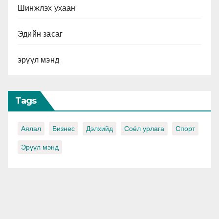
Шинжлэх ухаан
Эдийн засаг
эрүүл мэнд
Tags
Аялал
Бизнес
Дэлхийд
Соёл урлага
Спорт
Эрүүл мэнд