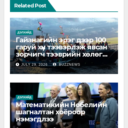
Related Post
ДЭЛХИЙД
Гайанагийн эрэг дээр 100
гаруй хүн тээвэрлэж явсан
зорчигч тээврийн хөлөг
живжээ
JULY 29, 2026
BUZZNEWS
ДЭЛХИЙД
Математикийн Нобелийн
шагналтан хоёроор
нэмэгдлээ