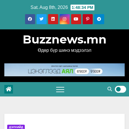
Skip
Sat. Aug 8th, 2026
1:48:34 PM
to
content
Buzznews.mn
Өдөр бүр шинэ мэдээлэл
ДЭЛХИЙД