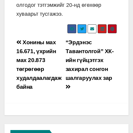
олгодог тэтгэмжийг 20-нд өгөхөөр
хуваарьт тусгажээ.
Post
Хонины мах
“Эрдэнэс
navigation
16.671, үхрийн
Тавантолгой” ХК-
мах 20.873
ийн гүйцэтгэх
төгрөгөөр
захирал сонгон
худалдаалагдаж
шалгаруулах зар
байна