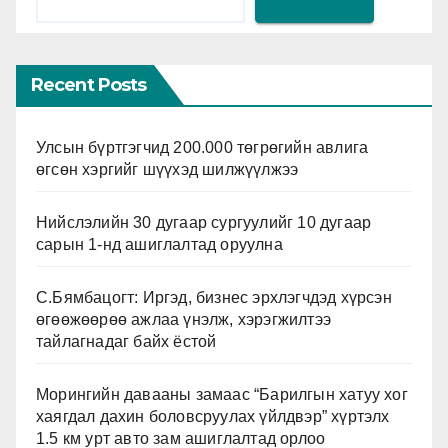
Recent Posts
Улсын бүртгэгчид 200.000 төгрөгийн авлига
өгсөн хэргийг шүүхэд шилжүүлжээ
Нийслэлийн 30 дугаар сургуулийг 10 дугаар
сарын 1-нд ашиглалтад оруулна
С.Бямбацогт: Иргэд, бизнес эрхлэгчдэд хүрсэн
өгөөжөөрөө ажлаа үнэлж, хэрэгжилтээ
тайлагнадаг байх ёстой
Морингийн давааны замаас “Барилгын хатуу хог
хаягдал дахин боловсруулах үйлдвэр” хүртэлх
1.5 км урт авто зам ашиглалтад орлоо