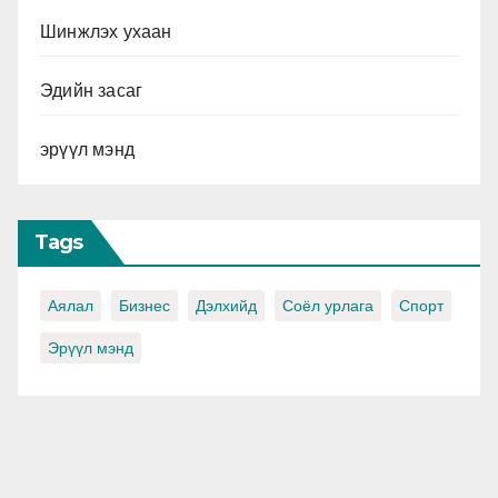
Шинжлэх ухаан
Эдийн засаг
эрүүл мэнд
Tags
Аялал
Бизнес
Дэлхийд
Соёл урлага
Спорт
Эрүүл мэнд