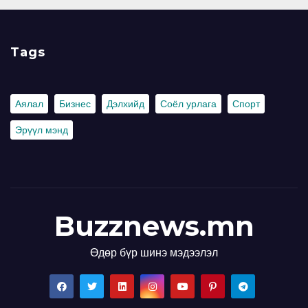
Tags
Аялал
Бизнес
Дэлхийд
Соёл урлага
Спорт
Эрүүл мэнд
Buzznews.mn
Өдөр бүр шинэ мэдээлэл