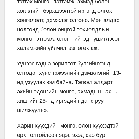
тэтгэх мөнгөн тэтгэмж, ахмад болон
хөгжлийн бэрхшээлтэй иргэнд олгох
хөнгөлөлт, дэмжлэг олгоно. Мөн алдар
цолтонд болон онцгой тохиолдлын
мөнгө тэтгэмж, олон нийтэд түшиглэсэн
халамжийн үйлчилгээг өгөх аж.
Үүнээс гадна зорилтот бүлгийнхэнд
олгодог хүнс тэжээлийн дэмжлэгийг 13-
нд үзүүлэх юм байна. Тэгвэл алдарт
эхийн одонгийн мөнгө, ахмадын насны
хишгийг 25-нд иргэдийн данс руу
шилжүүлнэ.
Харин хүүхдийн мөнгө, олон хүүхэдтэй
өрх толгойлсон эцэг, эхэд сар бүр