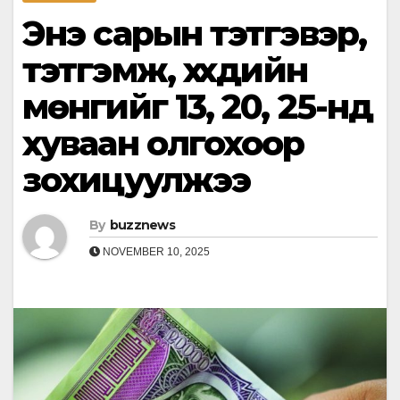
Энэ сарын тэтгэвэр,
тэтгэмж, хүүхдийн
мөнгийг 13, 20, 25-нд
хуваан олгохоор
зохицуулжээ
By
buzznews
NOVEMBER 10, 2025