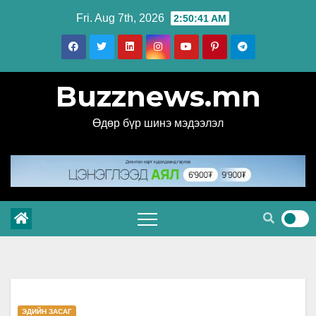
Skip
Fri. Aug 7th, 2026
2:50:42 AM
to
content
Buzznews.mn
Өдөр бүр шинэ мэдээлэл
ЭДИЙН ЗАСАГ