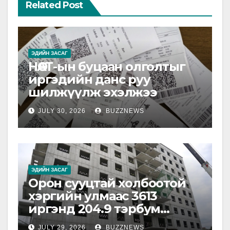
Related Post
ЭДИЙН ЗАСАГ
НӨАТ-ын буцаан олголтыг
иргэдийн данс руу
шилжүүлж эхэлжээ
JULY 30, 2026
BUZZNEWS
ЭДИЙН ЗАСАГ
Орон сууцтай холбоотой
хэргийн улмаас 3613
иргэнд 204.9 тэрбум
төгрөгийн хохирол
JULY 29, 2026
BUZZNEWS