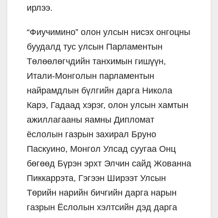
ирлээ.
“Фиучимино” олон улсын нисэх онгоцны
буудалд тус улсын Парламентын
Төлөөлөгчдийн танхимын гишүүн,
Итали-Монголын парламентын
найрамдлын бүлгийн дарга Никола
Карэ, Гадаад хэрэг, олон улсын хамтын
ажиллагааны яамны Дипломат
ёслолын газрын захирал Бруно
Паскуино, Монгол Улсад суугаа Онц
бөгөөд Бүрэн эрхт Элчин сайд Жованна
Пиккаррэта, Гэгээн Ширээт Улсын
Төрийн нарийн бичгийн дарга нарын
газрын Ёслолын хэлтсийн дэд дарга