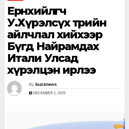
Ерөнхийлөгч
У.Хүрэлсүх төрийн
айлчлал хийхээр
Бүгд Найрамдах
Итали Улсад
хүрэлцэн ирлээ
By
buzznews
DECEMBER 1, 2025