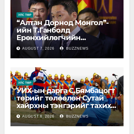
УЛС ТӨР
“Алтан Дорнод Монгол”-
ийн Т.Ганболд
Ерөнхийлөгчийн
сонгуульд нэр дэвшихээ
AUGUST 7, 2026
BUZZNEWS
илэрхийлэв.
УЛС ТӨР
УИХ-ын дарга С.Бямбацогт
төрийг төлөөлөн Сутай
хайрхны тэнгэрийг тахих
төрийн тахилгад
AUGUST 6, 2026
BUZZNEWS
оролцлоо