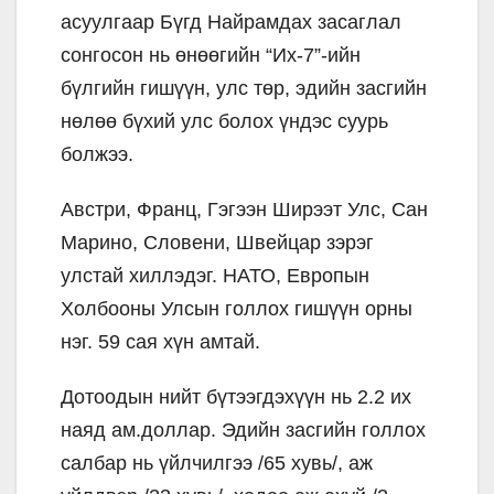
асуулгаар Бүгд Найрамдах засаглал
сонгосон нь өнөөгийн “Их-7”-ийн
бүлгийн гишүүн, улс төр, эдийн засгийн
нөлөө бүхий улс болох үндэс суурь
болжээ.
Австри, Франц, Гэгээн Ширээт Улс, Сан
Марино, Словени, Швейцар зэрэг
улстай хиллэдэг. НАТО, Европын
Холбооны Улсын голлох гишүүн орны
нэг. 59 сая хүн амтай.
Дотоодын нийт бүтээгдэхүүн нь 2.2 их
наяд ам.доллар. Эдийн засгийн голлох
салбар нь үйлчилгээ /65 хувь/, аж