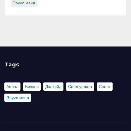
Эрүүл мэнд
Tags
Аялал
Бизнес
Дэлхийд
Соёл урлага
Спорт
Эрүүл мэнд