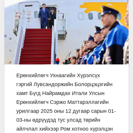
Ерөнхийлөгч Ухнаагийн Хүрэлсүх
гэргий Лувсандоржийн Болорцэцэгийн
хамт Бүгд Найрамдах Итали Улсын
Ерөнхийлөгч Сэржо Маттарэллагийн
урилгаар 2025 оны 12 дугаар сарын 01-
03-ны өдрүүдэд тус улсад төрийн
айлчлал хийхээр Ром хотноо хүрэлцэн