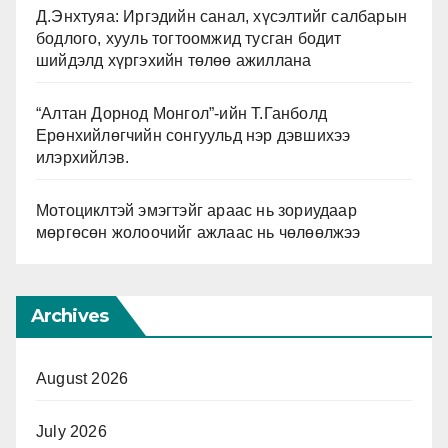
Д.Энхтуяа: Иргэдийн санал, хүсэлтийг салбарын
бодлого, хууль тогтоомжид тусган бодит
шийдэлд хүргэхийн төлөө ажиллана
“Алтан Дорнод Монгол”-ийн Т.Ганболд
Ерөнхийлөгчийн сонгуульд нэр дэвшихээ
илэрхийлэв.
Мотоциклтэй эмэгтэйг араас нь зориудаар
мөргөсөн жолоочийг ажлаас нь чөлөөлжээ
Archives
August 2026
July 2026