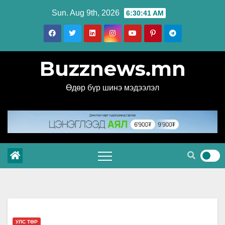
Skip
Sun. Aug 9th, 2026
6:30:41 AM
to
content
Buzznews.mn
Өдөр бүр шинэ мэдээлэл
УЛС ТӨР