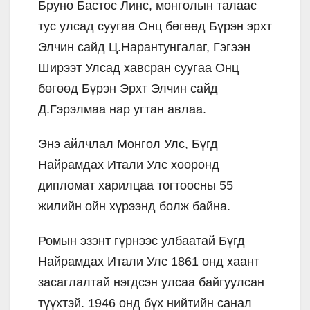
Бруно Бастос Линс, монголын талаас
тус улсад суугаа Онц бөгөөд Бүрэн эрхт
Элчин сайд Ц.Нарантунгалаг, Гэгээн
Ширээт Улсад хавсран суугаа Онц
бөгөөд Бүрэн Эрхт Элчин сайд
Д.Гэрэлмаа нар угтан авлаа.
Энэ айлчлал Монгол Улс, Бүгд
Найрамдах Итали Улс хооронд
дипломат харилцаа тогтоосны 55
жилийн ойн хүрээнд болж байна.
Ромын эзэнт гүрнээс улбаатай Бүгд
Найрамдах Итали Улс 1861 онд хаант
засаглалтай нэгдсэн улсаа байгуулсан
түүхтэй. 1946 онд бүх нийтийн санал