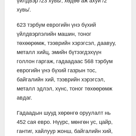
үйлдвэр /23 хувь/, хөдөө аж ахуй /2
хувь/.
623 тэрбум еврогийн үнэ бүхий
үйлдвэрлэлийн машин, тоног
төхөөрөмж, тээврийн хэрэгсэл, даавуу,
металл хийц, эмийн бүтээгдэхүүн
голлон гаргаж, гадаадаас 568 тэрбум
еврогийн үнэ бүхий газрын тос,
байгалийн хий, тээврийн хэрэгсэл,
металл эдлэл, хүнс, тоног төхөөрөмж
авдаг.
Гадаадын шууд хөрөнгө оруулалт нь
452 сая евро. Нүүрс, мөнгөн ус, цайр,
гантиг, хайлуур жонш, байгалийн хий,