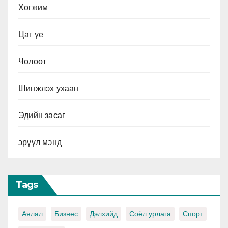
Хөгжим
Цаг үе
Чөлөөт
Шинжлэх ухаан
Эдийн засаг
эрүүл мэнд
Tags
Аялал
Бизнес
Дэлхийд
Соёл урлага
Спорт