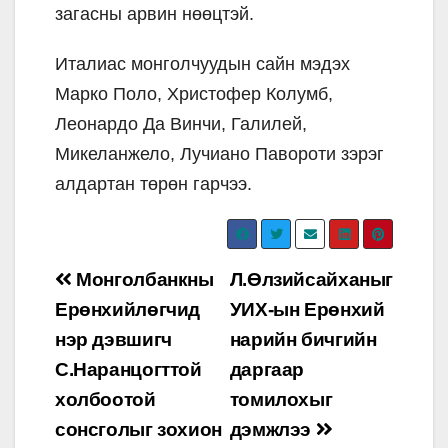
загасны арвин нөөцтэй.
Италиас монголчуудын сайн мэдэх
Марко Поло, Христофер Колумб,
Леонардо Да Винчи, Галилей,
Микеланжело, Лучиано Павороти зэрэг
алдартан төрөн гарчээ.
Post
Монголбанкны
Л.Өлзийсайханыг
navigation
Ерөнхийлөгчид
УИХ-ын Ерөнхий
нэр дэвшигч
нарийн бичгийн
С.Наранцогттой
даргаар
холбоотой
томилохыг
сонсголыг зохион
дэмжлээ