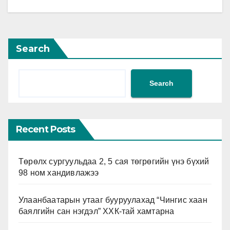
Search
Search
Recent Posts
Төрөлх сургуульдаа 2, 5 сая төгрөгийн үнэ бүхий
98 ном хандивлажээ
Улаанбаатарын утааг бууруулахад “Чингис хаан
баялгийн сан нэгдэл” ХХК-тай хамтарна