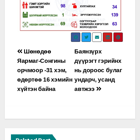
Post
Шөнөдөө
Баянзүрх
navigation
Яармаг-Сонгины
дүүрэгт гэрийнх
орчмоор -31 хэм,
нь дороос булаг
өдөртөө 16 хэмийн
ундарч, усанд
хүйтэн байна
автжээ