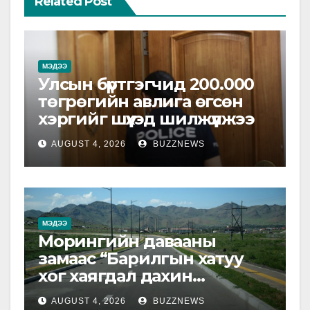
Related Post
МЭДЭЭ
Улсын бүртгэгчид 200.000
төгрөгийн авлига өгсөн
хэргийг шүүхэд шилжүүлжээ
AUGUST 4, 2026
BUZZNEWS
МЭДЭЭ
Морингийн давааны
замаас “Барилгын хатуу
хог хаягдал дахин
боловсруулах үйлдвэр”
AUGUST 4, 2026
BUZZNEWS