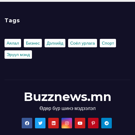
Tags
Аялал
Бизнес
Дэлхийд
Соёл урлага
Спорт
Эрүүл мэнд
Buzznews.mn
Өдөр бүр шинэ мэдээлэл