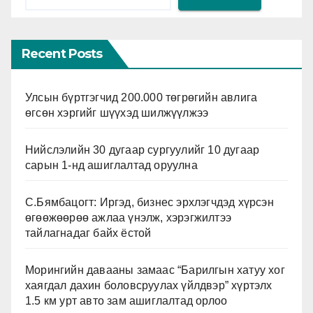
Recent Posts
Улсын бүртгэгчид 200.000 төгрөгийн авлига
өгсөн хэргийг шүүхэд шилжүүлжээ
Нийслэлийн 30 дугаар сургуулийг 10 дугаар
сарын 1-нд ашиглалтад оруулна
С.Бямбацогт: Иргэд, бизнес эрхлэгчдэд хүрсэн
өгөөжөөрөө ажлаа үнэлж, хэрэгжилтээ
тайлагнадаг байх ёстой
Морингийн давааны замаас “Барилгын хатуу хог
хаягдал дахин боловсруулах үйлдвэр” хүртэлх
1.5 км урт авто зам ашиглалтад орлоо