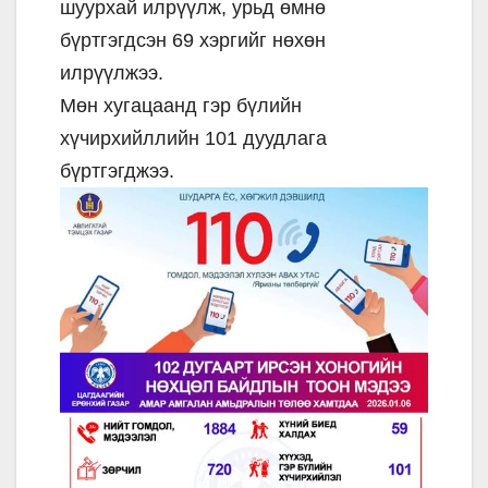
шуурхай илрүүлж, урьд өмнө
бүртгэгдсэн 69 хэргийг нөхөн
илрүүлжээ.
Мөн хугацаанд гэр бүлийн
хүчирхийллийн 101 дуудлага
бүртгэгджээ.