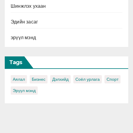
Шинжлэх ухаан
Эдийн засаг
эрүүл мэнд
Tags
Аялал
Бизнес
Дэлхийд
Соёл урлага
Спорт
Эрүүл мэнд