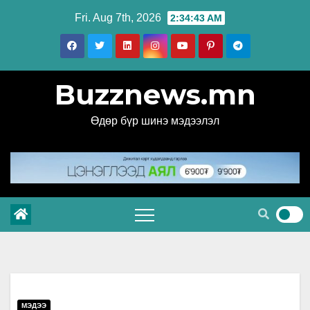
Skip
Fri. Aug 7th, 2026
2:34:44 AM
to
content
Buzznews.mn
Өдөр бүр шинэ мэдээлэл
МЭДЭЭ