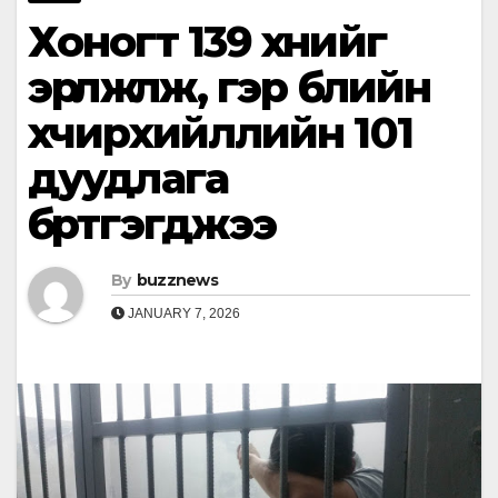
Хоногт 139 хүнийг
эрүүлжүүлж, гэр бүлийн
хүчирхийллийн 101
дуудлага
бүртгэгджээ
By
buzznews
JANUARY 7, 2026