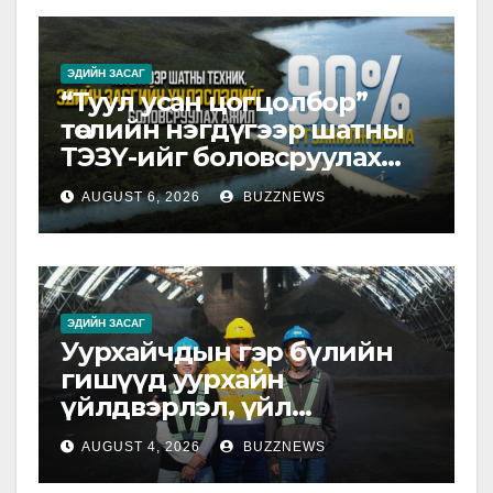
ЭДИЙН ЗАСАГ
“Туул усан цогцолбор”
төслийн нэгдүгээр шатны
ТЭЗҮ-ийг боловсруулах
ажил 90 хувийн
AUGUST 6, 2026
BUZZNEWS
гүйцэтгэлтэй байна
ЭДИЙН ЗАСАГ
Уурхайчдын гэр бүлийн
гишүүд уурхайн
үйлдвэрлэл, үйл
ажиллагаатай танилцлаа
AUGUST 4, 2026
BUZZNEWS