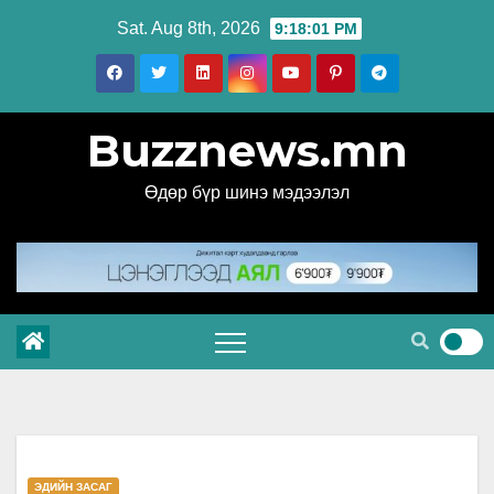
Skip
Sat. Aug 8th, 2026
9:18:02 PM
to
content
Buzznews.mn
Өдөр бүр шинэ мэдээлэл
ЭДИЙН ЗАСАГ