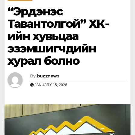
“Эрдэнэс
Тавантолгой” ХК-
ийн хувьцаа
эзэмшигчдийн
хурал болно
By
buzznews
JANUARY 15, 2026