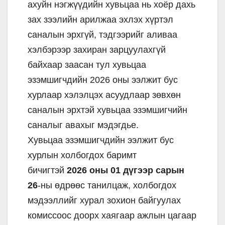
ахуйн нэгжүүдийн хувьцаа нь хоёр дахь
зах зээлийн арилжаа эхлэх хүртэл
саналын эрхгүй, тэдгээрийг аливаа
хэлбэрээр захиран зарцуулахгүй
байхаар заасан тул хувьцаа
эзэмшигчдийн 2026 оны ээлжит бус
хурлаар хэлэлцэх асуудлаар зөвхөн
саналын эрхтэй хувьцаа эзэмшигчийн
саналыг авахыг мэдэгдье.
Хувьцаа эзэмшигчдийн ээлжит бус
хурлын холбогдох баримт
бичигтэй
2026 оны 01 дүгээр сарын
26
-ны өдрөөс танилцаж, холбогдох
мэдээллийг хурал зохион байгуулах
комиссоос доорх хаягаар ажлын цагаар