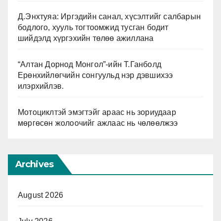
Д.Энхтуяа: Иргэдийн санал, хүсэлтийг салбарын
бодлого, хууль тогтоомжид тусган бодит
шийдэлд хүргэхийн төлөө ажиллана
“Алтан Дорнод Монгол”-ийн Т.Ганболд
Ерөнхийлөгчийн сонгуульд нэр дэвшихээ
илэрхийлэв.
Мотоциклтэй эмэгтэйг араас нь зориудаар
мөргөсөн жолоочийг ажлаас нь чөлөөлжээ
Archives
August 2026