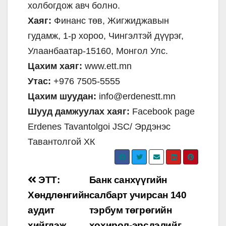
холбогдож авч болно.
Хаяг:
Финанс төв, Жигжиджавын
гудамж, 1-р хороо, Чингэлтэй дүүрэг,
Улаанбаатар-15160, Монгол Улс.
Цахим хаяг:
www.ett.mn
Утас:
+976 7505-5555
Цахим шуудан:
info@erdenestt.mn
Шууд дамжуулах хаяг:
Facebook page
Erdenes Tavantolgoi JSC/ Эрдэнэс
Тавантолгой ХК
Post
ЭТТ:
Банк санхүүгийн
navigation
Хөндлөнгийн
салбарт учирсан 140
аудит
тэрбум төгрөгийн
хийгдэж
хохирол-эрсдэлийг