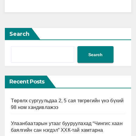
Search
Search
Recent Posts
Төрөлх сургуульдаа 2, 5 сая төгрөгийн үнэ бүхий
98 ном хандивлажээ
Улаанбаатарын утааг бууруулахад “Чингис хаан
баялгийн сан нэгдэл” ХХК-тай хамтарна