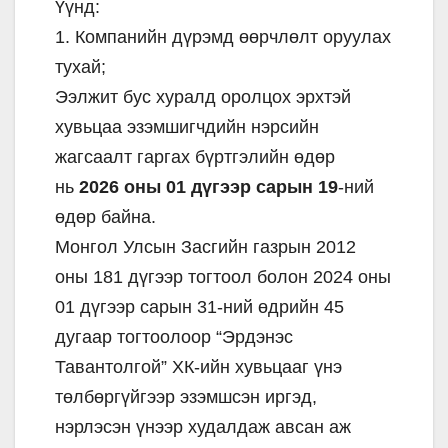
Үүнд:
1. Компанийн дүрэмд өөрчлөлт оруулах
тухай;
Ээлжит бус хуралд оролцох эрхтэй
хувьцаа эзэмшигчдийн нэрсийн
жагсаалт гаргах бүртгэлийн өдөр
нь
2026 оны 01 дүгээр сарын 19
-ний
өдөр байна.
Монгол Улсын Засгийн газрын 2012
оны 181 дүгээр тогтоол болон 2024 оны
01 дүгээр сарын 31-ний өдрийн 45
дугаар тогтоолоор “Эрдэнэс
Тавантолгой” ХК-ийн хувьцааг үнэ
төлбөргүйгээр эзэмшсэн иргэд,
нэрлэсэн үнээр худалдаж авсан аж