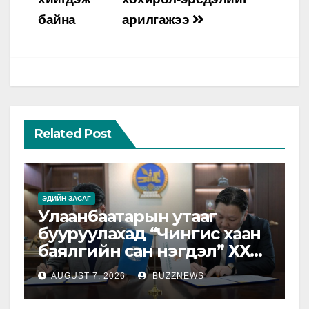
байна
арилгажээ
Related Post
ЭДИЙН ЗАСАГ
Улаанбаатарын утааг
бууруулахад “Чингис хаан
баялгийн сан нэгдэл” ХХК-
тай хамтарна
AUGUST 7, 2026
BUZZNEWS