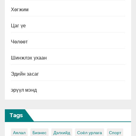
Хөгжим
Цаг үе
Чөлөөт
Шинжлэх ухаан
Эдийн засаг
эрүүл мэнд
Tags
Аялал
Бизнес
Дэлхийд
Соёл урлага
Спорт