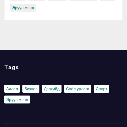
Эрүүл мэнд
Tags
Аялал
Бизнес
Дэлхийд
Соёл урлага
Спорт
Эрүүл мэнд