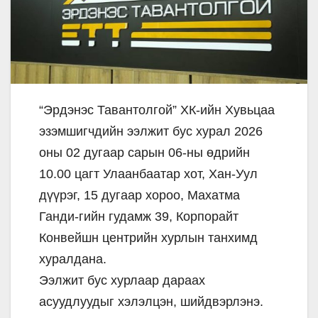
“Эрдэнэс Тавантолгой” ХК-ийн Хувьцаа
эзэмшигчдийн ээлжит бус хурал 2026
оны 02 дугаар сарын 06-ны өдрийн
10.00 цагт Улаанбаатар хот, Хан-Уул
дүүрэг, 15 дугаар хороо, Махатма
Ганди-гийн гудамж 39, Корпорайт
Конвейшн центрийн хурлын танхимд
хуралдана.
Ээлжит бус хурлаар дараах
асуудлуудыг хэлэлцэн, шийдвэрлэнэ.