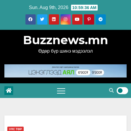
Skip
Sun. Aug 9th, 2026
10:59:37 AM
to
content
Buzznews.mn
Өдөр бүр шинэ мэдээлэл
УЛС ТӨР