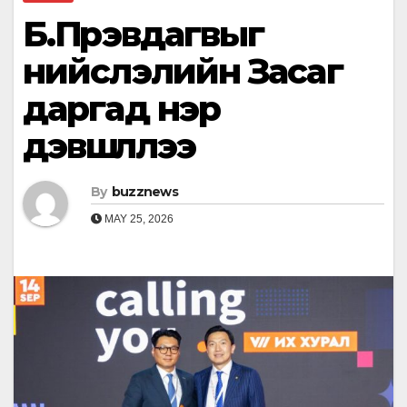
Б.Пүрэвдагвыг
нийслэлийн Засаг
даргад нэр
дэвшүүллээ
By
buzznews
MAY 25, 2026