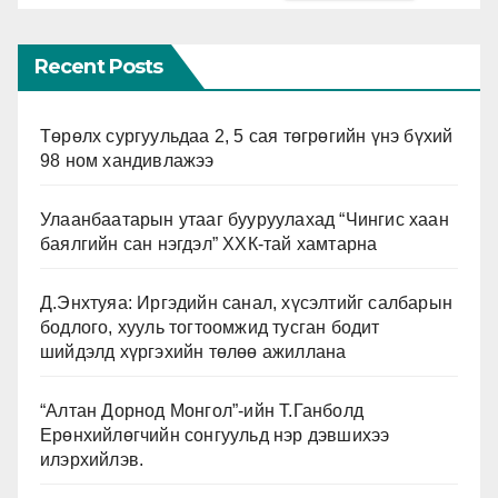
Recent Posts
Төрөлх сургуульдаа 2, 5 сая төгрөгийн үнэ бүхий
98 ном хандивлажээ
Улаанбаатарын утааг бууруулахад “Чингис хаан
баялгийн сан нэгдэл” ХХК-тай хамтарна
Д.Энхтуяа: Иргэдийн санал, хүсэлтийг салбарын
бодлого, хууль тогтоомжид тусган бодит
шийдэлд хүргэхийн төлөө ажиллана
“Алтан Дорнод Монгол”-ийн Т.Ганболд
Ерөнхийлөгчийн сонгуульд нэр дэвшихээ
илэрхийлэв.