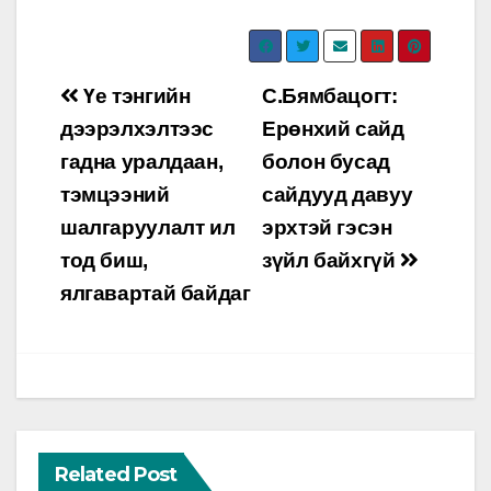
Post
Үе тэнгийн
С.Бямбацогт:
navigation
дээрэлхэлтээс
Ерөнхий сайд
гадна уралдаан,
болон бусад
тэмцээний
сайдууд давуу
шалгаруулалт ил
эрхтэй гэсэн
тод биш,
зүйл байхгүй
ялгавартай байдаг
Related Post