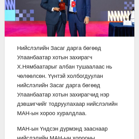
Нийслэлийн Засаг дарга бөгөөд
Улаанбаатар хотын захирагч
Х.Нямбаатарыг албан тушаалаас нь
чөлөөлсөн. Үүнтэй холбогдуулан
нийслэлийн Засаг дарга бөгөөд
Улаанбаатар хотын захирагчид нэр
дэвшигчийг тодруулахаар нийслэлийн
МАН-ын хороо хуралдлаа.
МАН-ын Үндсэн дүрмэнд зааснаар
нийслэлийн МАН-ын хорооны