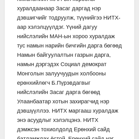
xуралдаанаар Засаг даргад нэр
дэвшигчийг тодруулж, түүнийгээ НИТX-
аар хэлэлцүүлдэг. Үүний дагуу
нийслэлийн МАН-ын хороо хуралдаж
тус намын нарийн бичгийн дарга бөгөөд
Намын байгуулалтын газрын дарга,
намын дэргэдэх Социал демократ
Монголын залуучуудын холбооны
ерөнхийлөгч Б.Пүрэвдагвыг
нийслэлийн Засаг дарга бөгөөд
Улаанбаатар хотын захирагчид нэр
дэвшүүллээ. НИТX маргааш хуралдаж
энэ асуудлыг хэлэлцэнэ. НИТХ
дэмжсэн тоxиолдолд Ерөнxий сайд
батламжлаx ёстой. Ерөнxий сайд нэг