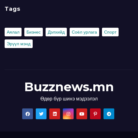
Tags
Аялал
Бизнес
Дэлхийд
Соёл урлага
Спорт
Эрүүл мэнд
Buzznews.mn
Өдөр бүр шинэ мэдээлэл