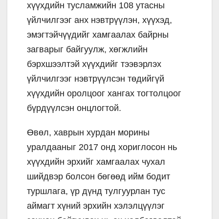
хүүхдийн тусламжийн 108 утасны
үйлчилгээг анх нэвтрүүлэн, хүүхэд,
эмэгтэйчүүдийг хамгаалах байрны
загварыг байгуулж, хөгжлийн
бэрхшээлтэй хүүхдийг тээвэрлэх
үйлчилгээг нэвтрүүлсэн төдийгүй
хүүхдийн оролцоог хангах тогтолцоог
бүрдүүлсэн онцлогтой.
Өвөл, хаврын хурдан морины
уралдааныг 2017 онд хориглосон нь
хүүхдийн эрхийг хамгаалах чухал
шийдвэр болсон бөгөөд ийм бодит
туршлага, үр дүнд тулгуурлан тус
аймагт хүний эрхийн хэлэлцүүлэг