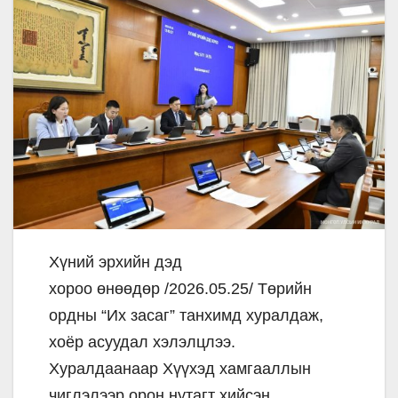
Хүний эрхийн дэд
хороо өнөөдөр /2026.05.25/ Төрийн
ордны “Их засаг” танхимд хуралдаж,
хоёр асуудал хэлэлцлээ.
Хуралдаанаар Хүүхэд хамгааллын
чиглэлээр орон нутагт хийсэн