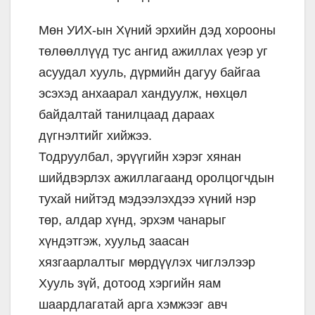
Мөн УИХ-ын Хүний эрхийн дэд хорооны
төлөөллүүд тус ангид ажиллах үеэр уг
асуудал хууль, дүрмийн дагуу байгаа
эсэхэд анхаарал хандуулж, нөхцөл
байдалтай танилцаад дараах
дүгнэлтийг хийжээ.
Тодруулбал, эрүүгийн хэрэг хянан
шийдвэрлэх ажиллагаанд оролцогчдын
тухай нийтэд мэдээлэхдээ хүний нэр
төр, алдар хүнд, эрхэм чанарыг
хүндэтгэж, хуульд заасан
хязгаарлалтыг мөрдүүлэх чиглэлээр
Хууль зүй, дотоод хэргийн яам
шаардлагатай арга хэмжээг авч