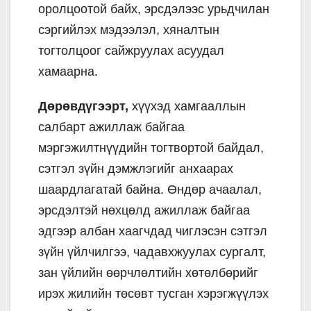
оролцоотой байх, эрсдэлээс урьдчилан
сэргийлэх мэдээлэл, хяналтын
тогтолцоог сайжруулах асуудал
хамаарна.
Дөрөвдүгээрт,
хүүхэд хамгааллын
салбарт ажиллаж байгаа
мэргэжилтнүүдийн тогтвортой байдал,
сэтгэл зүйн дэмжлэгийг анхаарах
шаардлагатай байна. Өндөр ачаалал,
эрсдэлтэй нөхцөлд ажиллаж байгаа
эдгээр албан хаагчдад чиглэсэн сэтгэл
зүйн үйлчилгээ, чадавхжуулах сургалт,
зан үйлийн өөрчлөлтийн хөтөлбөрийг
ирэх жилийн төсөвт тусган хэрэгжүүлэх