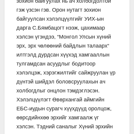
зохион байгуулах нь ач холбогдолтой
гэж үзсэн гэв. Орон нутагт зохион
байгуулсан хэлэлцүүлгийг УИХ-ын
дарга С.Бямбацогт нээж, цахимаар
хэлсэн үгэндээ, “Монгол Улсын хүний
эрх, эрх чөлөөний байдлын талаарх“
илтгэлд дурдсан хүүхэд хамгааллын
тулгамдсан асуудлыг бодитоор
хэлэлцэж, хэрэгжилтийг сайжруулан үр
дүнтэй шийдэл боловсруулахын ач
холбогдлыг онцлон тэмдэглэсэн.
Хэлэлцүүлэгт Өвөрхангай аймгийн
ЕБС-иудын сурагч хүүхдүүд оролцож,
өөрсдийнхөө эрхийг хамгаалж үг
хэлсэн. Тэдний саналыг Хүний эрхийн