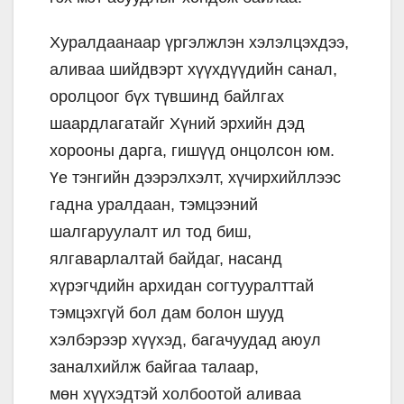
Хуралдаанаар үргэлжлэн хэлэлцэхдээ,
аливаа шийдвэрт хүүхдүүдийн санал,
оролцоог бүх түвшинд байлгах
шаардлагатайг Хүний эрхийн дэд
хорооны дарга, гишүүд онцолсон юм.
Үе тэнгийн дээрэлхэлт, хүчирхийллээс
гадна уралдаан, тэмцээний
шалгаруулалт ил тод биш,
ялгаварлалтай байдаг, насанд
хүрэгчдийн архидан согтууралттай
тэмцэхгүй бол дам болон шууд
хэлбэрээр хүүхэд, багачуудад аюул
заналхийлж байгаа талаар,
мөн хүүхэдтэй холбоотой аливаа