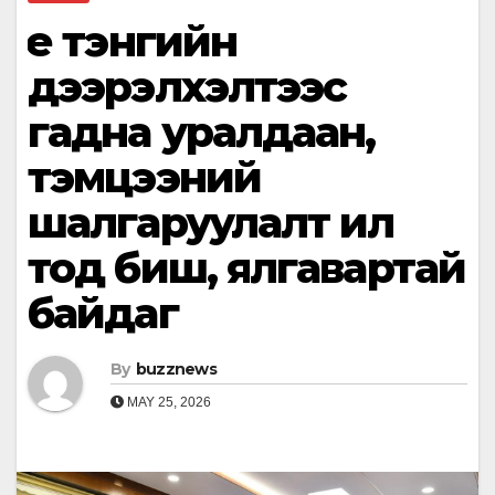
Үе тэнгийн
дээрэлхэлтээс
гадна уралдаан,
тэмцээний
шалгаруулалт ил
тод биш, ялгавартай
байдаг
By
buzznews
MAY 25, 2026