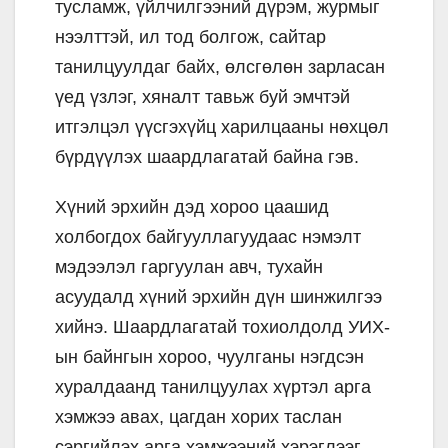
тусламж, үйлчилгээний дүрэм, журмыг
нээлттэй, ил тод болгож, сайтар
танилцуулдаг байх, өлсгөлөн зарласан
үед үзлэг, хяналт тавьж буй эмчтэй
итгэлцэл үүсгэхүйц харилцааны нөхцөл
бүрдүүлэх шаардлагатай байна гэв.
Хүний эрхийн дэд хороо цаашид
холбогдох байгууллагуудаас нэмэлт
мэдээлэл гаргуулан авч, тухайн
асуудалд хүний эрхийн дүн шинжилгээ
хийнэ. Шаардлагатай тохиолдолд УИХ-
ын байнгын хороо, чуулганы нэгдсэн
хуралдаанд танилцуулах хүртэл арга
хэмжээ авах, цагдан хорих таслан
сэргийлэх арга хэмжээний хэрэглээг