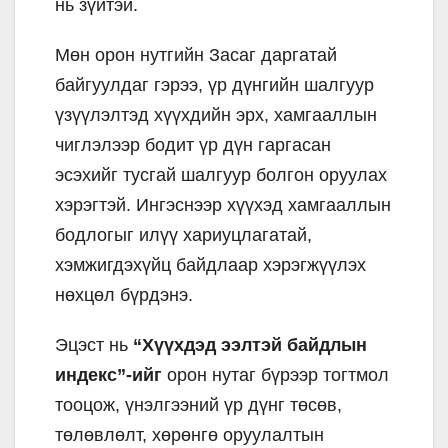
нь зүйтэй.
Мөн орон нутгийн Засаг даргатай
байгуулдаг гэрээ, үр дүнгийн шалгуур
үзүүлэлтэд хүүхдийн эрх, хамгааллын
чиглэлээр бодит үр дүн гаргасан
эсэхийг тусгай шалгуур болгон оруулах
хэрэгтэй. Ингэснээр хүүхэд хамгааллын
бодлогыг илүү хариуцлагатай,
хэмжигдэхүйц байдлаар хэрэгжүүлэх
нөхцөл бүрдэнэ.
Эцэст нь
“Хүүхдэд ээлтэй байдлын
индекс”-ийг
орон нутаг бүрээр тогтмол
тооцож, үнэлгээний үр дүнг төсөв,
төлөвлөлт, хөрөнгө оруулалтын