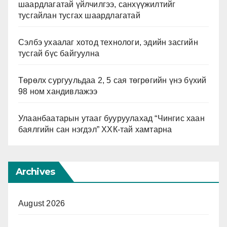
шаардлагатай үйлчилгээ, санхүүжилтийг
тусгайлан тусгах шаардлагатай
Сэлбэ ухаалаг хотод технологи, эдийн засгийн
тусгай бүс байгуулна
Төрөлх сургуульдаа 2, 5 сая төгрөгийн үнэ бүхий
98 ном хандивлажээ
Улаанбаатарын утааг бууруулахад “Чингис хаан
баялгийн сан нэгдэл” ХХК-тай хамтарна
Archives
August 2026