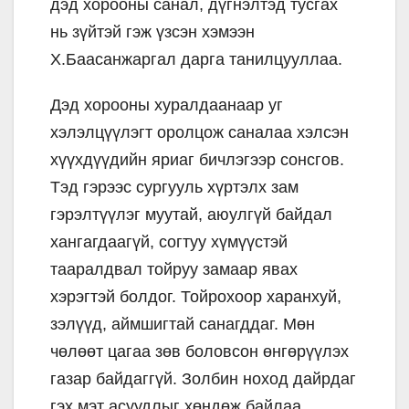
дэд хорооны санал, дүгнэлтэд тусгах
нь зүйтэй гэж үзсэн хэмээн
Х.Баасанжаргал дарга танилцууллаа.
Дэд хорооны хуралдаанаар уг
хэлэлцүүлэгт оролцож саналаа хэлсэн
хүүхдүүдийн яриаг бичлэгээр сонсгов.
Тэд гэрээс сургууль хүртэлх зам
гэрэлтүүлэг муутай, аюулгүй байдал
хангагдаагүй, согтуу хүмүүстэй
тааралдвал тойруу замаар явах
хэрэгтэй болдог. Тойрохоор харанхуй,
зэлүүд, аймшигтай санагддаг. Мөн
чөлөөт цагаа зөв боловсон өнгөрүүлэх
газар байдаггүй. Золбин ноход дайрдаг
гэх мэт асуудлыг хөндөж байлаа.