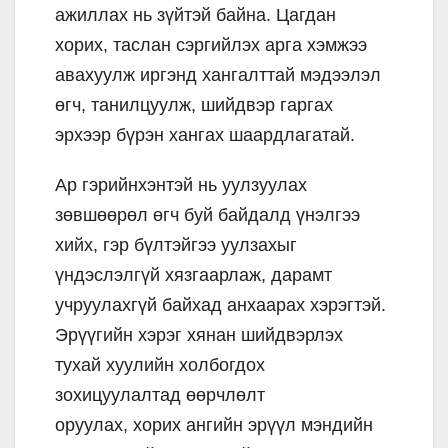
ажиллах нь зүйтэй байна. Цагдан
хорих, таслан сэргийлэх арга хэмжээ
авахуулж иргэнд хангалттай мэдээлэл
өгч, танилцуулж, шийдвэр гаргах
эрхээр бүрэн хангах шаардлагатай.
Ар гэрийнхэнтэй нь уулзуулах
зөвшөөрөл өгч буй байдалд үнэлгээ
хийх, гэр бүлтэйгээ уулзахыг
үндэслэлгүй хязгаарлаж, дарамт
учруулахгүй байхад анхаарах хэрэгтэй.
Эрүүгийн хэрэг хянан шийдвэрлэх
тухай хуулийн холбогдох
зохицуулалтад өөрчлөлт
оруулах, хорих ангийн эрүүл мэндийн