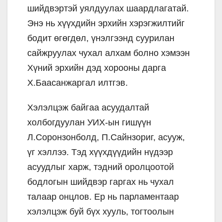
шийдвэртэй уялдуулах шаардлагатай.
Энэ нь хүүхдийн эрхийн хэрэгжилтийг
бодит өгөгдөл, үнэлгээнд суурилан
сайжруулах чухал алхам болно хэмээн
Хүний эрхийн дэд хорооны дарга
Х.Баасанжаргал илтгэв.
Хэлэлцэж байгаа асуудалтай
холбогдуулан УИХ-ын гишүүн
Л.Соронзонболд, П.Сайнзориг, асууж,
үг хэллээ. Тэд хүүхдүүдийн нүдээр
асуудлыг харж, тэдний оролцоотой
бодлогын шийдвэр гаргах нь чухал
талаар онцлов. Ер нь парламентаар
хэлэлцэж буй бүх хууль, тогтоолын