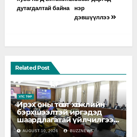
дутагдалтай байна
нэр
дэвшүүллээ
Related Post
УЛС ТӨР
Ирэх оны төсөвт хөгжлийн
бэрхшээлтэй иргэдэд
шаардлагатай үйлчилгээ,
санхүүжилтийг тусгайлан
AUGUST 10, 2026
BUZZNEWS
тусгах шаардлагатай