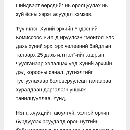
шийдвэрт өөрсдийг нь оролцуулах нь
зүй ёсны хэрэг асуудал хэмээв.
Түүнчлэн Хүний эрхийн Үндэсний
Комиссоос УИХ-д ирүүлсэн “Монгол Улс
дахь хүний эрх, эрх чөлөөний байдлын
талаарх 25 дахь илтгэл”-ийг хаврын
чуулганаар хэлэлцэх үед Хүний эрхийн
дэд хорооны санал, дүгнэлтийг
тусгуулахаар боловсруулсан талаараа
хуралдаан даргалагч уншиж
танилцууллаа. Үүнд,
Нэгт,
хүүхдийн аюулгүй, ээлтэй орчин
бүрдүүлэх асуудалд орон нутгийн