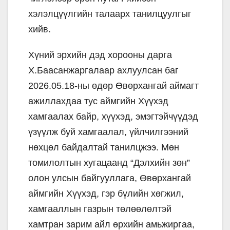
хэлэлцүүлгийн талаарх танилцуулгыг
хийв.
Хүний эрхийн дэд хорооны дарга
Х.Баасанжаргалаар ахлуулсан баг
2026.05.18-ны өдөр Өвөрхангай аймагт
ажиллахдаа тус аймгийн Хүүхэд
хамгаалах байр, хүүхэд, эмэгтэйчүүдэд
үзүүлж буй хамгаалал, үйлчилгээний
нөхцөл байдалтай танилцжээ. Мөн
томилолтын хугацаанд “Дэлхийн зөн”
олон улсын байгууллага, Өвөрхангай
аймгийн Хүүхэд, гэр бүлийн хөгжил,
хамгааллын газрын төлөөлөлтэй
хамтран зарим айл өрхийн амьжиргаа,