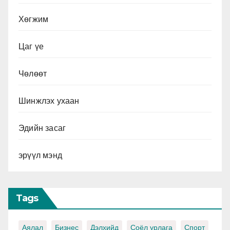
Хөгжим
Цаг үе
Чөлөөт
Шинжлэх ухаан
Эдийн засаг
эрүүл мэнд
Tags
Аялал
Бизнес
Дэлхийд
Соёл урлага
Спорт