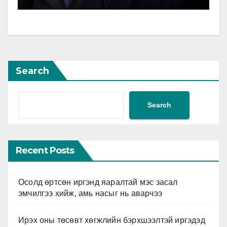
Search
Search
Recent Posts
Осолд өртсөн иргэнд яаралтай мэс засал
эмчилгээ хийж, амь насыг нь аварчээ
Ирэх оны төсөвт хөгжлийн бэрхшээлтэй иргэдэд