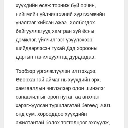
хүүхдийн өсөж торниж буй орчин,
нийгмийн үйлчилгээний хүртээмжийн
үнэлгээг хийсэн ажээ. Холбогдох
байгууллагууд хамтран зүй ёсны
дэмжлэг, үйлчилгээг үзүүлэхээр
шийдвэрлэсэн тухай Дэд хорооны
даргын танилцуулгад дурдагдав.
Тэрбээр үргэлжлүүлэн илтгэхдээ,
Өвөрхангай аймаг нь хүүхдийн эрх,
хамгааллын чиглэлээр олон шинэлэг
санаачилгыг орон нутагтаа анхлан
хэрэгжүүлсэн туршлагатай бөгөөд 2001
онд сум, хорооддоо хүүхдийн
ажилтантай болох тогтолцоог эхлүүлж,