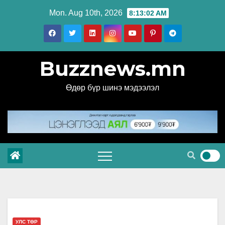
Skip
Mon. Aug 10th, 2026
8:13:03 AM
to
content
Buzznews.mn
Өдөр бүр шинэ мэдээлэл
УЛС ТӨР