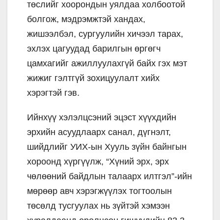
төслийг хоорондын уялдаа холбоотой
болгож, мэдрэмжтэй хандах,
жишээлбэл, сургуулийн хичээл тарах,
эхлэх цагуудад барилгын өргөгч
цамхагийг ажиллуулахгүй байх гэх мэт
жижиг гэлтгүй зохицуулалт хийх
хэрэгтэй гэв.
Ийнхүү хэлэлцсэний эцэст хүүхдийн
эрхийн асуудлаарх санал, дүгнэлт,
шийдлийг УИХ-ын Хууль зүйн байнгын
хороонд хүргүүлж, “Хүний эрх, эрх
чөлөөний байдлын талаарх илтгэл”-ийн
мөрөөр авч хэрэгжүүлэх тогтоолын
төсөлд тусгуулах нь зүйтэй хэмээн