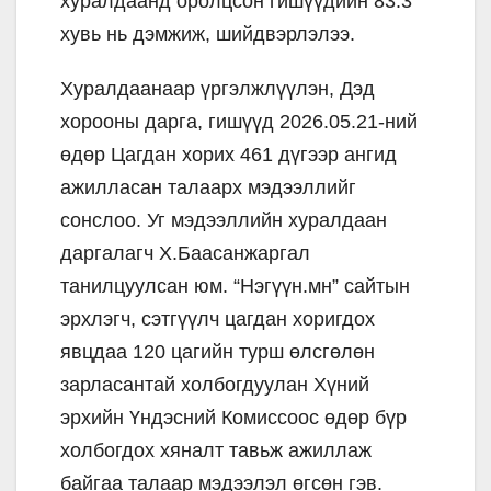
хуралдаанд оролцсон гишүүдийн 83.3
хувь нь дэмжиж, шийдвэрлэлээ.
Хуралдаанаар үргэлжлүүлэн, Дэд
хорооны дарга, гишүүд 2026.05.21-ний
өдөр Цагдан хорих 461 дүгээр ангид
ажилласан талаарх мэдээллийг
сонслоо. Уг мэдээллийн хуралдаан
даргалагч Х.Баасанжаргал
танилцуулсан юм. “Нэгүүн.мн” сайтын
эрхлэгч, сэтгүүлч цагдан хоригдох
явцдаа 120 цагийн турш өлсгөлөн
зарласантай холбогдуулан Хүний
эрхийн Үндэсний Комиссоос өдөр бүр
холбогдох хяналт тавьж ажиллаж
байгаа талаар мэдээлэл өгсөн гэв.