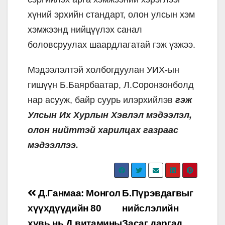
хүний эрхийн стандарт, олон улсын хэм
хэмжээнд нийцүүлэх санал
боловсруулах шаардлагатай гэж үзжээ.
Мэдээлэлтэй холбогдуулан УИХ-ын
гишүүн Б.Баярбаатар, Л.Соронзонболд
нар асууж, байр суурь илэрхийлэв
гэж
Улсын Их Хурлын Хэвлэл мэдээлэл,
олон нийттэй харилцах газраас
мэдээллээ.
Post
Д.Ганмаа: Монгол
Б.Пүрэвдагвыг
navigation
хүүхдүүдийн 80
нийслэлийн
хувь нь Д витамины
Засаг даргад