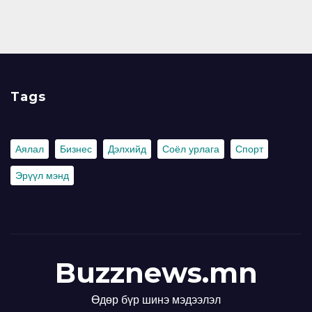
Tags
Аялал
Бизнес
Дэлхийд
Соёл урлага
Спорт
Эрүүл мэнд
Buzznews.mn
Өдөр бүр шинэ мэдээлэл