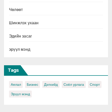
Чөлөөт
Шинжлэх ухаан
Эдийн засаг
эрүүл мэнд
Tags
Аялал
Бизнес
Дэлхийд
Соёл урлага
Спорт
Эрүүл мэнд