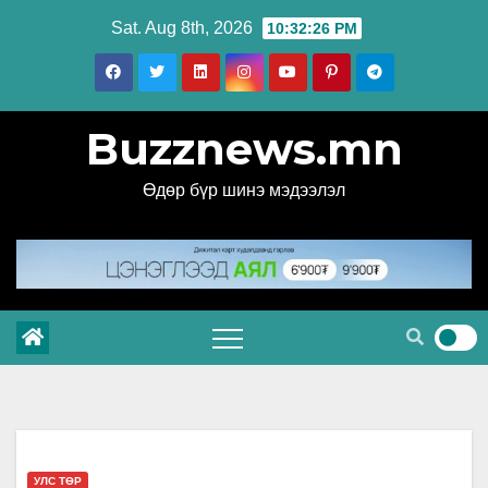
Skip
Sat. Aug 8th, 2026
10:32:27 PM
to
content
Buzznews.mn
Өдөр бүр шинэ мэдээлэл
УЛС ТӨР