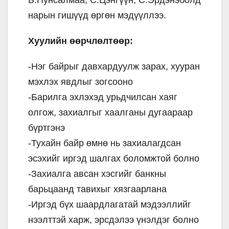
Б.Пунсалмаа, С.Цэнгүүн, С.Эрдэнэболд
нарын гишүүд өргөн мэдүүллээ.
Хуулийн өөрчлөлтөөр:
-Нэг байрыг давхардуулж зарах, хууран
мэхлэх явдлыг зогсооно
-Барилга эхлэхэд урьдчилсан хаяг
олгож, захиалгыг хаалганы дугаараар
бүртгэнэ
-Тухайн байр өмнө нь захиалагдсан
эсэхийг иргэд шалгах боломжтой болно
-Захиалга авсан хэсгийг банкны
барьцаанд тавихыг хязгаарлана
-Иргэд бүх шаардлагатай мэдээллийг
нээлттэй харж, эрсдэлээ үнэлдэг болно