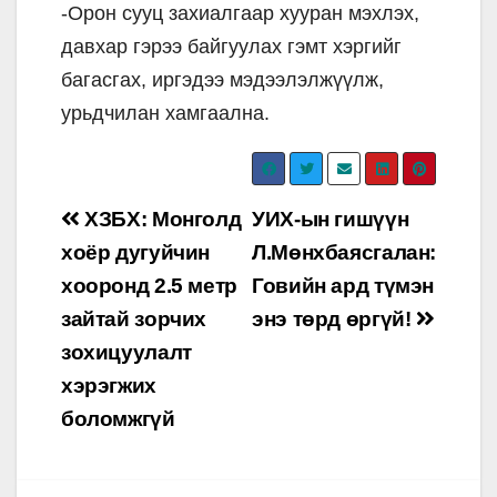
-Орон сууц захиалгаар хууран мэхлэх,
давхар гэрээ байгуулах гэмт хэргийг
багасгах, иргэдээ мэдээлэлжүүлж,
урьдчилан хамгаална.
Post
ХЗБХ: Монголд
УИХ-ын гишүүн
navigation
хоёр дугуйчин
Л.Мөнхбаясгалан:
хооронд 2.5 метр
Говийн ард түмэн
зайтай зорчих
энэ төрд өргүй!
зохицуулалт
хэрэгжих
боломжгүй