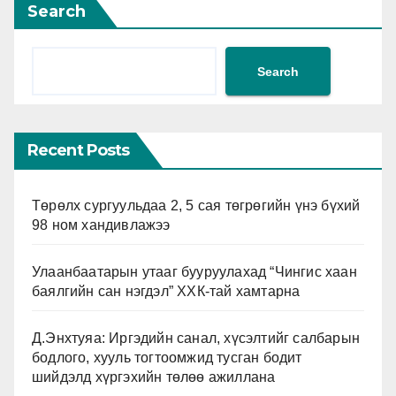
Search
Search
Recent Posts
Төрөлх сургуульдаа 2, 5 сая төгрөгийн үнэ бүхий
98 ном хандивлажээ
Улаанбаатарын утааг бууруулахад “Чингис хаан
баялгийн сан нэгдэл” ХХК-тай хамтарна
Д.Энхтуяа: Иргэдийн санал, хүсэлтийг салбарын
бодлого, хууль тогтоомжид тусган бодит
шийдэлд хүргэхийн төлөө ажиллана