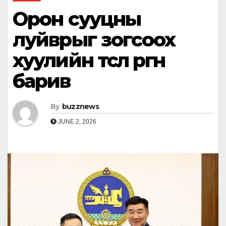
Орон сууцны
луйврыг зогсоох
хуулийн төсөл өргөн
барив
By
buzznews
JUNE 2, 2026