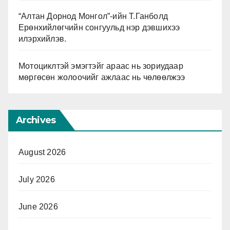
“Алтан Дорнод Монгол”-ийн Т.Ганболд
Ерөнхийлөгчийн сонгуульд нэр дэвшихээ
илэрхийлэв.
Мотоциклтэй эмэгтэйг араас нь зориудаар
мөргөсөн жолоочийг ажлаас нь чөлөөлжээ
Archives
August 2026
July 2026
June 2026