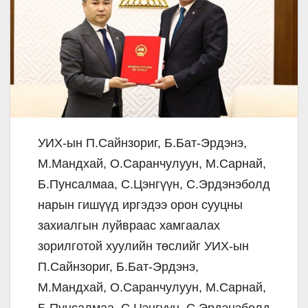
УИХ-ын П.Сайнзориг, Б.Бат-Эрдэнэ,
М.Мандхай, О.Саранчулуун, М.Сарнай,
Б.Пунсалмаа, С.Цэнгүүн, С.Эрдэнэболд
нарын гишүүд иргэдээ орон сууцны
захиалгын луйвраас хамгаалах
зорилготой хуулийн төслийг УИХ-ын
П.Сайнзориг, Б.Бат-Эрдэнэ,
М.Мандхай, О.Саранчулуун, М.Сарнай,