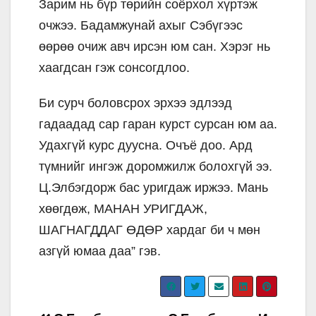
Зарим нь бүр төрийн соёрхол хүртэж
очжээ. Бадамжунай ахыг Сэбүгээс
өөрөө очиж авч ирсэн юм сан. Хэрэг нь
хаагдсан гэж сонсогдлоо.
Би сурч боловсрох эрхээ эдлээд
гадаадад сар гаран курст сурсан юм аа.
Удахгүй курс дуусна. Очъё доо. Ард
түмнийг ингэж доромжилж болохгүй ээ.
Ц.Элбэгдорж бас уригдаж иржээ. Мань
хөөгдөж, МАНАН УРИГДАЖ,
ШАГНАГДДАГ ӨДӨР хардаг би ч мөн
азгүй юмаа даа” гэв.