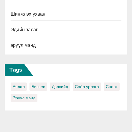
Шинжлэх ухаан
Эдийн засаг
эрүүл мэнд
Tags
Аялал
Бизнес
Дэлхийд
Соёл урлага
Спорт
Эрүүл мэнд