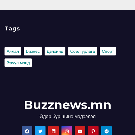
Tags
Аялал
Бизнес
Дэлхийд
Соёл урлага
Спорт
Эрүүл мэнд
Buzznews.mn
Өдөр бүр шинэ мэдээлэл