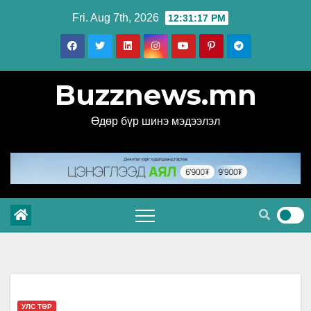
Skip
Fri. Aug 7th, 2026
12:31:17 PM
to
content
Buzznews.mn
Өдөр бүр шинэ мэдээлэл
УЛС ТӨР