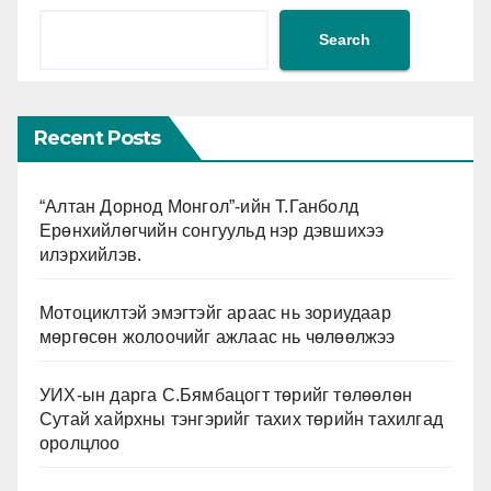
Search
Recent Posts
“Алтан Дорнод Монгол”-ийн Т.Ганболд
Ерөнхийлөгчийн сонгуульд нэр дэвшихээ
илэрхийлэв.
Мотоциклтэй эмэгтэйг араас нь зориудаар
мөргөсөн жолоочийг ажлаас нь чөлөөлжээ
УИХ-ын дарга С.Бямбацогт төрийг төлөөлөн
Сутай хайрхны тэнгэрийг тахих төрийн тахилгад
оролцлоо