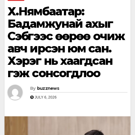
Х.Нямбаатар:
Бадамжунай ахыг
Сэбүгээс өөрөө очиж
авч ирсэн юм сан.
Хэрэг нь хаагдсан
гэж сонсогдлоо
By
buzznews
JULY 6, 2026