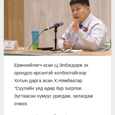
Ерөнхийлөгч асан Ц.Элбэгдорж эх
орондоо ирсэнтэй холбоотойгоор
Хотын дарга асан Х.Нямбаатар
“Сүүлийн үед өдөр бүр surprise.
Зугтаасан хүмүүс уригдаж, залагдаж
очжээ.