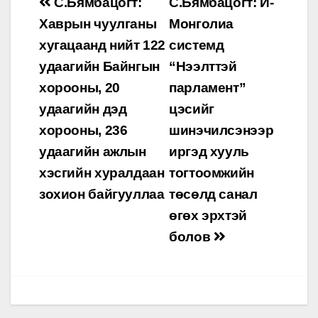
Post
С.Бямбацогт:
С.Бямбацогт: И-
navigation
Хаврын чуулганы
Монголиа
хугацаанд нийт 122
системд
удаагийн Байнгын
“Нээлттэй
хорооны, 20
парламент”
удаагийн дэд
цэсийг
хорооны, 236
шинэчилсэнээр
удаагийн ажлын
иргэд хууль
хэсгийн хуралдаан
тогтоомжийн
зохион байгууллаа
төсөлд санал
өгөх эрхтэй
болов