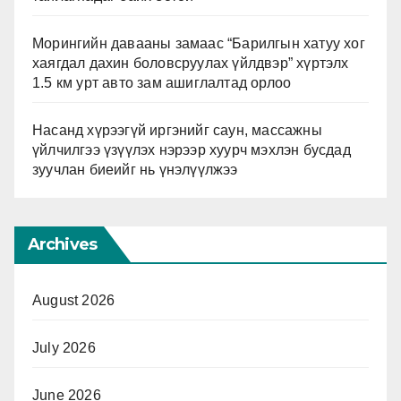
Морингийн давааны замаас “Барилгын хатуу хог
хаягдал дахин боловсруулах үйлдвэр” хүртэлх
1.5 км урт авто зам ашиглалтад орлоо
Насанд хүрээгүй иргэнийг саун, массажны
үйлчилгээ үзүүлэх нэрээр хуурч мэхлэн бусдад
зуучлан биеийг нь үнэлүүлжээ
Archives
August 2026
July 2026
June 2026