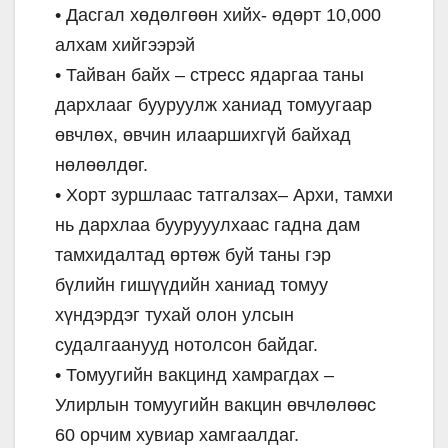
• Дасгал хөдөлгөөн хийх- өдөрт 10,000
алхам хийгээрэй
• Тайван байх – стресс ядаргаа таны
дархлааг бууруулж ханиад томуугаар
өвчлөх, өвчин илааршихгүй байхад
нөлөөлдөг.
• Хорт зуршлаас татгалзах– Архи, тамхи
нь дархлаа буурууулхаас гадна дам
тамхидалтад өртөж буй таны гэр
бүлийн гишүүдийн ханиад томуу
хүндэрдэг тухай олон улсын
судалгаанууд нотолсон байдаг.
• Томуугийн вакцинд хамрагдах –
Улирлын томуугийн вакцин өвчлөлөөс
60 орчим хувиар хамгаалдаг.