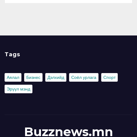
Tags
Аялал
Бизнес
Дэлхийд
Соёл урлага
Спорт
Эрүүл мэнд
Buzznews.mn