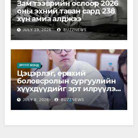
Зам тээврийн ослоор 2026
оны эхний таван сард 238
хүн амиа алджээ
JULY 19, 2026
BUZZNEWS
ЭРҮҮЛ МЭНД
Цэцэрлэг, ерөнхий
боловсролын сургуулийн
хүүхдүүдийг эрт илрүүлэг,
урьдчилан сэргийлэх
JULY 8, 2026
BUZZNEWS
үзлэгт хамруулна