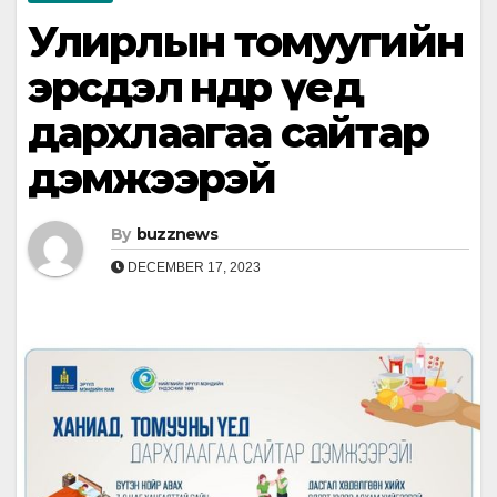
Улирлын томуугийн
эрсдэл өндөр үед
дархлаагаа сайтар
дэмжээрэй
By
buzznews
DECEMBER 17, 2023