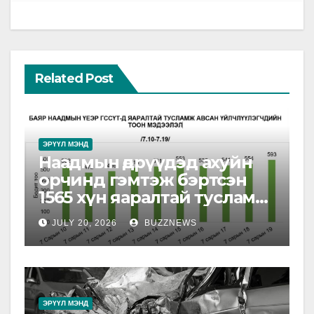
Related Post
ЭРҮҮЛ МЭНД
Наадмын өдрүүдэд ахуйн
орчинд гэмтэж бэртсэн
1565 хүн яаралтай тусламж
авснаас 615 нь 0-18 насны
JULY 20, 2026
BUZZNEWS
хүүхэд байна
ЭРҮҮЛ МЭНД