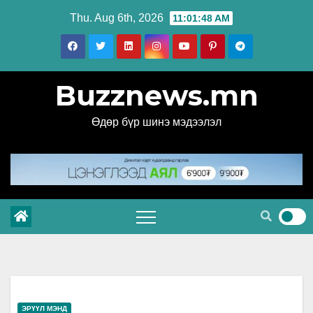
Skip
Thu. Aug 6th, 2026
11:01:49 AM
to
content
Buzznews.mn
Өдөр бүр шинэ мэдээлэл
ЭРҮҮЛ МЭНД