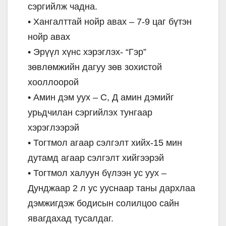
сэргийлж чадна.
• Хангалттай нойр авах – 7-9 цаг бүтэн
нойр авах
• Эрүүл хүнс хэрэглэх- “Гэр”
зөвлөмжийн дагуу зөв зохистой
хооллоорой
• Амин дэм уух – С, Д амин дэмийг
урьдчилан сэргийлэх тунгаар
хэрэглээрэй
• Тогтмол агаар сэлгэлт хийх-15 мин
дутамд агаар сэлгэлт хийгээрэй
• Тогтмол халуун бүлээн ус уух –
Дунджаар 2 л ус ууснаар таны дархлаа
дэмжигдэж бодисын солилцоо сайн
явагдахад тусалдаг.