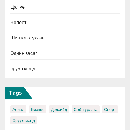
Цаг үе
Чөлөөт
Шинжлэх ухаан
Эдийн засаг
эрүүл мэнд
Tags
Аялал
Бизнес
Дэлхийд
Соёл урлага
Спорт
Эрүүл мэнд