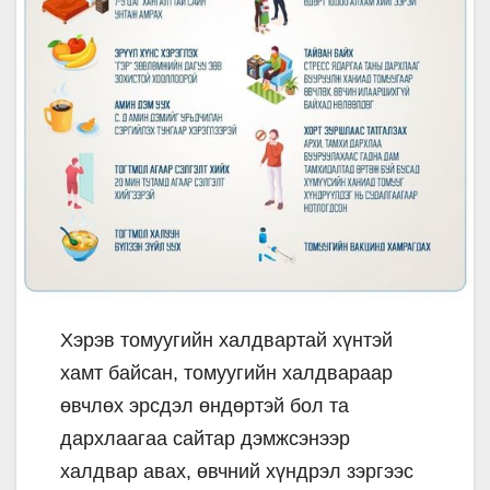
Хэрэв томуугийн халдвартай хүнтэй
хамт байсан, томуугийн халдвараар
өвчлөх эрсдэл өндөртэй бол та
дархлаагаа сайтар дэмжсэнээр
халдвар авах, өвчний хүндрэл зэргээс