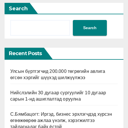
Search
Search
Recent Posts
Улсын бүртгэгчид 200.000 төгрөгийн авлига
өгсөн хэргийг шүүхэд шилжүүлжээ
Нийслэлийн 30 дугаар сургуулийг 10 дугаар
сарын 1-нд ашиглалтад оруулна
С.Бямбацогт: Иргэд, бизнес эрхлэгчдэд хүрсэн
өгөөжөөрөө ажлаа үнэлж, хэрэгжилтээ
тайлагнадаг байх ёстой