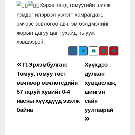
Хэрэв танд томуугийн шинж
тэмдэг илэрвэл үзлэгт хамрагдаж,
эмчээс зөвлөгөө авч, эм бэлдмэлийг
жорын дагуу цаг тухайд нь ууж
хэвшээрэй.
Post
П.Эрхэмбулган:
Хүүхдээ
navigation
Томуу, томуу төст
дулаан
өвчнөөр өвчлөгсдийн
хувцаслаж,
57 гаруй хувийг 0-4
шингэн
насны хүүхдүүд эзэлж
сайн
байна
уулгаарай