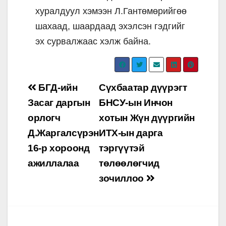
хуралдуул хэмээн Л.Гантөмөрийгөө
шахаад, шаардаад эхэлсэн гэдгийг
эх сурвалжаас хэлж байна.
Post
БГД-ийн
Сүхбаатар дүүрэгт
navigation
Засаг даргын
БНСУ-ын Инчон
орлогч
хотын Жүн дүүргийн
Д.Жаргалсүрэн
ИТХ-ын дарга
16-р хороонд
тэргүүтэй
ажиллалаа
төлөөлөгчид
зочиллоо