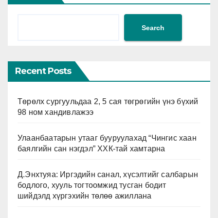
Search
Recent Posts
Төрөлх сургуульдаа 2, 5 сая төгрөгийн үнэ бүхий
98 ном хандивлажээ
Улаанбаатарын утааг бууруулахад “Чингис хаан
баялгийн сан нэгдэл” ХХК-тай хамтарна
Д.Энхтуяа: Иргэдийн санал, хүсэлтийг салбарын
бодлого, хууль тогтоомжид тусган бодит
шийдэлд хүргэхийн төлөө ажиллана