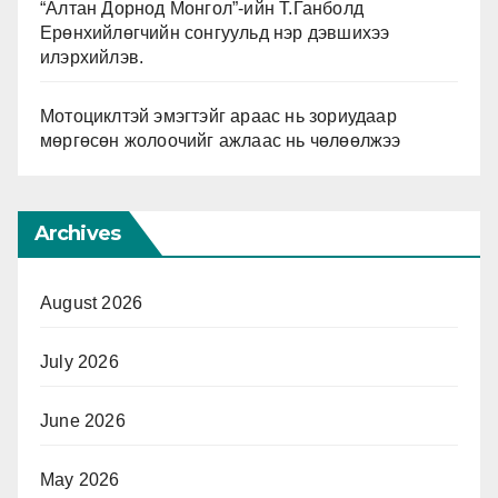
“Алтан Дорнод Монгол”-ийн Т.Ганболд
Ерөнхийлөгчийн сонгуульд нэр дэвшихээ
илэрхийлэв.
Мотоциклтэй эмэгтэйг араас нь зориудаар
мөргөсөн жолоочийг ажлаас нь чөлөөлжээ
Archives
August 2026
July 2026
June 2026
May 2026