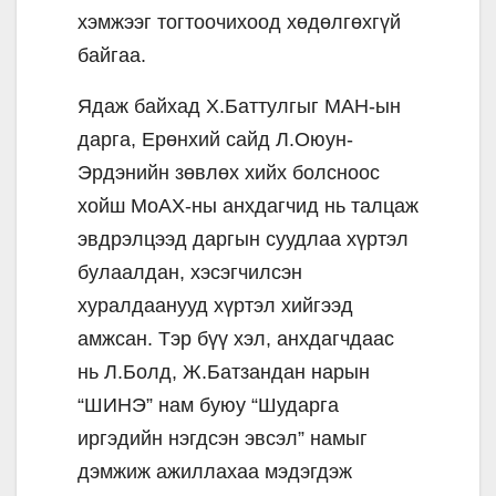
хэмжээг тогтоочихоод хөдөлгөхгүй
байгаа.
Ядаж байхад Х.Баттулгыг МАН-ын
дарга, Ерөнхий сайд Л.Оюун-
Эрдэнийн зөвлөх хийх болсноос
хойш МоАХ-ны анхдагчид нь талцаж
эвдрэлцээд даргын суудлаа хүртэл
булаалдан, хэсэгчилсэн
хуралдаанууд хүртэл хийгээд
амжсан. Тэр бүү хэл, анхдагчдаас
нь Л.Болд, Ж.Батзандан нарын
“ШИНЭ” нам буюу “Шударга
иргэдийн нэгдсэн эвсэл” намыг
дэмжиж ажиллахаа мэдэгдэж