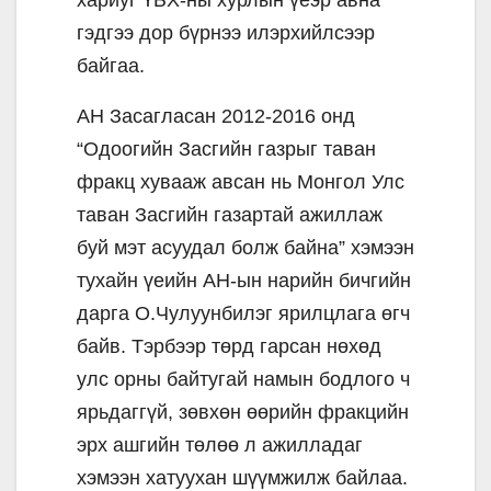
хариуг ҮБХ-ны хурлын үеэр авна
гэдгээ дор бүрнээ илэрхийлсээр
байгаа.
АН Засагласан 2012-2016 онд
“Одоогийн Засгийн газрыг таван
фракц хувааж авсан нь Монгол Улс
таван Засгийн газартай ажиллаж
буй мэт асуудал болж байна” хэмээн
тухайн үеийн АН-ын нарийн бичгийн
дарга О.Чулуунбилэг ярилцлага өгч
байв. Тэрбээр төрд гарсан нөхөд
улс орны байтугай намын бодлого ч
ярьдаггүй, зөвхөн өөрийн фракцийн
эрх ашгийн төлөө л ажилладаг
хэмээн хатуухан шүүмжилж байлаа.