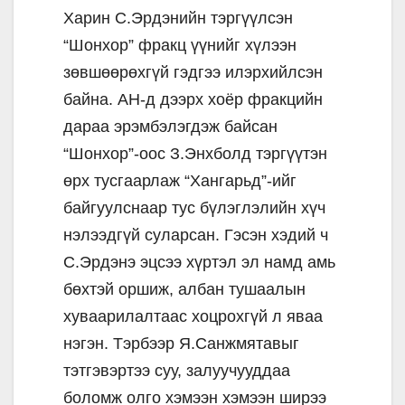
Харин С.Эрдэнийн тэргүүлсэн
“Шонхор” фракц үүнийг хүлээн
зөвшөөрөхгүй гэдгээ илэрхийлсэн
байна. АН-д дээрх хоёр фракцийн
дараа эрэмбэлэгдэж байсан
“Шонхор”-оос З.Энхболд тэргүүтэн
өрх тусгаарлаж “Хангарьд”-ийг
байгуулснаар тус бүлэглэлийн хүч
нэлээдгүй суларсан. Гэсэн хэдий ч
С.Эрдэнэ эцсээ хүртэл эл намд амь
бөхтэй оршиж, албан тушаалын
хуваарилалтаас хоцрохгүй л яваа
нэгэн. Тэрбээр Я.Санжмятавыг
тэтгэвэртээ суу, залуучууддаа
боломж олго хэмээн хэмээн ширээ