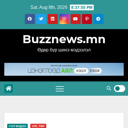
Skip
Sat. Aug 8th, 2026
8:37:56 PM
to
content
Buzznews.mn
Өдөр бүр шинэ мэдээлэл
ГОЛ МЭДЭЭ
УЛС ТӨР