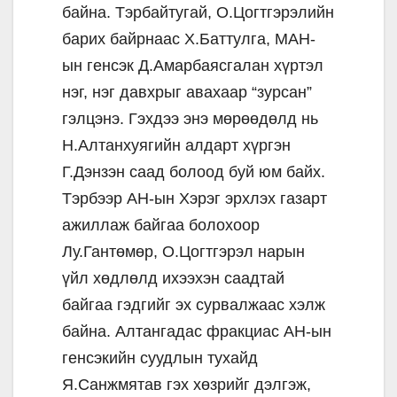
байна. Тэрбайтугай, О.Цогтгэрэлийн
барих байрнаас Х.Баттулга, МАН-
ын генсэк Д.Амарбаясгалан хүртэл
нэг, нэг давхрыг авахаар “зурсан”
гэлцэнэ. Гэхдээ энэ мөрөөдөлд нь
Н.Алтанхуягийн алдарт хүргэн
Г.Дэнзэн саад болоод буй юм байх.
Тэрбээр АН-ын Хэрэг эрхлэх газарт
ажиллаж байгаа болохоор
Лу.Гантөмөр, О.Цогтгэрэл нарын
үйл хөдлөлд ихээхэн саадтай
байгаа гэдгийг эх сурвалжаас хэлж
байна. Алтангадас фракциас АН-ын
генсэкийн суудлын тухайд
Я.Санжмятав гэх хөзрийг дэлгэж,