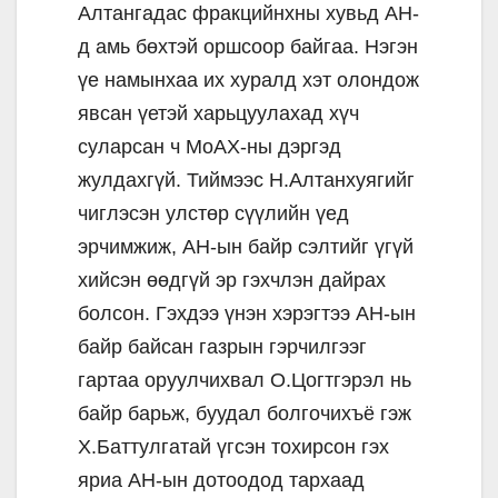
Алтангадас фракцийнхны хувьд АН-
д амь бөхтэй оршсоор байгаа. Нэгэн
үе намынхаа их хуралд хэт олондож
явсан үетэй харьцуулахад хүч
суларсан ч МоАХ-ны дэргэд
жулдахгүй. Тиймээс Н.Алтанхуягийг
чиглэсэн улстөр сүүлийн үед
эрчимжиж, АН-ын байр сэлтийг үгүй
хийсэн өөдгүй эр гэхчлэн дайрах
болсон. Гэхдээ үнэн хэрэгтээ АН-ын
байр байсан газрын гэрчилгээг
гартаа оруулчихвал О.Цогтгэрэл нь
байр барьж, буудал болгочихъё гэж
Х.Баттулгатай үгсэн тохирсон гэх
яриа АН-ын дотоодод тархаад