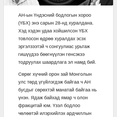
АН-ын Үндэсний бодлогын хороо
(ҮБХ) энэ сарын 28-нд хуралдана.
Хэд хэдэн удаа хойшилсон ҮБХ
товлосон өдрөө хуралдах эсэх
эргэлзээтэй ч сонгуулиас урьтаж
гишүүдээ бөөгнүүлэн генсэкээ
тодруулах шаардлага эл намд бий.
Сөрөг хүчний орон зай Монголын
улс төрд үгүйлэгдэж байгаа ч АН
бусдыг сөрөхтэй манатай байгаа нь
үнэн. Ядаж байхад ямар ч олон
фракцитай юм. Үзэл бодлоо
чөлөөтэй илэрхийлэх ардчиллын