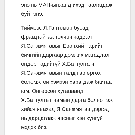
энэ нь МАН-ынханд ихэд таалагдаж
буй гэнэ.
Тиймээс Л.Гантөмөр бусад
фракцтайгаа тохирч чадвал
Я.Санжмятавыг Ерөнхий нарийн
бичгийн даргаар дэмжих магадлал
өндөр төдийгүй Х.Баттулга ч
Я.Санжмятавын талд гар өргөх
боломжтой хэмээн харагдаж байгаа
юм. Өнгөрсөн хугацаанд
Х.Баттулгыг намын дарга болно гэж
хийсч явахад Я.Санжмятав дэргэд
нь дарцаглаж явсныг хэн хүнгүй
мэдэх биз.