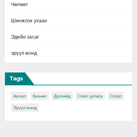
Чөлөөт
Шинжлэх ухаан
Эдийн засаг
эрүүл мэнд
Tags
Аялал
Бизнес
Дэлхийд
Соёл урлага
Спорт
Эрүүл мэнд