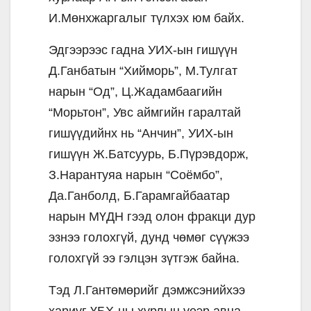
И.Мөнхжаргалыг түлхэх юм байх.
Эдгээрээс гадна УИХ-ын гишүүн
Д.Ганбатын “Хийморь”, М.Тулгат
нарын “Од”, Ц.Жадамбаагийн
“Морьтон”, Увс аймгийн гаралтай
гишүүдийнх нь “Анчин”, УИХ-ын
гишүүн Ж.Батсуурь, Б.Пүрэвдорж,
З.Нарантуяа нарын “Соёмбо”,
Да.Ганболд, Б.Гарамгайбаатар
нарын МҮДН гээд олон фракци дур
эзнээ голохгүй, дунд чөмөг сүүжээ
голохгүй ээ гэлцэн зүтгэж байна.
Тэд Л.Гантөмөрийг дэмжсэнийхээ