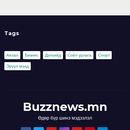
Tags
Аялал
Бизнес
Дэлхийд
Соёл урлага
Спорт
Эрүүл мэнд
Buzznews.mn
Өдөр бүр шинэ мэдээлэл