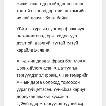
жишиг гэж тодорхойлдог энэ олон
толгой нь өнөөдөр тэдэнд хамгийн
их лай ланчиг болж байна.
ҮБХ-ны хурлын сургаар фракциуд
нь хөдөлгөөнд орж, хөдөөгүүр
дээлтэй, дээлгүй, тугтай туггүй
харайлдаж явна.
АН-д жин дардаг фракц бол МоАХ.
Ерөнхийлөгч асан Х.Баттулгын
тэргүүлдэг эл фракц Л.Гантөмөрийг
АН-ын дарга болоход томоохон
үүрэг гүйцэтгэсэн. Үүнийхээ хариуг
дориухан авахыг хүссэн ч
Ц.Элбэгдорж тэргүүтэн түүний хэр