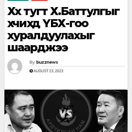
Хөх тугт Х.Баттулгыг
хөөчихөөд ҮБХ-гоо
хуралдуулахыг
шаарджээ
By
buzznews
AUGUST 23, 2023