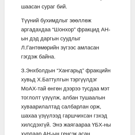
шаасан сураг бий.
Түүний бухимдлыг зөөллөж
аргадахдаа “Шонхор” фракцид АН-
ын дэд даргын суудлыг
Л.Гантөмөрийн зүгээс амласан
гэгдэж байна.
З.Энхболдын “Хангарьд” фракцийн
хувьд Х.Баттулгын тэргүүлдэг
МоАХ-тай өнгөн дээрээ тусдаа мэт
тоглолт үзүүлж, албан тушаалын
хуваарилалтад салбарлан орж,
шахаа үзүүлээд гаршчихсан гэхэд
хилсдэхгүй. Энэ жаягаараа ҮБХ-ны
хурлаар АН-ын генсэк асан