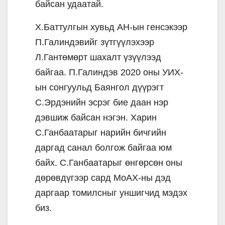
байсан удаатай.
Х.Баттулгын хувьд АН-ын генсэкээр
П.Галиндэвийг зүтгүүлэхээр
Л.Гантөмөрт шахалт үзүүлээд
байгаа. П.Галиндэв 2020 оны УИХ-
ын сонгуульд Баянгол дүүрэгт
С.Эрдэнийн эсрэг бие даан нэр
дэвшиж байсан нэгэн. Харин
С.Ганбаатарыг нарийн бичгийн
даргад санал болгож байгаа юм
байх. С.Ганбаатарыг өнгөрсөн оны
дөрөвдүгээр сард МоАХ-ны дэд
даргаар томилсныг уншигчид мэдэх
биз.