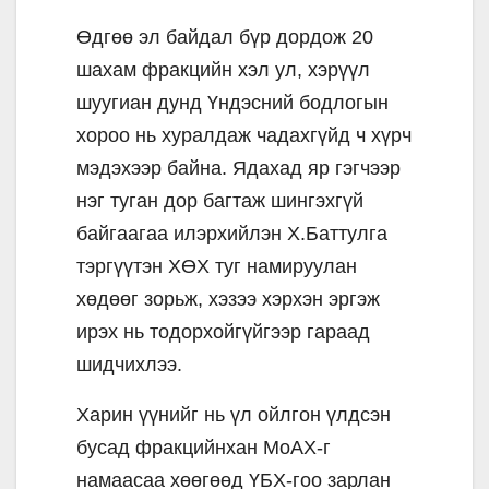
Өдгөө эл байдал бүр дордож 20
шахам фракцийн хэл ул, хэрүүл
шуугиан дунд Үндэсний бодлогын
хороо нь хуралдаж чадахгүйд ч хүрч
мэдэхээр байна. Ядахад яр гэгчээр
нэг туган дор багтаж шингэхгүй
байгаагаа илэрхийлэн Х.Баттулга
тэргүүтэн ХӨХ туг намируулан
хөдөөг зорьж, хэзээ хэрхэн эргэж
ирэх нь тодорхойгүйгээр гараад
шидчихлээ.
Харин үүнийг нь үл ойлгон үлдсэн
бусад фракцийнхан МоАХ-г
намаасаа хөөгөөд ҮБХ-гоо зарлан