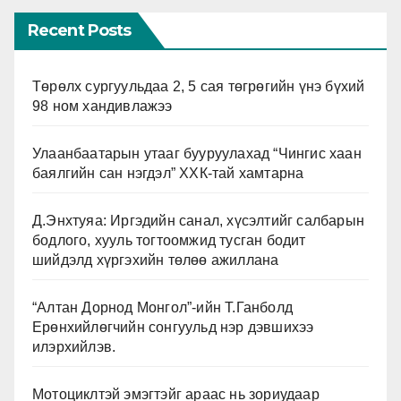
Recent Posts
Төрөлх сургуульдаа 2, 5 сая төгрөгийн үнэ бүхий
98 ном хандивлажээ
Улаанбаатарын утааг бууруулахад “Чингис хаан
баялгийн сан нэгдэл” ХХК-тай хамтарна
Д.Энхтуяа: Иргэдийн санал, хүсэлтийг салбарын
бодлого, хууль тогтоомжид тусган бодит
шийдэлд хүргэхийн төлөө ажиллана
“Алтан Дорнод Монгол”-ийн Т.Ганболд
Ерөнхийлөгчийн сонгуульд нэр дэвшихээ
илэрхийлэв.
Мотоциклтэй эмэгтэйг араас нь зориудаар