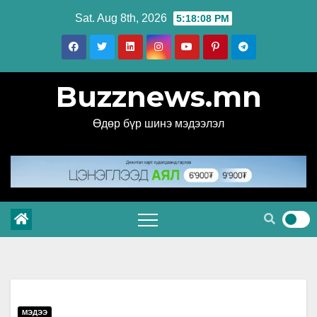
Skip
Sat. Aug 8th, 2026
5:18:09 PM
to
content
Buzznews.mn
Өдөр бүр шинэ мэдээлэл
МЭДЭЭ