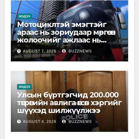
МЭДЭЭ
Мотоциклтэй эмэгтэйг
араас нь зориудаар мөргөсөн
жолоочийг ажлаас нь
чөлөөлжээ
AUGUST 7, 2026
BUZZNEWS
МЭДЭЭ
Улсын бүртгэгчид 200.000
төгрөгийн авлига өгсөн хэргийг
шүүхэд шилжүүлжээ
AUGUST 4, 2026
BUZZNEWS