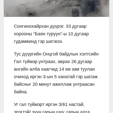
Сонгинохайрхан дүүрэг. 33 дугаар
хорооны “Баян туруун”-ы 10 дугаар
гудамжинд гэр шатжээ.
Тус дүүргийн Онцгой байдлын хэлтсийн
Гал түймэр унтраах, аврах 26 дугаар
ангийн алба хаагчид 14 км зам туулан
очиход иргэн З-ын 5 ханатай гэр шатаж
байсныг 20 минут ажиллаж унтраасан
байна.
Уг гал түймэрт иргэн З/61 настай,
эрэгтэй/ зүүн гарын шуу, гарын алга,