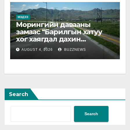
МЭДЭЭ
Морингийн давааны
замаас “Барилгын хатуу
хог хаягдал дахин
боловсруулах үйлдвэр”
AUGUST 4, 2026
BUZZNEWS
хүртэлх 1.5 км урт авто зам
ашиглалтад орлоо
Search
Search