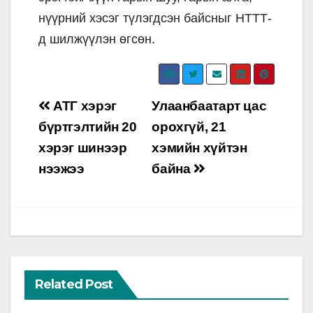
нүүрний хэсэг түлэгдсэн байсныг НТТТ-
д шилжүүлэн өгсөн.
Post
АТГ хэрэг
Улаанбаатарт цас
navigation
бүртгэлтийн 20
орохгүй, 21
хэрэг шинээр
хэмийн хүйтэн
нээжээ
байна
Related Post