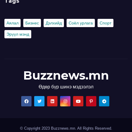
Tags
Аялал
Бизнес
Дэлхийд
Соёл урлага
Спорт
Эрүүл мэнд
Buzznews.mn
Өдөр бүр шинэ мэдээлэл
© Copyright 2023 Buzznews.mn. All Rights Reserved.