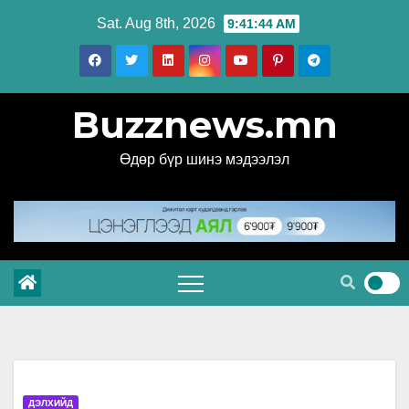
Skip
Sat. Aug 8th, 2026
9:41:45 AM
to
content
Buzznews.mn
Өдөр бүр шинэ мэдээлэл
ДЭЛХИЙД