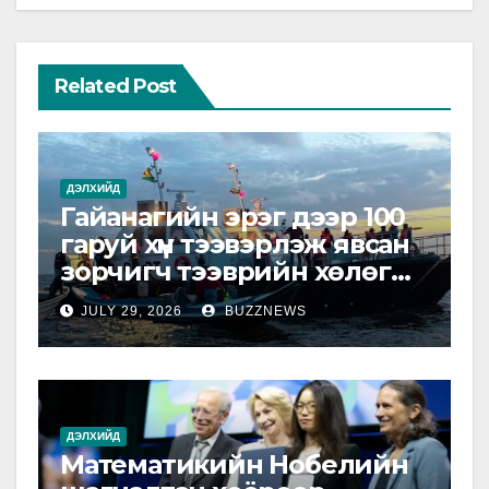
Related Post
ДЭЛХИЙД
Гайанагийн эрэг дээр 100
гаруй хүн тээвэрлэж явсан
зорчигч тээврийн хөлөг
живжээ
JULY 29, 2026
BUZZNEWS
ДЭЛХИЙД
Математикийн Нобелийн