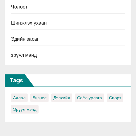
Чөлөөт
Шинжлэх ухаан
Эдийн засаг
эрүүл мэнд
Tags
Аялал
Бизнес
Дэлхийд
Соёл урлага
Спорт
Эрүүл мэнд