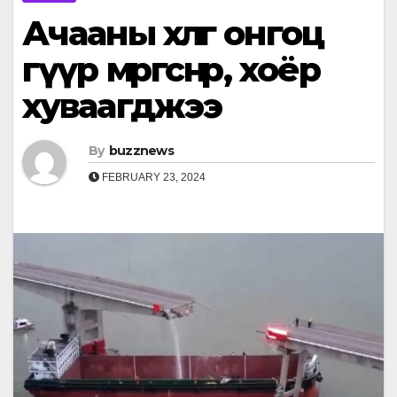
Ачааны хөлөг онгоц
гүүр мөргөснөөр, хоёр
хуваагджээ
By
buzznews
FEBRUARY 23, 2024