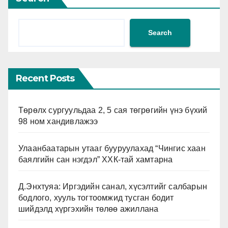
Search
Recent Posts
Төрөлх сургуульдаа 2, 5 сая төгрөгийн үнэ бүхий
98 ном хандивлажээ
Улаанбаатарын утааг бууруулахад “Чингис хаан
баялгийн сан нэгдэл” ХХК-тай хамтарна
Д.Энхтуяа: Иргэдийн санал, хүсэлтийг салбарын
бодлого, хууль тогтоомжид тусган бодит
шийдэлд хүргэхийн төлөө ажиллана