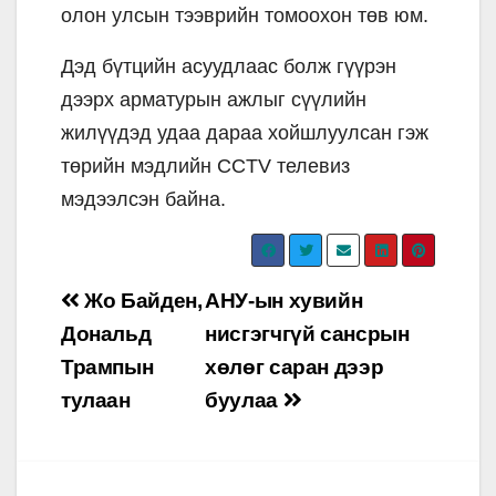
олон улсын тээврийн томоохон төв юм.
Дэд бүтцийн асуудлаас болж гүүрэн
дээрх арматурын ажлыг сүүлийн
жилүүдэд удаа дараа хойшлуулсан гэж
төрийн мэдлийн CCTV телевиз
мэдээлсэн байна.
Post
Жо Байден,
АНУ-ын хувийн
navigation
Дональд
нисгэгчгүй сансрын
Трампын
хөлөг саран дээр
тулаан
буулаа