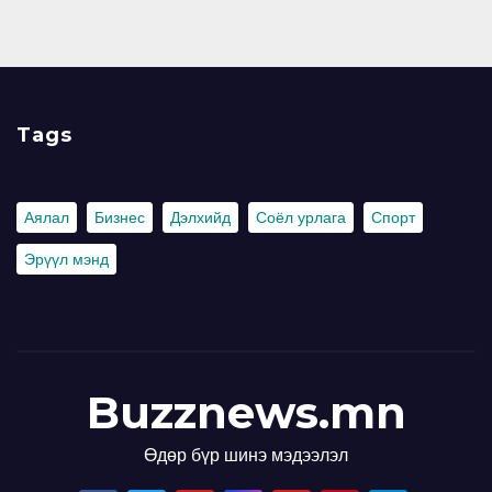
Tags
Аялал
Бизнес
Дэлхийд
Соёл урлага
Спорт
Эрүүл мэнд
Buzznews.mn
Өдөр бүр шинэ мэдээлэл