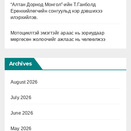
“Алтан Дорнод Монгол”-ийн Т.Ганболд
Ерөнхийлөгчийн сонгуульд нэр дэвшихээ
илэрхийлэв.
Мотоциклтэй эмэгтэйг араас нь зориудаар
мөргөсөн жолоочийг ажлаас нь чөлөөлжээ
Archives
August 2026
July 2026
June 2026
May 2026