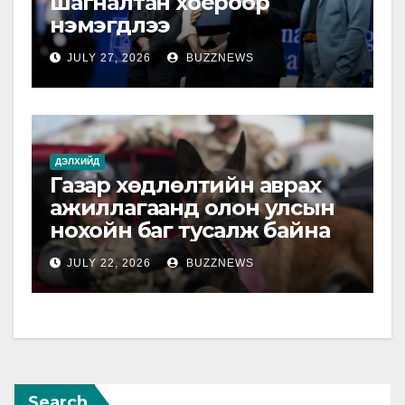
шагналтан хоёроор
нэмэгдлээ
JULY 27, 2026
BUZZNEWS
ДЭЛХИЙД
Газар хөдлөлтийн аврах
ажиллагаанд олон улсын
нохойн баг тусалж байна
JULY 22, 2026
BUZZNEWS
Search