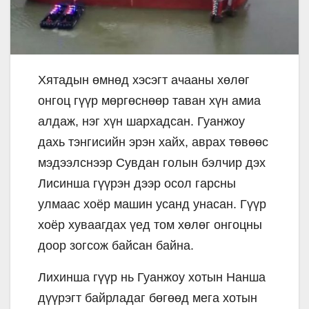
Хятадын өмнөд хэсэгт ачааны хөлөг
онгоц гүүр мөргөснөөр таван хүн амиа
алдаж, нэг хүн шархадсан. Гуанжоу
дахь тэнгисийн эрэн хайх, аврах төвөөс
мэдээлснээр Сувдан голын бэлчир дэх
Лисинша гүүрэн дээр осол гарсны
улмаас хоёр машин усанд унасан. Гүүр
хоёр хуваагдах үед том хөлөг онгоцны
доор зогсож байсан байна.
Лихинша гүүр нь Гуанжоу хотын Нанша
дүүрэгт байрладаг бөгөөд мега хотын