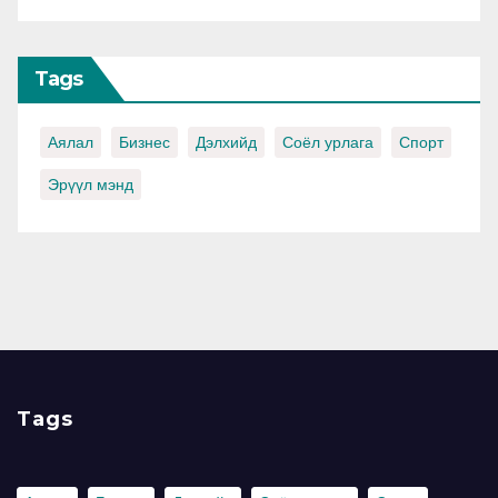
Tags
Аялал
Бизнес
Дэлхийд
Соёл урлага
Спорт
Эрүүл мэнд
Tags