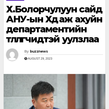
Х.Болорчулуун сайд
АНУ-ын Хөдөө аж ахуйн
департаментийн
төлөөлөгчидтэй уулзлаа
By
buzznews
AUGUST 29, 2023