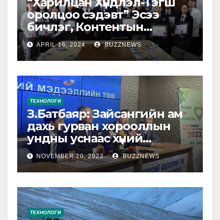
“Харилцан Хүндлэл-Тэгш
оролцоо сэдэвт” Эсээ
бичлэг, Контентын
уралдааны шилдгүүд
APRIL 16, 2024
BUZZNEWS
тодорлоо
ТЕХНОЛОГИ
З.Батбаяр: Зайсангийн ам
дахь гурван хорооллын
ундны уснаас хүний
ялгадаснаас илэрдэг
NOVEMBER 20, 2023
BUZZNEWS
гэдэсний савханцар
илэрсэн
ТЕХНОЛОГИ