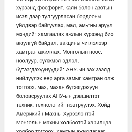
хүрээнд фосфорит, кали болон азотын
исэл дээр тулгуурласан бордооны
үйлдвэр байгуулах, мал, амьтны эрүүл
мэндийг хамгаалах ажлын хүрээнд био
аюулгүй байдал, вакцины чиглэлээр
хамтран ажиллах, Монголын ноос,
ноолуур, сүлжмэл эдлэл,
бүтээгдэхүүнүүдийг АНУ-ын зах зээлд
нийлүүлэх өөр арга замыг хамтран олж
тогтоох, мах, махан бүтээгдэхүүн
боловсруулах АНУ-ын дэвшилтэт
техник, технологийг нэвтрүүлэх, Хойд
Америкийн Махны Хүрээлэнтэй
Монголын махны холбоотой харилцаа
холбоо тогтоох, хамтын ажиллагааг