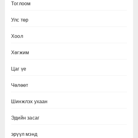
Тоглоом
Улс төр
Хоол
Хөгжим
Цаг үе
Чөлөөт
Шинжлэх ухаан
Эдийн засаг
эрүүл мэнд