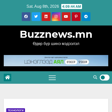
Skip
Sat. Aug 8th, 2026
4:09:45 AM
to
content
Buzznews.mn
Өдөр бүр шинэ мэдээлэл
ТЕХНОЛОГИ