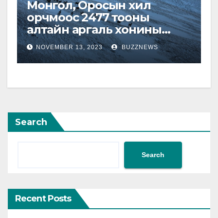
Монгол, Оросын хил
орчмоос 2477 тооны
алтайн аргаль хонины
тархац, байршил, тоо
NOVEMBER 13, 2023
BUZZNEWS
толгойг тогтоожээ
Search
Search
Recent Posts