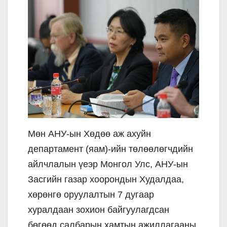
Мөн АНУ-ын Хөдөө аж ахуйн
департамент (яам)-ийн төлөөлөгчдийн
айлчлалын үеэр Монгол Улс, АНУ-ын
Засгийн газар хоорондын Худалдаа,
хөрөнгө оруулалтын 7 дугаар
хуралдаан зохион байгуулагдсан
бөгөөд салбарын хамтын ажиллагааны