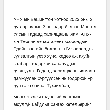
АНУ-ын Вашингтон хотноо 2023 оны 2
дугаар сарын 2-ны өдөр болсон Монгол
Улсын Гадаад харилцааны яам, АНУ-
ын Төрийн департамент хоорондын
Эдийн засгийн бодлогын IV зөвлөлдөх
уулзалтын үеэр хүнс, хөдөө аж ахуйн
салбарт тодорхой саналуудыг
дэвшүүлж, Гадаад харилцааны яамаар
дамжуулан хүргүүлсэн нь тодорхой үр
дүн гарч байна. Тухайлбал,
Монгол Улсын Хүнсний хангамж,
аюулгүй байдлыг хангах хөтөлбөрийг