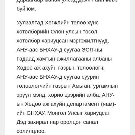
буй юм.
Уулзалтад Хөгжлийн төлөө хүнс
хөтөлбөрийн Олон улсын төсөл
хөтөлбөр хариуцсан мэргэжилтнүүд,
АНУ-аас БНХАУ-д суугаа ЭСЯ-ны
Гадаад хамтын ажиллагааны албаны
Хөдөө аж ахуйн газрын төлөөлөгч,
АНУ-аас БНХАУ-д суугаа суурин
төлөөлөгчийн газрын Амьтан, ургамлын
эрүүл мэнд, хорио цээрийн алба, АНУ-
ын Хөдөө аж ахуйн департамент (яам)-
ийн БНХАУ, Монгол Улсыг хариуцсан
Дэд захирал нар оролцон санал
солилцлоо.