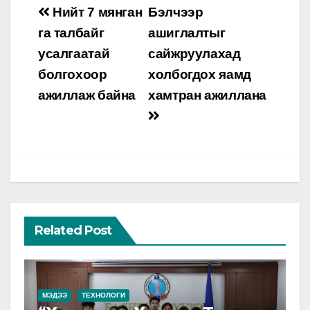
Post
Нийт 7 мянган
Бэлчээр
navigation
га талбайг
ашиглалтыг
усалгаатай
сайжруулахад
болгохоор
холбогдох яамд
ажиллаж байна
хамтран ажиллана
Related Post
МЭДЭЭ
ТЕХНОЛОГИ