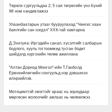
Төрөлх сургуульдаа 2, 5 сая төгрөгийн үнэ бүхий
98 ном хандивлажээ
Улаанбаатарын утааг бууруулахад “Чингис хаан
баялгийн сан нэгдэл” ХХК-тай хамтарна
Д.Энхтуяа: Иргэдийн санал, хүсэлтийг салбарын
бодлого, хууль тогтоомжид тусган бодит
шийдэлд хүргэхийн төлөө ажиллана
“Алтан Дорнод Монгол”-ийн Т.Ганболд
Ерөнхийлөгчийн сонгуульд нэр дэвшихээ
илэрхийлэв.
Мотоциклтэй эмэгтэйг араас нь зориудаар
мөргөсөн жолоочийг ажлаас нь чөлөөлжээ