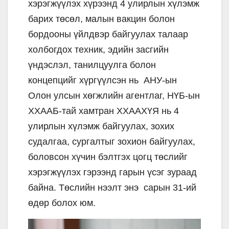
хэрэгжүүлэх хүрээнд 4 улирлын хүлэмж
барих төсөл, малын вакцин болон
бордооны үйлдвэр байгуулах талаар
холбогдох техник, эдийн засгийн
үндэслэл, танилцуулга болон
концепцийг хүргүүлсэн нь АНУ-ын
Олон улсын хөгжлийн агентлаг, НҮБ-ын
ХХААБ-тай хамтран ХХААХҮЯ нь 4
улирлын хүлэмж байгуулах, зохих
судалгаа, сургалтыг зохион байгуулах,
боловсон хүчин бэлтгэх цогц төслийг
хэрэгжүүлэх гэрээнд гарын үсэг зураад
байна. Төслийн нээлт энэ сарын 31-ий
өдөр болох юм.