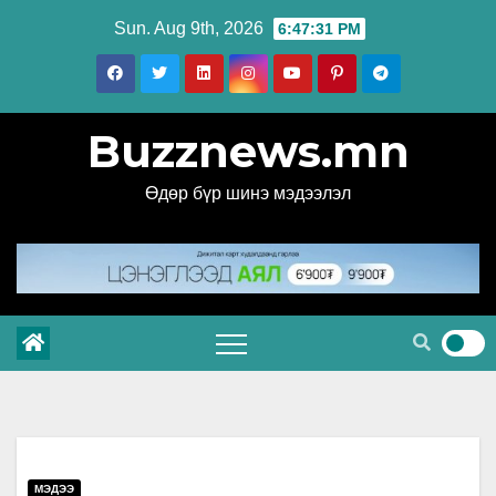
Skip
Sun. Aug 9th, 2026
6:47:32 PM
to
content
Buzznews.mn
Өдөр бүр шинэ мэдээлэл
МЭДЭЭ