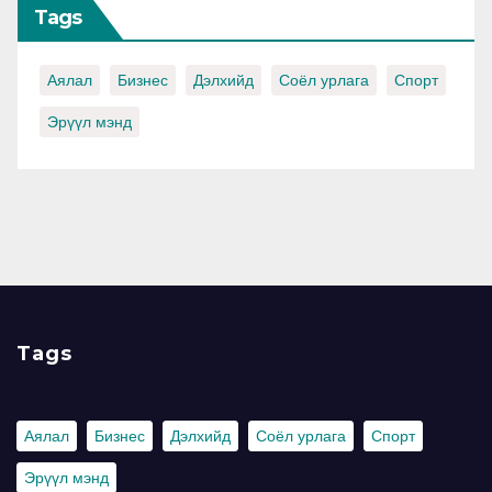
Tags
Аялал
Бизнес
Дэлхийд
Соёл урлага
Спорт
Эрүүл мэнд
Tags
Аялал
Бизнес
Дэлхийд
Соёл урлага
Спорт
Эрүүл мэнд