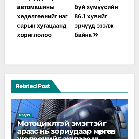
navigation
автомашины
буй хүмүүсийн
хөдөлгөөнийг нэг
86.1 хувийг
сарын хугацаанд
эрчүүд эзэлж
хориглолоо
байна
Related Post
МЭДЭЭ
Мотоциклтэй эмэгтэйг
араас нь зориудаар мөргөсөн
жолоочийг ажлаас нь