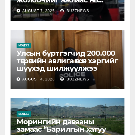
чөлөөлжээ
AUGUST 7, 2026
BUZZNEWS
МЭДЭЭ
Улсын бүртгэгчид 200.000
төгрөгийн авлига өгсөн хэргийг
шүүхэд шилжүүлжээ
AUGUST 4, 2026
BUZZNEWS
МЭДЭЭ
Морингийн давааны
замаас “Барилгын хатуу