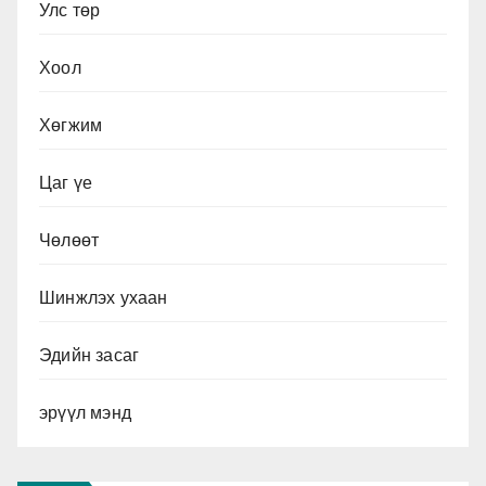
Улс төр
Хоол
Хөгжим
Цаг үе
Чөлөөт
Шинжлэх ухаан
Эдийн засаг
эрүүл мэнд