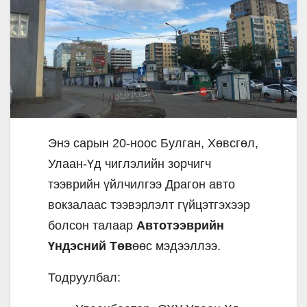
Энэ сарын 20-ноос Булган, Хөвсгөл,
Улаан-Үд чиглэлийн зорчигч
тээврийн үйлчилгээ Драгон авто
вокзалаас тээвэрлэлт гүйцэтгэхээр
болсон талаар
Автотээврийн
Үндэсний Төв
өөс мэдээллээ.
Тодруулбал: