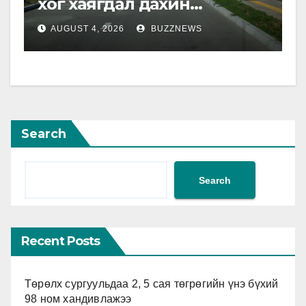
хог хаягдал дахин
боловсруулах үйлдвэр”
AUGUST 4, 2026
BUZZNEWS
хүртэлх 1.5 км урт авто зам
ашиглалтад орлоо
Search
Search
Recent Posts
Төрөлх сургуульдаа 2, 5 сая төгрөгийн үнэ бүхий
98 ном хандивлажээ