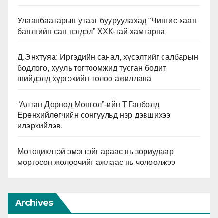
Улаанбаатарын утааг бууруулахад “Чингис хаан
баялгийн сан нэгдэл” ХХК-тай хамтарна
Д.Энхтуяа: Иргэдийн санал, хүсэлтийг салбарын
бодлого, хууль тогтоомжид тусган бодит
шийдэлд хүргэхийн төлөө ажиллана
“Алтан Дорнод Монгол”-ийн Т.Ганболд
Ерөнхийлөгчийн сонгуульд нэр дэвшихээ
илэрхийлэв.
Мотоциклтэй эмэгтэйг араас нь зориудаар
мөргөсөн жолоочийг ажлаас нь чөлөөлжээ
Archives