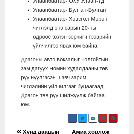
Улаанбаатар- ОХУ Улаан-Үд
Улаанбаатар- Булган-Булган
Улаанбаатар- Хөвсгөл Мөрөн
чиглэлд энэ сарын 20-ны
өдрөөс эхлэн зорчигч тээврийн
үйлчилгээ явах юм байна.
Драгоны авто вокзалыг Толгойтын
зам дагуух Номин худалдааны төв
рүү нүүлгэсэн. Гэвч зарим
чиглэлийн үйлчилгээг буцаагаад
Драгон төв рүү шилжүүлж байгаа
юм.
Post
Хүнд даацын
Амиа хорлож