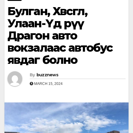
Булган, Хөвсгөл,
Улаан-Үд рүү
Драгон авто
вокзалаас автобус
явдаг болно
By
buzznews
MARCH 15, 2024