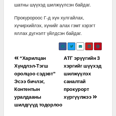
шатны шүүхэд шилжүүлсэн байдаг.
Прокуророос Г-д хүн хулгайлах,
хүчирхийлэх, хүнийг алах гэмт хэрэгт
яллах дүгнэлт үйлдсэн байдаг.
Post
“Харилцан
АТГ эрүүгийн 3
navigation
Хүндлэл-Тэгш
хэргийг шүүхэд
оролцоо сэдэвт”
шилжүүлэх
Эсээ бичлэг,
саналтай
Контентын
прокурорт
уралдааны
хүргүүлжээ
шилдгүүд тодорлоо