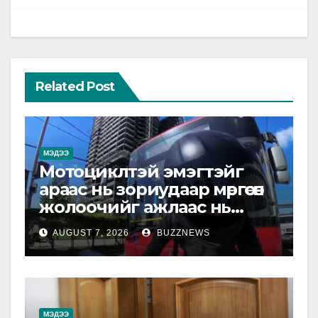
Related Post
МЭДЭЭ
Мотоциклтэй эмэгтэйг
араас нь зориудаар мөргөсөн
жолоочийг ажлаас нь
чөлөөлжээ
AUGUST 7, 2026
BUZZNEWS
МЭДЭЭ