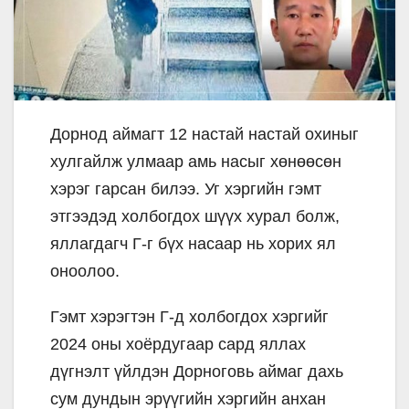
Дорнод аймагт 12 настай настай охиныг
хулгайлж улмаар амь насыг хөнөөсөн
хэрэг гарсан билээ. Уг хэргийн гэмт
этгээдэд холбогдох шүүх хурал болж,
яллагдагч Г-г бүх насаар нь хорих ял
оноолоо.
Гэмт хэрэгтэн Г-д холбогдох хэргийг
2024 оны хоёрдугаар сард яллах
дүгнэлт үйлдэн Дорноговь аймаг дахь
сум дундын эрүүгийн хэргийн анхан