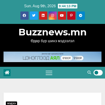
Skip
Sun. Aug 9th, 2026
9:44:14 PM
to
content
Buzznews.mn
Өдөр бүр шинэ мэдээлэл
МЭДЭЭ