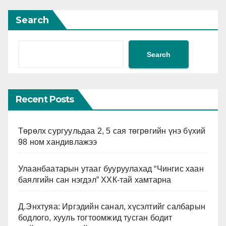
Search
Search
Recent Posts
Төрөлх сургуульдаа 2, 5 сая төгрөгийн үнэ бүхий
98 ном хандивлажээ
Улаанбаатарын утааг бууруулахад “Чингис хаан
баялгийн сан нэгдэл” ХХК-тай хамтарна
Д.Энхтуяа: Иргэдийн санал, хүсэлтийг салбарын
бодлого, хууль тогтоомжид тусган бодит