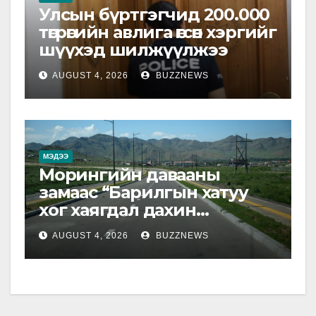
Улсын бүртгэгчид 200.000
төгрөгийн авлига өгсөн хэргийг
шүүхэд шилжүүлжээ
AUGUST 4, 2026
BUZZNEWS
МЭДЭЭ
Морингийн давааны
замаас “Барилгын хатуу
хог хаягдал дахин
боловсруулах үйлдвэр”
AUGUST 4, 2026
BUZZNEWS
хүртэлх 1.5 км урт авто зам
ашиглалтад орлоо