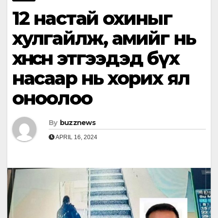
12 настай охиныг
хулгайлж, амийг нь
хөнөөсөн этгээдэд бүх
насаар нь хорих ял
оноолоо
By
buzznews
APRIL 16, 2024