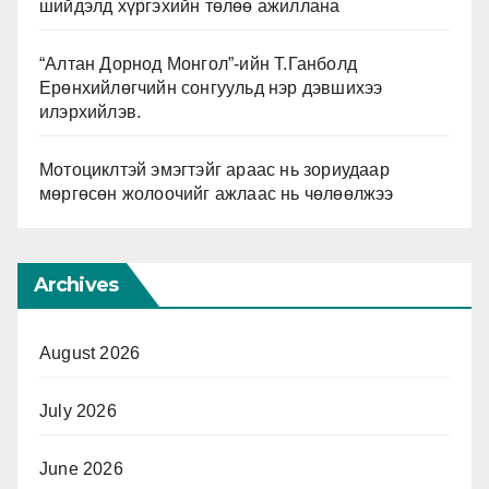
шийдэлд хүргэхийн төлөө ажиллана
“Алтан Дорнод Монгол”-ийн Т.Ганболд
Ерөнхийлөгчийн сонгуульд нэр дэвшихээ
илэрхийлэв.
Мотоциклтэй эмэгтэйг араас нь зориудаар
мөргөсөн жолоочийг ажлаас нь чөлөөлжээ
Archives
August 2026
July 2026
June 2026