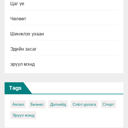
Цаг үе
Чөлөөт
Шинжлэх ухаан
Эдийн засаг
эрүүл мэнд
Tags
Аялал
Бизнес
Дэлхийд
Соёл урлага
Спорт
Эрүүл мэнд