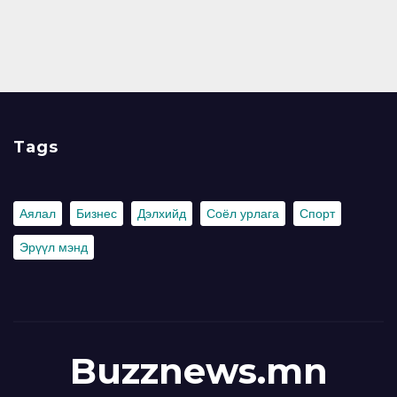
Tags
Аялал
Бизнес
Дэлхийд
Соёл урлага
Спорт
Эрүүл мэнд
Buzznews.mn