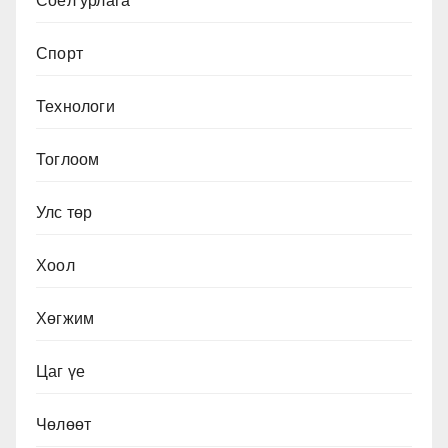
Соёл урлага
Спорт
Технологи
Тоглоом
Улс төр
Хоол
Хөгжим
Цаг үе
Чөлөөт