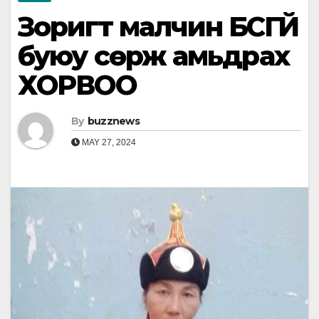
Зоригт малчин БҮСГҮЙ
буюу сөрж амьдрах
ХОРВОО
By
buzznews
MAY 27, 2024