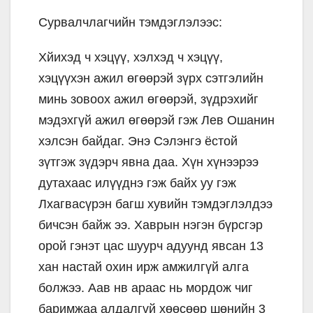
Сурвалчлагчийн тэмдэглэлээс:
Хйихэд ч хэцүү, хэлхэд ч хэцүү,
хэцүүхэн ажил өгөөрэй зүрх сэтгэлийн
минь зовоох ажил өгөөрэй, зүдрэхийг
мэдэхгүй ажил өгөөрэй гэж Лев Ошанин
хэлсэн байдаг. Энэ Сэлэнгэ ёстой
зүтгэж зүдэрч явна даа. Хүн хүнээрээ
дутахаас илүүднэ гэж байх уу гэж
Лхагвасүрэн багш хувийн тэмдэглэлдээ
бичсэн байж ээ. Хаврын нэгэн бүрсгэр
орой гэнэт цас шуурч адуунд явсан 13
хан настай охин ирж амжилгүй алга
болжээ. Аав нв араас нь мордож чиг
баримжаа алдалгүй хөөсөөр шөнийн 3