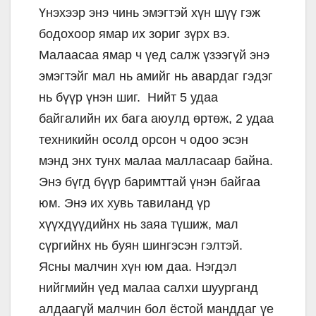
Үнэхээр энэ чинь эмэгтэй хүн шүү гэж
бодохоор ямар их зориг зүрх вэ.
Малаасаа ямар ч үед салж үзээгүй энэ
эмэгтэйг мал нь амийг нь авардаг гэдэг
нь бүүр үнэн шиг. Нийт 5 удаа
байгалийн их бага аюулд өртөж, 2 удаа
техникийн осолд орсон ч одоо эсэн
мэнд энх тунх малаа малласаар байна.
Энэ бүгд бүүр баримттай үнэн байгаа
юм. Энэ их хувь тавиланд үр
хүүхдүүдийнх нь заяа түшиж, мал
сүргийнх нь буян шингэсэн гэлтэй.
Ясны малчин хүн юм даа. Нэгдэл
нийгмийн үед малаа салхи шуурганд
алдаагүй малчин бол ёстой манддаг үе