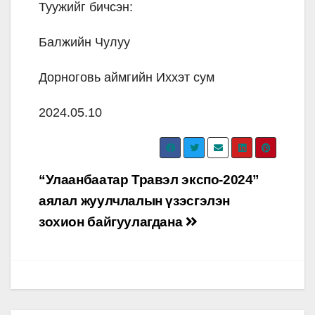
Туужийг бичсэн:
Балжийн Чулуу
Дорноговь аймгийн Иххэт сум
2024.05.10
Post
“Улаанбаатар Травэл экспо-2024”
navigation
аялал жуулчлалын үзэсгэлэн
зохион байгуулагдана