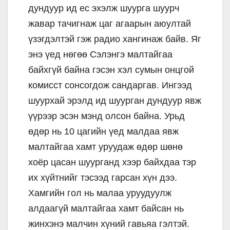
дундуур ид ес эхэлж шуурга шуурч
жавар тачигнаж цаг агаарын аюултай
үзэгдэлтэй гэж радио хангинаж байв. Яг
энэ үед нөгөө Сэлэнгэ малтайгаа
байхгүй байна гэсэн хэл сумын онцгой
комисст сонсогдож сандаргав. Ингээд
шуурхай эрэлд ид шуурган дундуур явж
үүрээр эсэн мэнд олсон байна. Урьд
өдөр нь 10 цагийн үед малдаа явж
малтайгаа хамт уруудаж өдөр шөнө
хоёр цасан шуурганд хээр байхдаа тэр
их хүйтнийг тэсээд гарсан хүн дээ.
Хамгийн гол нь малаа уруудуулж
алдаагүй малтайгаа хамт байсан нь
жинхэнэ малчин хүний гавьяа гэлтэй.