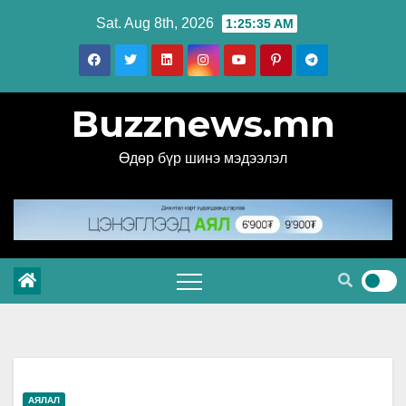
Skip
Sat. Aug 8th, 2026
1:25:36 AM
to
content
Buzznews.mn
Өдөр бүр шинэ мэдээлэл
АЯЛАЛ