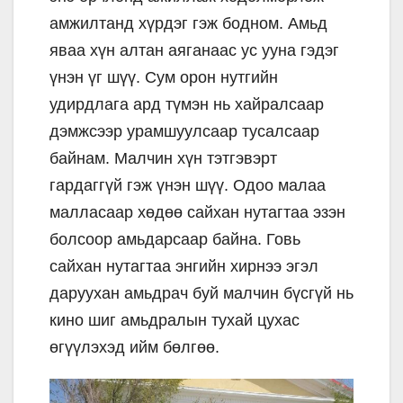
амжилтанд хүрдэг гэж бодном. Амьд
яваа хүн алтан аяганаас ус ууна гэдэг
үнэн үг шүү. Сум орон нутгийн
удирдлага ард түмэн нь хайралсаар
дэмжсээр урамшуулсаар тусалсаар
байнам. Малчин хүн тэтгэвэрт
гардаггүй гэж үнэн шүү. Одоо малаа
малласаар хөдөө сайхан нутагтаа эзэн
болсоор амьдарсаар байна. Говь
сайхан нутагтаа энгийн хирнээ эгэл
даруухан амьдрач буй малчин бүсгүй нь
кино шиг амьдралын тухай цухас
өгүүлэхэд ийм бөлгөө.