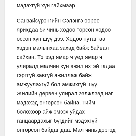
мэдэхгүй хүн гайхмаар.
Санзайсүрэнгийн Сэлэнгэ өөрөө
ярихдаа би чинь хөдөө төрсөн хөдөө
өссөн хүн шүү дээ. Хөдөө нутагтаа
хэдэн малынхаа захад байж байвал
сайхан. Тэгээд ямар ч үед ямар ч
улиралд малчин хүн ажил ихтэй гадаа
гэртгүй завгүй ажиллаж байж
амжуулахгүй бол амжихгүй шүү.
Жилийн дөрвөн улирал ээлжлээд нэг
мэдэхэд өнгөрсөн байна. Тийм
болохоор айж эмээх уйдах
ганцаардахыг бүгдийг мэдэхгүй
өнгөрсөн байдаг даа. Мал чинь дэргэд