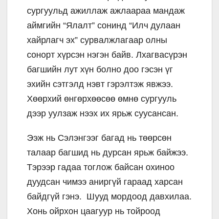
сургуульд ажиллаж ажлаараа мандаж
аймгийн “Ялалт” сонинд “Илч дулаан
хайрлагч эх” сурвалжлагаар олны
сонорт хүрсэн нэгэн байв. Лхагвасүрэн
багшийн лут хүн болно доо гэсэн үг
эхийн сэтгэлд нэвт гэрэлтэж явжээ.
Хөөрхий өнгөрхөөсөө өмнө сургууль
дээр уулзаж нээх их ярьж суусансан.
Ээж нь Сэлэнгээг багад нь төөрсөн
талаар багшид нь дурсан ярьж байжээ.
Тэрээр гадаа тоглож байсан охиноо
дуудсан чимээ аниргүй гараад харсан
байдгүй гэнэ. Шууд мордоод давхилаа.
Хонь ойрхон цаагуур нь тойроод