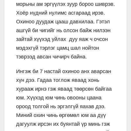
морьны ам эргүүлэх зуур бороо шиврэв.
Хоёр нүдний нулимс асгараад ирэв.
Охиноо дуудаж цааш давхилаа. Гэтэл
ашгүй би чигийг нь олсон байж нилээн
зайтай хүүхэд уйлах дуу яаж ч очсон
мэдэхгүй тэрлэг цамц шал нойтон
тэврээд авсан чичирч байна.
Ингэж би 7 настай охиноо анх аварсан
хүн дээ. Гадаа тоглож яваад хонь
хурааж ирнэ гэж яваад төөрсөн байгаа
юм. Хүүхэд юм чинь овооны цаана
ороод толгой нь эргэлгүй яахав дээ.
Миний охин чинь өргөмөл юм аа дүү
дагуулж ирсэн их буянтай үр минь гэж