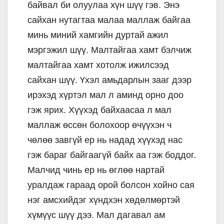
байвал би олуулаа хүн шүү гэв. Энэ
сайхан нутагтаа малаа маллаж байгаа
минь миний хамгийн дуртай ажил
мэргэжил шүү. Малтайгаа хамт бэлчиж
малтайгаа хамт хотолж ижилсээд
сайхан шүү. Үхэл амьдарлын зааг дээр
ирэхэд хүртэл мал л аминд орно доо
гэж ярих. Хүүхэд байхаасаа л мал
маллаж өссөн болохоор өчүүхэн ч
чөлөө завгүй ер нь надад хүүхэд нас
гэж бараг байгаагүй байх аа гэж боддог.
Малчид чинь ер нь өглөө нартай
уралдаж гараад орой болсон хойно сая
нэг амсхийдэг хүндхэн хөдөлмөртэй
хүмүүс шүү дээ. Мал дагавал ам