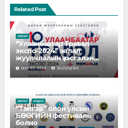
Related Post
АЯЛАЛ
“Улаанбаатар Травэл
экспо-2024” аялал
жуулчлалын үзэсгэлэн
зохион байгуулагдана
MAY 22, 2024
BUZZNEWS
АЯЛАЛ
МЭДЭЭ
“Тэнгэр” олон улсын
БӨӨГИЙН фестиваль
болно