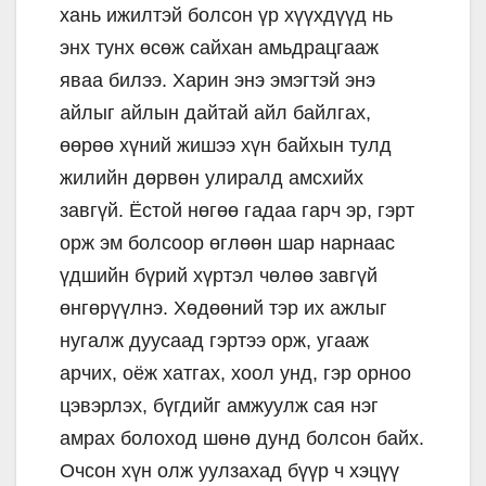
хань ижилтэй болсон үр хүүхдүүд нь
энх тунх өсөж сайхан амьдрацгааж
яваа билээ. Харин энэ эмэгтэй энэ
айлыг айлын дайтай айл байлгах,
өөрөө хүний жишээ хүн байхын тулд
жилийн дөрвөн улиралд амсхийх
завгүй. Ёстой нөгөө гадаа гарч эр, гэрт
орж эм болсоор өглөөн шар нарнаас
үдшийн бүрий хүртэл чөлөө завгүй
өнгөрүүлнэ. Хөдөөний тэр их ажлыг
нугалж дуусаад гэртээ орж, угааж
арчих, оёж хатгах, хоол унд, гэр орноо
цэвэрлэх, бүгдийг амжуулж сая нэг
амрах болоход шөнө дунд болсон байх.
Очсон хүн олж уулзахад бүүр ч хэцүү