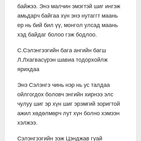
байжээ. Энэ малчин эмэгтэй шиг ингэж
амьдарч байгаа хүн энэ нутаггт маань
ер нь бий бил үү, монгол улсад маань
хэд байдаг болоо гэж бодлоо.
С.Сэлэнгээгийн бага ангийн багш
Л.Лхагвасүрэн шавиа тодорхойлж
ярихдаа
Энэ Сэлэнгэ чинь нэр нь ус талдаа
ойлгогдох боловч энгийн хирнээ элс
чулуу шиг эр хүн шиг эрэмгий зоригтой
ажил хөдөлмөрч лут хүн болно хэмээн
хэлжээ.
Сэлэнгээгийн ээж Цэнджав гуай