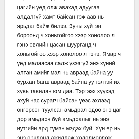
цагийн үед олж авахад адуугаа
алдалгүй хамт байсан гэж аав нь
ярьдаг байж билээ. Зуны хүйтэн
бороонд ч хоньтойгоо хээр хонолоо л
гэнэ өвлийн цасан шуурганд ч
хоньтойгоо хээр хонолоо л гэнэ. Ямар ч
үед малаасаа салж үзээгүй энэ хүний
алтан амийг мал нь авраад байна уу
бурхан багш авраад байна уу гэлтэй их
хувь тавилан юм даа. Тэртээх хүүхэд
ахуй нас сурагч байсан үеэс эхлээд
өнгөрсөн туулсан амьдрал одоо энэ цаг
дор амьдарч буй амьдралыг нь энэ
нутгийн ард түмэн мэдэх буй. Хүн ер нь
энэ орчлонд ажиллаж хөдөлмөрлөж