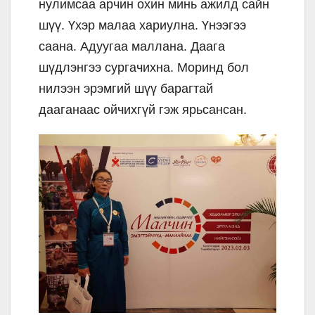
нулимсаа арчин охин минь ажилд сайн
шүү. Үхэр малаа хариулна. Үнээгээ
саана. Адуугаа маллана. Даага
шүдлэнгээ сургачихна. Моринд бол
нилээн эрэмгий шүү барагтай
дааганаас ойчихгүй гэж ярьсансан.