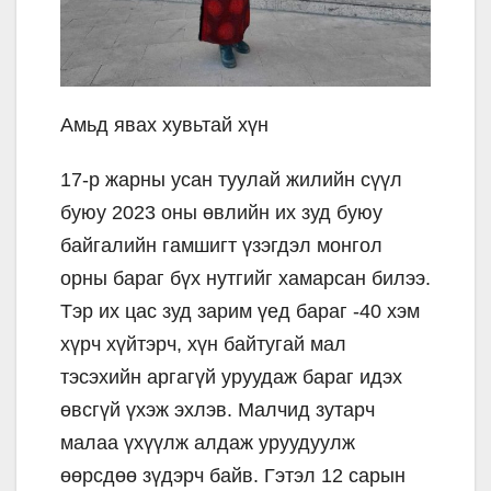
Амьд явах хувьтай хүн
17-р жарны усан туулай жилийн сүүл
буюу 2023 оны өвлийн их зуд буюу
байгалийн гамшигт үзэгдэл монгол
орны бараг бүх нутгийг хамарсан билээ.
Тэр их цас зуд зарим үед бараг -40 хэм
хүрч хүйтэрч, хүн байтугай мал
тэсэхийн аргагүй уруудаж бараг идэх
өвсгүй үхэж эхлэв. Малчид зутарч
малаа үхүүлж алдаж уруудуулж
өөрсдөө зүдэрч байв. Гэтэл 12 сарын