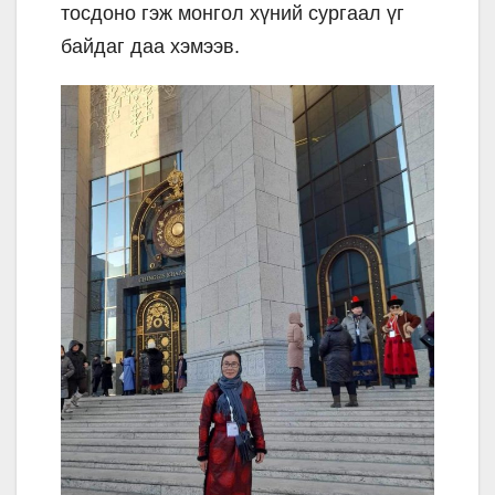
тосдоно гэж монгол хүний сургаал үг
байдаг даа хэмээв.