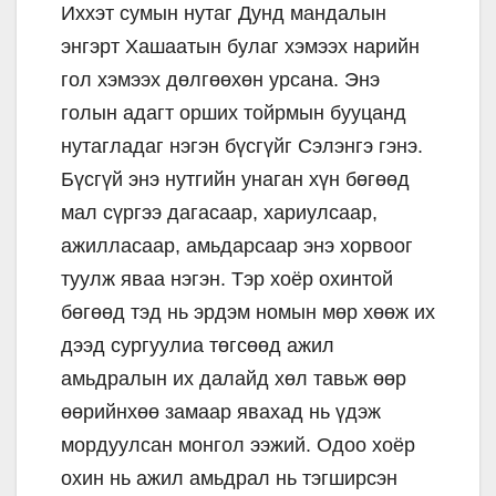
Иххэт сумын нутаг Дунд мандалын
энгэрт Хашаатын булаг хэмээх нарийн
гол хэмээх дөлгөөхөн урсана. Энэ
голын адагт орших тойрмын бууцанд
нутагладаг нэгэн бүсгүйг Сэлэнгэ гэнэ.
Бүсгүй энэ нутгийн унаган хүн бөгөөд
мал сүргээ дагасаар, хариулсаар,
ажилласаар, амьдарсаар энэ хорвоог
туулж яваа нэгэн. Тэр хоёр охинтой
бөгөөд тэд нь эрдэм номын мөр хөөж их
дээд сургуулиа төгсөөд ажил
амьдралын их далайд хөл тавьж өөр
өөрийнхөө замаар явахад нь үдэж
мордуулсан монгол ээжий. Одоо хоёр
охин нь ажил амьдрал нь тэгширсэн