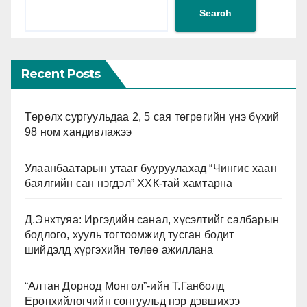
Search
Recent Posts
Төрөлх сургуульдаа 2, 5 сая төгрөгийн үнэ бүхий
98 ном хандивлажээ
Улаанбаатарын утааг бууруулахад “Чингис хаан
баялгийн сан нэгдэл” ХХК-тай хамтарна
Д.Энхтуяа: Иргэдийн санал, хүсэлтийг салбарын
бодлого, хууль тогтоомжид тусган бодит
шийдэлд хүргэхийн төлөө ажиллана
“Алтан Дорнод Монгол”-ийн Т.Ганболд
Ерөнхийлөгчийн сонгуульд нэр дэвшихээ