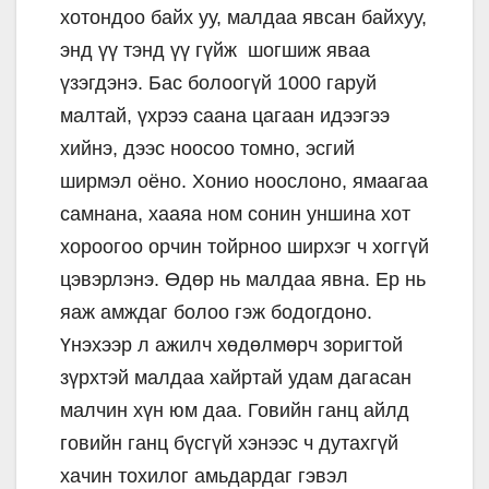
хотондоо байх уу, малдаа явсан байхуу,
энд үү тэнд үү гүйж шогшиж яваа
үзэгдэнэ. Бас болоогүй 1000 гаруй
малтай, үхрээ саана цагаан идээгээ
хийнэ, дээс ноосоо томно, эсгий
ширмэл оёно. Хонио ноослоно, ямаагаа
самнана, хааяа ном сонин уншина хот
хороогоо орчин тойрноо ширхэг ч хоггүй
цэвэрлэнэ. Өдөр нь малдаа явна. Ер нь
яаж амждаг болоо гэж бодогдоно.
Үнэхээр л ажилч хөдөлмөрч зоригтой
зүрхтэй малдаа хайртай удам дагасан
малчин хүн юм даа. Говийн ганц айлд
говийн ганц бүсгүй хэнээс ч дутахгүй
хачин тохилог амьдардаг гэвэл