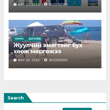
MAY 21, 2024
BUZZNEWS
АЯЛАЛ
ДЭЛХИЙД
Жуулчин эмэгтэйг бух
хөөж мөргөжээ
MAY 20, 2024
BUZZNEWS
Search