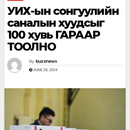
УИХ-ын сонгуулийн
саналын хуудсыг
100 хувь ГАРААР
ТООЛНО
By
buzznews
JUNE 26, 2024