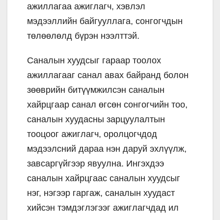
ажиллагаа ажиглагч, хэвлэл
мэдээллийн байгууллага, сонгогчдын
төлөөлөлд бүрэн нээлттэй.
Саналын хуудсыг гараар тоолох
ажиллагааг санал авах байранд болон
зөөврийн битүүмжилсэн саналын
хайрцгаар санал өгсөн сонгогчийн тоо,
саналын хуудасны зарцуулалтын
тооцоог ажиглагч, оролцогчдод
мэдээлсний дараа нэн даруй эхлүүлж,
завсаргүйгээр явуулна. Ингэхдээ
саналын хайрцгаас саналын хуудсыг
нэг, нэгээр гаргаж, саналын хуудаст
хийсэн тэмдэглэгээг ажиглагчдад ил