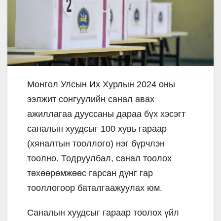
Монгол Улсын Их Хурлын 2024 оны
ээлжит сонгуулийн санал авах
ажиллагаа дууссаны дараа бүх хэсэгт
саналын хуудсыг 100 хувь гараар
(хяналтын тооллого) нэг бүрчлэн
тоолно. Тодруулбал, санал тоолох
төхөөрөмжөөс гарсан дүнг гар
тооллогоор баталгаажуулах юм.
Саналын хуудсыг гараар тоолох үйл