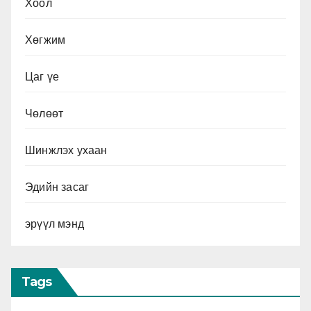
Хоол
Хөгжим
Цаг үе
Чөлөөт
Шинжлэх ухаан
Эдийн засаг
эрүүл мэнд
Tags