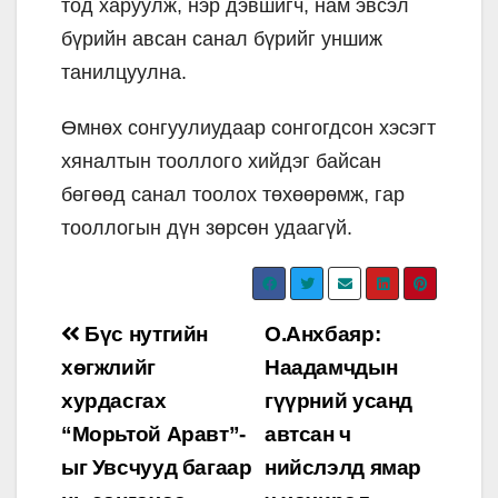
тод харуулж, нэр дэвшигч, нам эвсэл
бүрийн авсан санал бүрийг уншиж
танилцуулна.
Өмнөх сонгуулиудаар сонгогдсон хэсэгт
хяналтын тооллого хийдэг байсан
бөгөөд санал тоолох төхөөрөмж, гар
тооллогын дүн зөрсөн удаагүй.
Post
Бүс нутгийн
О.Анхбаяр:
navigation
хөгжлийг
Наадамчдын
хурдасгах
гүүрний усанд
“Морьтой Аравт”-
автсан ч
ыг Увсчууд багаар
нийслэлд ямар