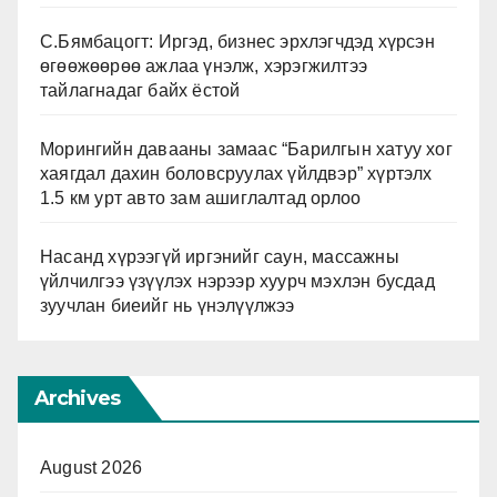
С.Бямбацогт: Иргэд, бизнес эрхлэгчдэд хүрсэн
өгөөжөөрөө ажлаа үнэлж, хэрэгжилтээ
тайлагнадаг байх ёстой
Морингийн давааны замаас “Барилгын хатуу хог
хаягдал дахин боловсруулах үйлдвэр” хүртэлх
1.5 км урт авто зам ашиглалтад орлоо
Насанд хүрээгүй иргэнийг саун, массажны
үйлчилгээ үзүүлэх нэрээр хуурч мэхлэн бусдад
зуучлан биеийг нь үнэлүүлжээ
Archives
August 2026