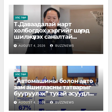
УЛС ТӨР
Т.Даваадалай нарт
холбогдох хэргийг шүүхэд
шилжүүлэх саналтай
прокурорын байгууллагад
AUGUST 4, 2026
BUZZNEWS
шилжүүлжээ
УЛС ТӨР
“Автомашины болон авто
зам ашигласны татварыг
бууруулах” тухай асуудлыг
намрын чуулганаар
AUGUST 4, 2026
BUZZNEWS
хэлэлцэнэ