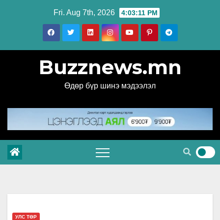
Skip
Fri. Aug 7th, 2026
4:03:11 PM
to
content
Buzznews.mn
Өдөр бүр шинэ мэдээлэл
УЛС ТӨР