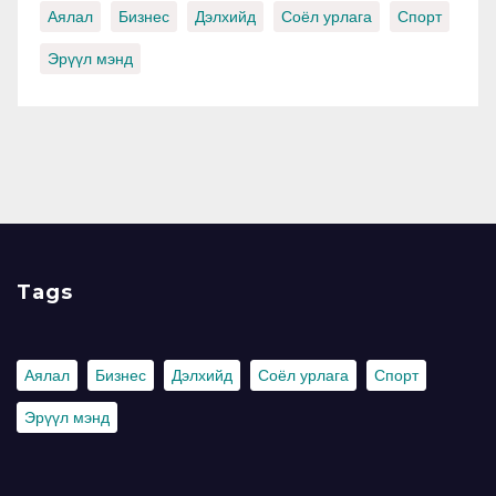
Аялал
Бизнес
Дэлхийд
Соёл урлага
Спорт
Эрүүл мэнд
Tags
Аялал
Бизнес
Дэлхийд
Соёл урлага
Спорт
Эрүүл мэнд