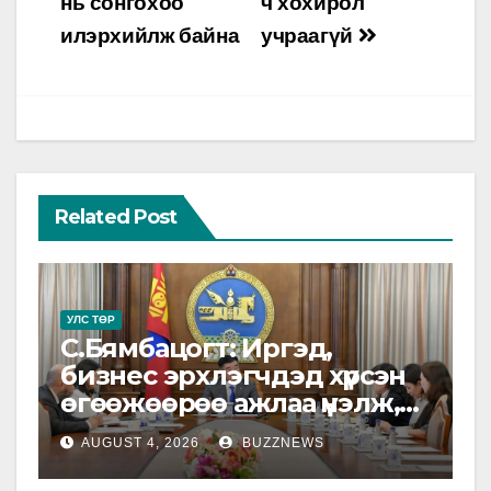
нь сонгохоо
ч хохирол
илэрхийлж байна
учраагүй
Related Post
УЛС ТӨР
С.Бямбацогт: Иргэд,
бизнес эрхлэгчдэд хүрсэн
өгөөжөөрөө ажлаа үнэлж,
хэрэгжилтээ тайлагнадаг
AUGUST 4, 2026
BUZZNEWS
байх ёстой