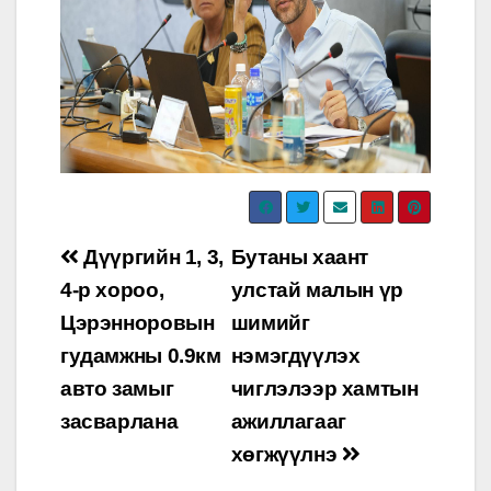
Post
Дүүргийн 1, 3,
Бутаны хаант
navigation
4-р хороо,
улстай малын үр
Цэрэнноровын
шимийг
гудамжны 0.9км
нэмэгдүүлэх
авто замыг
чиглэлээр хамтын
засварлана
ажиллагааг
хөгжүүлнэ