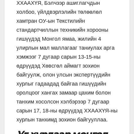
ХХААХҮЯ, Бэлчээр ашиглагчдын
холбоо, үйлдвэрлэлийн төлөөлөл
хамтран ОУ-ын Текстилийн
стандартчиллын техникийн хорооны
гишүүдэд Монгол ямаа, жилийн 4
улирлын мал маллагааг таниулах арга
хэмжээг 7 дугаар сарын 13-15-ны
өдрүүдэд Хөвсгөл аймагт зохион
байгуулж, олон улсын экспертүүдийн
хурлыг гадаадад байгаа гишүүдийн
оролцоог хангах замаар цахим болон
танхим хосолсон хэлбэрээр 7 дугаар
сарын 17, 18-ны өдрүүдэд ХХААХҮЯ-ны
хурлын танхимд зохион байгууллаа.