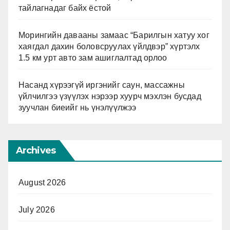
тайлагнадаг байх ёстой
Морингийн давааны замаас “Барилгын хатуу хог
хаягдал дахин боловсруулах үйлдвэр” хүртэлх
1.5 км урт авто зам ашиглалтад орлоо
Насанд хүрээгүй иргэнийг саун, массажны
үйлчилгээ үзүүлэх нэрээр хуурч мэхлэн бусдад
зуучлан биеийг нь үнэлүүлжээ
Archives
August 2026
July 2026