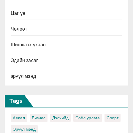
Цаг үе
Чөлөөт
Шинжлэх ухаан
Эдийн засаг
эрүүл мэнд
Tags
Аялал
Бизнес
Дэлхийд
Соёл урлага
Спорт
Эрүүл мэнд