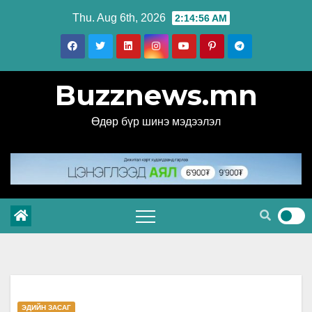
Skip
Thu. Aug 6th, 2026
2:14:57 AM
to
content
Buzznews.mn
Өдөр бүр шинэ мэдээлэл
ЭДИЙН ЗАСАГ