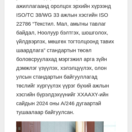
ажиллагаанд оролцох эрхийн хүрээнд
ISO/TC 38/WG 33 ажлын хэсгийн ISO
22786 “Текстил. Мал, амьтны тавлаг
байдал, Ноолуур бэлтгэх, шошголох,
үйлдвэрлэх, мөшгөх тогтолцоонд тавих
шаардлага” стандартын төсөл
боловсруулахад мэргэжил арга зүйн
дэмжлэг үзүүлэх, хэлэлцүүлэх, олон
улсын стандартын байгууллагад
төслийг хүргүүлэх үүрэг бүхий ажлын
хэсгийн бүрэлдэхүүнийг ХХААХҮ-ийн
сайдын 2024 оны А/246 дугаартай
тушаалаар байгуулсан.