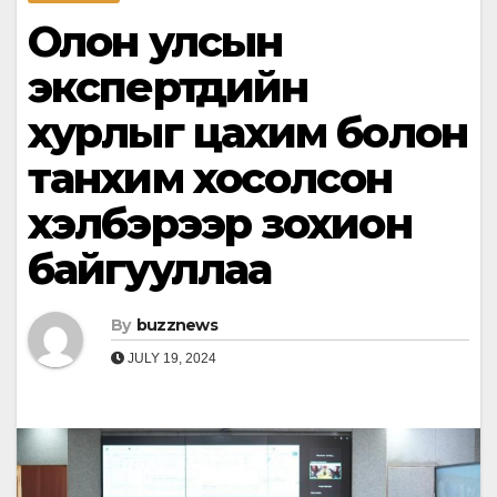
Олон улсын
экспертүүдийн
хурлыг цахим болон
танхим хосолсон
хэлбэрээр зохион
байгууллаа
By
buzznews
JULY 19, 2024