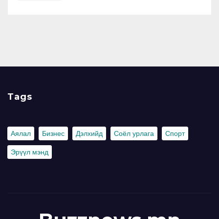
Tags
Аялал
Бизнес
Дэлхийд
Соёл урлага
Спорт
Эрүүл мэнд