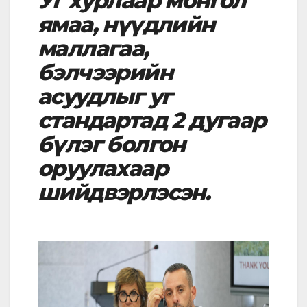
Уг хурлаар монгол
ямаа, нүүдлийн
маллагаа,
бэлчээрийн
асуудлыг уг
стандартад 2 дугаар
бүлэг болгон
оруулахаар
шийдвэрлэсэн.