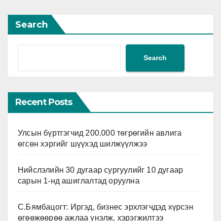
Search
Search
Recent Posts
Улсын бүртгэгчид 200.000 төгрөгийн авлига
өгсөн хэргийг шүүхэд шилжүүлжээ
Нийслэлийн 30 дугаар сургуулийг 10 дугаар
сарын 1-нд ашиглалтад оруулна
С.Бямбацогт: Иргэд, бизнес эрхлэгчдэд хүрсэн
өгөөжөөрөө ажлаа үнэлж, хэрэгжилтээ