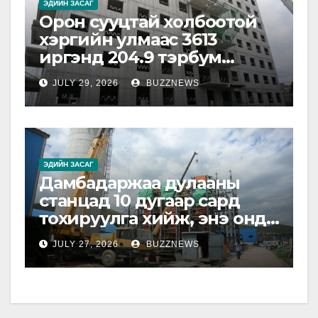
ЭДИЙН ЗАСАГ
Орон сууцтай холбоотой
хэргийн улмаас 3613
иргэнд 204.9 тэрбум
төгрөгийн хохирол
JULY 29, 2026
BUZZNEWS
учирчээ
ЭДИЙН ЗАСАГ
Дамбадаржаа дулааны
станцад 10 дугаар сард
тохируулга хийж, энэ онд
ашиглалтад оруулна
JULY 27, 2026
BUZZNEWS