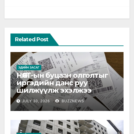
Related Post
ЭДИЙН ЗАСАГ
НӨАТ-ын буцаан олголтыг
иргэдийн данс руу
шилжүүлж эхэлжээ
JULY 30, 2026
BUZZNEWS