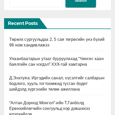
Search
Recent Posts
Төрөлх сургуульдаа 2, 5 сая төгрөгийн үнэ бүхий
98 ном хандивлажээ
Улаанбаатарын утааг бууруулахад “Чингис хаан
баялгийн сан нэгдэл” ХХК-тай хамтарна
Д.Энхтуяа: Иргэдийн санал, хүсэлтийг салбарын
бодлого, хууль тогтоомжид тусган бодит
шийдэлд хүргэхийн төлөө ажиллана
“Алтан Дорнод Монгол”-ийн Т.Ганболд
Ерөнхийлөгчийн сонгуульд нэр дэвшихээ
илэрхийлэв.