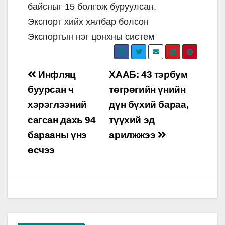
байсныг 15 болгож буруулсан.
Экспорт хийх хялбар болсон
Экспортын нэг цонхны систем
Post
Инфляц
ХААБ: 43 тэрбум
navigation
буурсан ч
төгрөгийн үнийн
хэрэглээний
дүн бүхий бараа,
сагсан дахь 94
түүхий эд
барааны үнэ
арилжжээ
өсчээ