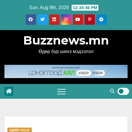
Skip
Sun. Aug 9th, 2026
12:34:47 PM
to
content
Buzznews.mn
Өдөр бүр шинэ мэдээлэл
ЭДИЙН ЗАСАГ