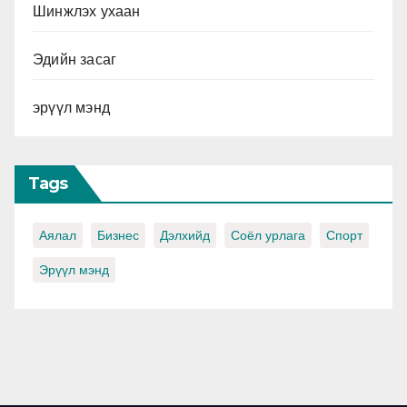
Шинжлэх ухаан
Эдийн засаг
эрүүл мэнд
Tags
Аялал
Бизнес
Дэлхийд
Соёл урлага
Спорт
Эрүүл мэнд