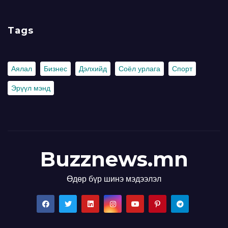
Tags
Аялал
Бизнес
Дэлхийд
Соёл урлага
Спорт
Эрүүл мэнд
Buzznews.mn
Өдөр бүр шинэ мэдээлэл