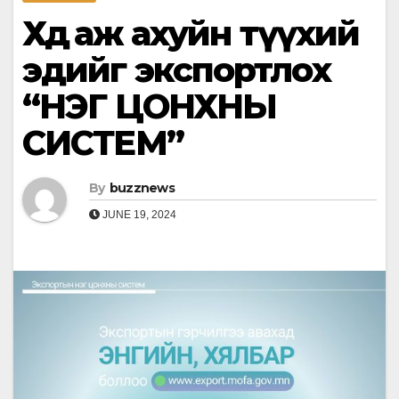
Хөдөө аж ахуйн түүхий
эдийг экспортлох
“НЭГ ЦОНХНЫ
СИСТЕМ”
By
buzznews
JUNE 19, 2024