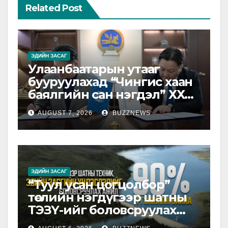
Related Post
ЭДИЙН ЗАСАГ
Улаанбаатарын утааг
бууруулахад “Чингис хаан
баялгийн сан нэгдэл” ХХК-
тай хамтарна
AUGUST 7, 2026
BUZZNEWS
ЭДИЙН ЗАСАГ
“Туул усан цогцолбор”
төслийн нэгдүгээр шатны
ТЭЗҮ-ийг боловсруулах
ажил 90 хувийн