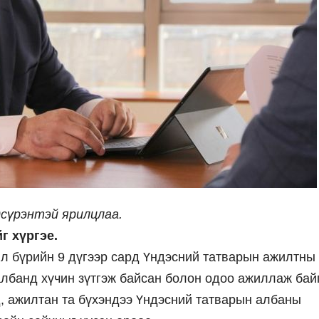
сүрэнтэй ярилцлаа.
г хүргэе.
ил бүрийн 9 дүгээр сард Үндэсний татварын ажилтны
албанд хүчин зүтгэж байсан болон одоо ажиллаж бай
д, ажилтан та бүхэндээ Үндэсний татварын албаны