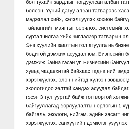
бол тухайн зардлыг ногдуулсан албан тат
болсон. Үүний дагуу албан татвараас хас
мэдээлэл хийх, хэлэлцүүлэх зохион байгу
тайлангийн маягтыг өөрчлөх, системийг хө
сурталчилгаа хийх чиглэлээр татварын а
Энэ хуулийн заалтын гол агуулга нь бизн
бодитой дэмжих асуудал юм. Бизнесийн б
дэмжиж байна гэсэн үг. Бизнесийн байгуул
хувьд чадавхитай байхаас гадна нийгэмдэ
хэрэгжүүлэх, олон нийтэд хүлээн зөвшөөг
экологидоо ээлтэй хандах асуудал байдаг.
гэсэн 3 тулгууртай байж тогтвортой хөгжи
байгууллагад борлуулалтын орлогын 1 хү
байгаль, экологи, нийгэм, эдийн засагт ч
хэрэгжүүлэх, санхүүгийн дэмжлэг үзүүлэх