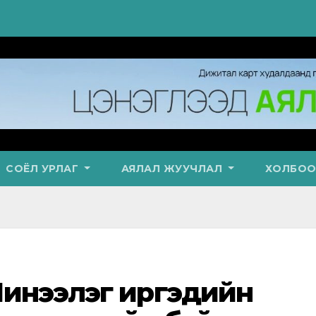
СОЁЛ УРЛАГ
АЯЛАЛ ЖУУЧЛАЛ
ХОЛБОО
Чинээлэг иргэдийн