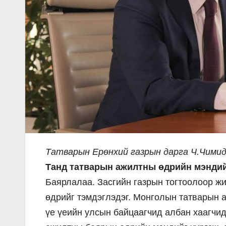
Татварын Ерөнхий газрын дарга Ч.Чимид
Танд татварын ажилтны өдрийн мэндий
Баярлалаа. Засгийн газрын тогтоолоор ж
өдрийг тэмдэглэдэг. Монголын татварын 
үе үеийн улсын байцаагчид албан хаагчи