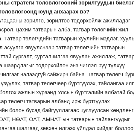
оны стратеги төлөвлөгөөний зорилтуудын биелэ
 төлөвлөгөөнд юунд анхаарах вэ?
угацааны зорилго, зорилтоо тодорхойлж ажилладаг
срол, цахим татварын алба, татвар төлөгчийн жил
. Татвар төлөгчдийн татварын хуулийн мэдлэг, хуул
л асуулга явуулснаар татвар төлөгчийн татварын
ттай сургалт, сурталчилгаа явуулан ажиллаж, татва
э шаардлагыг тодорхойлон энэ чиглэл рүү түлхүү
чилгээг нэлээдгүй сайжирч байна. Татвар төлөгч бүр
үзүүлэх, татвар төлөгчөөр бүртгүүлэх, тайлангаа илг
 болгох ажлын хүрээнд Улсын бүртгэлийн албатай бо
ар төлөгч татварын албанд ирж бүртгүүлэх
ийн болон бусад байгууллагаас цуглуулсан хөндлөн
ХОАТ, НӨАТ, ОАТ, АМНАТ-ын татварын тайлангуудыг
йлангаа шалгаад зөвхөн илгээх үйлдэл хийдэг боллоо