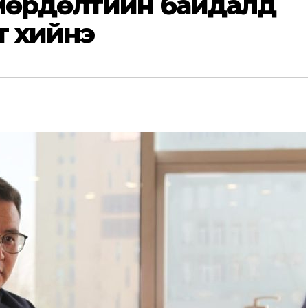
 мөрдөлтийн байдалд
т хийнэ