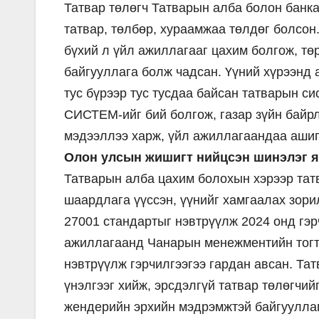
Татвар төлөгч Татварын алба болон банка
татвар, төлбөр, хураамжаа төлдөг болсон
бүхий л үйл ажиллагааг цахим болгож, т
байгууллага болж чадсан. Үүний хүрээнд 
тус бүрээр тус тусдаа байсан татварын
СИСТЕМ-ийг бий болгож, газар зүйн байрл
мэдээллээ харж, үйл ажиллагаандаа ашиг
Олон улсын жишигт нийцсэн шинэлэг 
Татварын алба цахим болохын хэрээр тат
шаардлага үүссэн, үүнийг хамгаалах зор
27001 стандартыг нэвтрүүлж 2024 онд гэр
ажиллагаанд Чанарын менежментийн тогт
нэвтрүүлж гэрчилгээгээ гардан авсан. Тат
үнэлгээг хийж, эрсдэлгүй татвар төлөгчи
жендерийн эрхийн мэдрэмжтэй байгууллаг