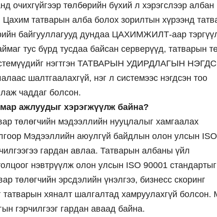
нд очихгүйгээр төлбөрийн бүхий л хэрэгслээр албан
. Цахим татварын алба болох зорилтын хүрээнд тат
өрийн байгууллагууд дундаа ЦАХИМЖИЛТ-аар тэргүү
аймаг тус бүрд тусдаа байсан серверүүд, татварын т
 системүүдийг нэгтгэн ТАТВАРЫН УДИРДЛАГЫН НЭГД
алаас шалтгаалахгүй, нэг л системээс нэгдсэн тоо
лаж чаддаг болсон.
ямар ажлуудыг хэрэгжүүлж байна?
вар төлөгчийн мэдээллийн нууцлалыг хамгаалах
илгоор Мэдээллийн аюулгүй байдлын олон улсын ISO
чилгээгээ гардан авлаа. Татварын албаны үйл
олцоог нэвтрүүлж олон улсын ISO 90001 стандартыг
вар төлөгчийн эрсдэлийн үнэлгээ, бизнесс скоринг
йг татварын хяналт шалгалтад хамруулахгүй болсон.
ын гэрчилгээг гардан аваад байна.