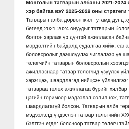
Монголын татварын албаны 2021-2024 
хэр байгаа вэ? 2025-2028 оны стратеги
Татварын алба дөрвөн жил тутамд дунд х
бөгөөд 2021-2024 онуудыг татварын болов
болгон зарлаж үр дүнтэй ажилласан байна
мөрдөлтийн байдалд судалгаа хийж, сана
боловсролыг дээшлүүлэх чиглэлээр үе ша
төлөгчийн татварын боловсролын хэрэгцэ
ажилласнаар татвар төлөгчид үзүүлэх үйл
хэрэгцээ, шаардлагад нийцсэн үйлчилгээг 
татвараа төлөх ажиллагаа бүрийг хялбар
цагийн горимоор мэдээлэл солилцож, татв
шаардлагагүй болсон. Татварын алба төр
мэдээлэлд үндэслэн татвар төлөгчийн Х
бэлтгэн өгдөг болсноор татвар төлөгч та