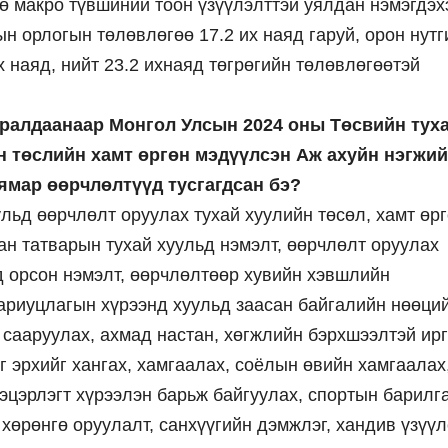
ө макро түвшиний тоон үзүүлэлттэй уялдан нэмэгдэх
н орлогын төлөвлөгөө 17.2 их наяд гаруй, орон нутг
 наяд, нийт 23.2 ихнаяд төгрөгийн төлөвлөгөөтэй
уралдаанаар Монгол Улсын 2024 оны Төсвийн тух
н төслийн хамт өргөн мэдүүлсэн Аж ахуйн нэгжи
ямар өөрчлөлтүүд тусгагдсан бэ?
льд өөрчлөлт оруулах тухай хуулийн төсөл, хамт өр
н татварын тухай хуульд нэмэлт, өөрчлөлт оруулах
ьд орсон нэмэлт, өөрчлөлтөөр хувийн хэвшлийн
хариуцлагын хүрээнд хуульд заасан байгалийн нөөци
 сааруулах, ахмад настан, хөгжлийн бэрхшээлтэй ирг
г эрхийг хангах, хамгаалах, соёлын өвийн хамгаалах
цэцэрлэгт хүрээлэн барьж байгуулах, спортын барилг
 хөрөнгө оруулалт, санхүүгийн дэмжлэг, хандив үзүү