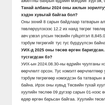
ажилтны баярын өдрийн мэндийг хүргэж, с
Танай албаны 2024 оны ажлын зорилтуу
хэдэн хувьтай байгаа бол?
Оны эхний 8 сарын байдлаар татварын алба
төвлөрүүлэхээс 12.2 их наяд төгрөг төвлө
авч үзвэл улсын төсвийн гүйцэтгэл 8,845.0
тэрбум төгрөгийг тус тус бүрдүүлсэн байна
УИХ-д 2025 оны төсөв өргөн баригдсан
тусгагдсан бэ?
УИХ-ын 2024.08.30-ны өдрийн чуулганы н
өөрчлөлт орсон. Тус нэмэлт өөрчлөлтөөр 
тэрбум төгрөгөөр нэмэгдсэн ба татварын 
байна. Ирэх оны хувьд Төсвийн тухай хуу
хуулийн төслөө 09 дүгээр сарын 01-нээс ө
өдөр өргөн барьсан байгаа. Хуулийн төсө