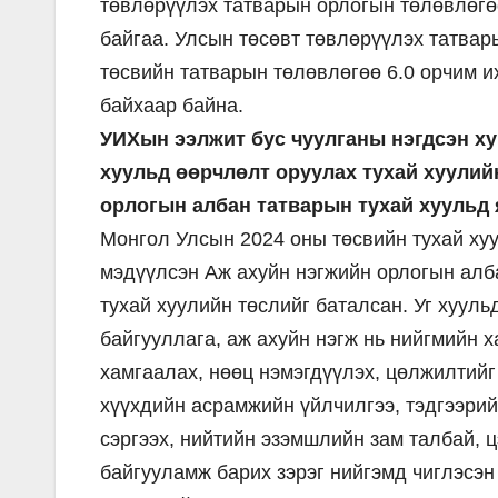
төвлөрүүлэх татварын орлогын төлөвлөгө
байгаа. Улсын төсөвт төвлөрүүлэх татвары
төсвийн татварын төлөвлөгөө 6.0 орчим их
байхаар байна.
УИХын ээлжит бус чуулганы нэгдсэн х
хуульд өөрчлөлт оруулах тухай хуулий
орлогын албан татварын тухай хуульд 
Монгол Улсын 2024 оны төсвийн тухай хуу
мэдүүлсэн Аж ахуйн нэгжийн орлогын алба
тухай хуулийн төслийг баталсан. Уг хуул
байгууллага, аж ахуйн нэгж нь нийгмийн 
хамгаалах, нөөц нэмэгдүүлэх, цөлжилтийг
хүүхдийн асрамжийн үйлчилгээ, тэдгээрий
сэргээх, нийтийн эзэмшлийн зам талбай, 
байгууламж барих зэрэг нийгэмд чиглэсэн