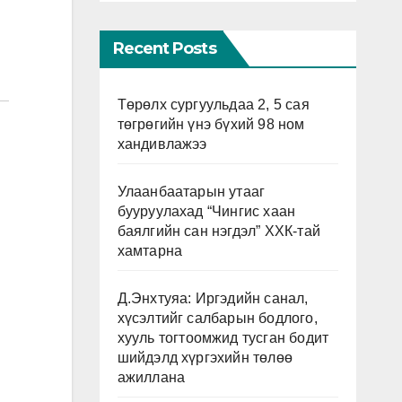
Recent Posts
Төрөлх сургуульдаа 2, 5 сая
төгрөгийн үнэ бүхий 98 ном
хандивлажээ
Улаанбаатарын утааг
бууруулахад “Чингис хаан
баялгийн сан нэгдэл” ХХК-тай
хамтарна
Д.Энхтуяа: Иргэдийн санал,
хүсэлтийг салбарын бодлого,
хууль тогтоомжид тусган бодит
шийдэлд хүргэхийн төлөө
ажиллана