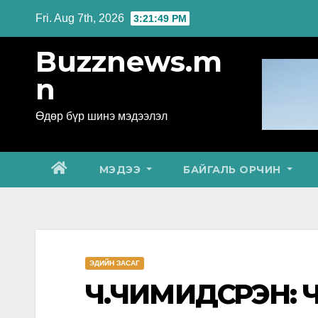
Skip
Fri. Aug 7th, 2026
3:21:50 PM
to
Buzznews.m
content
n
Өдөр бүр шинэ мэдээлэл
МЭДЭЭ
БАЙГАЛЬ ОРЧИН
ЭДИЙН ЗАСАГ
Ч.ЧИМИДСҮРЭН: 