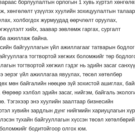
вараас борлуулалтын орлогын 1 хувь хүртэл хөнгөл
аж, хөнгөлөлт үзүүлэх хуулийн зохицуулалтын талаар
улах, холбогдох журмуудад өөрчлөлт оруулах,
гжүүлэлт хийх, заавар зөвлөмж гаргах, сургалт
лба ажиллаж байна.
есийн байгууллагын үйл ажиллагааг татварын бодло
айгууллага тогтвортой хөгжих боломжийг төр бодлог
лагын тогтвортой хөгжил гэдэг нь эдийн засаг санхү
э эерэг үйл ажиллагаа явуулах, төсөл хөтөлбөр
дөх мөн байгалийн нөөцөө зүй зохистой ашиглах, бай
 Өөрөөр хэлбэл эдийн засаг, нийгэм, байгаль эколог
нө. Тэгэхээр энэ хуулийн заалтаар бизнесийн
ртэл хувийн зардлын дүнг нийгмийн хариуцлагын хү
иглэсэн тухайн байгууллагын хүссэн төсөл хөтөлбөрий
 боломжийг бодитойгоор олгох юм.