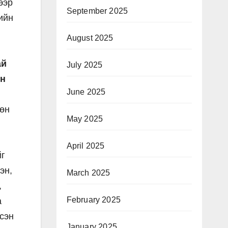
ээр
September 2025
ийн
August 2025
ай
July 2025
йн
June 2025
гөн
May 2025
April 2025
йг
эн,
March 2025
,
February 2025
а
лсэн
January 2025