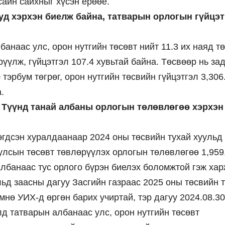
айн сайхныг хүсэн ерөөе.
д хэрхэн биелж байна, татварын орлогын гүйцэт
наас улс, орон нутгийн төсөвт нийт 11.3 их наяд тө
рүүлж, гүйцэтгэл 107.4 хувьтай байна. Төсвөөр нь за
 тэрбум төгрөг, орон нутгийн төсвийн гүйцэтгэл 3,306
.
. Түүнд танай албаны орлогын төлөвлөгөө хэрхэн
эгдсэн хуралдаанаар 2024 оны төсвийн тухай хуульд
улсын төсөвт төвлөрүүлэх орлогын төлөвлөгөө 1,959
албанаас тус орлого бүрэн биелэх боломжтой гэж хар
льд заасны дагуу Засгийн газраас 2025 оны төсвийн 
мнө УИХ-д өргөн барих учиртай, тэр дагуу 2024.08.3
лд татварын албанаас улс, орон нутгийн төсөвт